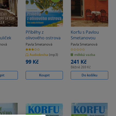
Příběhy z
Korfu s Pavlou
uliček
olivového ostrova
Smetanovou
nová
Pavla Smetanová
Pavla Smetanová
3.0
0.0
z
z
Audiokniha
(mp3)
měkká vazba
5
5
hvězdiček
hvězdiček
99 Kč
241 Kč
Běžně
269 Kč
pit
Koupit
Do košíku