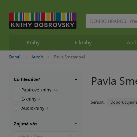
Vyhledávání
Knihy
E-knihy
Aud
Nacházíte
Domů
Autoři
Pavla Smetanová
»
»
se
zde:
Pavla Sm
Co hledáte?
Papírové knihy
(14)
E-knihy
(4)
Doporučujem
Seřadit:
Audioknihy
(1)
Zajímá vás