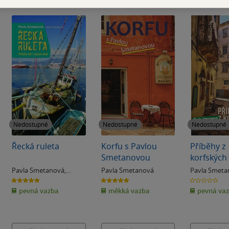
Nedostupné
Nedostupné
Nedostupné
Řecká ruleta
Korfu s Pavlou
Příběhy z
Smetanovou
korfských 
Pavla Smetanová
,
Pavla Smetanová
Pavla Smeta
Yiannis Koreček
5.0
5.0
0.0
z
z
z
pevná vazba
měkká vazba
pevná va
5
5
5
hvězdiček
hvězdiček
hvězdiček