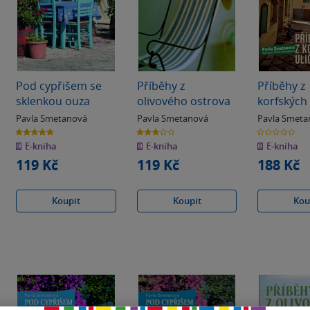
Pod cypřišem se
Příběhy z
Příběhy z
sklenkou ouza
olivového ostrova
korfských 
Pavla Smetanová
Pavla Smetanová
Pavla Smeta
5.0
3.0
0.0
z
z
z
E-kniha
E-kniha
E-kniha
5
5
5
hvězdiček
hvězdiček
hvězdiček
119 Kč
119 Kč
188 Kč
Koupit
Koupit
Kou