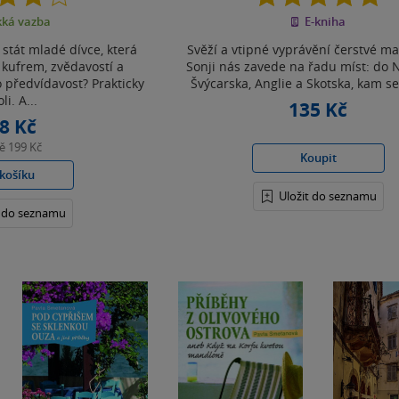
z
z
ká vazba
E-kniha
5
5
hvězdiček
hvězdiček
stát mladé dívce, která
Svěží a vtipné vyprávění čerstvé m
 kufrem, zvědavostí a
Sonji nás zavede na řadu míst: do
předvídavost? Prakticky
Švýcarska, Anglie a Skotska, kam se
li. A...
135 Kč
8 Kč
ně
199 Kč
Koupit
košíku
Uložit do seznamu
t do seznamu