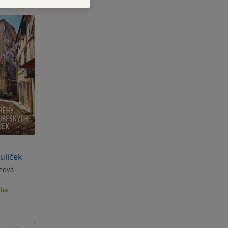
uliček
nová
zba