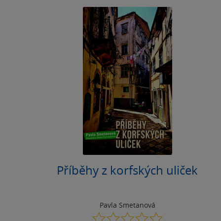
Příběhy z korfských uliček
Pavla Smetanová
0.0