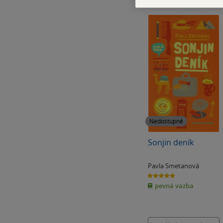
Nedostupné
Sonjin deník
Pavla Smetanová
5.0
z
pevná vazba
5
hvězdiček