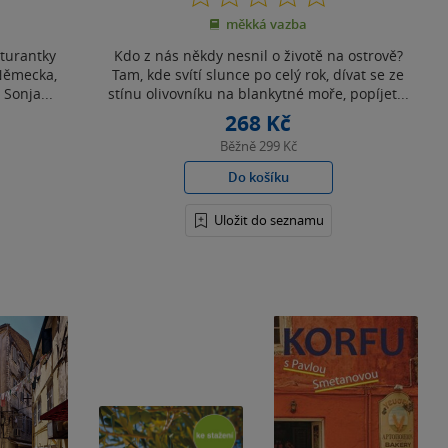
z
měkká vazba
5
hvězdiček
aturantky
Kdo z nás někdy nesnil o životě na ostrově?
 Německa,
Tam, kde svítí slunce po celý rok, dívat se ze
 Sonja...
stínu olivovníku na blankytné moře, popíjet...
268 Kč
Běžně
299 Kč
Do košíku
Uložit do seznamu