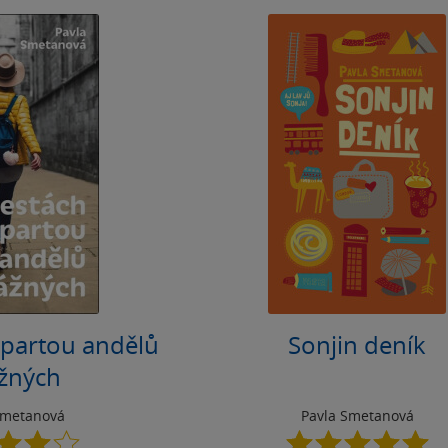
 partou andělů
Sonjin deník
ážných
Smetanová
Pavla Smetanová
4.0
5.0