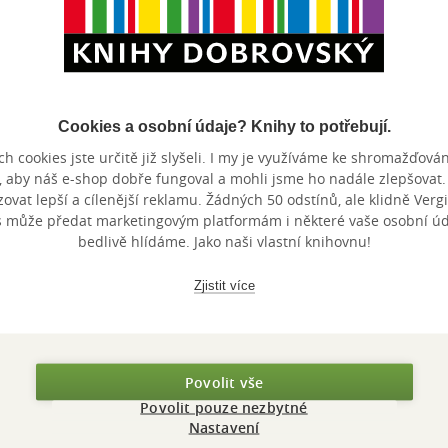
Cookies a osobní údaje? Knihy to potřebují.
h cookies jste určitě již slyšeli. I my je využíváme ke shromažďován
Nedostupné
Nedostupné
, aby náš e-shop dobře fungoval a mohli jsme ho nadále zlepšovat
vat lepší a cílenější reklamu. Žádných 50 odstínů, ale klidně Vergil
Pod cypřišem se
Pod cypřišem se
Příběhy z
s může předat marketingovým platformám i některé vaše osobní úda
sklenkou ouza
sklenkou ouza
olivového
bedlivě hlídáme. Jako naši vlastní knihovnu!
aneb Když
Pavla Smetanová
Pavla Smetanová
Pavla Smeta
Korfu kve
5.0
5.0
3.0
z
z
z
Zjistit více
mandlon
měkká vazba
pevná vazba
pevná va
5
5
5
hvězdiček
hvězdiček
hvězdiček
124 Kč
Běžně
139 Kč
Do košíku
Nedostupné
Nedos
Povolit vše
Povolit pouze nezbytné
Nastavení