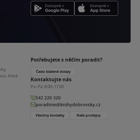
Potřebujete s něčím poradit?
nihy
Často kladené dotazy
ou, která
Kontaktujte nás
Po–Pá:
8:00–17:00
542 220 320
poradime@knihydobrovsky.cz
Všechny kontakty
Naše prodejny