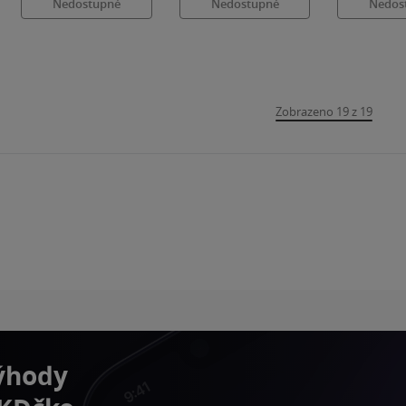
Nedostupné
Nedostupné
Nedos
Zobrazeno 19 z 19
výhody