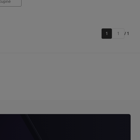
tupné
1
/ 1
Přejít
na
stránku