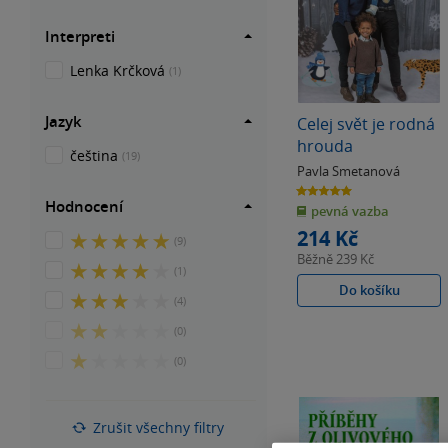
Interpreti
Lenka Krčková
(1)
Jazyk
Celej svět je rodná
hrouda
čeština
(19)
Pavla Smetanová
5.0
z
Hodnocení
pevná vazba
5
hvězdiček
214 Kč
5
(9)
z
Běžně
239 Kč
4
(1)
5
z
Do košíku
hvězdiček
3
(4)
5
z
hvězdiček
2
(0)
5
z
hvězdiček
1
(0)
5
z
hvězdiček
5
hvězdiček
Zrušit všechny filtry