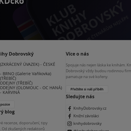
 KDčko
nihy Dobrovský
Více o nás
(ZKRÁCENÝ ÚVAZEK) - ČESKÉ
Spojuje nás nejen láska ke knihám. K
E
Dobrovský vždy budou rodinnou firm
 BRNO (Galerie Vaňkovka)
pamatuje na své kořeny.
(TŘEBÍČ)
ODEJNY (TŘEBÍČ)
ODEJNY (OLOMOUC - OC HANÁ)
Přečtěte si náš příběh
- KARVINÁ
Sledujte nás
 pozice
KnihyDobrovsky.cz
ý blog
Knižní závisláci
é recenze, doporučení, tipy
knihydobrovsky
ky. Od zkušených redaktorů