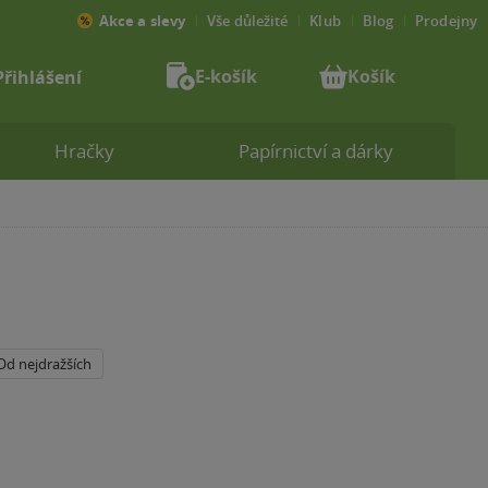
Akce a slevy
Vše důležité
Klub
Blog
Prodejny
E-košík
Košík
Přihlášení
Hračky
Papírnictví a dárky
Od nejdražších