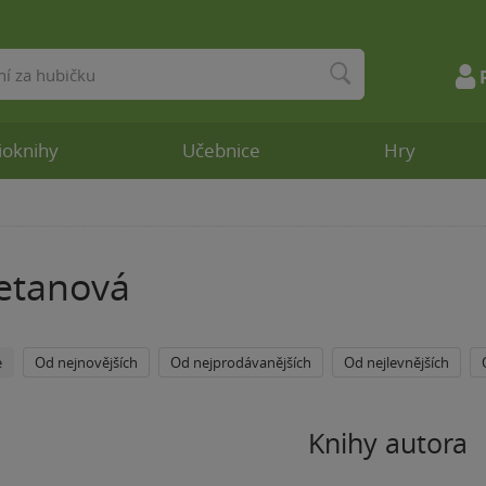
ioknihy
Učebnice
Hry
etanová
e
Od nejnovějších
Od nejprodávanějších
Od nejlevnějších
Knihy autora