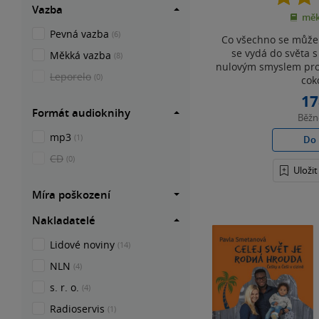
Vazba
měk
Pevná vazba
(6)
Co všechno se může 
se vydá do světa s
Měkká vazba
(8)
nulovým smyslem pro 
Leporelo
(0)
coko
17
Formát audioknihy
Běž
mp3
(1)
Do 
CD
(0)
Uloži
Míra poškození
Nakladatelé
Lidové noviny
(14)
NLN
(4)
s. r. o.
(4)
Radioservis
(1)