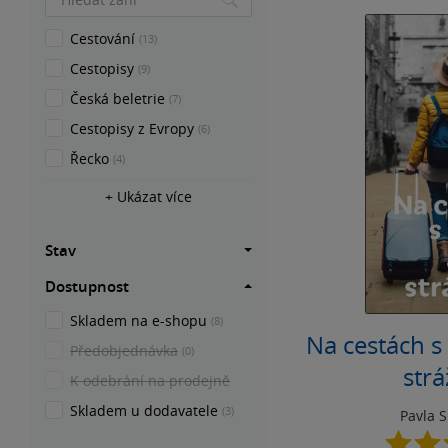
Cestování
(13)
Cestopisy
(9)
Česká beletrie
(7)
Cestopisy z Evropy
(6)
Řecko
(4)
+ Ukázat více
Stav
Dostupnost
Skladem na e-shopu
(8)
Na cestách s
Předobjednávka
(0)
str
K odebrání na prodejně
Skladem u dodavatele
(3)
Pavla 