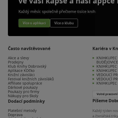
ve vaší kapse a naší appce
Každý měsíc společně přečteme tisíce knih
Více o aplikaci
Více o klubu
Často navštěvované
Kariéra v K
Akce a slevy
KNIHKUPEC 
Prodejny
BUDĚJOVIC
Klub Knihy Dobrovský
KNIHKUPEC -
Aplikace KDčko
KNIHKUPEC 
Knižní závisláci
VEDOUCÍ PR
Festival knižních závisláků
VEDOUCÍ PR
Affiliate spolupráce
KNIHKUPEC 
Dárkové poukazy
Poukazy pro firmy
Volné pracovní
Nákupy pro školy
Píšeme Dobr
Dodací podmínky
Platební metody
Každý týden nov
Doprava
a čtenářské tri