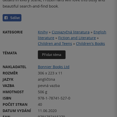
beautiful search-and-find book.
Sdílet
KATEGORIE
Knihy
»
Cizojazyčná literatura
»
English
literature
»
Fiction and Literature
»
Children and Teens
»
Children's Books
TÉMATA
Přidat téma
NAKLADATEL
Bonnier Books Ltd
ROZMĚR
306 x 223 x 11
JAZYK
angličtina
VAZBA
pevná vazba
HMOTNOST
506 g
ISBN
978-1-78741-527-0
POČET STRAN
40
DATUM VYDÁNÍ
11.06.2020
EAN
9781787415270