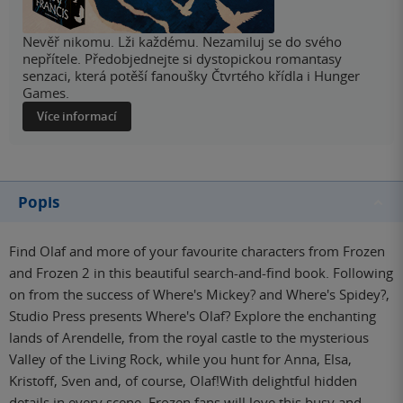
Nevěř nikomu. Lži každému. Nezamiluj se do svého
nepřítele. Předobjednejte si dystopickou romantasy
senzaci, která potěší fanoušky Čtvrtého křídla i Hunger
Games.
Více informací
Popis
Find Olaf and more of your favourite characters from Frozen
and Frozen 2 in this beautiful search-and-find book. Following
on from the success of Where's Mickey? and Where's Spidey?,
Studio Press presents Where's Olaf? Explore the enchanting
lands of Arendelle, from the royal castle to the mysterious
Valley of the Living Rock, while you hunt for Anna, Elsa,
Kristoff, Sven and, of course, Olaf!With delightful hidden
details in every scene, Frozen fans will love this busy and