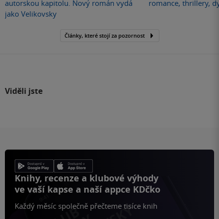
autorskou kapitolu. Nový román vydá
romance, thrillery, d
jako Velikovsky
Články, které stojí za pozornost
Viděli jste
Knihy, recenze a klubové výhody
ve vaší kapse a naší appce KDčko
Každý měsíc společně přečteme tisíce knih