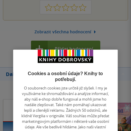
1
2
3
4
5
Zobrazit všechna hodnocení
Přidat hodnocení
Další knihy autora
Cookies a osobní údaje? Knihy to
potřebují.
O souborech cookies jste určitě již slyšeli. I my je
využíváme ke shromažďování a analýze informací,
aby náš e-shop dobře fungoval a mohli jsme ho
nadále zlepšovat. Také nám pomáhají ukazovat
lepší a cílenější reklamu. Žádných 50 odstínů, ale
klidně Vergilia v originále. Váš souhlas může předat
marketingovým platformám i některé vaše osobní
údaje. Ale vše bedlivě hlídáme. Jako naši vlastní