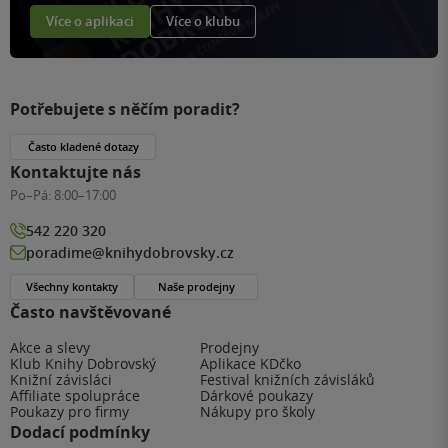
Více o aplikaci
Více o klubu
Potřebujete s něčím poradit?
Často kladené dotazy
Kontaktujte nás
Po–Pá:
8:00–17:00
542 220 320
poradime@knihydobrovsky.cz
Všechny kontakty
Naše prodejny
Často navštěvované
Akce a slevy
Prodejny
Klub Knihy Dobrovský
Aplikace KDčko
Knižní závisláci
Festival knižních závisláků
Affiliate spolupráce
Dárkové poukazy
Poukazy pro firmy
Nákupy pro školy
Dodací podmínky