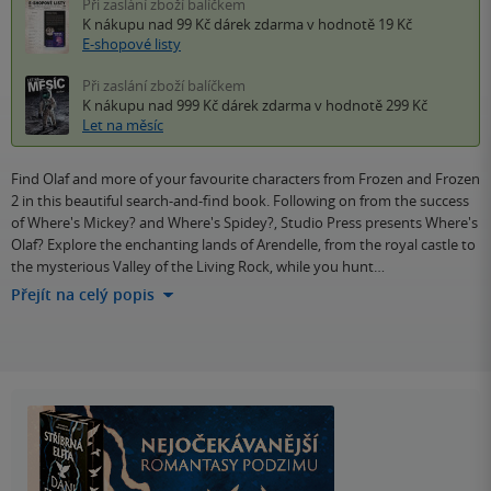
Při zaslání zboží balíčkem
K nákupu nad 99 Kč
dárek zdarma
v hodnotě 19 Kč
E-shopové listy
Při zaslání zboží balíčkem
K nákupu nad 999 Kč
dárek zdarma
v hodnotě 299 Kč
Let na měsíc
Find Olaf and more of your favourite characters from Frozen and Frozen
2 in this beautiful search-and-find book. Following on from the success
of Where's Mickey? and Where's Spidey?, Studio Press presents Where's
Olaf? Explore the enchanting lands of Arendelle, from the royal castle to
the mysterious Valley of the Living Rock, while you hunt…
Přejít na celý popis