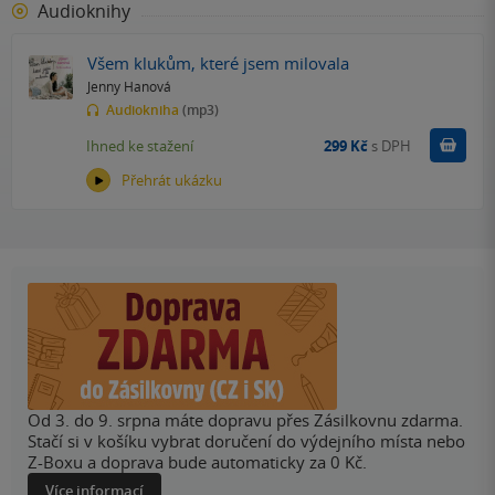
Audioknihy
Všem klukům, které jsem milovala
Jenny Hanová
Audiokniha
(mp3)
Koupit
Ihned ke stažení
299 Kč
s DPH
Přehrát ukázku
Od 3. do 9. srpna máte dopravu přes Zásilkovnu zdarma.
Stačí si v košíku vybrat doručení do výdejního místa nebo
Z-Boxu a doprava bude automaticky za 0 Kč.
Více informací