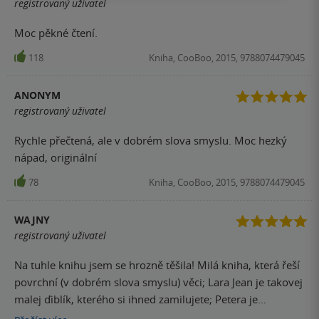
registrovaný uživatel
jela nakupovat oblečení a kosmetiku, tak jsem vlezla i do
knihkupectví a koupila si místo nějakého krásného tílka či
Moc pěkné čtení.
řasenky koupila druhý díl, patřící k této knížce.
118
Kniha, CooBoo, 2015, 9788074479045
ANONYM
registrovaný uživatel
Rychle přečtená, ale v dobrém slova smyslu. Moc hezký
nápad, originální
78
Kniha, CooBoo, 2015, 9788074479045
WAJNY
registrovaný uživatel
Na tuhle knihu jsem se hrozně těšila! Milá kniha, která řeší
povrchní (v dobrém slova smyslu) věci; Lara Jean je takovej
malej ďiblík, kterého si ihned zamilujete; Petera je
dokonalý hajzlík (jak já je miluji); akorát Margot mi trochu