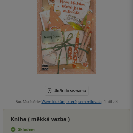
Uložit do seznamu
Součástí série:
Všem klukům, které jsem milovala
1. díl z 3
Kniha (
měkká vazba
)
Skladem