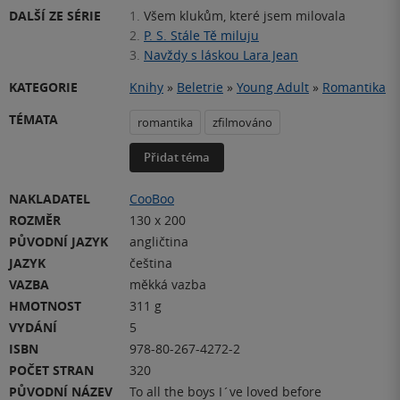
DALŠÍ ZE SÉRIE
1.
Všem klukům, které jsem milovala
2.
P. S. Stále Tě miluju
3.
Navždy s láskou Lara Jean
KATEGORIE
Knihy
»
Beletrie
»
Young Adult
»
Romantika
TÉMATA
romantika
zfilmováno
Přidat téma
NAKLADATEL
CooBoo
ROZMĚR
130 x 200
PŮVODNÍ JAZYK
angličtina
JAZYK
čeština
VAZBA
měkká vazba
HMOTNOST
311 g
VYDÁNÍ
5
ISBN
978-80-267-4272-2
POČET STRAN
320
PŮVODNÍ NÁZEV
To all the boys I´ve loved before