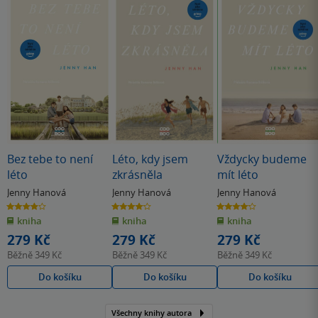
Bez tebe to není
Léto, kdy jsem
Vždycky budeme
léto
zkrásněla
mít léto
Jenny Hanová
Jenny Hanová
Jenny Hanová
3.9
4.1
4.1
z
z
z
kniha
kniha
kniha
5
5
5
hvězdiček
hvězdiček
hvězdiček
279 Kč
279 Kč
279 Kč
Běžně
349 Kč
Běžně
349 Kč
Běžně
349 Kč
Do košíku
Do košíku
Do košíku
Všechny knihy autora