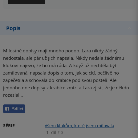
Popis
Milostné dopisy mají mnoho podob. Lara nikdy žádný
nedostala, ale pár už jich napsala. Nikdy nedala žádnému
klukovi najevo, že ho má ráda. A když už nechtěla být
zamilovaná, napsala dopis o tom, jak se cítí, pečlivě ho
zapečetila a schovala do krabice pod svou postelí. Ale
jednoho dne dopisy z krabice zmizí a Lara zjistí, že je někdo
rozeslal…
Sdílet
SÉRIE
Všem klukům, které jsem milovala
1. díl z 3