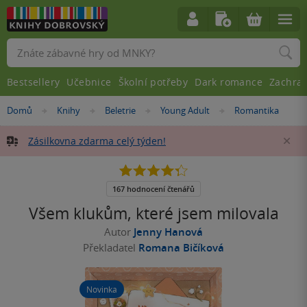
Vyhledávání
Bestsellery
Učebnice
Školní potřeby
Dark romance
Zachra
Nacházíte
Domů
Knihy
Beletrie
Young Adult
Romantika
»
»
»
»
se
zde:
Zásilkovna zdarma celý týden!
Za
4.3
z
5
167 hodnocení čtenářů
hvězdiček
Všem klukům, které jsem milovala
Autor
Jenny Hanová
Překladatel
Romana Bičíková
Novinka