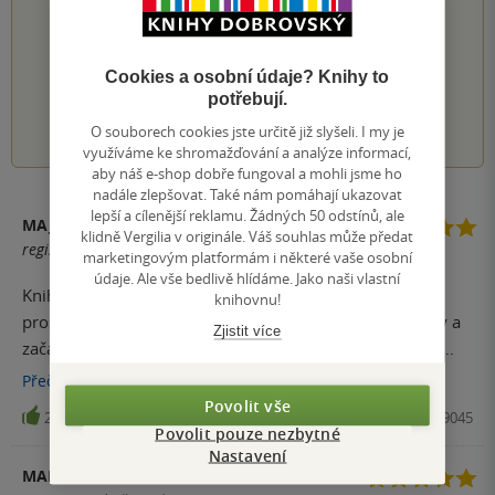
PŘIDEJTE SVÉ HODNOCENÍ KNIHY
Hodnocení našich knihkupců: 0.0 z 5
Cookies a osobní údaje? Knihy to
potřebují.
1
2
3
4
5
O souborech cookies jste určitě již slyšeli. I my je
využíváme ke shromažďování a analýze informací,
aby náš e-shop dobře fungoval a mohli jsme ho
nadále zlepšovat. Také nám pomáhají ukazovat
lepší a cílenější reklamu. Žádných 50 odstínů, ale
MAJDA
klidně Vergilia v originále. Váš souhlas může předat
registrovaný uživatel
marketingovým platformám i některé vaše osobní
údaje. Ale vše bedlivě hlídáme. Jako naši vlastní
Knihu jsem dostala od rodičů k Vánocům. Hned 25.
knihovnu!
prosince jsem si hned po probuzení vzala knihu do ruky a
Zjistit více
začala číst. Četla jsem ji asi čtyři hodiny v kuse a potom
jsem se zvedla z postele. Ovšem kniha byla tak chytlavá, že
Přečíst
více
večer místo koukání na televizi jsem si šla lehnout o něco
Povolit vše
240
Kniha, CooBoo, 2015, 9788074479045
dřív a znovu si četla asi čtyři nebo pět hodin v kuse. Takhle
Povolit pouze nezbytné
to trvalo další tři dny a knihu jsem s nadšením dočetla.
Nastavení
MARTINA
Znovu se k ní s radostí vracím, a když jsem po vysvědčení