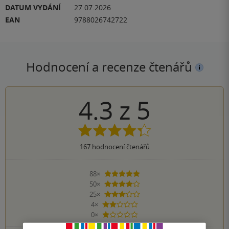
DATUM VYDÁNÍ
27.07.2026
EAN
9788026742722
Hodnocení a recenze čtenářů
4.3
z
5
167
hodnocení čtenářů
88×
5 hvězdiček
50×
4 hvězdičky
25×
3 hvězdičky
4×
2 hvězdičky
0×
1 hvezdička