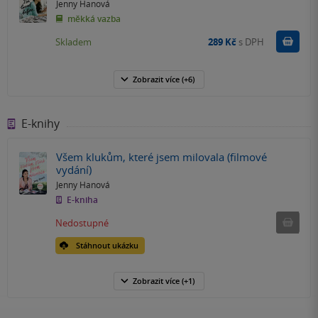
Jenny Hanová
měkká vazba
Do k
Skladem
289 Kč
s DPH
Zobrazit
více
(+6)
E-knihy
Všem klukům, které jsem milovala (filmové
vydání)
Jenny Hanová
E-kniha
Nedostu
Nedostupné
Stáhnout ukázku
Zobrazit
více
(+1)