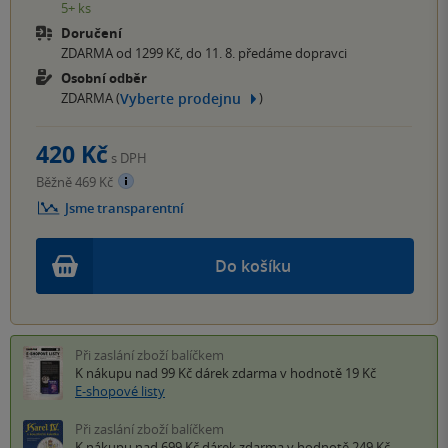
5+ ks
Doručení
ZDARMA od 1299 Kč, do 11. 8. předáme dopravci
Osobní odběr
Vyberte prodejnu
ZDARMA (
)
420 Kč
s DPH
Běžně 469 Kč
Jsme transparentní
Do košíku
Při zaslání zboží balíčkem
K nákupu nad 99 Kč
dárek zdarma
v hodnotě 19 Kč
E-shopové listy
Při zaslání zboží balíčkem
K nákupu nad 699 Kč
dárek zdarma
v hodnotě 249 Kč