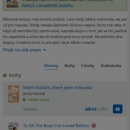
Karel IV. v kouzelném kukátku
Milostné dopisy mají mnoho podob. Lara nikdy žádný nedostala, ale pár
už jich napsala. Nikdy nedala žádnému klukovi najevo, že ho má ráda. A
když už nechtěla být zamilovaná, napsala dopis o tom, jak se cítí, pečlivě
ho zapečetila a schovala do krabice pod svou postelí. Ale jednoho dne
dopisy z krabice zmizí a Lara zjistí, že je někdo rozeslal…
Přejít na celý popis
Všechny
Knihy
E-knihy
Audioknihy
Knihy
Všem klukům, které jsem milovala
Jenny Hanová
měkká vazba
Do k
Skladem
420 Kč
s DPH
To All The Boys I've Loved Before