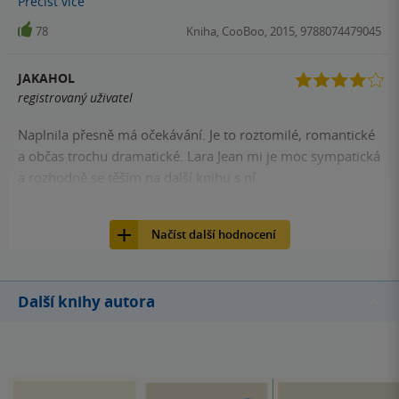
Přečíst
více
vadila - působila jako stará malá. Autorčin styl psaní se mi
78
Kniha, CooBoo, 2015, 9788074479045
líbí, není jednoduchý a nejsou zde nudné pasáže.
Mimochodem tuto knihu jsem četla už několikrát, takže
JAKAHOL
pokud chcete pořádnou romantiku - tak se do ní pusťte!
registrovaný uživatel
Naplnila přesně má očekávání. Je to roztomilé, romantické
a občas trochu dramatické. Lara Jean mi je moc sympatická
a rozhodně se těším na další knihu s ní.
77
Kniha, CooBoo, 2015, 9788074479045
Načíst další hodnocení
Další knihy autora