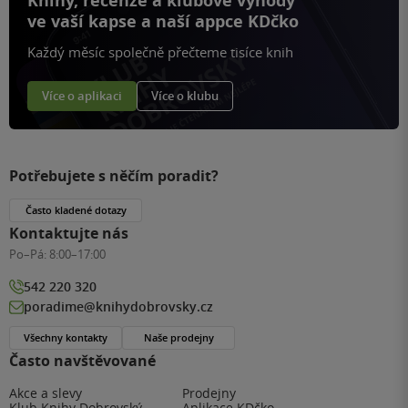
Knihy, recenze a klubové výhody
ve vaší kapse a naší appce KDčko
Každý měsíc společně přečteme tisíce knih
Více o aplikaci
Více o klubu
Potřebujete s něčím poradit?
Často kladené dotazy
Kontaktujte nás
Po–Pá:
8:00–17:00
542 220 320
poradime@knihydobrovsky.cz
Všechny kontakty
Naše prodejny
Často navštěvované
Akce a slevy
Prodejny
Klub Knihy Dobrovský
Aplikace KDčko