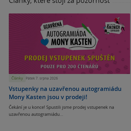
Články, které stojí za pozornost
Články
Pátek 7. srpna 2026
Vstupenky na uzavřenou autogramiádu
Mony Kasten jsou v prodeji!
Čekání je u konce! Spustili jsme prodej vstupenek na
uzavřenou autogramiádu...