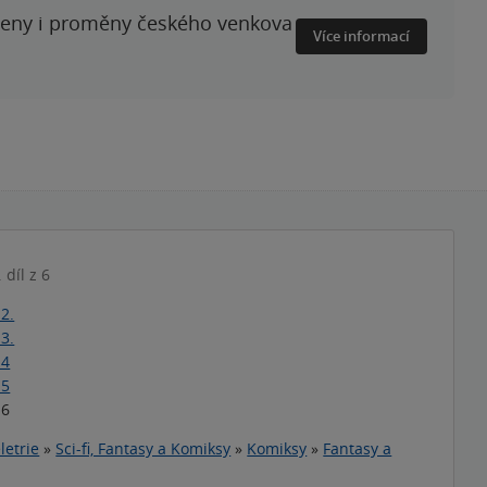
ženy i proměny českého venkova
Více informací
. díl z 6
 2.
 3.
 4
 5
 6
letrie
»
Sci-fi, Fantasy a Komiksy
»
Komiksy
»
Fantasy a