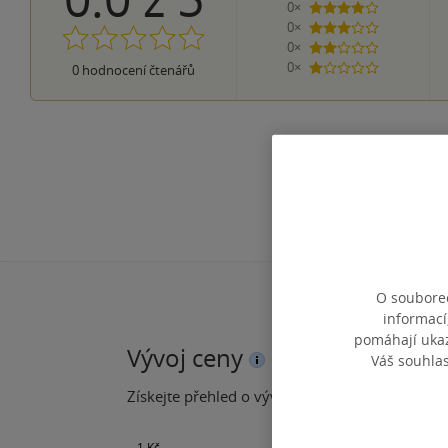
0×
4 hvězdičky
0×
3 hvězdičky
0×
2 hvězdičky
0×
0
hodnocení čtenářů
1 hvezdička
O souborec
informací
pomáhají ukazo
Vývoj ceny
Váš souhla
Získejte přehled o vývoji ceny za posledních 60