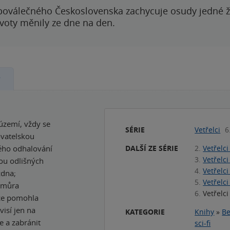
poválečného Československa zachycuje osudy jedné 
ivoty měnily ze dne na den.
y
 území, vždy se
SÉRIE
Vetřelci
6
ovatelskou
DALŠÍ ZE SÉRIE
2.
Vetřelci
ného odhalování
3.
Vetřelci
ou odlišných
4.
Vetřelci
zdna;
5.
Vetřelci
í můra
6.
Vetřelci
nce pomohla
visí jen na
KATEGORIE
Knihy
»
Be
e a zabránit
sci-fi