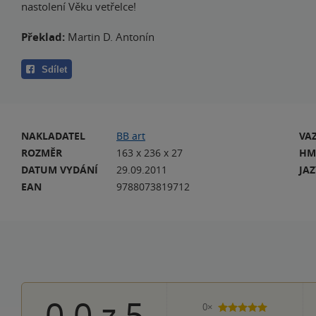
nastolení Věku vetřelce!
Překlad:
Martin D. Antonín
Sdílet
NAKLADATEL
BB art
VA
ROZMĚR
163 x 236 x 27
HM
DATUM VYDÁNÍ
29.09.2011
JA
EAN
9788073819712
0.0
z
5
0×
5 hvězdiček