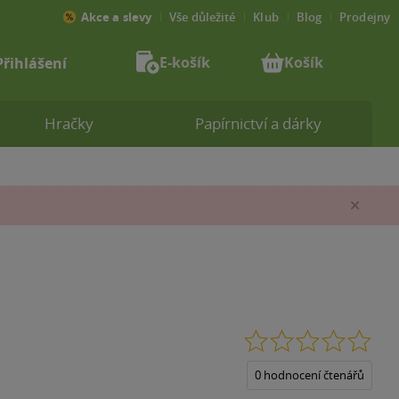
Akce a slevy
Vše důležité
Klub
Blog
Prodejny
E-košík
Košík
Přihlášení
Hračky
Papírnictví a dárky
Zav
0.0
z
5
0 hodnocení čtenářů
hvěz