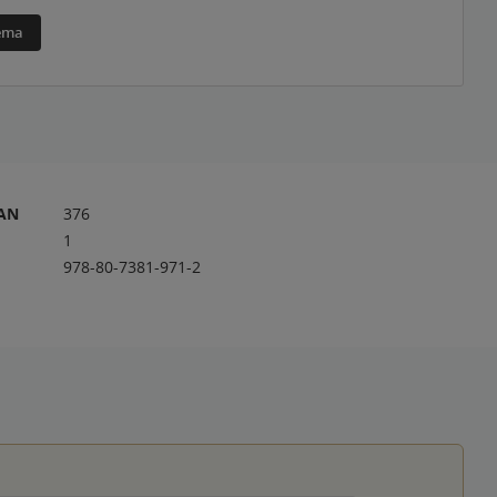
téma
RAN
376
1
978-80-7381-971-2