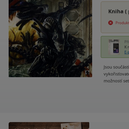
Kniha (
Produkt
Př
K 
E-
Jsou součást
vykořisťovat
možností set