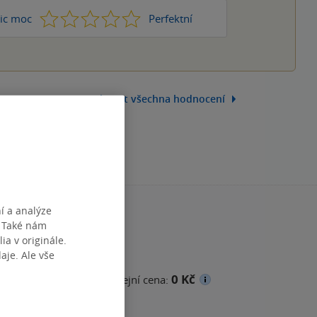
1
2
3
4
5
ic moc
Perfektní
Zobrazit všechna hodnocení
í a analýze
. Také nám
ia v originále.
je. Ale vše
0 Kč
cena
Minimální prodejní cena: