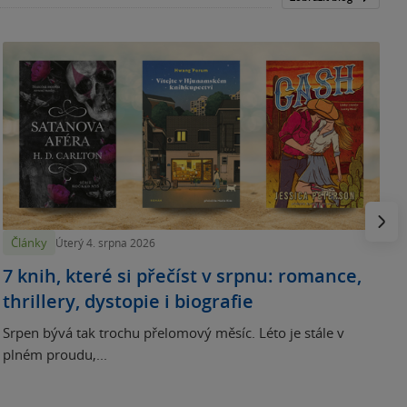
N
p
Násled
Články
Úterý 4. srpna 2026
7 knih, které si přečíst v srpnu: romance,
thrillery, dystopie i biografie
Srpen bývá tak trochu přelomový měsíc. Léto je stále v
plném proudu,...