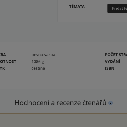
TÉMATA
Přidat 
ZBA
pevná vazba
POČET ST
OTNOST
1086 g
VYDÁNÍ
ZYK
čeština
ISBN
Hodnocení a recenze čtenářů