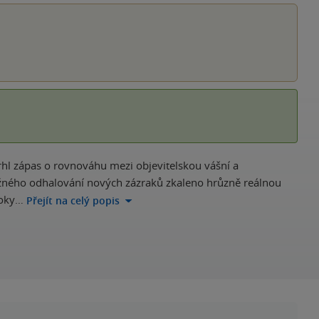
trhl zápas o rovnováhu mezi objevitelskou vášní a
ružného odhalování nových zázraků zkaleno hrůzně reálnou
roky…
Přejít na celý popis