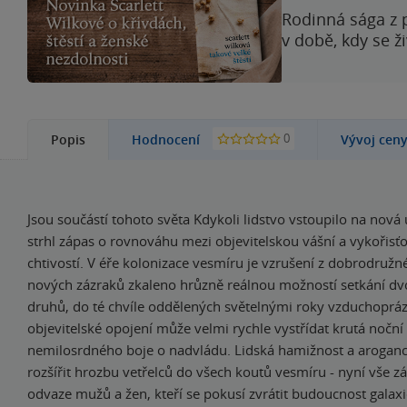
Rodinná sága z 
v době, kdy se ž
0
Popis
Hodnocení
Vývoj cen
Jsou součástí tohoto světa Kdykoli lidstvo vstoupilo na nová
strhl zápas o rovnováhu mezi objevitelskou vášní a vykořisť
chtivostí. V éře kolonizace vesmíru je vzrušení z dobrodruž
nových zázraků zkaleno hrůzně reálnou možností setkání dv
druhů, do té chvíle oddělených s
větelnými roky vzduchoprá
objevitelské opojení může velmi rychle vystřídat krutá nočn
nemilosrdného boje o nadvládu. Lidská hamižnost a aroga
rozšířit hrozbu vetřelců do všech koutů vesmíru - nyní vše zá
odvaze mužů a žen, kteří se pokusí zvrátit budoucnost galaxi