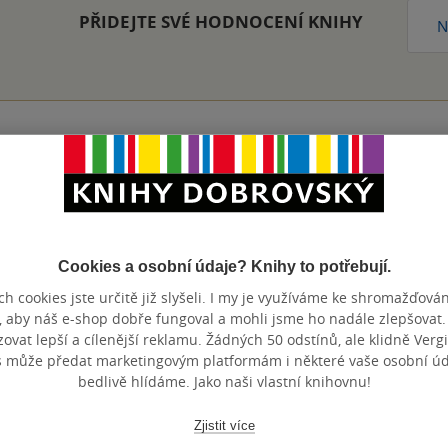
PŘIDEJTE SVÉ HODNOCENÍ KNIHY
N
Přidat hodnocení
Cookies a osobní údaje? Knihy to potřebují.
h cookies jste určitě již slyšeli. I my je využíváme ke shromažďován
, aby náš e-shop dobře fungoval a mohli jsme ho nadále zlepšovat
vat lepší a cílenější reklamu. Žádných 50 odstínů, ale klidně Vergil
s může předat marketingovým platformám i některé vaše osobní úda
bedlivě hlídáme. Jako naši vlastní knihovnu!
Maloobchodní 
 dní.
Zjistit více