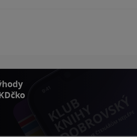
výhody
 KDčko