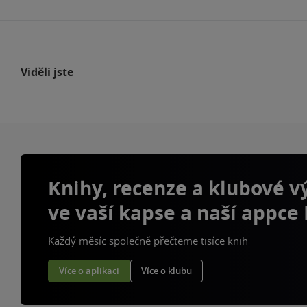
Viděli jste
Knihy, recenze a klubové 
ve vaší kapse a naší appce
Každý měsíc společně přečteme tisíce knih
Více o aplikaci
Více o klubu