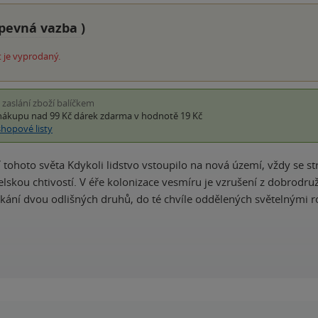
pevná vazba
)
 je vyprodaný.
i zaslání zboží balíčkem
nákupu nad 99 Kč
dárek zdarma
v hodnotě 19 Kč
shopové listy
í tohoto světa Kdykoli lidstvo vstoupilo na nová území, vždy se s
elskou chtivostí. V éře kolonizace vesmíru je vzrušení z dobrod
kání dvou odlišných druhů, do té chvíle oddělených světelnými 