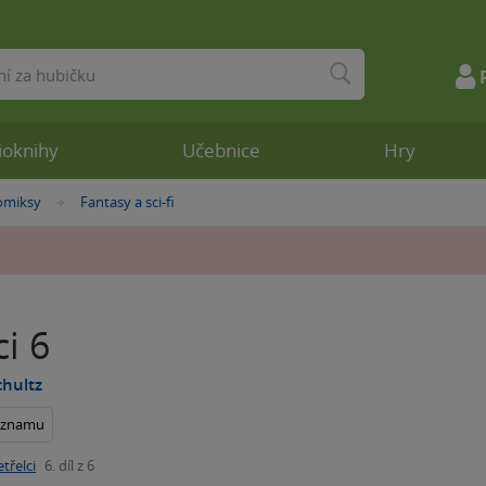
ioknihy
Učebnice
Hry
omiksy
Fantasy a sci-fi
»
ci 6
hultz
seznamu
třelci
6. díl z 6