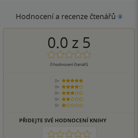
Hodnocení a recenze čtenářů
0.0
z
5
0
hodnocení čtenářů
0×
5 hvězdiček
0×
4 hvězdičky
0×
3 hvězdičky
0×
2 hvězdičky
0×
1 hvezdička
PŘIDEJTE SVÉ HODNOCENÍ KNIHY
1
2
3
4
5