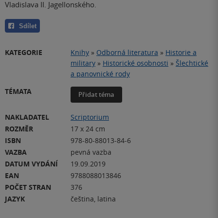
Vladislava II. Jagellonského.
Sdílet
KATEGORIE
Knihy
»
Odborná literatura
»
Historie a
military
»
Historické osobnosti
»
Šlechtické
a panovnické rody
TÉMATA
Přidat téma
NAKLADATEL
Scriptorium
ROZMĚR
17 x 24 cm
ISBN
978-80-88013-84-6
VAZBA
pevná vazba
DATUM VYDÁNÍ
19.09.2019
EAN
9788088013846
POČET STRAN
376
JAZYK
čeština, latina