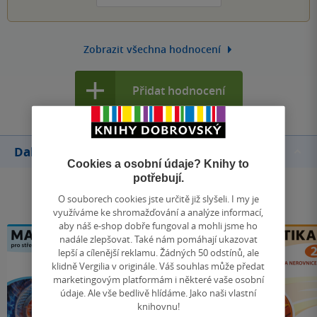
Zobrazit všechna hodnocení
Přidat hodnocení
Další knihy autora
Cookies a osobní údaje? Knihy to
potřebují.
O souborech cookies jste určitě již slyšeli. I my je
využíváme ke shromažďování a analýze informací,
aby náš e-shop dobře fungoval a mohli jsme ho
nadále zlepšovat. Také nám pomáhají ukazovat
lepší a cílenější reklamu. Žádných 50 odstínů, ale
klidně Vergilia v originále. Váš souhlas může předat
marketingovým platformám i některé vaše osobní
údaje. Ale vše bedlivě hlídáme. Jako naši vlastní
knihovnu!