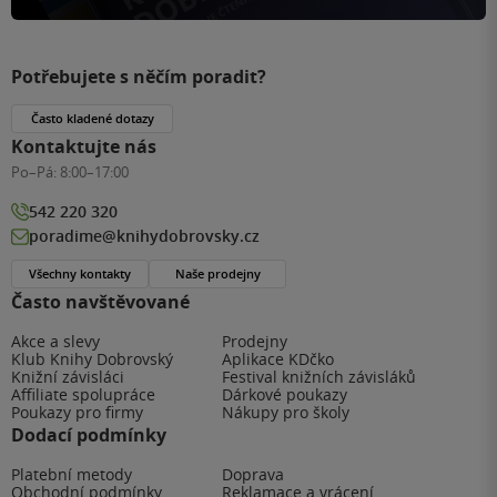
Potřebujete s něčím poradit?
Často kladené dotazy
Kontaktujte nás
Po–Pá:
8:00–17:00
542 220 320
poradime@knihydobrovsky.cz
Všechny kontakty
Naše prodejny
Často navštěvované
Akce a slevy
Prodejny
Klub Knihy Dobrovský
Aplikace KDčko
Knižní závisláci
Festival knižních závisláků
Affiliate spolupráce
Dárkové poukazy
Poukazy pro firmy
Nákupy pro školy
Dodací podmínky
Platební metody
Doprava
Obchodní podmínky
Reklamace a vrácení