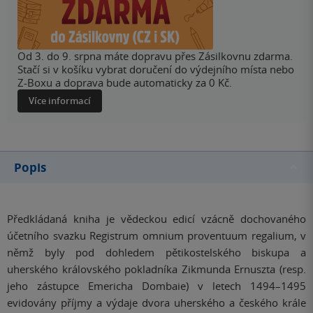
Od 3. do 9. srpna máte dopravu přes Zásilkovnu zdarma.
Stačí si v košíku vybrat doručení do výdejního místa nebo
Z-Boxu a doprava bude automaticky za 0 Kč.
Více informací
Popis
Předkládaná kniha je vědeckou edicí vzácně dochovaného
účetního svazku Registrum omnium proventuum regalium, v
němž byly pod dohledem pětikostelského biskupa a
uherského královského pokladníka Zikmunda Ernuszta (resp.
jeho zástupce Emericha Dombaie) v letech 1494–1495
evidovány příjmy a výdaje dvora uherského a českého krále