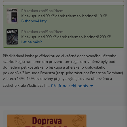
Při zaslání zboží balíčkem
K nákupu nad 99 Kč
dárek zdarma
v hodnotě 19 Kč
E-shopové listy
Při zaslání zboží balíčkem
K nákupu nad 999 Kč
dárek zdarma
v hodnotě 299 Kč
Let na měsíc
Předkládaná kniha je vědeckou edicí vzácně dochovaného účetního
svazku Registrum omnium proventuum regalium, v němž byly pod
dohledem pětikostelského biskupa a uherského královského
pokladníka Zikmunda Ernuszta (resp. jeho zástupce Emericha Dombaie)
v letech 1494–1495 evidovány příjmy a výdaje dvora uherského a
českého krále Vladislava II.…
Přejít na celý popis