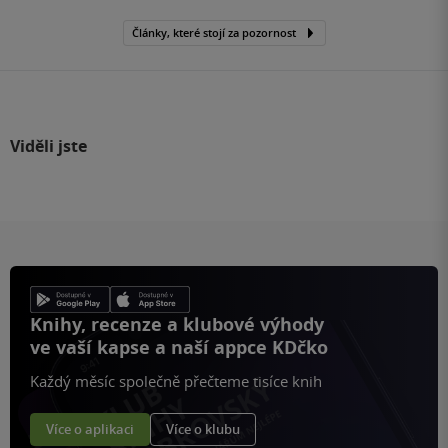
Články, které stojí za pozornost
Viděli jste
Knihy, recenze a klubové výhody
ve vaší kapse a naší appce KDčko
Každý měsíc společně přečteme tisíce knih
Více o aplikaci
Více o klubu