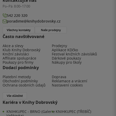
Kontaktujte nás
Po–Pá:
8:00–17:00
542 220 320
poradime@knihydobrovsky.cz
Všechny kontakty
Naše prodejny
Často navštěvované
Akce a slevy
Prodejny
Klub Knihy Dobrovský
Aplikace KDčko
Knižní závisláci
Festival knižních závisláků
Affiliate spolupráce
Dárkové poukazy
Poukazy pro firmy
Nákupy pro školy
Dodací podmínky
Platební metody
Doprava
Obchodní podmínky
Reklamace a vrácení
Ochrana osobních údajů
Nastavení cookies
Vše důležité
Kariéra v Knihy Dobrovský
KNIHKUPEC - BRNO (Galerie
KNIHKUPEC (TŘEBÍČ)
Vaňkovka)