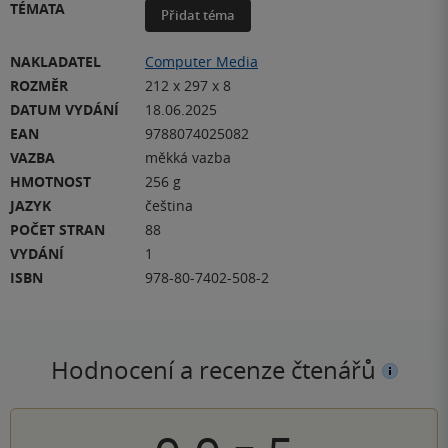
TÉMATA
Přidat téma
NAKLADATEL
Computer Media
ROZMĚR
212 x 297 x 8
DATUM VYDÁNÍ
18.06.2025
EAN
9788074025082
VAZBA
měkká vazba
HMOTNOST
256 g
JAZYK
čeština
POČET STRAN
88
VYDÁNÍ
1
ISBN
978-80-7402-508-2
Hodnocení a recenze čtenářů