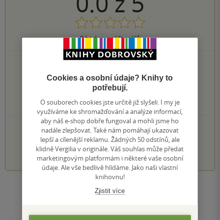
0.0
z
5
0
hodnocení čtenářů
0×
5 hvězdiček
0×
4 hvězdičky
Cookies a osobní údaje? Knihy to
0×
3 hvězdičky
potřebují.
0×
2 hvězdičky
O souborech cookies jste určitě již slyšeli. I my je
0×
1 hvezdička
využíváme ke shromažďování a analýze informací,
aby náš e-shop dobře fungoval a mohli jsme ho
PŘIDEJTE SVÉ HODNOCENÍ KNIHY
nadále zlepšovat. Také nám pomáhají ukazovat
lepší a cílenější reklamu. Žádných 50 odstínů, ale
1
2
3
4
5
klidně Vergilia v originále. Váš souhlas může předat
marketingovým platformám i některé vaše osobní
údaje. Ale vše bedlivě hlídáme. Jako naši vlastní
knihovnu!
Zobrazit všechna hodnocení
Zjistit více
Přidat hodnocení