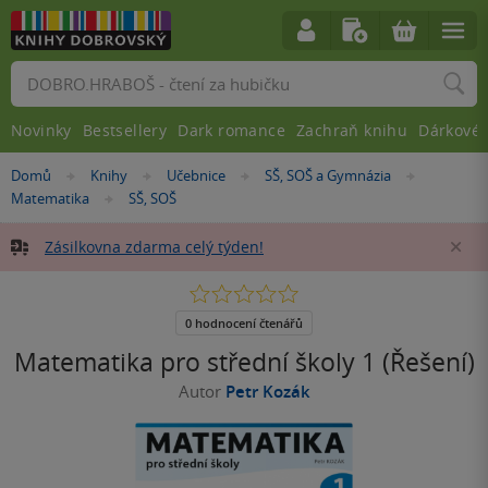
Vyhledávání
Novinky
Bestsellery
Dark romance
Zachraň knihu
Dárkové 
Nacházíte
Domů
Knihy
Učebnice
SŠ, SOŠ a Gymnázia
»
»
»
»
se
Matematika
SŠ, SOŠ
»
zde:
Zásilkovna zdarma celý týden!
Za
0.0
z
5
0 hodnocení čtenářů
hvězdiček
Matematika pro střední školy 1 (Řešení)
Autor
Petr Kozák