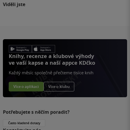
Viděli jste
Knihy, recenze a klubové výhody
ve vaší kapse a naší appce KDčko
Každý měsíc společně přečteme tisíce knih
Více o aplikaci
Více o klubu
Potřebujete s něčím poradit?
Často kladené dotazy