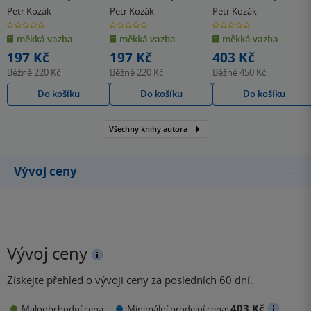
(Pracovní učebnice)
(Pracovní učebnice)
(Řešení)
Petr Kozák
Petr Kozák
Petr Kozák
0.0
0.0
0.0
z
z
z
měkká vazba
měkká vazba
měkká vazba
5
5
5
hvězdiček
hvězdiček
hvězdiček
197 Kč
197 Kč
403 Kč
Běžně
220 Kč
Běžně
220 Kč
Běžně
450 Kč
Do košíku
Do košíku
Do košíku
Všechny knihy autora
Vývoj ceny
Vývoj ceny
Získejte přehled o vývoji ceny za posledních 60 dní.
403 Kč
Maloobchodní cena
Minimální prodejní cena: