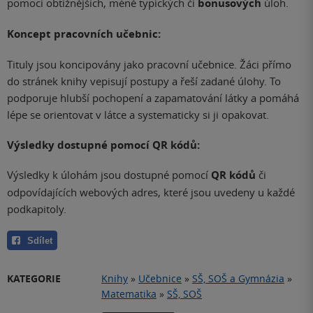
pomocí obtížnějších, méně typických či
bonusových
úloh.
Koncept pracovních učebnic:
Tituly jsou koncipovány jako pracovní učebnice. Žáci přímo
do stránek knihy vepisují postupy a řeší zadané úlohy. To
podporuje hlubší pochopení a zapamatování látky a pomáhá
lépe se orientovat v látce a systematicky si ji opakovat.
Výsledky dostupné pomocí QR kódů:
Výsledky k úlohám jsou dostupné pomocí
QR kódů
či
odpovídajících webových adres, které jsou uvedeny u každé
podkapitoly.
Sdílet
KATEGORIE
Knihy
»
Učebnice
»
SŠ, SOŠ a Gymnázia
»
Matematika
»
SŠ, SOŠ