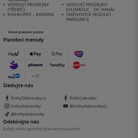
VEDOUCÍ PRODEJNY
VEDOUCÍ PRODEJNY
(TŘEBÍČ)
(OLOMOUC - OC HANÁ)
KNIHKUPEC - KARVINÁ
SMĚNOVÝ/Á VEDOUCÍ -
PARDUBICE
Volné pracovní pozice
Platební metody
+ 17
Sledujte nás
KnihyDobrovsky.cz
Knižní závisláci
knihydobrovsky
@knihydobrovskycz
@knihydobrovsky
Odebírejte nás
Každý měsíc společně přečteme tisíce knih