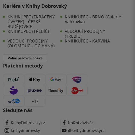
Kariéra v Knihy Dobrovský
KNIHKUPEC (ZKRÁCENÝ
KNIHKUPEC - BRNO (Galerie
ÚVAZEK) - ČESKÉ
Vaňkovka)
BUDĚJOVICE
KNIHKUPEC (TŘEBÍČ)
VEDOUCÍ PRODEJNY
(TŘEBÍČ)
VEDOUCÍ PRODEJNY
KNIHKUPEC - KARVINÁ
(OLOMOUC - OC HANÁ)
Volné pracovní pozice
Platební metody
+ 17
Sledujte nás
KnihyDobrovsky.cz
Knižní závisláci
knihydobrovsky
@knihydobrovskycz