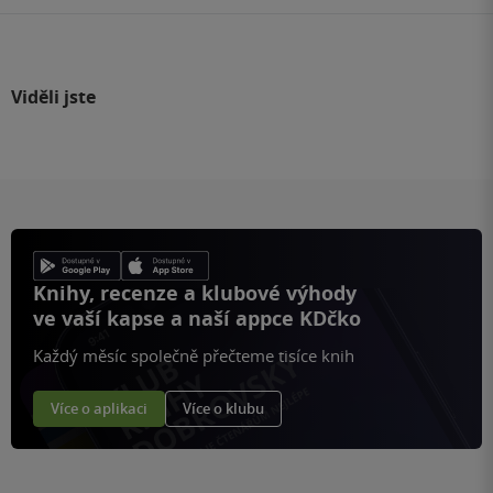
Viděli jste
Knihy, recenze a klubové výhody
ve vaší kapse a naší appce KDčko
Každý měsíc společně přečteme tisíce knih
Více o aplikaci
Více o klubu