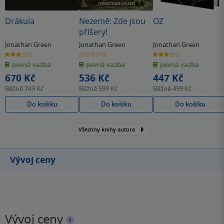
Drákula
Nezemě: Zde jsou
OZ
příšery!
Jonathan Green
Jonathan Green
Jonathan Green
3.0
0.0
3.0
z
z
z
pevná vazba
pevná vazba
pevná vazba
5
5
5
hvězdiček
hvězdiček
hvězdiček
670 Kč
536 Kč
447 Kč
Běžně
749 Kč
Běžně
599 Kč
Běžně
499 Kč
Do košíku
Do košíku
Do košíku
Všechny knihy autora
Vývoj ceny
Vývoj ceny