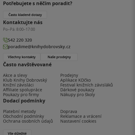
Potřebujete s něčím poradit?
Často kladené dotazy
Kontaktujte nás
Po–Pá:
8:00–17:00
542 220 320
poradime@knihydobrovsky.cz
Všechny kontakty
Naše prodejny
Často navštěvované
Akce a slevy
Prodejny
Klub Knihy Dobrovský
Aplikace KDčko
Knižní závisláci
Festival knižních závisláků
Affiliate spolupráce
Dárkové poukazy
Poukazy pro firmy
Nákupy pro školy
Dodací podmínky
Platební metody
Doprava
Obchodní podmínky
Reklamace a vrácení
Ochrana osobních údajů
Nastavení cookies
Vše důležité