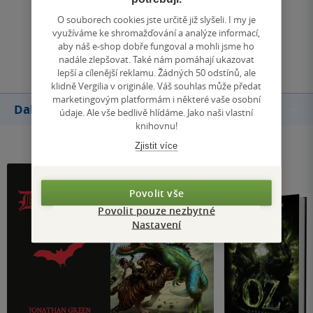
Zobrazit všechna hodnocení
O souborech cookies jste určitě již slyšeli. I my je
využíváme ke shromažďování a analýze informací,
aby náš e-shop dobře fungoval a mohli jsme ho
Přidat hodnocení
nadále zlepšovat. Také nám pomáhají ukazovat
lepší a cílenější reklamu. Žádných 50 odstínů, ale
klidně Vergilia v originále. Váš souhlas může předat
marketingovým platformám i některé vaše osobní
Další knihy autora
údaje. Ale vše bedlivě hlídáme. Jako naši vlastní
knihovnu!
Zjistit více
Povolit vše
Povolit pouze nezbytné
Nastavení