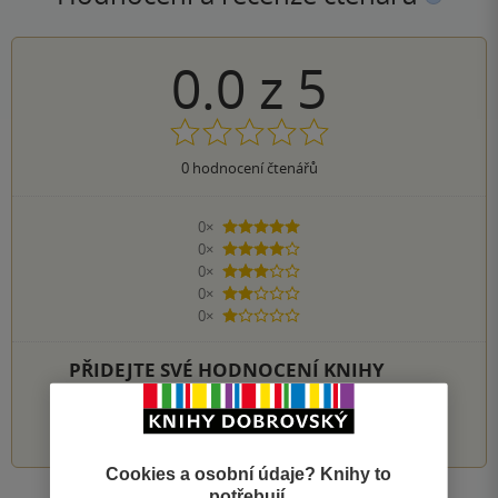
0.0
z
5
0
hodnocení čtenářů
0×
5 hvězdiček
0×
4 hvězdičky
0×
3 hvězdičky
0×
2 hvězdičky
0×
1 hvezdička
PŘIDEJTE SVÉ HODNOCENÍ KNIHY
1
2
3
4
5
Cookies a osobní údaje? Knihy to
potřebují.