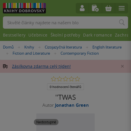
Vyhledávání
Bestsellery
Učebnice
Školní potřeby
Dark romance
Zachra
Nacházíte
Domů
Knihy
Cizojazyčná literatura
English literature
»
»
»
se
Fiction and Literature
Contemporary Fiction
»
»
zde:
Zásilkovna zdarma celý týden!
Za
0.0
z
5
0 hodnocení čtenářů
hvězdiček
''TWAS
Autor
Jonathan Green
Nedostupné