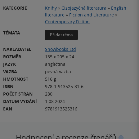
KATEGORIE
Knihy
»
Cizojazyčná literatura
»
English
literature
»
Fiction and Literature
»
Contemporary Fiction
TÉMATA
Přidat téma
NAKLADATEL
Snowbooks Ltd
ROZMĚR
135 x 205 x 24
JAZYK
angličtina
VAZBA
pevná vazba
HMOTNOST
516 g
ISBN
978-1-913525-31-6
POČET STRAN
280
DATUM VYDÁNÍ
1.08.2024
EAN
9781913525316
Hodnocení a recenze čtenářů