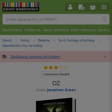
Vyhledávání
Bestsellery
Učebnice
Školní potřeby
Dark romance
Zachra
Nacházíte
Domů
Knihy
Beletrie
Sci-fi, Fantasy a Komiksy
»
»
»
»
se
Gamebooks, Hry na hrdiny
zde:
Zásilkovna zdarma celý týden!
Za
3.0
z
5
1 hodnocení čtenářů
hvězdiček
OZ
Autor
Jonathan Green