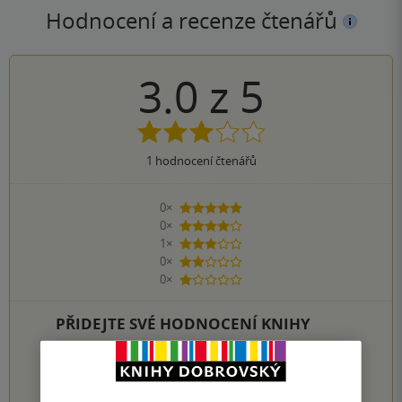
Hodnocení a recenze čtenářů
3.0
z
5
1
hodnocení čtenářů
0×
5 hvězdiček
0×
4 hvězdičky
1×
3 hvězdičky
0×
2 hvězdičky
0×
1 hvezdička
PŘIDEJTE SVÉ HODNOCENÍ KNIHY
Hodnocení našich knihkupců: 0.0 z 5
1
2
3
4
5