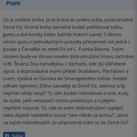
Popis
Oz je zvláštní kniha. Je to brána do jiného světa, podivuhodné
Země Oz. Kromě knihy samotné budeš potřebovat tužku,
gumu a dvě kostky (nebo balíček hracích karet). S těmito
věcmi spolu s jednoduchými pravidly převezmeš roli jedné z
postav z Čaroděje ze země Oz od L. Franka Bauma. Tvým
úkolem bude ve zbrusu novém dobrodružství znovu zachránit
svět. Štvána Zlou čarodějkou z Východu, kde žijí Okřídlené
opice, a doprovázána svými přáteli Strašákem, Plecháčem a
Lvem, vydává se Dorotka do Smaragdového města. Svedeš
odhalit tajemství Zlého čaroděje ze Země Oz, zatímco tvůj
nepřítel nikdy nespí? Ty sám budeš rozhodovat o tom, kudy
se vydat, jaké nebezpečí cestou podstoupit a s jakými
nepřáteli bojovat. To, zda ve svém dobrodružství uspěješ,
nebo dojdeš neblahého konce "tam někde za duhou”, závisí
na tvých rozhodnutích. Jsi připravený vrátit se do Země Oz?
Sdílet