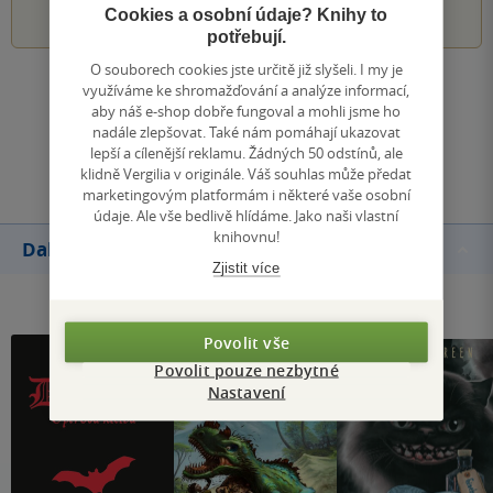
Cookies a osobní údaje? Knihy to
potřebují.
O souborech cookies jste určitě již slyšeli. I my je
využíváme ke shromažďování a analýze informací,
Zobrazit všechna hodnocení
aby náš e-shop dobře fungoval a mohli jsme ho
nadále zlepšovat. Také nám pomáhají ukazovat
Přidat hodnocení
lepší a cílenější reklamu. Žádných 50 odstínů, ale
klidně Vergilia v originále. Váš souhlas může předat
marketingovým platformám i některé vaše osobní
údaje. Ale vše bedlivě hlídáme. Jako naši vlastní
knihovnu!
Další knihy autora
Zjistit více
Povolit vše
Povolit pouze nezbytné
Nastavení