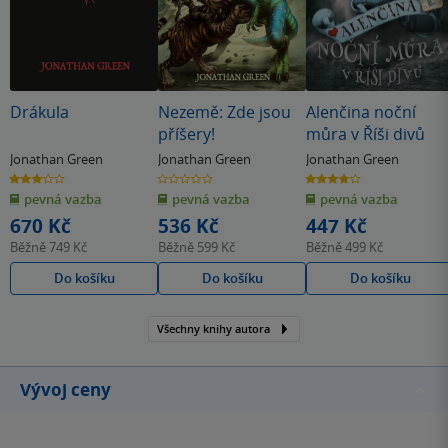
Drákula
Nezemě: Zde jsou
Alenčina noční
příšery!
můra v Říši divů
Jonathan Green
Jonathan Green
Jonathan Green
3.0
0.0
3.8
z
z
z
pevná vazba
pevná vazba
pevná vazba
5
5
5
hvězdiček
hvězdiček
hvězdiček
670 Kč
536 Kč
447 Kč
Běžně
749 Kč
Běžně
599 Kč
Běžně
499 Kč
Do košíku
Do košíku
Do košíku
Všechny knihy autora
Vývoj ceny