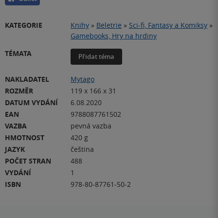
KATEGORIE
Knihy
»
Beletrie
»
Sci-fi, Fantasy a Komiksy
»
Gamebooks, Hry na hrdiny
TÉMATA
Přidat téma
NAKLADATEL
Mytago
ROZMĚR
119 x 166 x 31
DATUM VYDÁNÍ
6.08.2020
EAN
9788087761502
VAZBA
pevná vazba
HMOTNOST
420 g
JAZYK
čeština
POČET STRAN
488
VYDÁNÍ
1
ISBN
978-80-87761-50-2