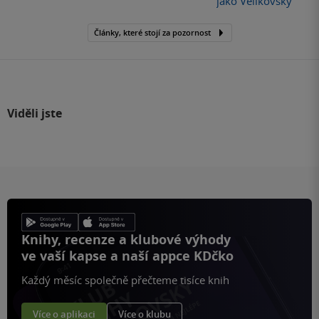
jako Velikovsky
Články, které stojí za pozornost
Viděli jste
Knihy, recenze a klubové výhody
ve vaší kapse a naší appce KDčko
Každý měsíc společně přečteme tisíce knih
Více o aplikaci
Více o klubu