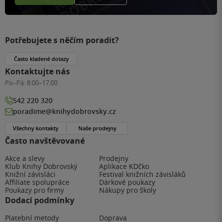
Potřebujete s něčím poradit?
Často kladené dotazy
Kontaktujte nás
Po–Pá:
8:00–17:00
542 220 320
poradime@knihydobrovsky.cz
Všechny kontakty
Naše prodejny
Často navštěvované
Akce a slevy
Prodejny
Klub Knihy Dobrovský
Aplikace KDčko
Knižní závisláci
Festival knižních závisláků
Affiliate spolupráce
Dárkové poukazy
Poukazy pro firmy
Nákupy pro školy
Dodací podmínky
Platební metody
Doprava