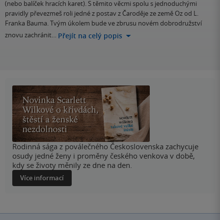
(nebo balíček hracích karet). S těmito věcmi spolu s jednoduchými
pravidly převezmeš roli jedné z postav z Čaroděje ze země Oz od L.
Franka Bauma. Tvým úkolem bude ve zbrusu novém dobrodružství
znovu zachránit…
Přejít na celý popis
Rodinná sága z poválečného Československa zachycuje
osudy jedné ženy i proměny českého venkova v době,
kdy se životy měnily ze dne na den.
Více informací