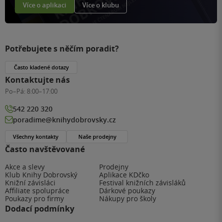
Více o aplikaci
Více o klubu
Potřebujete s něčím poradit?
Často kladené dotazy
Kontaktujte nás
Po–Pá:
8:00–17:00
542 220 320
poradime@knihydobrovsky.cz
Všechny kontakty
Naše prodejny
Často navštěvované
Akce a slevy
Prodejny
Klub Knihy Dobrovský
Aplikace KDčko
Knižní závisláci
Festival knižních závisláků
Affiliate spolupráce
Dárkové poukazy
Poukazy pro firmy
Nákupy pro školy
Dodací podmínky