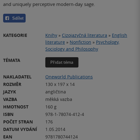
and uniquely perceptive modern-day sage.
Sdílet
KATEGORIE
Knihy
»
Cizojazyčná literatura
»
English
literature
»
Nonfiction
»
Psychology,
Sociology and Philosophy
TÉMATA
Přidat téma
NAKLADATEL
Oneworld Publications
ROZMĚR
130 x 197 x 14
JAZYK
angličtina
VAZBA
měkká vazba
HMOTNOST
160 g
ISBN
978-1-78074-412-4
POČET STRAN
176
DATUM VYDÁNÍ
1.05.2014
EAN
9781780744124