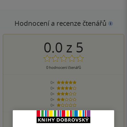
Hodnocení a recenze čtenářů
0.0
z
5
0
hodnocení čtenářů
0×
5 hvězdiček
0×
4 hvězdičky
0×
3 hvězdičky
0×
2 hvězdičky
0×
1 hvezdička
PŘIDEJTE SVÉ HODNOCENÍ KNIHY