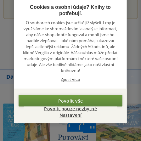
1
2
3
4
5
Cookies a osobní údaje? Knihy to
potřebují.
O souborech cookies jste určitě již slyšeli. I my je
využíváme ke shromažďování a analýze informací,
Zobrazit všechna hodnocení
aby náš e-shop dobře fungoval a mohli jsme ho
nadále zlepšovat. Také nám pomáhají ukazovat
lepší a cílenější reklamu. Žádných 50 odstínů, ale
Přidat hodnocení
klidně Vergilia v originále. Váš souhlas může předat
marketingovým platformám i některé vaše osobní
údaje. Ale vše bedlivě hlídáme. Jako naši vlastní
knihovnu!
Další knihy autora
Zjistit více
Povolit vše
Povolit pouze nezbytné
Nastavení