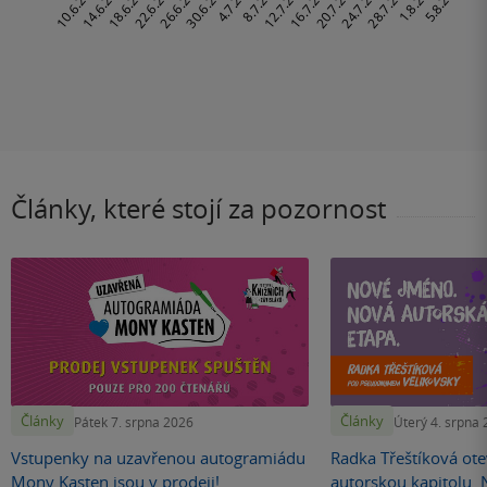
Články, které stojí za pozornost
Články
Články
Pátek 7. srpna 2026
Úterý 4. srpna
Vstupenky na uzavřenou autogramiádu
Radka Třeštíková otev
Mony Kasten jsou v prodeji!
autorskou kapitolu.