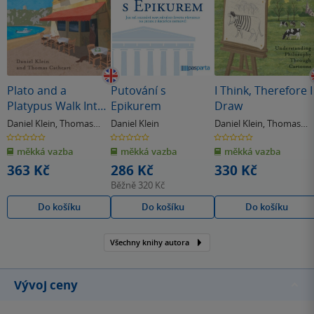
Plato and a
Putování s
I Think, Therefore I
Platypus Walk Into
Epikurem
Draw
a Bar
Daniel Klein
,
Thomas
Daniel Klein
Daniel Klein
,
Thomas
Cathcart
Cathcart
0.0
0.0
0.0
z
z
z
měkká vazba
měkká vazba
měkká vazba
5
5
5
hvězdiček
hvězdiček
hvězdiček
363 Kč
286 Kč
330 Kč
Běžně
320 Kč
Do košíku
Do košíku
Do košíku
Všechny knihy autora
Vývoj ceny