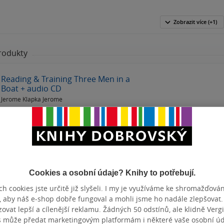
Zobrazit
více
(+1)
00:00
00:00
produkty
Reading & Training Three Men in a
Boat + audio CD
Jerome Klapka Jerome
měkká vazba
Cookies a osobní údaje? Knihy to potřebují.
h cookies jste určitě již slyšeli. I my je využíváme ke shromažďován
 visí kletba a Jane Airová může být poslední nadějí n
, aby náš e-shop dobře fungoval a mohli jsme ho nadále zlepšovat
rovaná Janou Eyrovou plná magie, tajemství a nebezp
vat lepší a cílenější reklamu. Žádných 50 odstínů, ale klidně Vergil
s může předat marketingovým platformám i některé vaše osobní úda