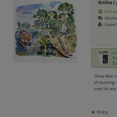
Kniha (
Dostupn
Doruče
Osobní
Př
K 
E-
Three Men in
of stunning,
treat for any
Knihy