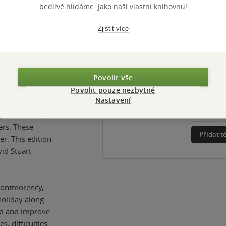
bedlivě hlídáme. Jako naši vlastní knihovnu!
Zjistit více
hy autora
Vývoj ceny
Povolit vše
 entertaining
KATEGORIE
Knihy
»
Ci
Povolit pouze nezbytné
Literature
Nastavení
TÉMATA
g, clothbound,
klasika
ers. These
Přidat 
er. This edition
vid Stuart
 Montmorency,
 holiday along
ld and improve
s, difficulties