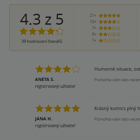
4.3
z
5
21×
5 hvězdiče
10×
4 hvězdičky
7×
3 hvězdičky
0×
2 hvězdičky
1×
39
hodnocení čtenářů
1 hvezdička
Humorné situace, ostr
ANETA S.
Pomohla vám tato rece
registrovaný uživatel
Krásný komics plný 
JANA H.
Pomohla vám tato rece
registrovaný uživatel