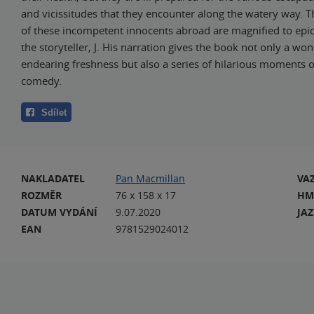
and vicissitudes that they encounter along the watery way. 
of these incompetent innocents abroad are magnified to epi
the storyteller, J. His narration gives the book not only a wo
endearing freshness but also a series of hilarious moments o
comedy.
Sdílet
NAKLADATEL
Pan Macmillan
VA
ROZMĚR
76 x 158 x 17
HM
DATUM VYDÁNÍ
9.07.2020
JA
EAN
9781529024012