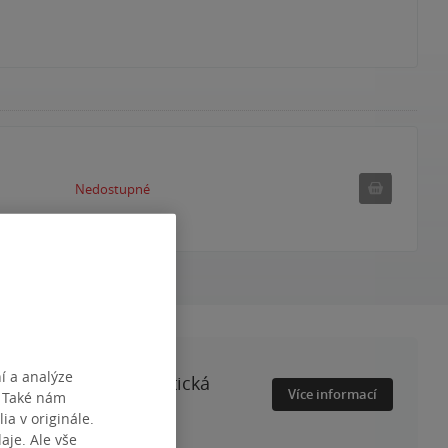
Nedostu
Nedostupné
í a analýze
a její prolomení. Gotická
Více informací
. Také nám
ečí.
ia v originále.
je. Ale vše