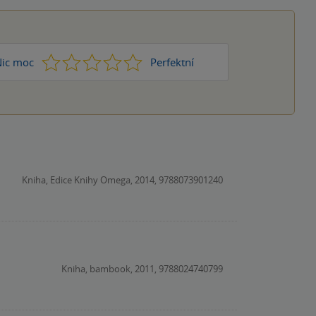
1
2
3
4
5
ic moc
Perfektní
Kniha, Edice Knihy Omega, 2014, 9788073901240
Kniha, bambook, 2011, 9788024740799