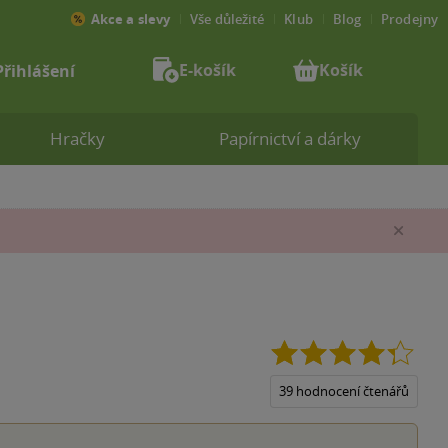
Akce a slevy
Vše důležité
Klub
Blog
Prodejny
E-košík
Košík
Přihlášení
Hračky
Papírnictví a dárky
Zav
4.3
z
5
39 hodnocení čtenářů
hvězd