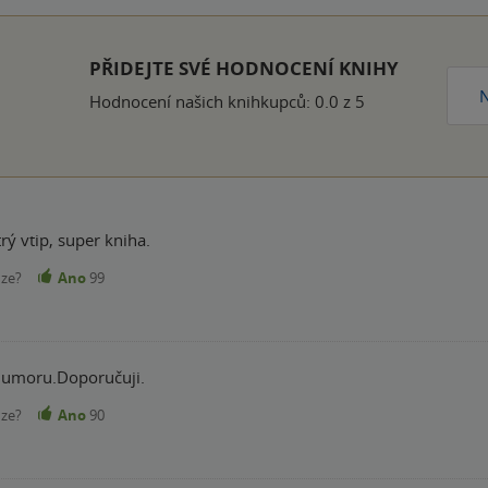
k
PŘIDEJTE SVÉ HODNOCENÍ KNIHY
N
Hodnocení našich knihkupců: 0.0 z 5
ý vtip, super kniha.
nze?
Ano
99
humoru.Doporučuji.
nze?
Ano
90