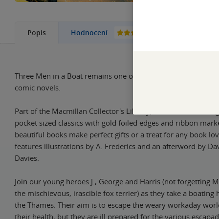
39
Popis
Hodnocení
Další kni
Three Men in a Boat remains one of the best-loved and most
comic novels.
Part of the Macmillan Collector's Library; a series of stunnin
pocket sized classics with gold foiled edges and ribbon mark
beautiful books make perfect gifts or a treat for any book lov
features illustrations by A. Frederics and an afterword by Da
Davies.
Join our young heroes J., George and Harris (not forgetting
the mischievous, irascible fox terrier) as they take a boating
the Thames. Their aim is to escape the weary workaday wor
their health, but they are ill prepared for the various escapade