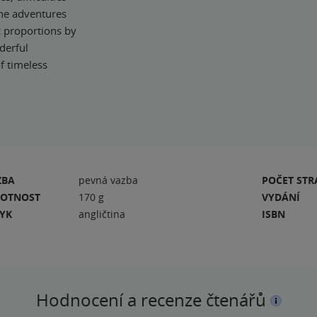
The adventures
c proportions by
nderful
f timeless
ZBA
pevná vazba
POČET ST
OTNOST
170 g
VYDÁNÍ
ZYK
angličtina
ISBN
Hodnocení a recenze čtenářů