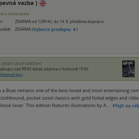
pevná vazba
)
é u dodavatele
ní
ZDARMA od 1299 Kč, do 14. 8. předáme dopravci
Vyberte prodejnu
 odběr
ZDARMA (
)
i zaslání zboží balíčkem
nákupu nad 99 Kč
dárek zdarma
v hodnotě 19 Kč
shopové listy
 a Boat remains one of the best-loved and most entertaining comic
 clothbound, pocket sized classics with gold foiled edges and ribb
 book lover. This edition features illustrations by A.…
Přejít na ce