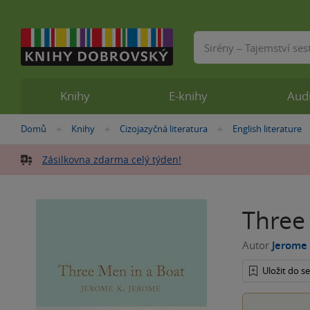
Vyhledávání
Knihy
E-knihy
Aud
Nacházíte
Domů
Knihy
Cizojazyčná literatura
English literature
»
»
»
se
zde:
Zásilkovna zdarma celý týden!
Three
Autor
Jerome
Uložit do 