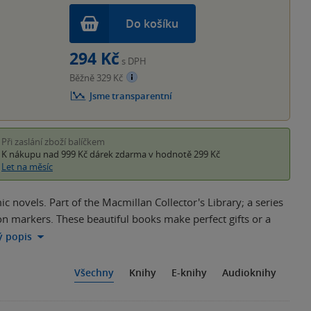
Do košíku
294 Kč
s DPH
Běžně 329 Kč
Jsme transparentní
Při zaslání zboží balíčkem
K nákupu nad 999 Kč
dárek zdarma
v hodnotě 299 Kč
Let na měsíc
 novels. Part of the Macmillan Collector's Library; a series
on markers. These beautiful books make perfect gifts or a
lý popis
Všechny
Knihy
E-knihy
Audioknihy