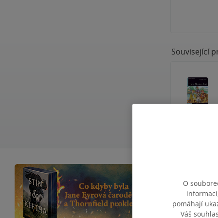
Související 
O souborec
Nad Thornfieldem
informací
romantasy inspi
pomáhají ukazo
Váš souhla