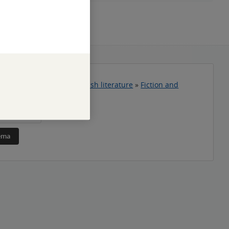
zojazyčná literatura
»
English literature
»
Fiction and
»
Classics
sebedůvěra
téma