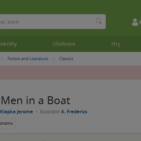
ioknihy
Učebnice
Hry
Fiction and Literature
Classics
»
»
 Men in a Boat
 Klapka Jerome
Ilustrátor
A. Frederics
seznamu