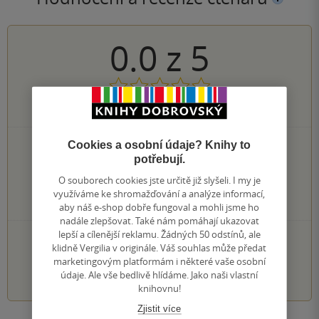
0.0
z
5
0
hodnocení čtenářů
Cookies a osobní údaje? Knihy to
0×
5 hvězdiček
potřebují.
0×
4 hvězdičky
0×
3 hvězdičky
O souborech cookies jste určitě již slyšeli. I my je
0×
2 hvězdičky
využíváme ke shromažďování a analýze informací,
0×
1 hvezdička
aby náš e-shop dobře fungoval a mohli jsme ho
nadále zlepšovat. Také nám pomáhají ukazovat
lepší a cílenější reklamu. Žádných 50 odstínů, ale
PŘIDEJTE SVÉ HODNOCENÍ KNIHY
klidně Vergilia v originále. Váš souhlas může předat
marketingovým platformám i některé vaše osobní
1
2
3
4
5
údaje. Ale vše bedlivě hlídáme. Jako naši vlastní
knihovnu!
Zjistit více