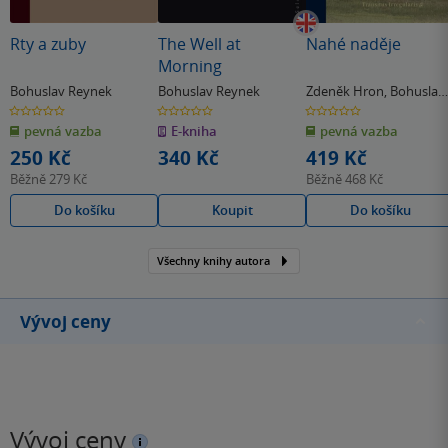
Rty a zuby
The Well at
Nahé naděje
Morning
Bohuslav Reynek
Bohuslav Reynek
Zdeněk Hron
,
Bohuslav
Reynek
0.0
0.0
0.0
z
z
z
pevná vazba
E-kniha
pevná vazba
5
5
5
hvězdiček
hvězdiček
hvězdiček
250 Kč
340 Kč
419 Kč
Běžně
279 Kč
Běžně
468 Kč
Do košíku
Koupit
Do košíku
Všechny knihy autora
Vývoj ceny
Vývoj ceny