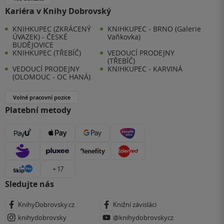
Kariéra v Knihy Dobrovský
KNIHKUPEC (ZKRÁCENÝ
KNIHKUPEC - BRNO (Galerie
ÚVAZEK) - ČESKÉ
Vaňkovka)
BUDĚJOVICE
KNIHKUPEC (TŘEBÍČ)
VEDOUCÍ PRODEJNY
(TŘEBÍČ)
VEDOUCÍ PRODEJNY
KNIHKUPEC - KARVINÁ
(OLOMOUC - OC HANÁ)
Volné pracovní pozice
Platební metody
+ 17
Sledujte nás
KnihyDobrovsky.cz
Knižní závisláci
knihydobrovsky
@knihydobrovskycz