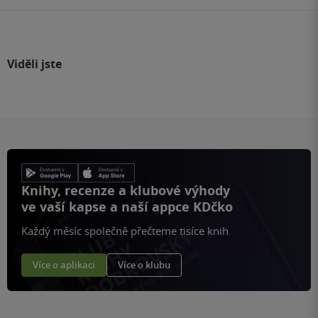
Viděli jste
Knihy, recenze a klubové výhody
ve vaší kapse a naší appce KDčko
Každý měsíc společně přečteme tisíce knih
Více o aplikaci
Více o klubu