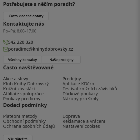
Potřebujete s něčím poradit?
Často kladené dotazy
Kontaktujte nás
Po–Pá:
8:00–17:00
542 220 320
poradime@knihydobrovsky.cz
Všechny kontakty
Naše prodejny
Často navštěvované
Akce a slevy
Prodejny
Klub Knihy Dobrovský
Aplikace KDčko
Knižní závisláci
Festival knižních závisláků
Affiliate spolupráce
Dárkové poukazy
Poukazy pro firmy
Nákupy pro školy
Dodací podmínky
Platební metody
Doprava
Obchodní podmínky
Reklamace a vrácení
Ochrana osobních údajů
Nastavení cookies
Vše důležité