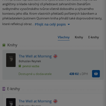
angličtiny si klade náročný cíl představit zahraničním čtenářům
svébytného vysočinského tvůrce včetně dobového a výtvarného
kontextu jeho díla. Krom vlastních překladů pořízených básníkem a
překladatelem Justinem Quinnem kniha přináší také doprovodné texty,
které reflektují obraz…
Přejít na celý popis
Všechny
Knihy
E-knihy
Knihy
The Well at Morning
Bohuslav Reynek
pevná vazba
Do k
Dostupné u dodavatele
439 Kč
s DPH
E-knihy
The Well at Morning
Bohuslav Reynek