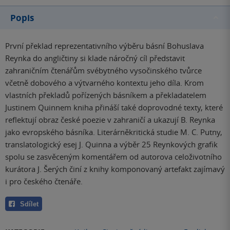
Popis
První překlad reprezentativního výběru básní Bohuslava
Reynka do angličtiny si klade náročný cíl představit
zahraničním čtenářům svébytného vysočinského tvůrce
včetně dobového a výtvarného kontextu jeho díla. Krom
vlastních překladů pořízených básníkem a překladatelem
Justinem Quinnem kniha přináší také doprovodné texty, které
reflektují obraz české poezie v zahraničí a ukazují B. Reynka
jako evropského básníka. Literárněkritická studie M. C. Putny,
translatologický esej J. Quinna a výběr 25 Reynkových grafik
spolu se zasvěceným komentářem od autorova celoživotního
kurátora J. Šerých činí z knihy komponovaný artefakt zajímavý
i pro českého čtenáře.
Sdílet