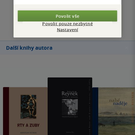
Zobrazit všechna hodnocení
Povolit vše
Přidat hodnocení
Povolit pouze nezbytné
Nastavení
Další knihy autora