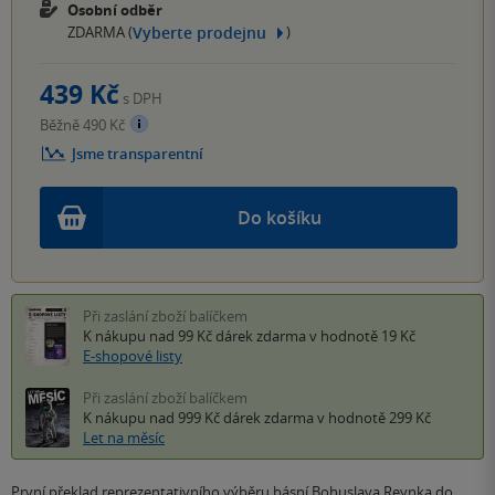
Osobní odběr
Vyberte prodejnu
ZDARMA (
)
439 Kč
s DPH
Běžně 490 Kč
Jsme transparentní
Do košíku
Při zaslání zboží balíčkem
K nákupu nad 99 Kč
dárek zdarma
v hodnotě 19 Kč
E-shopové listy
Při zaslání zboží balíčkem
K nákupu nad 999 Kč
dárek zdarma
v hodnotě 299 Kč
Let na měsíc
První překlad reprezentativního výběru básní Bohuslava Reynka do