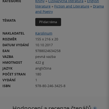
KATEGORIE
Knihy
»
Cizojazyčná literatura
»
English
literature
»
Fiction and Literature
»
Drama
and Poetry
TÉMATA
Přidat téma
NAKLADATEL
Karolinum
ROZMĚR
155 x 216 x 20
DATUM VYDÁNÍ
10.10.2017
EAN
9788024634258
VAZBA
pevná vazba
HMOTNOST
422 g
JAZYK
angličtina
POČET STRAN
180
VYDÁNÍ
1
ISBN
978-80-246-3425-8
Hodnocení a recenze čtenářů