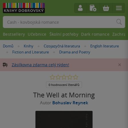
Vyhledávání
Bestsellery
Učebnice
Školní potřeby
Dark romance
Zachra
Nacházíte
Domů
Knihy
Cizojazyčná literatura
English literature
»
»
»
se
Fiction and Literature
Drama and Poetry
»
»
zde:
Zásilkovna zdarma celý týden!
Za
0.0
z
5
0 hodnocení čtenářů
hvězdiček
The Well at Morning
Autor
Bohuslav Reynek