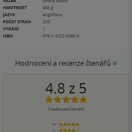
VAZBA
pevná vazba
HMOTNOST
456 g
JAZYK
angličtina
POČET STRAN
256
VYDÁNÍ
1
ISBN
978-1-4722-9385-5
Hodnocení a recenze čtenářů
4.8
z
5
5
hodnocení čtenářů
4×
5 hvězdiček
1×
4 hvězdičky