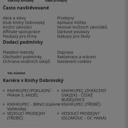
Všechny kontakty
Naše prodejny
Často navštěvované
Akce a slevy
Prodejny
Klub Knihy Dobrovský
Aplikace KDčko
Knižní závisláci
Festival knižních závisláků
Affiliate spolupráce
Dárkové poukazy
Poukazy pro firmy
Nákupy pro školy
Dodací podmínky
Platební metody
Doprava
Obchodní podmínky
Reklamace a vrácení
Ochrana osobních údajů
Nastavení cookies
Vše důležité
Kariéra v Knihy Dobrovský
KNIHKUPEC/POKLADNÍ -
KNIHKUPEC (ZKRÁCENÝ
PRAHA 5, ANDĚL
ÚVAZEK) - ČESKÉ
BUDĚJOVICE
KNIHKUPEC - BRNO (Galerie
KNIHKUPEC (TŘEBÍČ)
Vaňkovka)
VEDOUCÍ PRODEJNY
VEDOUCÍ PRODEJNY
(TŘEBÍČ)
(OLOMOUC - OC HANÁ)