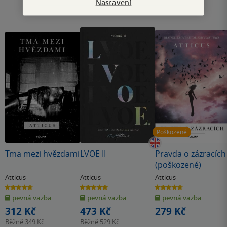
Nastavení
Poškozené
Tma mezi hvězdami
LVOE II
Pravda o zázracích
(poškozené)
Atticus
Atticus
Atticus
4.7
5.0
4.7
z
z
z
pevná vazba
pevná vazba
pevná vazba
5
5
5
hvězdiček
hvězdiček
hvězdiček
312 Kč
473 Kč
279 Kč
Běžně
349 Kč
Běžně
529 Kč