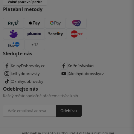
Volné pracovní pozice
Platební metody
+ 17
Sledujte nás
KnihyDobrovsky.cz
Knižní závisláci
knihydobrovsky
@knihydobrovskycz
@knihydobrovsky
Odebírejte nás
Každý měsíc společně přečteme tisíce knih
Odebírat
Tento web je chráněn službou reCAPTCHA a platí pro něj