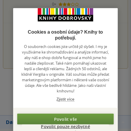
0×
3 hvězdičky
0×
2 hvězdičky
0×
1 hvezdička
PŘIDEJTE SVÉ HODNOCENÍ KNIHY
Cookies a osobní údaje? Knihy to
potřebují.
Hodnocení našich knihkupců: 0.0 z 5
O souborech cookies jste určitě již slyšeli. I my je
využíváme ke shromažďování a analýze informací,
1
2
3
4
5
aby náš e-shop dobře fungoval a mohli jsme ho
nadále zlepšovat. Také nám pomáhají ukazovat
lepší a cílenější reklamu. Žádných 50 odstínů, ale
klidně Vergilia v originále. Váš souhlas může předat
marketingovým platformám i některé vaše osobní
Zobrazit všechna hodnocení
údaje. Ale vše bedlivě hlídáme. Jako naši vlastní
knihovnu!
Přidat hodnocení
Zjistit více
Povolit vše
Další knihy autora
Povolit pouze nezbytné