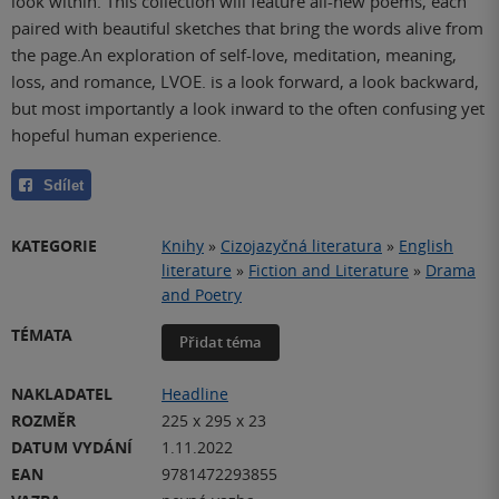
look within. This collection will feature all-new poems, each
paired with beautiful sketches that bring the words alive from
the page.An exploration of self-love, meditation, meaning,
loss, and romance, LVOE. is a look forward, a look backward,
but most importantly a look inward to the often confusing yet
hopeful human experience.
Sdílet
KATEGORIE
Knihy
»
Cizojazyčná literatura
»
English
literature
»
Fiction and Literature
»
Drama
and Poetry
TÉMATA
Přidat téma
NAKLADATEL
Headline
ROZMĚR
225 x 295 x 23
DATUM VYDÁNÍ
1.11.2022
EAN
9781472293855