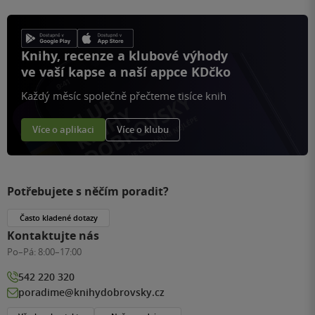
Knihy, recenze a klubové výhody
ve vaší kapse a naší appce KDčko
Každý měsíc společně přečteme tisíce knih
Více o aplikaci
Více o klubu
Potřebujete s něčím poradit?
Často kladené dotazy
Kontaktujte nás
Po–Pá:
8:00–17:00
542 220 320
poradime@knihydobrovsky.cz