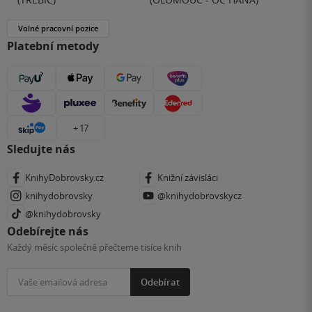
Volné pracovní pozice
Platební metody
+ 17
Sledujte nás
KnihyDobrovsky.cz
Knižní závisláci
knihydobrovsky
@knihydobrovskycz
@knihydobrovsky
Odebírejte nás
Každý měsíc společně přečteme tisíce knih
Odebírat