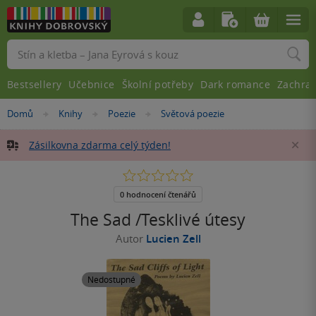
Vyhledávání
Bestsellery
Učebnice
Školní potřeby
Dark romance
Zachra
Nacházíte
Domů
Knihy
Poezie
Světová poezie
»
»
»
se
zde:
Zásilkovna zdarma celý týden!
Za
0.0
z
5
0 hodnocení čtenářů
hvězdiček
The Sad /Tesklivé útesy
Autor
Lucien Zell
Nedostupné