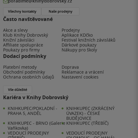
poradime@knihydobrovsky.cz
Všechny kontakty
Naše prodejny
Často navštěvované
Akce a slevy
Prodejny
Klub Knihy Dobrovský
Aplikace KDčko
Knižní závisláci
Festival knižních závisláků
Affiliate spolupráce
Dárkové poukazy
Poukazy pro firmy
Nákupy pro školy
Dodací podmínky
Platební metody
Doprava
Obchodní podmínky
Reklamace a vrácení
Ochrana osobních údajů
Nastavení cookies
Vše důležité
Kariéra v Knihy Dobrovský
KNIHKUPEC/POKLADNÍ -
KNIHKUPEC (ZKRÁCENÝ
PRAHA 5, ANDĚL
ÚVAZEK) - ČESKÉ
BUDĚJOVICE
KNIHKUPEC - BRNO (Galerie
KNIHKUPEC (TŘEBÍČ)
Vaňkovka)
VEDOUCÍ PRODEJNY
VEDOUCÍ PRODEJNY
(TŘEBÍČ)
(OLOMOUC - OC HANÁ)