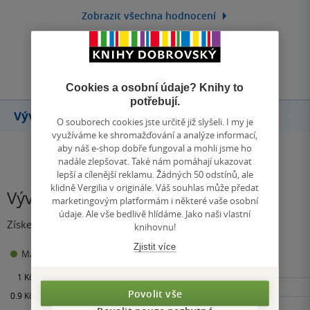
Zobrazit všechna hodnocení
Přidat hodnocení
Cookies a osobní údaje? Knihy to
potřebují.
Vývoj ceny
O souborech cookies jste určitě již slyšeli. I my je
využíváme ke shromažďování a analýze informací,
aby náš e-shop dobře fungoval a mohli jsme ho
nadále zlepšovat. Také nám pomáhají ukazovat
lepší a cílenější reklamu. Žádných 50 odstínů, ale
klidně Vergilia v originále. Váš souhlas může předat
Vývoj ceny
marketingovým platformám i některé vaše osobní
údaje. Ale vše bedlivě hlídáme. Jako naši vlastní
Získejte přehled o vývoji ceny za posledních 60 dní.
knihovnu!
Zjistit více
0 Kč
Maloobchodní cena
Minimální prodejní cena:
Povolit vše