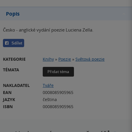
Popis
Česko - anglické vydání poezie Luciena Zella.
Sdílet
KATEGORIE
Knihy
»
Poezie
»
Světová poezie
TÉMATA
Přidat téma
NAKLADATEL
Tváře
EAN
0008085905965
JAZYK
čeština
ISBN
0008085905965