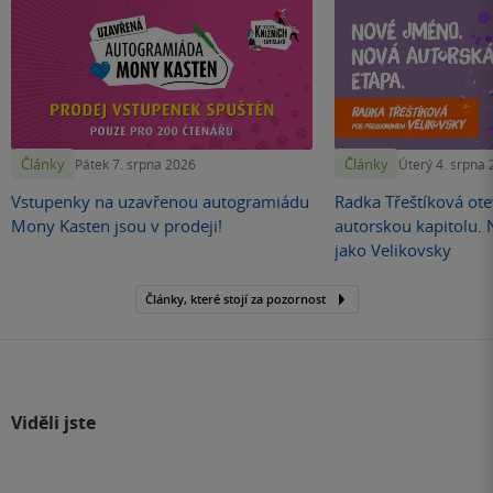
Články
Články
Pátek 7. srpna 2026
Úterý 4. srpna
Vstupenky na uzavřenou autogramiádu
Radka Třeštíková otev
Mony Kasten jsou v prodeji!
autorskou kapitolu.
jako Velikovsky
Články, které stojí za pozornost
Viděli jste