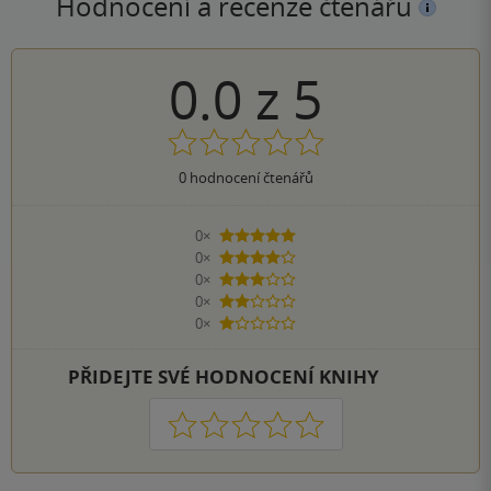
Hodnocení a recenze čtenářů
0.0
z
5
0
hodnocení čtenářů
0×
5 hvězdiček
0×
4 hvězdičky
0×
3 hvězdičky
0×
2 hvězdičky
0×
1 hvezdička
PŘIDEJTE SVÉ HODNOCENÍ KNIHY
1
2
3
4
5