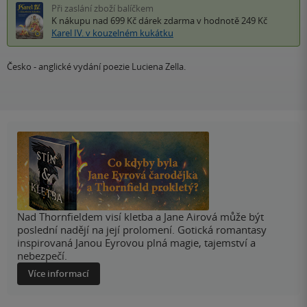
Při zaslání zboží balíčkem
K nákupu nad 699 Kč
dárek zdarma
v hodnotě 249 Kč
Karel IV. v kouzelném kukátku
Česko - anglické vydání poezie Luciena Zella.
Nad Thornfieldem visí kletba a Jane Airová může být
poslední nadějí na její prolomení. Gotická romantasy
inspirovaná Janou Eyrovou plná magie, tajemství a
nebezpečí.
Více informací