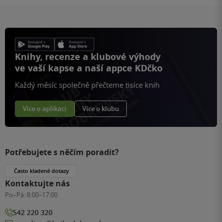
Knihy, recenze a klubové výhody
ve vaší kapse a naší appce KDčko
Každý měsíc společně přečteme tisíce knih
Více o aplikaci
Více o klubu
Potřebujete s něčím poradit?
Často kladené dotazy
Kontaktujte nás
Po–Pá:
8:00–17:00
542 220 320