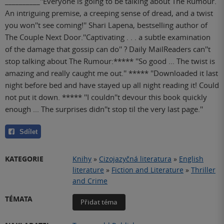
__________''Everyone is going to be talking about The Rumour.
An intriguing premise, a creeping sense of dread, and a twist
you won''t see coming!'' Shari Lapena, bestselling author of
The Couple Next Door.''Captivating . . . a subtle examination
of the damage that gossip can do'' ? Daily MailReaders can''t
stop talking about The Rumour:***** ''So good ... The twist is
amazing and really caught me out.'' ***** ''Downloaded it last
night before bed and have stayed up all night reading it! Could
not put it down. ***** ''I couldn''t devour this book quickly
enough ... The surprises didn''t stop til the very last page.''
Sdílet
KATEGORIE
Knihy
»
Cizojazyčná literatura
»
English
literature
»
Fiction and Literature
»
Thriller
and Crime
TÉMATA
Přidat téma