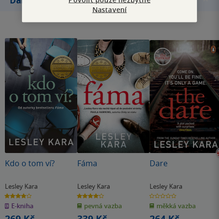
Další knihy autora
Nastavení
Kdo o tom ví?
Fáma
Dare
Lesley Kara
Lesley Kara
Lesley Kara
3.9
4.2
0.0
z
z
z
E-kniha
pevná vazba
měkká vazba
5
5
5
hvězdiček
hvězdiček
hvězdiček
269 Kč
339 Kč
264 Kč