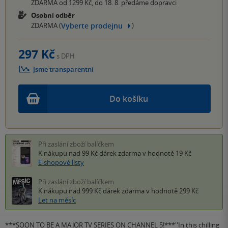
ZDARMA od 1299 Kč, do 18. 8. předáme dopravci
Osobní odběr
Vyberte prodejnu
ZDARMA (
)
297 Kč
s DPH
Jsme transparentní
Do košíku
Při zaslání zboží balíčkem
K nákupu nad 99 Kč
dárek zdarma
v hodnotě 19 Kč
E-shopové listy
Při zaslání zboží balíčkem
K nákupu nad 999 Kč
dárek zdarma
v hodnotě 299 Kč
Let na měsíc
***SOON TO BE A MAJOR TV SERIES ON CHANNEL 5!***''In this chilling