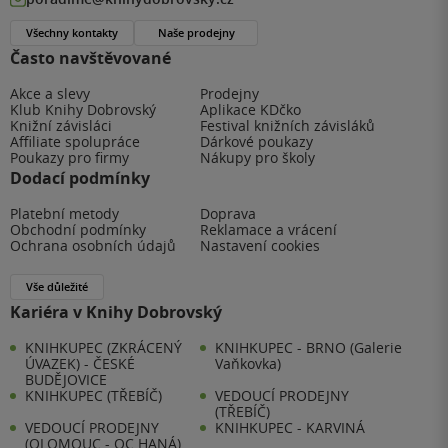
Všechny kontakty
Naše prodejny
Často navštěvované
Akce a slevy
Prodejny
Klub Knihy Dobrovský
Aplikace KDčko
Knižní závisláci
Festival knižních závisláků
Affiliate spolupráce
Dárkové poukazy
Poukazy pro firmy
Nákupy pro školy
Dodací podmínky
Platební metody
Doprava
Obchodní podmínky
Reklamace a vrácení
Ochrana osobních údajů
Nastavení cookies
Vše důležité
Kariéra v Knihy Dobrovský
KNIHKUPEC (ZKRÁCENÝ
KNIHKUPEC - BRNO (Galerie
ÚVAZEK) - ČESKÉ
Vaňkovka)
BUDĚJOVICE
KNIHKUPEC (TŘEBÍČ)
VEDOUCÍ PRODEJNY
(TŘEBÍČ)
VEDOUCÍ PRODEJNY
KNIHKUPEC - KARVINÁ
(OLOMOUC - OC HANÁ)