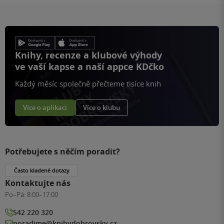
Knihy, recenze a klubové výhody
ve vaší kapse a naší appce KDčko
Každý měsíc společně přečteme tisíce knih
Více o aplikaci
Více o klubu
Potřebujete s něčím poradit?
Často kladené dotazy
Kontaktujte nás
Po–Pá:
8:00–17:00
542 220 320
poradime@knihydobrovsky.cz