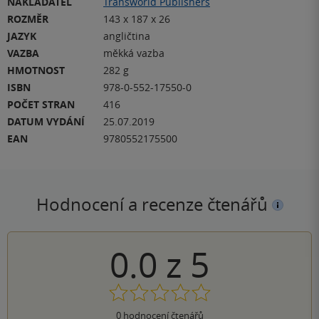
NAKLADATEL
Transworld Publishers
ROZMĚR
143 x 187 x 26
JAZYK
angličtina
VAZBA
měkká vazba
HMOTNOST
282 g
ISBN
978-0-552-17550-0
POČET STRAN
416
DATUM VYDÁNÍ
25.07.2019
EAN
9780552175500
Hodnocení a recenze čtenářů
0.0
z
5
0
hodnocení čtenářů