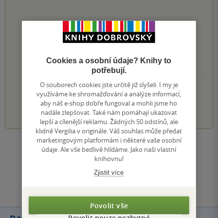
0×
5 hvězdiček
0×
4 hvězdičky
0×
3 hvězdičky
0×
2 hvězdičky
Cookies a osobní údaje? Knihy to
0×
1 hvezdička
potřebují.
O souborech cookies jste určitě již slyšeli. I my je
PŘIDEJTE SVÉ HODNOCENÍ KNIHY
využíváme ke shromažďování a analýze informací,
aby náš e-shop dobře fungoval a mohli jsme ho
1
2
3
4
5
nadále zlepšovat. Také nám pomáhají ukazovat
lepší a cílenější reklamu. Žádných 50 odstínů, ale
klidně Vergilia v originále. Váš souhlas může předat
marketingovým platformám i některé vaše osobní
Zobrazit všechna hodnocení
údaje. Ale vše bedlivě hlídáme. Jako naši vlastní
knihovnu!
Zjistit více
Přidat hodnocení
Povolit vše
Povolit pouze nezbytné