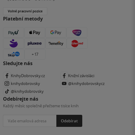
Volné pracovní pozice
Platební metody
+ 17
Sledujte nás
KnihyDobrovsky.cz
Knižní závisláci
knihydobrovsky
@knihydobrovskycz
@knihydobrovsky
Odebírejte nás
Každý měsíc společně přečteme tisíce knih
Odebírat