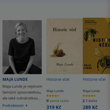
MAJA LUNDE
Historie včel
Historie včel
Maja Lunde je nejenom
Maja Lunde
Maja Lunde
famózní spisovatelkou,
4.4
4.4
ale také scénáristkou.
z
z
pevná vazba
E-kniha
5
5
hvězdiček
hvězdiček
Pravidelně tvoří scénáře
Podrobnosti
319 Kč
289 Kč
pro norskou televizi, píše