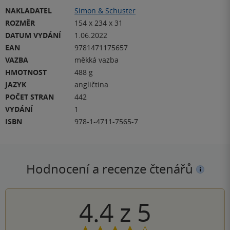
NAKLADATEL
Simon & Schuster
ROZMĚR
154 x 234 x 31
DATUM VYDÁNÍ
1.06.2022
EAN
9781471175657
VAZBA
měkká vazba
HMOTNOST
488 g
JAZYK
angličtina
POČET STRAN
442
VYDÁNÍ
1
ISBN
978-1-4711-7565-7
Hodnocení a recenze čtenářů
4.4
z
5