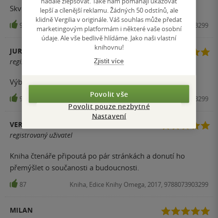
nadále zlepšovat. Také nám pomáhají ukazovat
Skvělá.ale skličující!
lepší a cílenější reklamu. Žádných 50 odstínů, ale
klidně Vergilia v originále. Váš souhlas může předat
95
Kniha, Edice Knihy Omega, 2017, 9788073903299
marketingovým platformám i některé vaše osobní
údaje. Ale vše bedlivě hlídáme. Jako naši vlastní
knihovnu!
JURAJ GRÍGEL
Zjistit více
registrovaný uživatel
Výborná knížka
Povolit vše
91
Kniha, Edice Knihy Omega, 2017, 9788073903299
Povolit pouze nezbytné
Nastavení
VERONIKA VILDOVÁ
registrovaný uživatel
Kniha čtenáře připoutá po pár stránkách a donutí ho
přemýšlet o součanosti a budoucnosti.
87
Kniha, Edice Knihy Omega, 2017, 9788073903299
MILAN