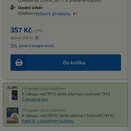
ZDARMA od 1299 Kč, do 17. 8. předáme dopravci
Osobní odběr
Vyberte prodejnu
ZDARMA (
)
357 Kč
s DPH
Běžně 399 Kč
Jsme transparentní
Do košíku
Při zaslání zboží balíčkem
K nákupu nad 99 Kč
dárek zdarma
v hodnotě 19 Kč
E-shopové listy
Při zaslání zboží balíčkem
K nákupu nad 699 Kč
dárek zdarma
v hodnotě 249 Kč
Karel IV. v kouzelném kukátku