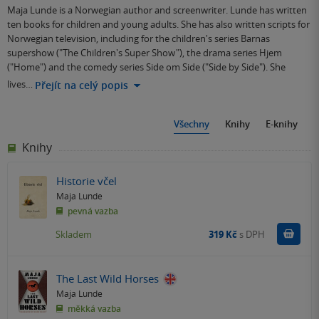
Maja Lunde is a Norwegian author and screenwriter. Lunde has written
ten books for children and young adults. She has also written scripts for
Norwegian television, including for the children's series Barnas
supershow ("The Children's Super Show"), the drama series Hjem
("Home") and the comedy series Side om Side ("Side by Side"). She
lives…
Přejít na celý popis
Všechny
Knihy
E-knihy
Knihy
Historie včel
Maja Lunde
pevná vazba
Do k
Skladem
319 Kč
s DPH
The Last Wild Horses
Maja Lunde
měkká vazba