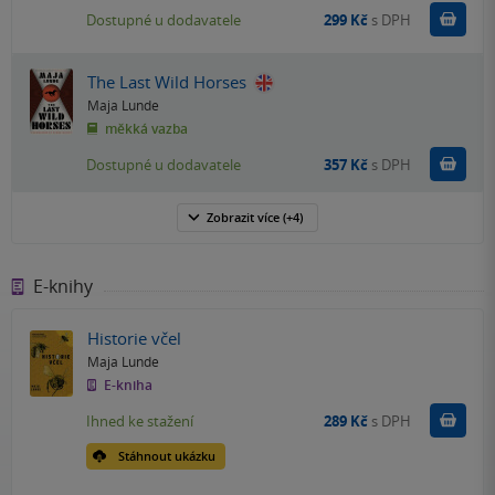
Do k
Dostupné u dodavatele
299 Kč
s DPH
The Last Wild Horses
Maja Lunde
měkká vazba
Do k
Dostupné u dodavatele
357 Kč
s DPH
Zobrazit
více
(+4)
E-knihy
Historie včel
Maja Lunde
E-kniha
Koupit
Ihned ke stažení
289 Kč
s DPH
Stáhnout ukázku