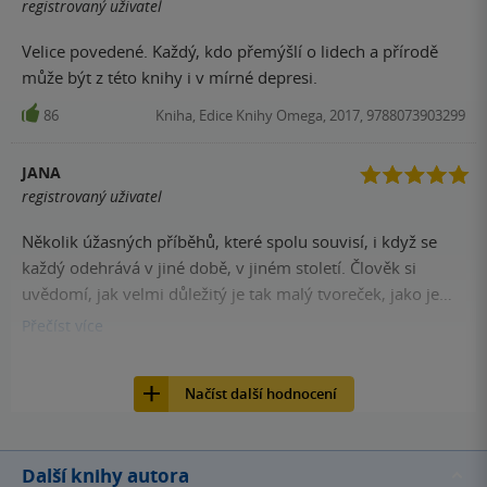
registrovaný uživatel
Velice povedené. Každý, kdo přemýšlí o lidech a přírodě
může být z této knihy i v mírné depresi.
86
Kniha, Edice Knihy Omega, 2017, 9788073903299
JANA
registrovaný uživatel
Několik úžasných příběhů, které spolu souvisí, i když se
každý odehrává v jiné době, v jiném století. Člověk si
uvědomí, jak velmi důležitý je tak malý tvoreček, jako je
včela. Zahynou-li včely, zahyne všechno...
Přečíst
více
84
Kniha, Edice Knihy Omega, 2017, 9788073903299
Načíst další hodnocení
Další knihy autora