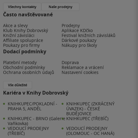
Všechny kontakty
Naše prodejny
Často navštěvované
Akce a slevy
Prodejny
Klub Knihy Dobrovský
Aplikace KDčko
Knižní závisláci
Festival knižních závisláků
Affiliate spolupráce
Dárkové poukazy
Poukazy pro firmy
Nákupy pro školy
Dodací podmínky
Platební metody
Doprava
Obchodní podmínky
Reklamace a vrácení
Ochrana osobních údajů
Nastavení cookies
Vše důležité
Kariéra v Knihy Dobrovský
KNIHKUPEC/POKLADNÍ -
KNIHKUPEC (ZKRÁCENÝ
PRAHA 5, ANDĚL
ÚVAZEK) - ČESKÉ
BUDĚJOVICE
KNIHKUPEC - BRNO (Galerie
KNIHKUPEC (TŘEBÍČ)
Vaňkovka)
VEDOUCÍ PRODEJNY
VEDOUCÍ PRODEJNY
(TŘEBÍČ)
(OLOMOUC - OC HANÁ)