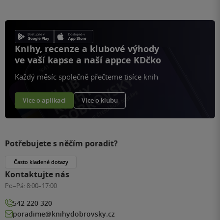
Knihy, recenze a klubové výhody
ve vaší kapse a naší appce KDčko
Každý měsíc společně přečteme tisíce knih
Více o aplikaci
Více o klubu
Potřebujete s něčím poradit?
Často kladené dotazy
Kontaktujte nás
Po–Pá:
8:00–17:00
542 220 320
poradime@knihydobrovsky.cz