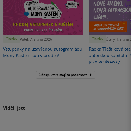
Články
Články
Pátek 7. srpna 2026
Úterý 4. srpna
Vstupenky na uzavřenou autogramiádu
Radka Třeštíková otev
Mony Kasten jsou v prodeji!
autorskou kapitolu.
jako Velikovsky
Články, které stojí za pozornost
Viděli jste