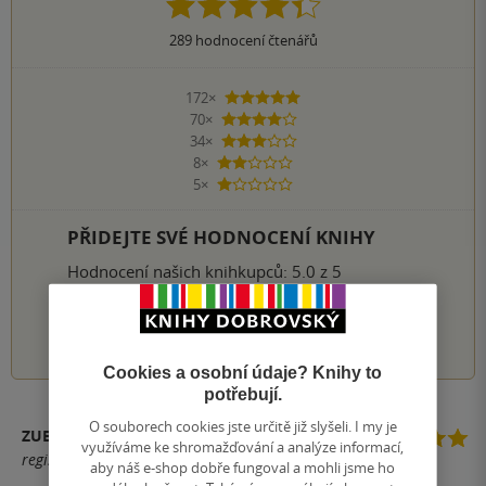
289
hodnocení čtenářů
172×
5 hvězdiček
70×
4 hvězdičky
34×
3 hvězdičky
8×
2 hvězdičky
5×
1 hvezdička
PŘIDEJTE SVÉ HODNOCENÍ KNIHY
Hodnocení našich knihkupců: 5.0 z 5
1
2
3
4
5
Cookies a osobní údaje? Knihy to
potřebují.
O souborech cookies jste určitě již slyšeli. I my je
ZUBKOVÁ
využíváme ke shromažďování a analýze informací,
registrovaný uživatel
aby náš e-shop dobře fungoval a mohli jsme ho