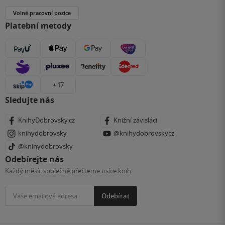
Volné pracovní pozice
Platební metody
+ 17
Sledujte nás
KnihyDobrovsky.cz
Knižní závisláci
knihydobrovsky
@knihydobrovskycz
@knihydobrovsky
Odebírejte nás
Každý měsíc společně přečteme tisíce knih
Odebírat