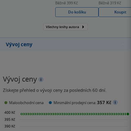
Běžně
399 Kč
Běžně
319 Kč
knížky pro děti, ale i pro
Do košíku
Koupit
dospělé. U nás se do
povědomí zapsala
Všechny knihy autora
především díky
fenomenálnímu románu
Historie včel.
Vývoj ceny
Vývoj ceny
Získejte přehled o vývoji ceny za posledních 60 dní.
357 Kč
Maloobchodní cena
Minimální prodejní cena: