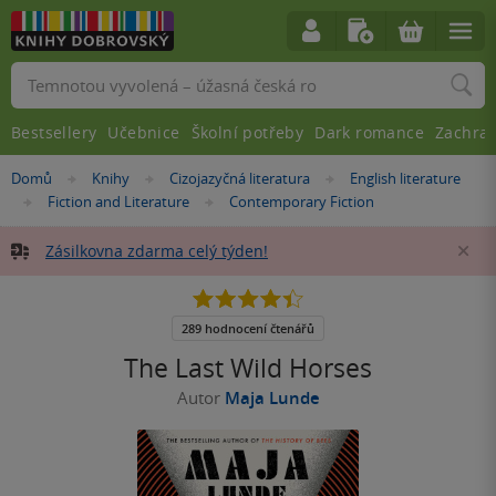
Vyhledávání
Bestsellery
Učebnice
Školní potřeby
Dark romance
Zachra
Nacházíte
Domů
Knihy
Cizojazyčná literatura
English literature
»
»
»
se
Fiction and Literature
Contemporary Fiction
»
»
zde:
Zásilkovna zdarma celý týden!
Za
4.4
z
5
289 hodnocení čtenářů
hvězdiček
The Last Wild Horses
Autor
Maja Lunde