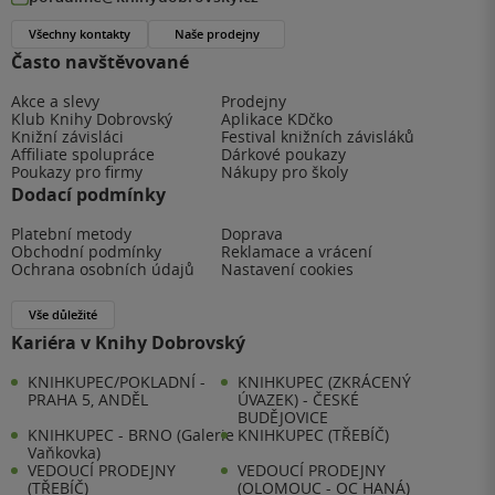
Všechny kontakty
Naše prodejny
Často navštěvované
Akce a slevy
Prodejny
Klub Knihy Dobrovský
Aplikace KDčko
Knižní závisláci
Festival knižních závisláků
Affiliate spolupráce
Dárkové poukazy
Poukazy pro firmy
Nákupy pro školy
Dodací podmínky
Platební metody
Doprava
Obchodní podmínky
Reklamace a vrácení
Ochrana osobních údajů
Nastavení cookies
Vše důležité
Kariéra v Knihy Dobrovský
KNIHKUPEC/POKLADNÍ -
KNIHKUPEC (ZKRÁCENÝ
PRAHA 5, ANDĚL
ÚVAZEK) - ČESKÉ
BUDĚJOVICE
KNIHKUPEC - BRNO (Galerie
KNIHKUPEC (TŘEBÍČ)
Vaňkovka)
VEDOUCÍ PRODEJNY
VEDOUCÍ PRODEJNY
(TŘEBÍČ)
(OLOMOUC - OC HANÁ)