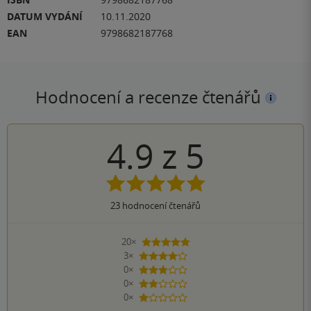
DATUM VYDÁNÍ
10.11.2020
EAN
9798682187768
Hodnocení a recenze čtenářů
4.9
z
5
23
hodnocení čtenářů
20×
5 hvězdiček
3×
4 hvězdičky
0×
3 hvězdičky
0×
2 hvězdičky
0×
1 hvezdička