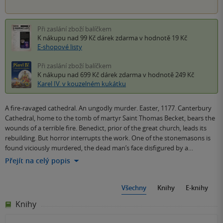
Při zaslání zboží balíčkem
K nákupu nad 99 Kč
dárek zdarma
v hodnotě 19 Kč
E-shopové listy
Při zaslání zboží balíčkem
K nákupu nad 699 Kč
dárek zdarma
v hodnotě 249 Kč
Karel IV. v kouzelném kukátku
A fire-ravaged cathedral. An ungodly murder. Easter, 1177. Canterbury
Cathedral, home to the tomb of martyr Saint Thomas Becket, bears the
wounds of a terrible fire. Benedict, prior of the great church, leads its
rebuilding. But horror interrupts the work. One of the stonemasons is
found viciously murdered, the dead man’s face disfigured by a…
Přejít na celý popis
Všechny
Knihy
E-knihy
Knihy