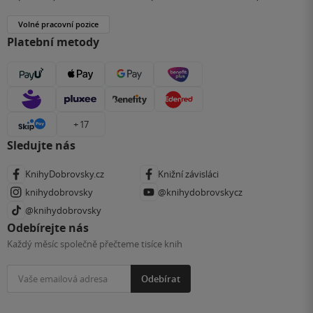
Volné pracovní pozice
Platební metody
+ 17
Sledujte nás
KnihyDobrovsky.cz
Knižní závisláci
knihydobrovsky
@knihydobrovskycz
@knihydobrovsky
Odebírejte nás
Každý měsíc společně přečteme tisíce knih
Odebírat