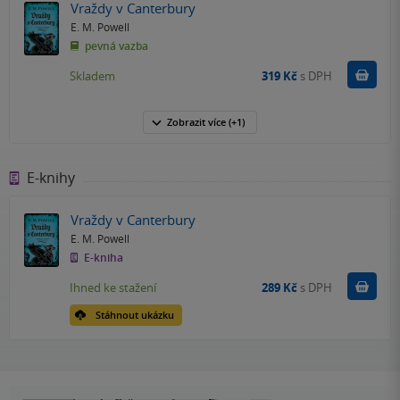
Vraždy v Canterbury
E. M. Powell
pevná vazba
Do k
Skladem
319 Kč
s DPH
Zobrazit
více
(+1)
E-knihy
Vraždy v Canterbury
E. M. Powell
E-kniha
Koupit
Ihned ke stažení
289 Kč
s DPH
Stáhnout ukázku