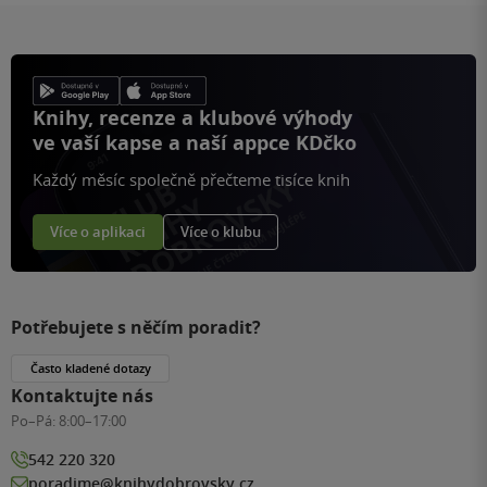
Knihy, recenze a klubové výhody
ve vaší kapse a naší appce KDčko
Každý měsíc společně přečteme tisíce knih
Více o aplikaci
Více o klubu
Potřebujete s něčím poradit?
Často kladené dotazy
Kontaktujte nás
Po–Pá:
8:00–17:00
542 220 320
poradime@knihydobrovsky.cz