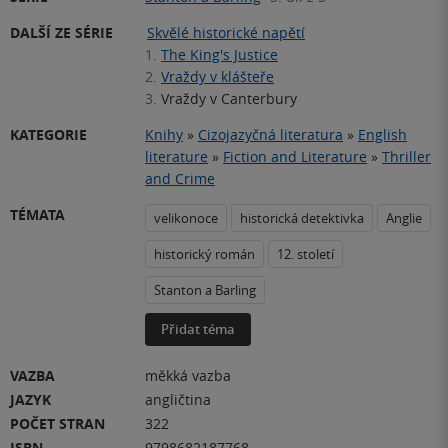
DALŠÍ ZE SÉRIE
Skvělé historické napětí
1.
The King's Justice
2.
Vraždy v klášteře
3.
Vraždy v Canterbury
KATEGORIE
Knihy
»
Cizojazyčná literatura
»
English
literature
»
Fiction and Literature
»
Thriller
and Crime
TÉMATA
velikonoce
historická detektivka
Anglie
historický román
12. století
Stanton a Barling
Přidat téma
VAZBA
měkká vazba
JAZYK
angličtina
POČET STRAN
322
ISBN
9798682187768