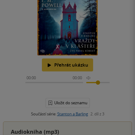
Přehrát ukázku
00:00
00:00
Uložit do seznamu
Součástí série:
Stanton a Barling
2. díl z 3
Audiokniha (mp3)