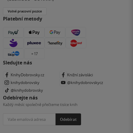
Volné pracovní pozice
Platební metody
+ 17
Sledujte nás
KnihyDobrovsky.cz
Knižní závisláci
knihydobrovsky
@knihydobrovskycz
@knihydobrovsky
Odebírejte nás
Každý měsíc společně přečteme tisíce knih
Odebírat