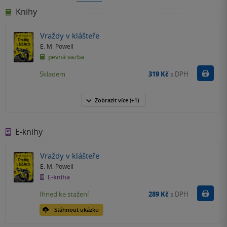
Knihy
Vraždy v klášteře
E. M. Powell
pevná vazba
Do k
Skladem
319 Kč
s DPH
Zobrazit
více
(+1)
E-knihy
Vraždy v klášteře
E. M. Powell
E-kniha
Koupit
Ihned ke stažení
289 Kč
s DPH
Stáhnout ukázku