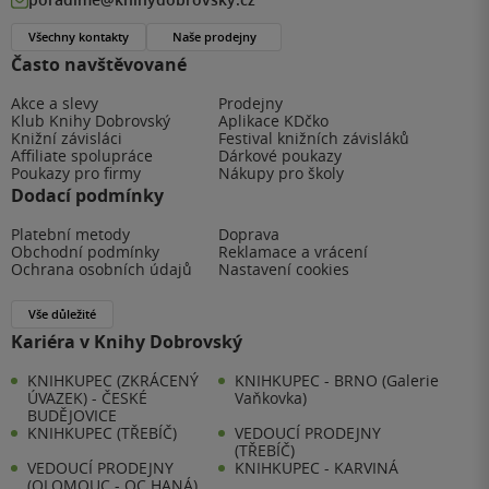
Všechny kontakty
Naše prodejny
Často navštěvované
Akce a slevy
Prodejny
Klub Knihy Dobrovský
Aplikace KDčko
Knižní závisláci
Festival knižních závisláků
Affiliate spolupráce
Dárkové poukazy
Poukazy pro firmy
Nákupy pro školy
Dodací podmínky
Platební metody
Doprava
Obchodní podmínky
Reklamace a vrácení
Ochrana osobních údajů
Nastavení cookies
Vše důležité
Kariéra v Knihy Dobrovský
KNIHKUPEC (ZKRÁCENÝ
KNIHKUPEC - BRNO (Galerie
ÚVAZEK) - ČESKÉ
Vaňkovka)
BUDĚJOVICE
KNIHKUPEC (TŘEBÍČ)
VEDOUCÍ PRODEJNY
(TŘEBÍČ)
VEDOUCÍ PRODEJNY
KNIHKUPEC - KARVINÁ
(OLOMOUC - OC HANÁ)