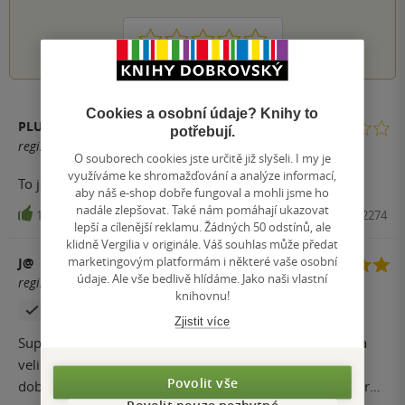
1
2
3
4
5
Cookies a osobní údaje? Knihy to
PLUSPLUS
potřebují.
registrovaný uživatel
O souborech cookies jste určitě již slyšeli. I my je
využíváme ke shromažďování a analýze informací,
To jsou tedy kombinace, to je tedy fantazie...
aby náš e-shop dobře fungoval a mohli jsme ho
nadále zlepšovat. Také nám pomáhají ukazovat
16
Kniha, Vendeta, 2023, 9788027712274
lepší a cílenější reklamu. Žádných 50 odstínů, ale
klidně Vergilia v originále. Váš souhlas může předat
marketingovým platformám i některé vaše osobní
J@
údaje. Ale vše bedlivě hlídáme. Jako naši vlastní
registrovaný uživatel
knihovnu!
Zakoupil produkt
Zjistit více
Super. Prekonalo prvni dil serie. Napinave, inteligentni a
velice ctive cteni. V celku verohodne vykresluje realitu
Povolit vše
doby ... az na posleni kapitolu. Uz jsme si zvykl ze nektere
Povolit pouze nezbytné