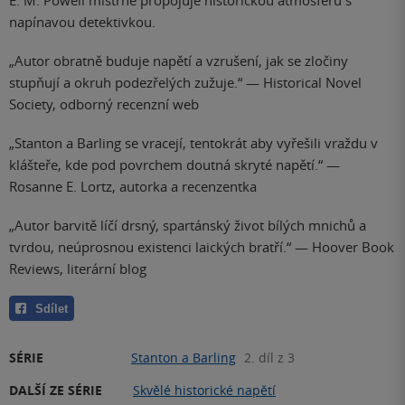
E. M. Powell mistrně propojuje historickou atmosféru s
napínavou detektivkou.
„Autor obratně buduje napětí a vzrušení, jak se zločiny
stupňují a okruh podezřelých zužuje.“ — Historical Novel
Society, odborný recenzní web
„Stanton a Barling se vracejí, tentokrát aby vyřešili vraždu v
klášteře, kde pod povrchem doutná skryté napětí.“ —
Rosanne E. Lortz, autorka a recenzentka
„Autor barvitě líčí drsný, spartánský život bílých mnichů a
tvrdou, neúprosnou existenci laických bratří.“ — Hoover Book
Reviews, literární blog
Sdílet
SÉRIE
Stanton a Barling
2. díl z 3
DALŠÍ ZE SÉRIE
Skvělé historické napětí