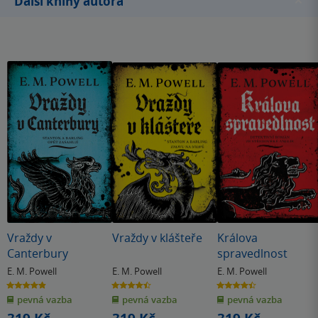
Další knihy autora
- "The Blood Of The Fifth Knight".
Vraždy v
Vraždy v klášteře
Králova
Canterbury
spravedlnost
E. M. Powell
E. M. Powell
E. M. Powell
4.9
4.5
4.4
z
z
z
pevná vazba
pevná vazba
pevná vazba
5
5
5
hvězdiček
hvězdiček
hvězdiček