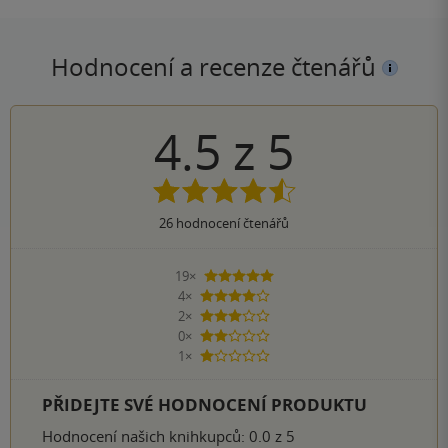
Hodnocení a recenze čtenářů
4.5
z
5
26
hodnocení čtenářů
19×
5 hvězdiček
4×
4 hvězdičky
2×
3 hvězdičky
0×
2 hvězdičky
1×
1 hvezdička
PŘIDEJTE SVÉ HODNOCENÍ PRODUKTU
Hodnocení našich knihkupců: 0.0 z 5