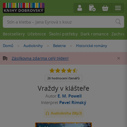
Vyhledávání
Bestsellery
Učebnice
Školní potřeby
Dark romance
Zachra
Nacházíte
Domů
Audioknihy
Beletrie
Historické romány
»
»
»
se
zde:
Zásilkovna zdarma celý týden!
Za
4.5
z
5
26 hodnocení čtenářů
hvězdiček
Vraždy v klášteře
Autor
E. M. Powell
Interpret
Pavel Rímský
Audiokniha (Mp3)