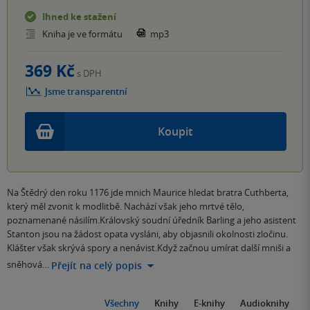
Ihned ke stažení
Kniha je ve formátu
mp3
369 Kč
s DPH
Jsme transparentní
Koupit
Na Štědrý den roku 1176 jde mnich Maurice hledat bratra Cuthberta,
který měl zvonit k modlitbě. Nachází však jeho mrtvé tělo,
poznamenané násilím.Královský soudní úředník Barling a jeho asistent
Stanton jsou na žádost opata vysláni, aby objasnili okolnosti zločinu.
Klášter však skrývá spory a nenávist.Když začnou umírat další mniši a
sněhová…
Přejít na celý popis
Všechny
Knihy
E-knihy
Audioknihy