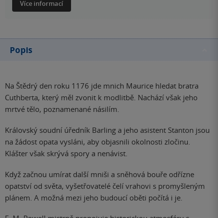
Více informací
Popis
Na Štědrý den roku 1176 jde mnich Maurice hledat bratra
Cuthberta, který měl zvonit k modlitbě. Nachází však jeho
mrtvé tělo, poznamenané násilím.
Královský soudní úředník Barling a jeho asistent Stanton jsou
na žádost opata vysláni, aby objasnili okolnosti zločinu.
Klášter však skrývá spory a nenávist.
Když začnou umírat další mniši a sněhová bouře odřízne
opatství od světa, vyšetřovatelé čelí vrahovi s promyšleným
plánem. A možná mezi jeho budoucí oběti počítá i je.