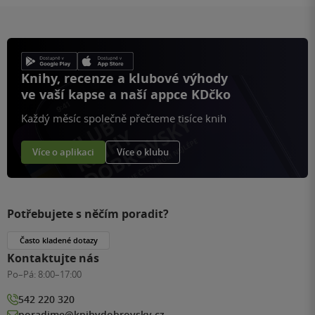
Knihy, recenze a klubové výhody
ve vaší kapse a naší appce KDčko
Každý měsíc společně přečteme tisíce knih
Více o aplikaci
Více o klubu
Potřebujete s něčím poradit?
Často kladené dotazy
Kontaktujte nás
Po–Pá:
8:00–17:00
542 220 320
poradime@knihydobrovsky.cz