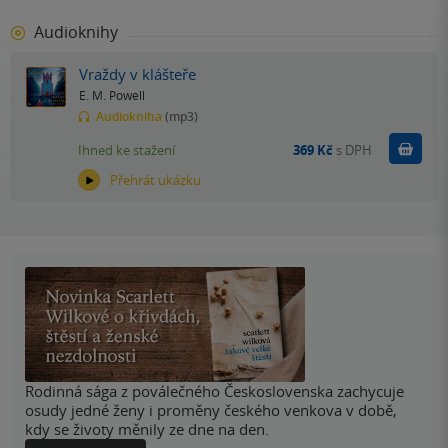
Audioknihy
Vraždy v klášteře
E. M. Powell
Audiokniha
(mp3)
Koupit
Ihned ke stažení
369 Kč
s DPH
Přehrát ukázku
Rodinná sága z poválečného Československa zachycuje
osudy jedné ženy i proměny českého venkova v době,
kdy se životy měnily ze dne na den.