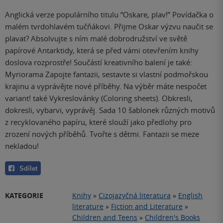
Anglická verze populárního titulu “Oskare, plav!” Povídačka o
malém tvrdohlavém tučňákovi. Přijme Oskar výzvu naučit se
plavat? Absolvujte s ním malé dobrodružství ve světě
papírové Antarktidy, která se před vámi otevřením knihy
doslova rozprostře! Součástí kreativního balení je také:
Myriorama Zapojte fantazii, sestavte si vlastní podmořskou
krajinu a vyprávějte nové příběhy. Na výběr máte nespočet
variant! také Vykreslovánky (Coloring sheets). Obkresli,
dokresli, vybarvi, vyprávěj. Sada 10 šablonek různých motivů
z recyklovaného papíru, které slouží jako předlohy pro
zrození nových příběhů. Tvořte s dětmi. Fantazii se meze
nekladou!
Sdílet
KATEGORIE
Knihy
»
Cizojazyčná literatura
»
English
literature
»
Fiction and Literature
»
Children and Teens
»
Children's Books