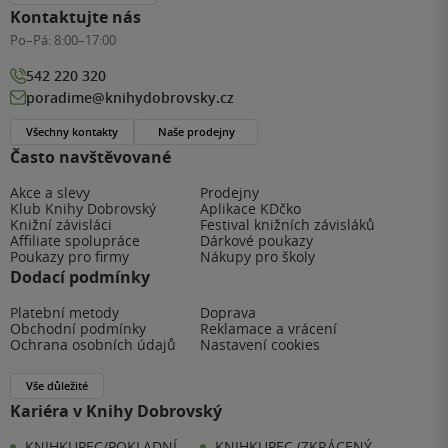
Kontaktujte nás
Po–Pá:
8:00–17:00
542 220 320
poradime@knihydobrovsky.cz
Všechny kontakty
Naše prodejny
Často navštěvované
Akce a slevy
Prodejny
Klub Knihy Dobrovský
Aplikace KDčko
Knižní závisláci
Festival knižních závisláků
Affiliate spolupráce
Dárkové poukazy
Poukazy pro firmy
Nákupy pro školy
Dodací podmínky
Platební metody
Doprava
Obchodní podmínky
Reklamace a vrácení
Ochrana osobních údajů
Nastavení cookies
Vše důležité
Kariéra v Knihy Dobrovský
KNIHKUPEC/POKLADNÍ -
KNIHKUPEC (ZKRÁCENÝ