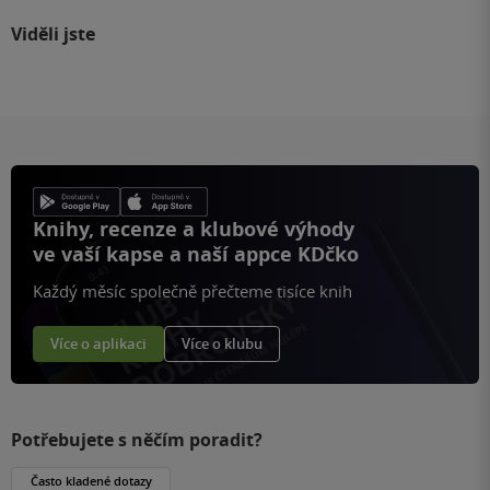
Viděli jste
Knihy, recenze a klubové výhody
ve vaší kapse a naší appce KDčko
Každý měsíc společně přečteme tisíce knih
Více o aplikaci
Více o klubu
Potřebujete s něčím poradit?
Často kladené dotazy