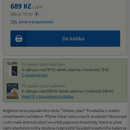
689 Kč
s DPH
Běžně 770 Kč
Jsme transparentní
Do košíku
Při zaslání zboží balíčkem
K nákupu nad 99 Kč
dárek zdarma
v hodnotě 19 Kč
E-shopové listy
Při zaslání zboží balíčkem
K nákupu nad 699 Kč
dárek zdarma
v hodnotě 249 Kč
Karel IV. v kouzelném kukátku
Anglická verze populárního titulu “Oskare, plav!” Povídačka o malém
tvrdohlavém tučňákovi. Přijme Oskar výzvu naučit se plavat? Absolvujte
s ním malé dobrodružství ve světě papírové Antarktidy, která se před
vámi otevřením knihy doslova rozprostře! Součástí kreativního balení je