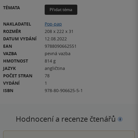
TÉMATA
Přidat téma
NAKLADATEL
Pop-pap
ROZMĚR
208 x 222 x 31
DATUM VYDÁNÍ
12.08.2022
EAN
9788090662551
VAZBA
pevná vazba
HMOTNOST
814 g
JAZYK
angličtina
POČET STRAN
78
VYDÁNÍ
1
ISBN
978-80-906625-5-1
Hodnocení a recenze čtenářů