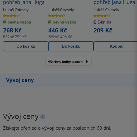
pohřeb Jana Huga
pohřeb Jana Huga
Lukáš Csicsely
Lukáš Csicsely
Lukáš Csicsely
3.8
4.5
3.8
z
z
z
pevná vazba
pevná vazba
E-kniha
5
5
5
hvězdiček
hvězdiček
hvězdiček
268 Kč
446 Kč
209 Kč
Běžně
299 Kč
Běžně
498 Kč
Do košíku
Do košíku
Koupit
Všechny knihy autora
Vývoj ceny
Vývoj ceny
Získejte přehled o vývoji ceny za posledních 60 dní.