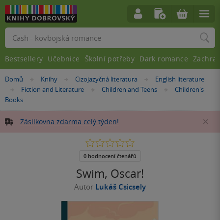
Vyhledávání
Bestsellery
Učebnice
Školní potřeby
Dark romance
Zachra
Nacházíte
Domů
Knihy
Cizojazyčná literatura
English literature
»
»
»
se
Fiction and Literature
Children and Teens
Children's
»
»
»
zde:
Books
Zásilkovna zdarma celý týden!
Za
0.0
z
5
0 hodnocení čtenářů
hvězdiček
Swim, Oscar!
Autor
Lukáš Csicsely