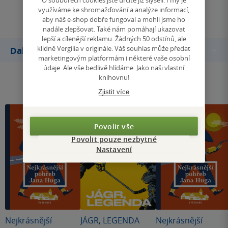
Přidat hodnocení
využíváme ke shromažďování a analýze informací,
aby náš e-shop dobře fungoval a mohli jsme ho
nadále zlepšovat. Také nám pomáhají ukazovat
lepší a cílenější reklamu. Žádných 50 odstínů, ale
klidně Vergilia v originále. Váš souhlas může předat
Další knihy autora
marketingovým platformám i některé vaše osobní
údaje. Ale vše bedlivě hlídáme. Jako naši vlastní
knihovnu!
Zjistit více
Povolit vše
Povolit pouze nezbytné
Nastavení
Nejkrásnější
JÁGR, LEGENDA
Nejkrásnější