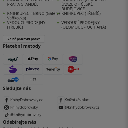
PRAHA 5, ANDĚL
ÚVAZEK) - ČESKÉ
BUDĚJOVICE
KNIHKUPEC - BRNO (Galerie
KNIHKUPEC (TŘEBÍČ)
Vaňkovka)
VEDOUCÍ PRODEJNY
VEDOUCÍ PRODEJNY
(TŘEBÍČ)
(OLOMOUC - OC HANÁ)
Volné pracovní pozice
Platební metody
+ 17
Sledujte nás
KnihyDobrovsky.cz
Knižní závisláci
knihydobrovsky
@knihydobrovskycz
@knihydobrovsky
Odebírejte nás