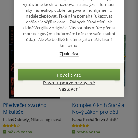
využíváme ke shromažďování a analýze informací,
aby náš e-shop dobře fungoval a mohli jsme ho
nadále zlepšovat. Také nám pomáhají ukazovat
lepší a cílenější reklamu. Žádných 50 odstínů, ale
klidně Vergilia v originále. Váš souhlas může předat
marketingovým platformám i některé vaše osobní
údaje. Ale vše bedlivě hlídáme. Jako naši vlastní
knihovnu!
Zjistit více
Povolit vše
Povolit pouze nezbytné
Nastavení
Nedostupné
Předvečer svatého
Komplet 6 knih Starý a
Mikuláše
Nový zákon pro děti
Lukáš Csicsely
,
Nikola Logosová
Ivana Pecháčková
& další
4.0
5.0
z
z
měkká vazba
pevná vazba
5
5
hvězdiček
hvězdiček