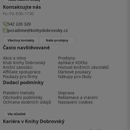
Kontaktujte nás
Po–Pá:
8:00–17:00
542 220 320
poradime@knihydobrovsky.cz
Všechny kontakty
Naše prodejny
Často navštěvované
Akce a slevy
Prodejny
Klub Knihy Dobrovský
Aplikace KDčko
Knižní závisláci
Festival knižních závisláků
Affiliate spolupráce
Dárkové poukazy
Poukazy pro firmy
Nákupy pro školy
Dodací podmínky
Platební metody
Doprava
Obchodní podmínky
Reklamace a vrácení
Ochrana osobních údajů
Nastavení cookies
Vše důležité
Kariéra v Knihy Dobrovský