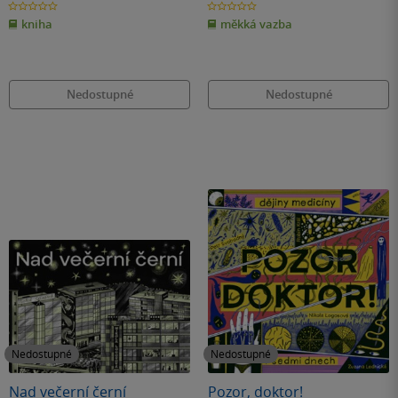
0.0
0.0
z
z
kniha
měkká vazba
5
5
hvězdiček
hvězdiček
Nedostupné
Nedostupné
Nedostupné
Nedostupné
Nad večerní černí
Pozor, doktor!