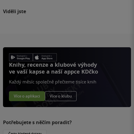
Viděli jste
Knihy, recenze a klubové výhody
ve vaší kapse a naší appce KDčko
Každý měsíc společně přečteme tisíce knih
Více o aplikaci
Více o klubu
Potřebujete s něčím poradit?
Často kladené dotazy