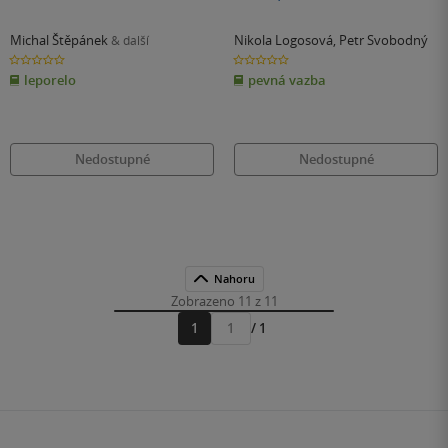
Michal Štěpánek
Nikola Logosová
,
Petr Svobodný
& další
0.0
0.0
z
z
leporelo
pevná vazba
5
5
hvězdiček
hvězdiček
Nedostupné
Nedostupné
Nahoru
Zobrazeno 11 z 11
1
/ 1
Přejít
na
stránku