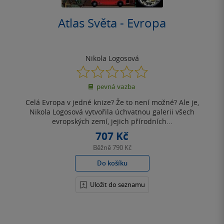
Atlas Světa - Evropa
Nikola Logosová
0.0
z
pevná vazba
5
hvězdiček
Celá Evropa v jedné knize? Že to není možné? Ale je,
Nikola Logosová vytvořila úchvatnou galerii všech
evropských zemí, jejich přírodních...
707 Kč
Běžně
790 Kč
Do košíku
Uložit do seznamu