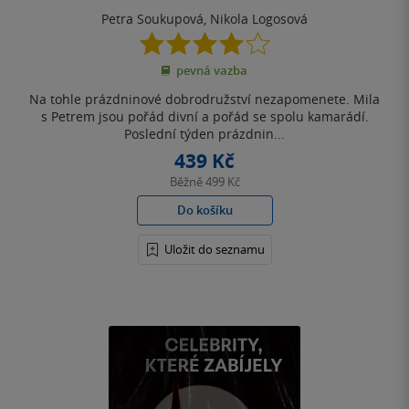
Petra Soukupová
,
Nikola Logosová
4.0
z
pevná vazba
5
hvězdiček
Na tohle prázdninové dobrodružství nezapomenete. Mila
s Petrem jsou pořád divní a pořád se spolu kamarádí.
Poslední týden prázdnin...
439 Kč
Běžně
499 Kč
Do košíku
Uložit do seznamu