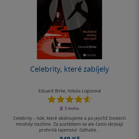
Celebrity, které zabíjely
Eduard Birke
,
Nikola Logosová
4.6
z
E-kniha
5
hvězdiček
Celebrity – lidé, které obdivujeme a po jejichž životech
mnohdy toužíme. Za pozlátkem se ale často skrývají
prohnilá tajemství. Odhalte...