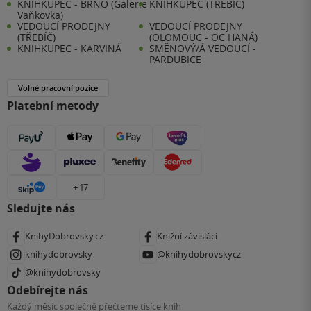
KNIHKUPEC - BRNO (Galerie
KNIHKUPEC (TŘEBÍČ)
Vaňkovka)
VEDOUCÍ PRODEJNY
VEDOUCÍ PRODEJNY
(TŘEBÍČ)
(OLOMOUC - OC HANÁ)
KNIHKUPEC - KARVINÁ
SMĚNOVÝ/Á VEDOUCÍ -
PARDUBICE
Volné pracovní pozice
Platební metody
+ 17
Sledujte nás
KnihyDobrovsky.cz
Knižní závisláci
knihydobrovsky
@knihydobrovskycz
@knihydobrovsky
Odebírejte nás
Každý měsíc společně přečteme tisíce knih