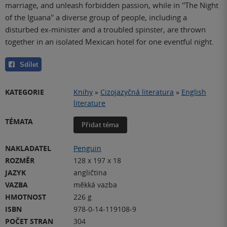
marriage, and unleash forbidden passion, while in ''The Night
of the Iguana'' a diverse group of people, including a
disturbed ex-minister and a troubled spinster, are thrown
together in an isolated Mexican hotel for one eventful night.
Sdílet
KATEGORIE
Knihy
»
Cizojazyčná literatura
»
English
literature
TÉMATA
Přidat téma
NAKLADATEL
Penguin
ROZMĚR
128 x 197 x 18
JAZYK
angličtina
VAZBA
měkká vazba
HMOTNOST
226 g
ISBN
978-0-14-119108-9
POČET STRAN
304