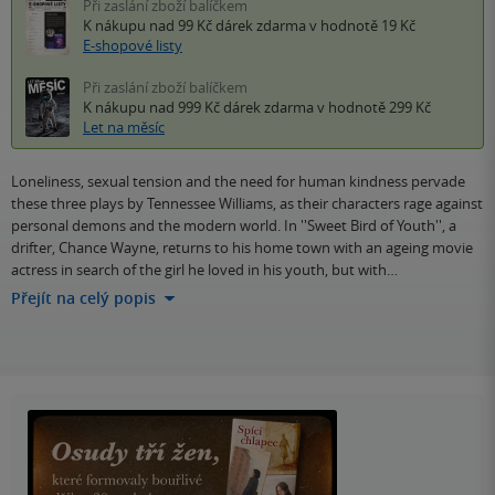
Při zaslání zboží balíčkem
K nákupu nad 99 Kč
dárek zdarma
v hodnotě 19 Kč
E-shopové listy
Při zaslání zboží balíčkem
K nákupu nad 999 Kč
dárek zdarma
v hodnotě 299 Kč
Let na měsíc
Loneliness, sexual tension and the need for human kindness pervade
these three plays by Tennessee Williams, as their characters rage against
personal demons and the modern world. In ''Sweet Bird of Youth'', a
drifter, Chance Wayne, returns to his home town with an ageing movie
actress in search of the girl he loved in his youth, but with…
Přejít na celý popis