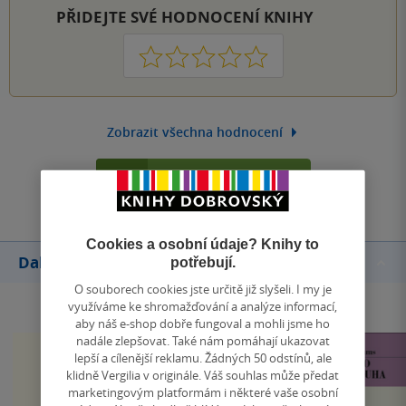
PŘIDEJTE SVÉ HODNOCENÍ KNIHY
1
2
3
4
5
Zobrazit všechna hodnocení
Přidat hodnocení
Cookies a osobní údaje? Knihy to
Další knihy autora
potřebují.
O souborech cookies jste určitě již slyšeli. I my je
využíváme ke shromažďování a analýze informací,
aby náš e-shop dobře fungoval a mohli jsme ho
nadále zlepšovat. Také nám pomáhají ukazovat
lepší a cílenější reklamu. Žádných 50 odstínů, ale
klidně Vergilia v originále. Váš souhlas může předat
marketingovým platformám i některé vaše osobní