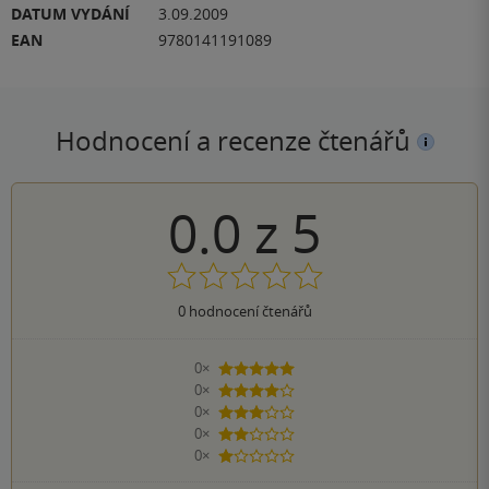
DATUM VYDÁNÍ
3.09.2009
EAN
9780141191089
Hodnocení a recenze čtenářů
0.0
z
5
0
hodnocení čtenářů
0×
5 hvězdiček
0×
4 hvězdičky
0×
3 hvězdičky
0×
2 hvězdičky
0×
1 hvezdička