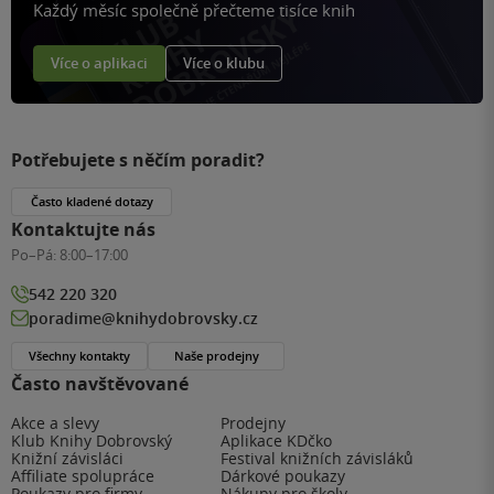
Každý měsíc společně přečteme tisíce knih
Více o aplikaci
Více o klubu
Potřebujete s něčím poradit?
Často kladené dotazy
Kontaktujte nás
Po–Pá:
8:00–17:00
542 220 320
poradime@knihydobrovsky.cz
Všechny kontakty
Naše prodejny
Často navštěvované
Akce a slevy
Prodejny
Klub Knihy Dobrovský
Aplikace KDčko
Knižní závisláci
Festival knižních závisláků
Affiliate spolupráce
Dárkové poukazy
Poukazy pro firmy
Nákupy pro školy