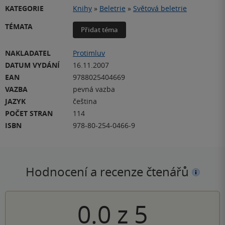
KATEGORIE
Knihy
»
Beletrie
»
Světová beletrie
TÉMATA
Přidat téma
NAKLADATEL
Protimluv
DATUM VYDÁNÍ
16.11.2007
EAN
9788025404669
VAZBA
pevná vazba
JAZYK
čeština
POČET STRAN
114
ISBN
978-80-254-0466-9
Hodnocení a recenze čtenářů
0.0
z
5