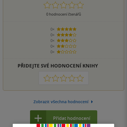
0
hodnocení čtenářů
0×
5 hvězdiček
0×
4 hvězdičky
0×
3 hvězdičky
0×
2 hvězdičky
0×
1 hvezdička
PŘIDEJTE SVÉ HODNOCENÍ KNIHY
1
2
3
4
5
Zobrazit všechna hodnocení
Přidat hodnocení