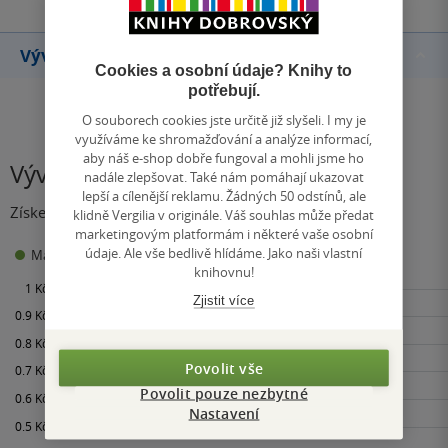
Vývoj ceny
Cookies a osobní údaje? Knihy to
potřebují.
O souborech cookies jste určitě již slyšeli. I my je
využíváme ke shromažďování a analýze informací,
aby náš e-shop dobře fungoval a mohli jsme ho
Vývoj ceny
nadále zlepšovat. Také nám pomáhají ukazovat
lepší a cílenější reklamu. Žádných 50 odstínů, ale
Získejte přehled o vývoji ceny za posledních 60 dní.
klidně Vergilia v originále. Váš souhlas může předat
marketingovým platformám i některé vaše osobní
údaje. Ale vše bedlivě hlídáme. Jako naši vlastní
0 Kč
Maloobchodní cena
Minimální prodejní cena:
knihovnu!
Zjistit více
Povolit vše
Povolit pouze nezbytné
Nastavení