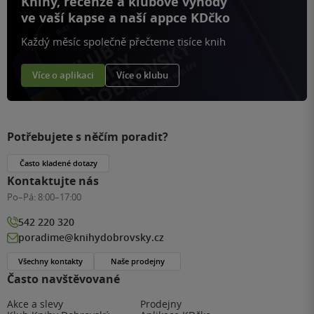
Knihy, recenze a klubové výhody
ve vaší kapse a naší appce KDčko
Každý měsíc společně přečteme tisíce knih
Více o aplikaci
Více o klubu
Potřebujete s něčím poradit?
Často kladené dotazy
Kontaktujte nás
Po–Pá:
8:00–17:00
542 220 320
poradime@knihydobrovsky.cz
Všechny kontakty
Naše prodejny
Často navštěvované
Akce a slevy
Prodejny