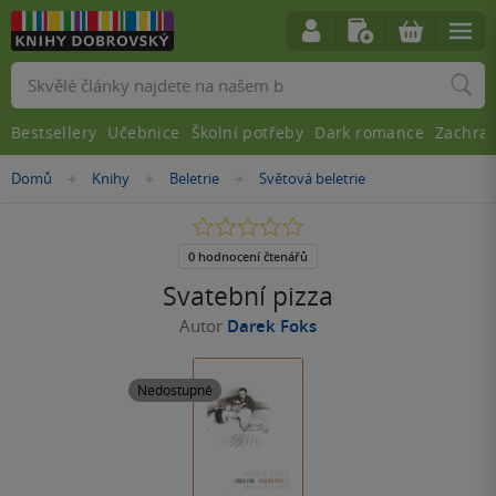
Vyhledávání
Bestsellery
Učebnice
Školní potřeby
Dark romance
Zachra
Nacházíte
Domů
Knihy
Beletrie
Světová beletrie
»
»
»
se
zde:
0.0
z
5
0 hodnocení čtenářů
hvězdiček
Svatební pizza
Autor
Darek Foks
Nedostupné