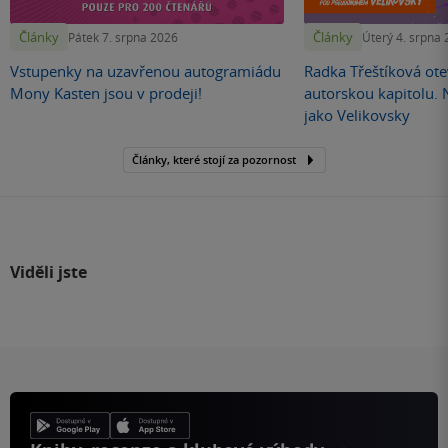
Články
Články
Pátek 7. srpna 2026
Úterý 4. srpna
Vstupenky na uzavřenou autogramiádu
Radka Třeštíková otev
Mony Kasten jsou v prodeji!
autorskou kapitolu.
jako Velikovsky
Články, které stojí za pozornost
Viděli jste