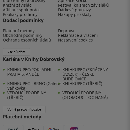
Klub Knihy Dobrovský
Aplikace KDčko
Knižní závisláci
Festival knižních závisláků
Affiliate spolupráce
Dárkové poukazy
Poukazy pro firmy
Nákupy pro školy
Dodací podmínky
Platební metody
Doprava
Obchodní podmínky
Reklamace a vrácení
Ochrana osobních údajů
Nastavení cookies
Vše důležité
Kariéra v Knihy Dobrovský
KNIHKUPEC/POKLADNÍ -
KNIHKUPEC (ZKRÁCENÝ
PRAHA 5, ANDĚL
ÚVAZEK) - ČESKÉ
BUDĚJOVICE
KNIHKUPEC - BRNO (Galerie
KNIHKUPEC (TŘEBÍČ)
Vaňkovka)
VEDOUCÍ PRODEJNY
VEDOUCÍ PRODEJNY
(TŘEBÍČ)
(OLOMOUC - OC HANÁ)
Volné pracovní pozice
Platební metody