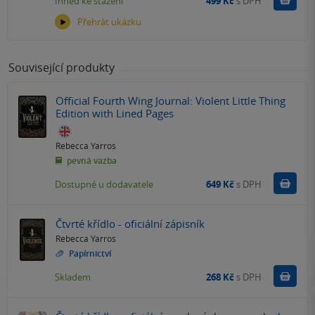
Ihned ke stažení
499 Kč
s DPH
Přehrát ukázku
Související produkty
Official Fourth Wing Journal: Violent Little Thing
Edition with Lined Pages
Rebecca Yarros
pevná vazba
Do k
Dostupné u dodavatele
649 Kč
s DPH
Čtvrté křídlo - oficiální zápisník
Rebecca Yarros
Papírnictví
Do k
Skladem
268 Kč
s DPH