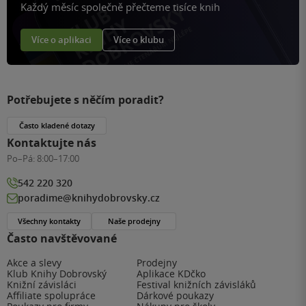
Každý měsíc společně přečteme tisíce knih
Více o aplikaci
Více o klubu
Potřebujete s něčím poradit?
Často kladené dotazy
Kontaktujte nás
Po–Pá:
8:00–17:00
542 220 320
poradime@knihydobrovsky.cz
Všechny kontakty
Naše prodejny
Často navštěvované
Akce a slevy
Prodejny
Klub Knihy Dobrovský
Aplikace KDčko
Knižní závisláci
Festival knižních závisláků
Affiliate spolupráce
Dárkové poukazy