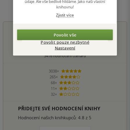
údaje. Ale vše bedlivě hlídáme. Jako naši vlastní
knihovnu!
Hodnocení a recenze čtenářů
Zjistit více
4.8
z
5
Povolit vše
Povolit pouze nezbytné
Nastavení
3416
hodnocení čtenářů
3038×
5 hvězdiček
265×
4 hvězdičky
68×
3 hvězdičky
11×
2 hvězdičky
32×
1 hvezdička
PŘIDEJTE SVÉ HODNOCENÍ KNIHY
Hodnocení našich knihkupců: 4.8 z 5