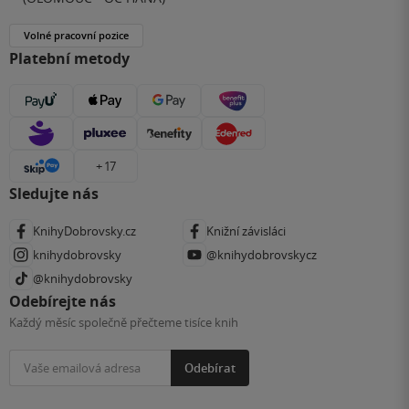
Volné pracovní pozice
Platební metody
+ 17
Sledujte nás
KnihyDobrovsky.cz
Knižní závisláci
knihydobrovsky
@knihydobrovskycz
@knihydobrovsky
Odebírejte nás
Každý měsíc společně přečteme tisíce knih
Odebírat