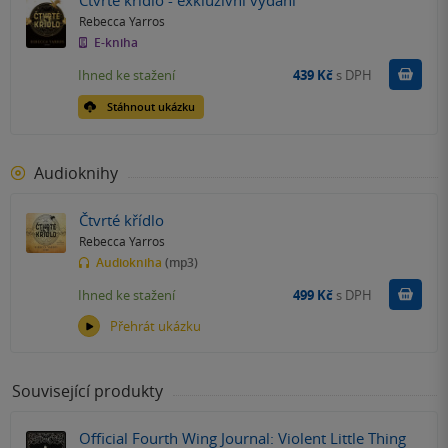
Rebecca Yarros
E-kniha
Koupit
Ihned ke stažení
439 Kč
s DPH
Stáhnout ukázku
Audioknihy
Čtvrté křídlo
Rebecca Yarros
Audiokniha
(mp3)
Koupit
Ihned ke stažení
499 Kč
s DPH
Přehrát ukázku
Související produkty
Official Fourth Wing Journal: Violent Little Thing