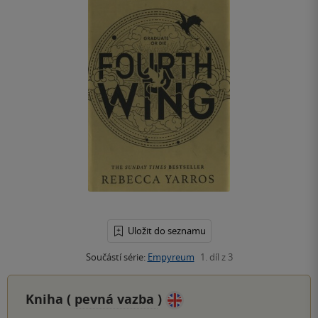
Uložit do seznamu
Součástí série:
Empyreum
1. díl z 3
Kniha (
pevná vazba
)