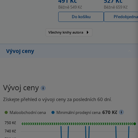
491 Kč
527 Kč
Glory 1 – Full Measures,
Běžně
549 Kč
Běžně
659 Kč
který jí vysloužil nominaci
Do košíku
Předobjedna
na Goodreads Choice
Award v kategorii Debut.
Všechny knihy autora
V roce 2023 jí vyšel
fantasy román plný
dračích jezdců…
Vývoj ceny
Vývoj ceny
Získejte přehled o vývoji ceny za posledních 60 dní.
670 Kč
Maloobchodní cena
Minimální prodejní cena: