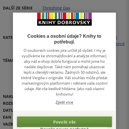
DALŠÍ ZE SÉRIE
Threshing Day
1.
Čtvrté křídlo
2.
Železný plamen
3.
Onyxová bouře
Cookies a osobní údaje? Knihy to
KATEGORIE
Knihy
»
Cizojazyčná literatura
»
English
potřebují.
literature
»
Fiction and Literature
»
Science
Fiction, Fantasy and Horror
»
Fantasy
O souborech cookies jste určitě již slyšeli. I my je
využíváme ke shromažďování a analýze informací,
TÉMATA
aby náš e-shop dobře fungoval a mohli jsme ho
romantasy
draci
enemies to lovers
nadále zlepšovat. Také nám pomáhají ukazovat
tiktok
romantika
magie
+8
lepší a cílenější reklamu. Žádných 50 odstínů, ale
klidně Vergilia v originále. Váš souhlas může předat
Přidat téma
marketingovým platformám i některé vaše osobní
údaje. Ale vše bedlivě hlídáme. Jako naši vlastní
knihovnu!
NAKLADATEL
Little, Brown and Company
Zjistit více
ROZMĚR
245 x 165 x 46
DATUM VYDÁNÍ
2.05.2023
EAN
9780349436999
Povolit vše
VAZBA
pevná vazba