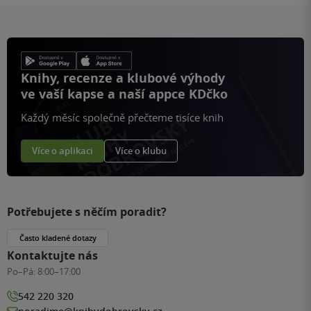
Knihy, recenze a klubové výhody
ve vaší kapse a naší appce KDčko
Každý měsíc společně přečteme tisíce knih
Více o aplikaci
Více o klubu
Potřebujete s něčím poradit?
Často kladené dotazy
Kontaktujte nás
Po–Pá:
8:00–17:00
542 220 320