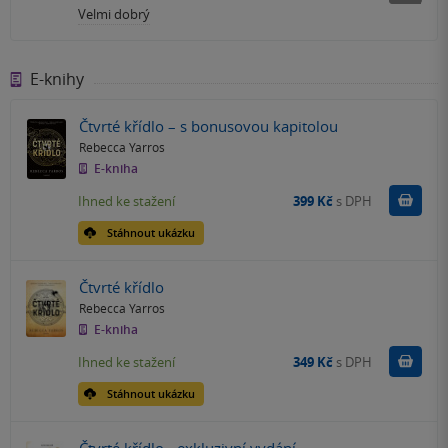
Velmi dobrý
E-knihy
Čtvrté křídlo – s bonusovou kapitolou
Rebecca Yarros
E-kniha
Koupit
Ihned ke stažení
399 Kč
s DPH
Stáhnout ukázku
Čtvrté křídlo
Rebecca Yarros
E-kniha
Koupit
Ihned ke stažení
349 Kč
s DPH
Stáhnout ukázku
Čtvrté křídlo - exkluzivní vydání