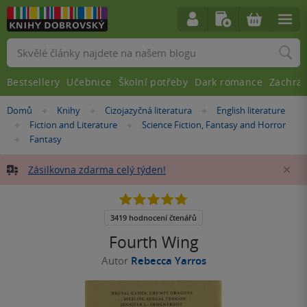
Vyhledávání
Bestsellery
Učebnice
Školní potřeby
Dark romance
Zachra
Nacházíte
Domů
Knihy
Cizojazyčná literatura
English literature
»
»
»
se
Fiction and Literature
Science Fiction, Fantasy and Horror
»
»
zde:
Fantasy
»
Zásilkovna zdarma celý týden!
Za
4.8
z
5
3419 hodnocení čtenářů
hvězdiček
Fourth Wing
Autor
Rebecca Yarros