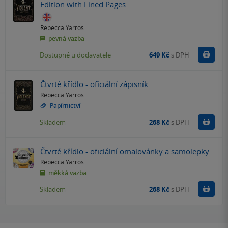
Edition with Lined Pages
Rebecca Yarros
pevná vazba
Do k
Dostupné u dodavatele
649 Kč
s DPH
Čtvrté křídlo - oficiální zápisník
Rebecca Yarros
Papírnictví
Do k
Skladem
268 Kč
s DPH
Čtvrté křídlo - oficiální omalovánky a samolepky
Rebecca Yarros
měkká vazba
Do k
Skladem
268 Kč
s DPH