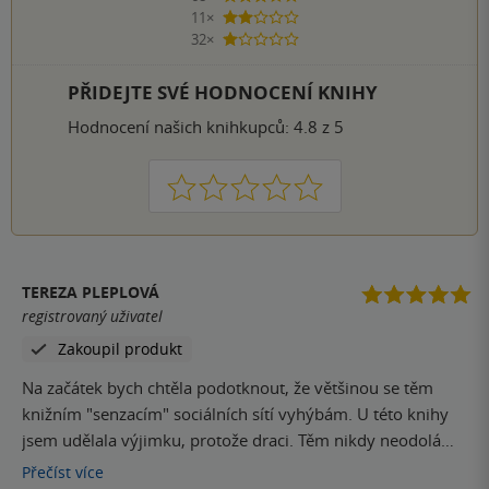
11×
2 hvězdičky
32×
1 hvezdička
PŘIDEJTE SVÉ HODNOCENÍ KNIHY
Hodnocení našich knihkupců: 4.8 z 5
1
2
3
4
5
TEREZA PLEPLOVÁ
registrovaný uživatel
Zakoupil produkt
Na začátek bych chtěla podotknout, že většinou se těm
knižním "senzacím" sociálních sítí vyhýbám. U této knihy
jsem udělala výjimku, protože draci. Těm nikdy neodolám.
Jsem moc ráda, že jsem měla možnost si tuto knihu přečíst,
Přečíst
více