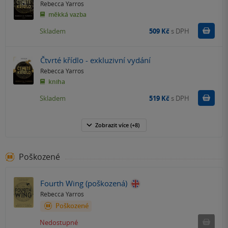
Rebecca Yarros
měkká vazba
Do k
Skladem
509 Kč
s DPH
Čtvrté křídlo - exkluzivní vydání
Rebecca Yarros
kniha
Do k
Skladem
519 Kč
s DPH
Zobrazit
více
(+8)
Poškozené
Fourth Wing (poškozená)
Rebecca Yarros
Poškozené
Ned
Nedostupné