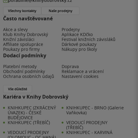
poradime@knihydobrovsky.cz
Všechny kontakty
Naše prodejny
Často navštěvované
Akce a slevy
Prodejny
Klub Knihy Dobrovský
Aplikace KDčko
Knižní závisláci
Festival knižních závisláků
Affiliate spolupráce
Dárkové poukazy
Poukazy pro firmy
Nákupy pro školy
Dodací podmínky
Platební metody
Doprava
Obchodní podmínky
Reklamace a vrácení
Ochrana osobních údajů
Nastavení cookies
Vše důležité
Kariéra v Knihy Dobrovský
KNIHKUPEC (ZKRÁCENÝ
KNIHKUPEC - BRNO (Galerie
ÚVAZEK) - ČESKÉ
Vaňkovka)
BUDĚJOVICE
KNIHKUPEC (TŘEBÍČ)
VEDOUCÍ PRODEJNY
(TŘEBÍČ)
VEDOUCÍ PRODEJNY
KNIHKUPEC - KARVINÁ
(OLOMOUC - OC HANÁ)