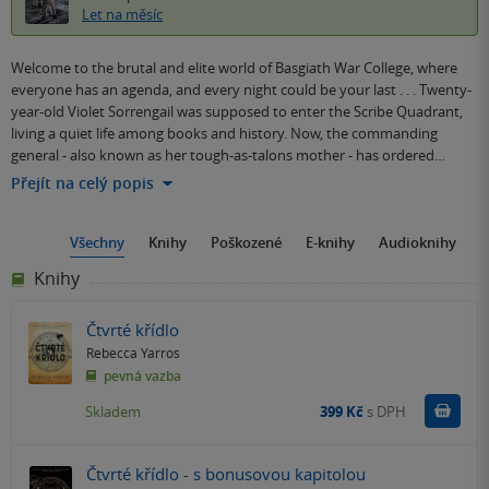
Let na měsíc
Welcome to the brutal and elite world of Basgiath War College, where
everyone has an agenda, and every night could be your last . . . Twenty-
year-old Violet Sorrengail was supposed to enter the Scribe Quadrant,
living a quiet life among books and history. Now, the commanding
general - also known as her tough-as-talons mother - has ordered…
Přejít na celý popis
Všechny
Knihy
Poškozené
E-knihy
Audioknihy
Knihy
Čtvrté křídlo
Rebecca Yarros
pevná vazba
Do k
Skladem
399 Kč
s DPH
Čtvrté křídlo - s bonusovou kapitolou