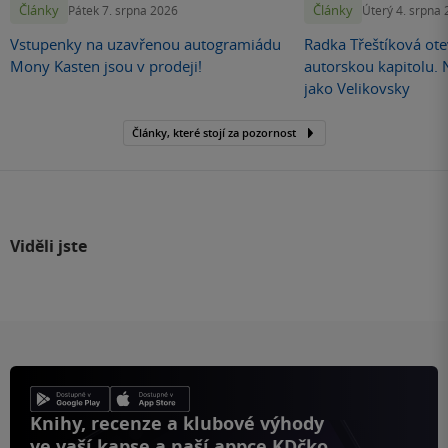
Články
Články
Pátek 7. srpna 2026
Úterý 4. srpna
Vstupenky na uzavřenou autogramiádu
Radka Třeštíková otev
Mony Kasten jsou v prodeji!
autorskou kapitolu.
jako Velikovsky
Články, které stojí za pozornost
Viděli jste
Knihy, recenze a klubové výhody
ve vaší kapse a naší appce KDčko