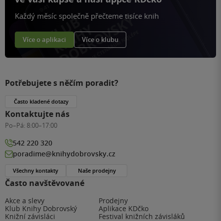
Každý měsíc společně přečteme tisíce knih
Více o aplikaci
Více o klubu
Potřebujete s něčím poradit?
Často kladené dotazy
Kontaktujte nás
Po–Pá:
8:00–17:00
542 220 320
poradime@knihydobrovsky.cz
Všechny kontakty
Naše prodejny
Často navštěvované
Akce a slevy
Prodejny
Klub Knihy Dobrovský
Aplikace KDčko
Knižní závisláci
Festival knižních závisláků