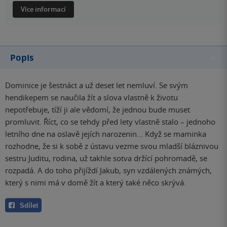
Více informací
Popis
Dominice je šestnáct a už deset let nemluví. Se svým
hendikepem se naučila žít a slova vlastně k životu
nepotřebuje, tíží ji ale vědomí, že jednou bude muset
promluvit. Říct, co se tehdy před lety vlastně stalo – jednoho
letního dne na oslavě jejích narozenin... Když se maminka
rozhodne, že si k sobě z ústavu vezme svou mladší bláznivou
sestru Juditu, rodina, už takhle sotva držící pohromadě, se
rozpadá. A do toho přijíždí Jakub, syn vzdálených známých,
který s nimi má v domě žít a který také něco skrývá.
Sdílet