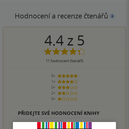
Hodnocení a recenze čtenářů
4.4
z
5
11
hodnocení čtenářů
8×
5 hvězdiček
1×
4 hvězdičky
0×
3 hvězdičky
2×
2 hvězdičky
0×
1 hvezdička
PŘIDEJTE SVÉ HODNOCENÍ KNIHY
1
2
3
4
5