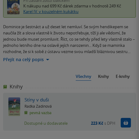
Při zaslání zboží balíčkem
K nákupu nad 699 Kč
dárek zdarma
v hodnotě 249 Kč
Karel IV. v kouzelném kukátku
Dominice je šestnáct a už deset let nemluví. Se svým hendikepem se
naučila žít a slova vlastně k životu nepotřebuje, tíží ji ale vědomí, že
jednou bude muset promluvit. Říct, co se tehdy před lety vlastně stalo –
jednoho letního dne na oslavě jejích narozenin... Když se maminka
rozhodne, že si k sobě z ústavu vezme svou mladší bláznivou sestru…
Přejít na celý popis
Všechny
Knihy
E-knihy
Knihy
Stíny v duši
Radka Zadinová
pevná vazba
Do k
Dostupné u dodavatele
223 Kč
s DPH