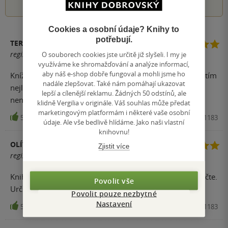
Cookies a osobní údaje? Knihy to
potřebují.
TEREZA CH.
registrovaný uživatel
O souborech cookies jste určitě již slyšeli. I my je
využíváme ke shromažďování a analýze informací,
aby náš e-shop dobře fungoval a mohli jsme ho
Knížka je neskutečně čtivá, přečtená jedním dechem. Zatím
nadále zlepšovat. Také nám pomáhají ukazovat
nejlepší kniha od Radky Zadinové. Mrzí mě, že autorka
lepší a cílenější reklamu. Žádných 50 odstínů, ale
není známější, protože tohle stojí za to. :-)
klidně Vergilia v originále. Váš souhlas může předat
marketingovým platformám i některé vaše osobní
5
Kniha, CPress, 2020, 9788026431183
údaje. Ale vše bedlivě hlídáme. Jako naši vlastní
knihovnu!
OLÍVIE
Zjistit více
registrovaný uživatel
Knihu jsem přečetla hned. Je velmi krásná a výborně se čte.
Povolit vše
Určitě doporučuji.
Povolit pouze nezbytné
Nastavení
5
Kniha, CPress, 2020, 9788026431183