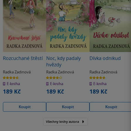
Rozcuchané štěstí
Noc, kdy padaly
Dívka odnikud
hvězdy
Radka Zadinová
Radka Zadinová
Radka Zadinová
4.6
4.3
4.7
z
z
z
E-kniha
E-kniha
E-kniha
5
5
5
hvězdiček
hvězdiček
hvězdiček
189 Kč
189 Kč
189 Kč
Koupit
Koupit
Koupit
Všechny knihy autora