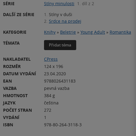
SÉRIE
Stíny minulosti
1. díl z 2
DALŠÍ ZE SÉRIE
1.
Stíny v duši
2.
Srdce na prodej
KATEGORIE
Knihy
»
Beletrie
»
Young Adult
»
Romantika
TÉMATA
Přidat téma
NAKLADATEL
CPress
ROZMĚR
124 x 196
DATUM VYDÁNÍ
23.04.2020
EAN
9788026431183
VAZBA
pevná vazba
HMOTNOST
384 g
JAZYK
čeština
POČET STRAN
272
VYDÁNÍ
1
ISBN
978-80-264-3118-3