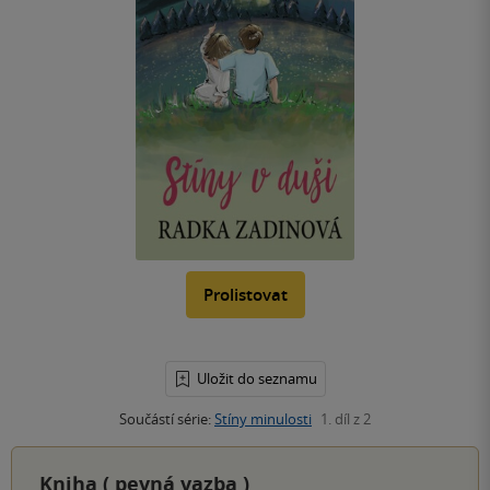
Prolistovat
Uložit do seznamu
Součástí série:
Stíny minulosti
1. díl z 2
Kniha (
pevná vazba
)