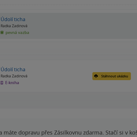
Údolí ticha
Radka Zadinová
pevná vazba
Údolí ticha
Radka Zadinová
Stáhnout ukázku
E-kniha
a máte dopravu přes Zásilkovnu zdarma. Stačí si v ko