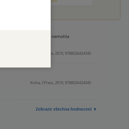
tí a nepustí. Nikdy jsem se nemohla
Kniha, CPress, 2019, 9788026424345
Kniha, CPress, 2019, 9788026424345
Zobrazit všechna hodnocení