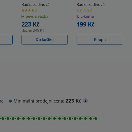
Radka Zadinová
Radka Zadinová
4.3
0.0
z
z
pevná vazba
E-kniha
5
5
hvězdiček
hvězdiček
223 Kč
199 Kč
Běžně
249 Kč
Do košíku
Koupit
223 Kč
na
Minimální prodejní cena: