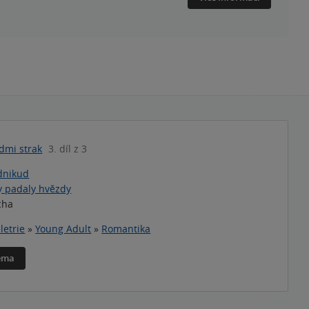
dmi strak
3. díl z 3
dnikud
y padaly hvězdy
cha
letrie
»
Young Adult
»
Romantika
téma