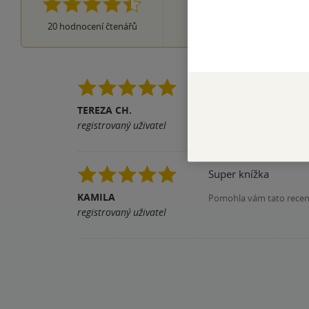
1×
2 hvězdičky
0×
20
hodnocení čtenářů
1 hvezdička
Knížky Radky Zadinové
odtrhnout. Velice dop
TEREZA CH.
registrovaný uživatel
Pomohla vám tato rece
Super knížka
KAMILA
Pomohla vám tato rece
registrovaný uživatel