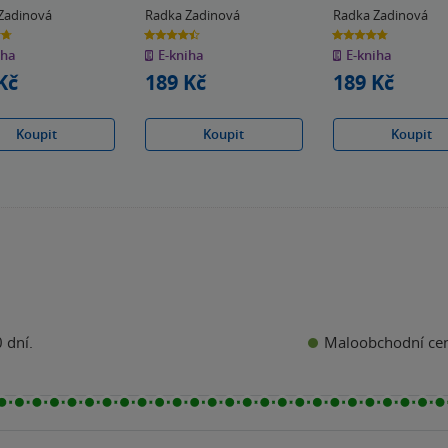
Zadinová
Radka Zadinová
Radka Zadinová
4.5
4.8
z
z
iha
E-kniha
E-kniha
5
5
k
hvězdiček
hvězdiček
Kč
189 Kč
189 Kč
Koupit
Koupit
Koupit
Maloobchodní ce
 dní.