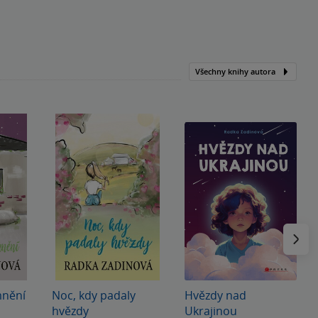
Všechny knihy autora
Následu
mnění
Noc, kdy padaly
Hvězdy nad
hvězdy
Ukrajinou