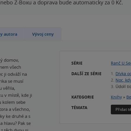
 nebo Z-Boxu a doprava bude automaticky za 0 Kč.
hy autora
Vývoj ceny
lný domov,
SÉRIE
Ranč U Se
 snem všech
DALŠÍ ZE SÉRIE
1.
Dívka o
c ji odváží na
2.
Noc, kd
rika se musí
3.
Údolí ti
 věřila,
u v místě, kde ji
KATEGORIE
Knihy
»
Be
ou kolem sebe
TÉMATA
ktora a všechno,
Přidat 
ky ke druhé a s
a hlavu? Pak se
 z těch dvou si