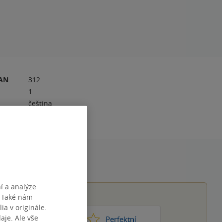
RAN
312
1
čeština
í a analýze
. Také nám
ia v originále.
je. Ale vše
1
2
3
4
5
ic moc
Perfektní