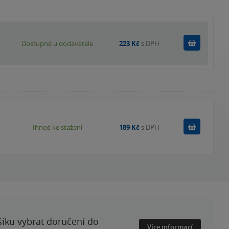
Do košík
Dostupné u dodavatele
223 Kč
s DPH
Koupit
Ihned ke stažení
189 Kč
s DPH
šíku vybrat doručení do
Více informací