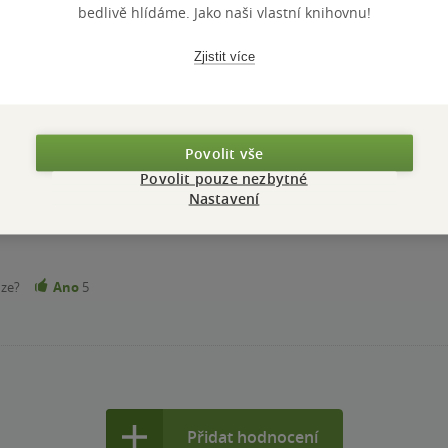
bedlivě hlídáme. Jako naši vlastní knihovnu!
Zjistit více
 miluju. Tahle byla super, četla se velmi rychle. Příběh vás pohl
oručuji.
Povolit vše
Povolit pouze nezbytné
nze?
Ano
7
Nastavení
nze?
Ano
5
Přidat hodnocení