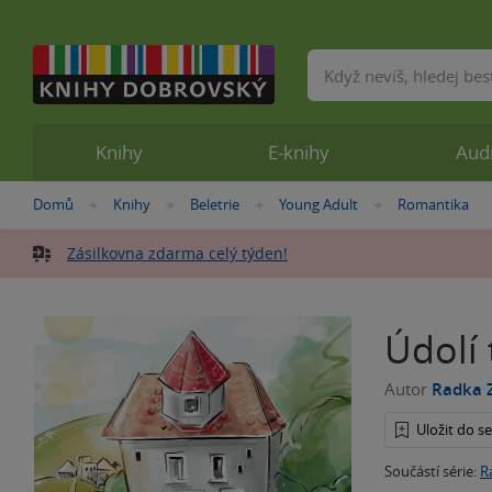
Vyhledávání
Knihy
E-knihy
Aud
Nacházíte
Domů
Knihy
Beletrie
Young Adult
Romantika
»
»
»
»
se
zde:
Zásilkovna zdarma celý týden!
Údolí 
Autor
Radka 
Uložit do 
Součástí série:
R