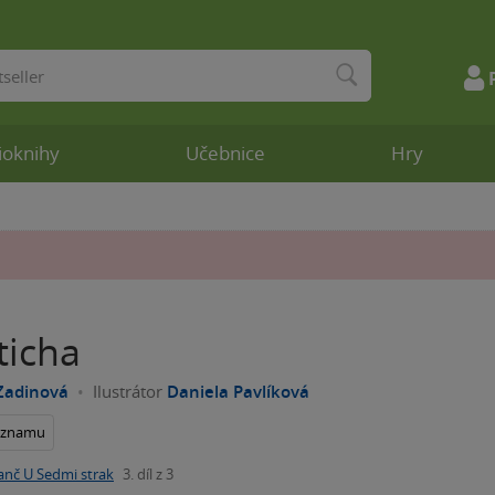
ioknihy
Učebnice
Hry
ticha
Zadinová
Ilustrátor
Daniela Pavlíková
seznamu
anč U Sedmi strak
3. díl z 3