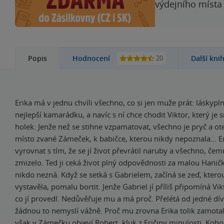
výdejního místa
20
Popis
Hodnocení
Další kni
Erika má v jednu chvíli všechno, co si jen muže prát: láskyp
nejlepší kamarádku, a navíc s ní chce chodit Viktor, který je
holek. Jenže než se stihne vzpamatovat, všechno je pryč a ote
místo zvané Zámeček, k babičce, kterou nikdy nepoznala… E
vyrovnat s tím, že se jí život převrátil naruby a všechno, čemu
zmizelo. Ted ji ceká život plný odpovědnosti za malou Haničk
nikdo nezná. Když se setká s Gabrielem, začíná se zeď, kter
vystavěla, pomalu bortit. Jenže Gabriel jí příliš připomíná Vi
co jí provedl. Nedůvěřuje mu a má proč. Přelétá od jedné dív
žádnou to nemyslí vážně. Proč mu zrovna Erika tolik zamotal
však v Zámečku objeví Robert, kluk z Eričiny minulosti. Koho