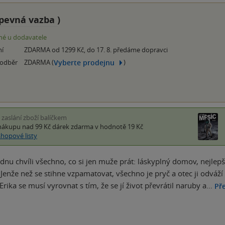
pevná vazba
)
é u dodavatele
ní
ZDARMA od 1299 Kč, do 17. 8. předáme dopravci
Vyberte prodejnu
 odběr
ZDARMA (
)
i zaslání zboží balíčkem
nákupu nad 99 Kč
dárek zdarma
v hodnotě 19 Kč
shopové listy
ednu chvíli všechno, co si jen muže prát: láskyplný domov, nejlepš
 Jenže než se stihne vzpamatovat, všechno je pryč a otec ji odváž
rika se musí vyrovnat s tím, že se jí život převrátil naruby a…
Pře