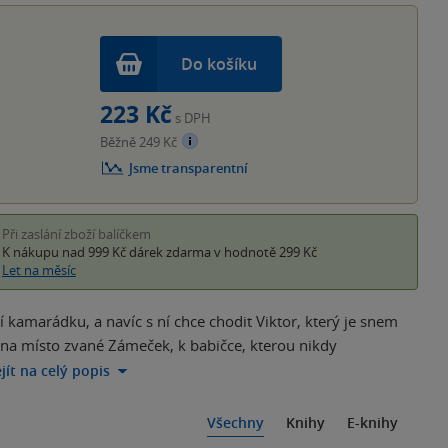
Do košíku
223 Kč
s DPH
Běžně 249 Kč
Jsme transparentní
Při zaslání zboží balíčkem
K nákupu nad 999 Kč
dárek zdarma
v hodnotě 299 Kč
Let na měsíc
í kamarádku, a navíc s ní chce chodit Viktor, který je snem
í na místo zvané Zámeček, k babičce, kterou nikdy
jít na celý popis
Všechny
Knihy
E-knihy