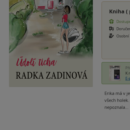
Kniha (
Dostupn
Doruče
Osobní
Př
K 
E-
Erika má v j
všech holek.
nepoznala… E