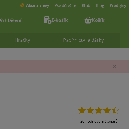
Akce a slevy
Vše důležité
Klub
Blog
Prodejny
E-košík
Košík
Přihlášení
Hračky
Papírnictví a dárky
Zav
4.5
z
5
20 hodnocení čtenářů
hvězd