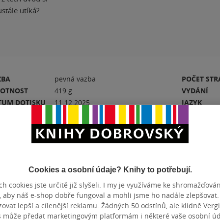
stále utíká?
ZBA
pevná vazba
POČET ST
OTNOST
419 g
VYDÁNÍ
TUM DOTISKU
11.12.2025
JAZYK
N
9788026424345
Hodnocení a recenze čtenářů
Cookies a osobní údaje? Knihy to potřebují.
h cookies jste určitě již slyšeli. I my je využíváme ke shromažďován
, aby náš e-shop dobře fungoval a mohli jsme ho nadále zlepšovat
k
vat lepší a cílenější reklamu. Žádných 50 odstínů, ale klidně Vergil
PŘIDEJTE SVÉ HODNOCENÍ KNIHY
s může předat marketingovým platformám i některé vaše osobní úda
N