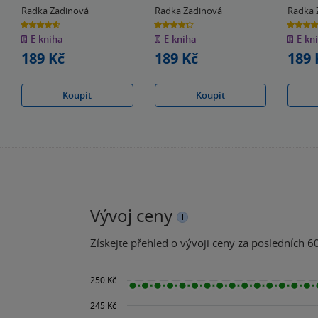
Radka Zadinová
Radka Zadinová
Radka 
4.6
4.3
4.7
z
z
z
E-kniha
E-kniha
E-kn
5
5
5
hvězdiček
hvězdiček
hvězdiče
189 Kč
189 Kč
189 
Koupit
Koupit
Vývoj ceny
Získejte přehled o vývoji ceny za posledních 60