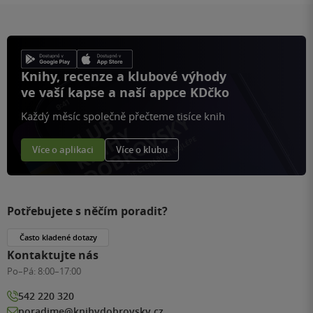
Knihy, recenze a klubové výhody
ve vaší kapse a naší appce KDčko
Každý měsíc společně přečteme tisíce knih
Více o aplikaci
Více o klubu
Potřebujete s něčím poradit?
Často kladené dotazy
Kontaktujte nás
Po–Pá:
8:00–17:00
542 220 320
poradime@knihydobrovsky.cz