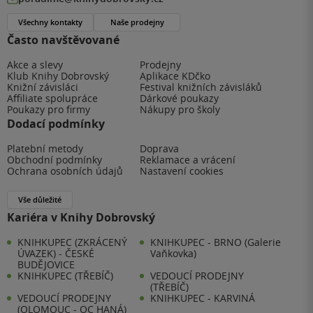
Všechny kontakty
Naše prodejny
Často navštěvované
Akce a slevy
Prodejny
Klub Knihy Dobrovský
Aplikace KDčko
Knižní závisláci
Festival knižních závisláků
Affiliate spolupráce
Dárkové poukazy
Poukazy pro firmy
Nákupy pro školy
Dodací podmínky
Platební metody
Doprava
Obchodní podmínky
Reklamace a vrácení
Ochrana osobních údajů
Nastavení cookies
Vše důležité
Kariéra v Knihy Dobrovský
KNIHKUPEC (ZKRÁCENÝ
KNIHKUPEC - BRNO (Galerie
ÚVAZEK) - ČESKÉ
Vaňkovka)
BUDĚJOVICE
KNIHKUPEC (TŘEBÍČ)
VEDOUCÍ PRODEJNY
(TŘEBÍČ)
VEDOUCÍ PRODEJNY
KNIHKUPEC - KARVINÁ
(OLOMOUC - OC HANÁ)