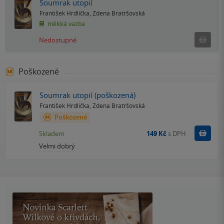
Soumrak utopií
František Hrdlička
,
Zdena Bratršovská
měkká vazba
Ned
Nedostupné
Poškozené
Soumrak utopií (poškozená)
František Hrdlička
,
Zdena Bratršovská
Poškozené
Do k
Skladem
149 Kč
s DPH
Velmi dobrý