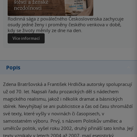
Rodinná sága z poválečného Československa zachycuje
osudy jedné ženy i proměny českého venkova v době,
kdy se životy měnily ze dne na den.
Více informací
Popis
Zdena Bratršovská a František Hrdlička autorsky spolupracují
už od 70. let. Napsali řadu prozaických děl s nádechem
magického realismu, jakož i několik dramat a básnických
sbírek. Nevyhýbají se ani publicistice a čas od času shromáždí
své texty, které vyšly v novinách či časopisech, v
samostatném výboru. Prvý, s názvem Politikův umělec a
umělcův politik, vyšel roku 2002, druhý přináší tato kniha. Její
texty vznikaly v letech 2004 až 2007, mají esejistický