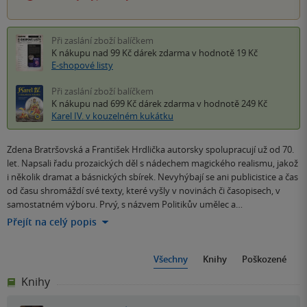
Při zaslání zboží balíčkem
K nákupu nad 99 Kč
dárek zdarma
v hodnotě 19 Kč
E-shopové listy
Při zaslání zboží balíčkem
K nákupu nad 699 Kč
dárek zdarma
v hodnotě 249 Kč
Karel IV. v kouzelném kukátku
Zdena Bratršovská a František Hrdlička autorsky spolupracují už od 70.
let. Napsali řadu prozaických děl s nádechem magického realismu, jakož
i několik dramat a básnických sbírek. Nevyhýbají se ani publicistice a čas
od času shromáždí své texty, které vyšly v novinách či časopisech, v
samostatném výboru. Prvý, s názvem Politikův umělec a…
Přejít na celý popis
Všechny
Knihy
Poškozené
Knihy