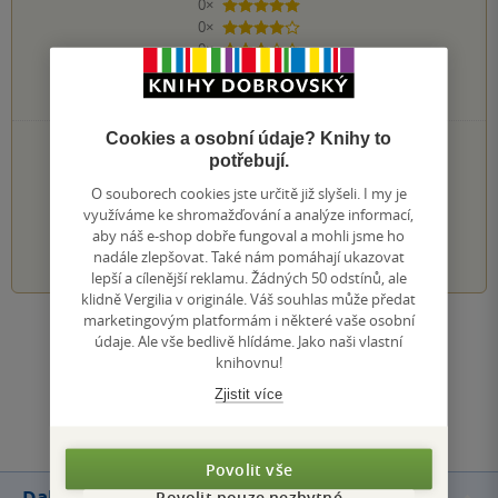
0×
5 hvězdiček
0×
4 hvězdičky
0×
3 hvězdičky
0×
2 hvězdičky
0×
1 hvezdička
Cookies a osobní údaje? Knihy to
PŘIDEJTE SVÉ HODNOCENÍ KNIHY
potřebují.
Hodnocení našich knihkupců: 0.0 z 5
O souborech cookies jste určitě již slyšeli. I my je
využíváme ke shromažďování a analýze informací,
aby náš e-shop dobře fungoval a mohli jsme ho
1
2
3
4
5
nadále zlepšovat. Také nám pomáhají ukazovat
lepší a cílenější reklamu. Žádných 50 odstínů, ale
klidně Vergilia v originále. Váš souhlas může předat
marketingovým platformám i některé vaše osobní
Zobrazit všechna hodnocení
údaje. Ale vše bedlivě hlídáme. Jako naši vlastní
knihovnu!
Zjistit více
Přidat hodnocení
Povolit vše
Další knihy autora
Povolit pouze nezbytné