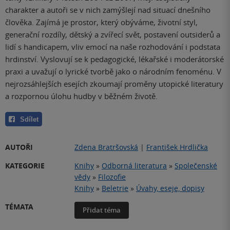
charakter a autoři se v nich zamýšlejí nad situací dnešního
člověka. Zajímá je prostor, který obýváme, životní styl,
generační rozdíly, dětský a zvířecí svět, postavení outsiderů a
lidí s handicapem, vliv emocí na naše rozhodování i podstata
hrdinství. Vyslovují se k pedagogické, lékařské i moderátorské
praxi a uvažují o lyrické tvorbě jako o národním fenoménu. V
nejrozsáhlejších esejích zkoumají proměny utopické literatury
a rozpornou úlohu hudby v běžném životě.
Sdílet
AUTOŘI
Zdena Bratršovská
|
František Hrdlička
KATEGORIE
Knihy
»
Odborná literatura
»
Společenské
vědy
»
Filozofie
Knihy
»
Beletrie
»
Úvahy, eseje, dopisy
TÉMATA
Přidat téma