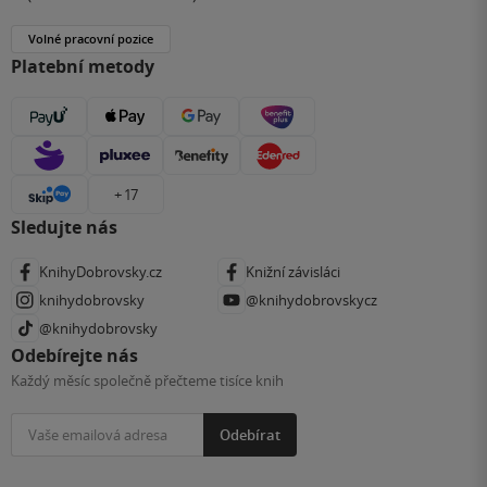
Volné pracovní pozice
Platební metody
+ 17
Sledujte nás
KnihyDobrovsky.cz
Knižní závisláci
knihydobrovsky
@knihydobrovskycz
@knihydobrovsky
Odebírejte nás
Každý měsíc společně přečteme tisíce knih
Odebírat