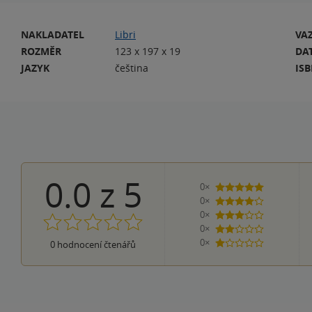
NAKLADATEL
Libri
VA
ROZMĚR
123 x 197 x 19
DA
JAZYK
čeština
IS
0.0
z
5
0×
5 hvězdiček
0×
4 hvězdičky
0×
3 hvězdičky
0×
2 hvězdičky
0×
0
hodnocení čtenářů
1 hvezdička