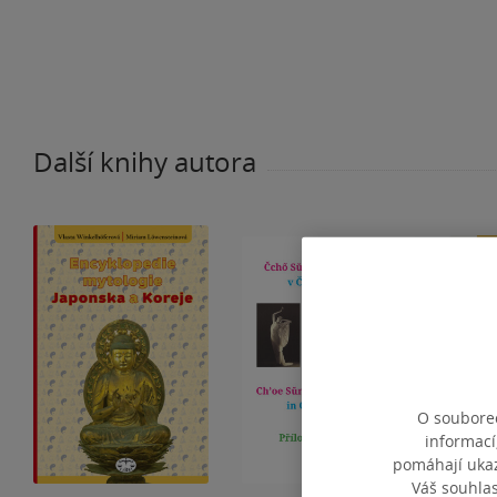
Další knihy autora
O souborec
informací
pomáhají ukazo
Váš souhla