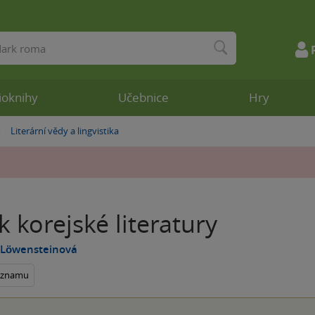
ioknihy
Učebnice
Hry
Literární vědy a lingvistika
»
k korejské literatury
 Löwensteinová
seznamu