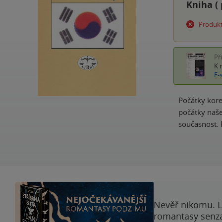
Kniha (
Produkt
Př
K 
E-
Počátky kore
počátky naše
současnost. 
Nevěř nikomu. L
romantasy senzac