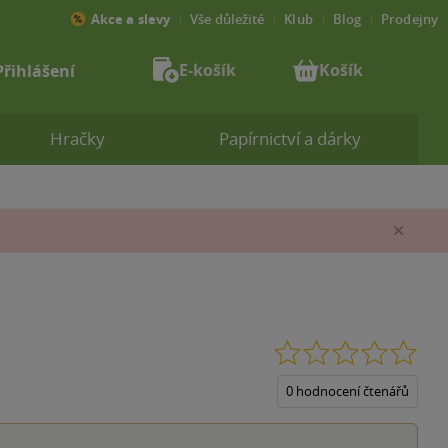
Akce a slevy
Vše důležité
Klub
Blog
Prodejny
E-košík
Košík
Přihlášení
Hračky
Papírnictví a dárky
Zav
0.0
z
5
0 hodnocení čtenářů
hvěz