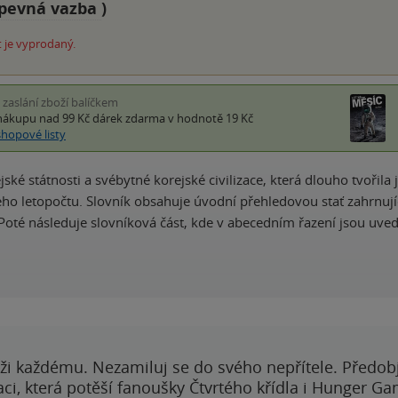
pevná vazba
)
 je vyprodaný.
i zaslání zboží balíčkem
nákupu nad 99 Kč
dárek zdarma
v hodnotě 19 Kč
shopové listy
jské státnosti a svébytné korejské civilizace, která dlouho tvořil
ho letopočtu. Slovník obsahuje úvodní přehledovou stať zahrnující
Poté následuje slovníková část, kde v abecedním řazení jsou uve
ži každému. Nezamiluj se do svého nepřítele. Předobj
i, která potěší fanoušky Čtvrtého křídla i Hunger Ga