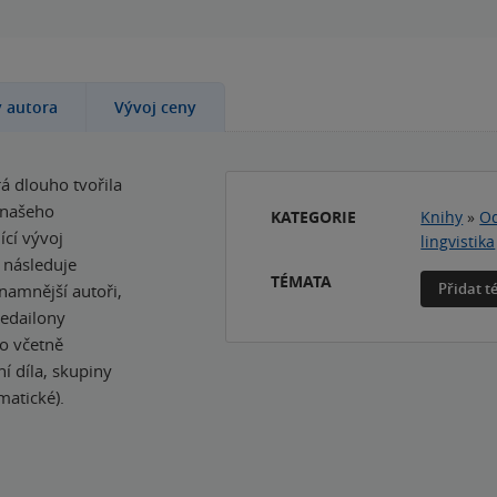
y autora
Vývoj ceny
rá dlouho tvořila
 našeho
KATEGORIE
Knihy
»
Od
ící vývoj
lingvistika
é následuje
TÉMATA
Přidat 
namnější autoři,
medailony
to včetně
í díla, skupiny
matické).