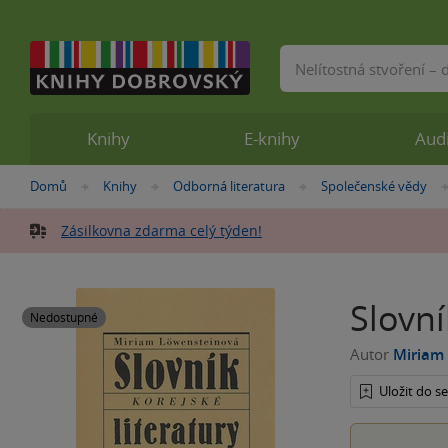
Vyhledávání
Knihy
E-knihy
Aud
Nacházíte
Domů
Knihy
Odborná literatura
Společenské vědy
»
»
»
se
zde:
Zásilkovna zdarma celý týden!
Slovní
Nedostupné
Autor
Miriam
Uložit do 