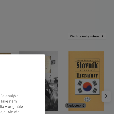
Všechny knihy autora
Následu
í a analýze
. Také nám
Nedostupné
ia v originále.
je. Ale vše