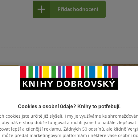
Přidat hodnocení
Cookies a osobní údaje? Knihy to potřebují.
h cookies jste určitě již slyšeli. I my je využíváme ke shromažďován
, aby náš e-shop dobře fungoval a mohli jsme ho nadále zlepšovat
vat lepší a cílenější reklamu. Žádných 50 odstínů, ale klidně Vergil
s může předat marketingovým platformám i některé vaše osobní úda