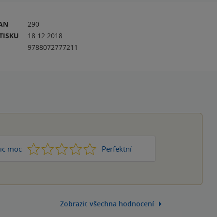
RAN
290
TISKU
18.12.2018
9788072777211
1
2
3
4
5
ic moc
Perfektní
Zobrazit všechna hodnocení