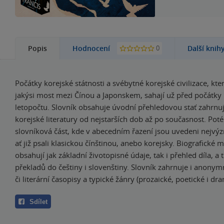
0
Popis
Hodnocení
Další knih
Počátky korejské státnosti a svébytné korejské civilizace, kte
jakýsi most mezi Čínou a Japonskem, sahají už před počátky
letopočtu. Slovník obsahuje úvodní přehledovou stať zahrnuj
korejské literatury od nejstarších dob až po současnost. Pot
slovníková část, kde v abecedním řazení jsou uvedeni nejvýz
ať již psali klasickou čínštinou, anebo korejsky. Biografické 
obsahují jak základní životopisné údaje, tak i přehled díla, a 
překladů do češtiny i slovenštiny. Slovník zahrnuje i anonymn
či literární časopisy a typické žánry (prozaické, poetické i dra
Sdílet