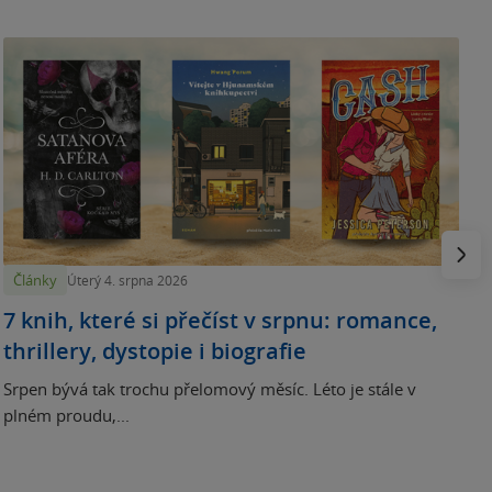
N
p
Násled
Články
Úterý 4. srpna 2026
7 knih, které si přečíst v srpnu: romance,
thrillery, dystopie i biografie
Srpen bývá tak trochu přelomový měsíc. Léto je stále v
plném proudu,...