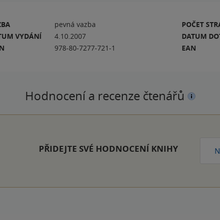
ZBA
pevná vazba
POČET ST
TUM VYDÁNÍ
4.10.2007
DATUM DO
BN
978-80-7277-721-1
EAN
Hodnocení a recenze čtenářů
PŘIDEJTE SVÉ HODNOCENÍ KNIHY
N