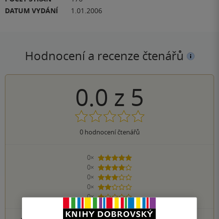
DATUM VYDÁNÍ
1.01.2006
Hodnocení a recenze čtenářů
0.0
z
5
0
hodnocení čtenářů
0×
5 hvězdiček
0×
4 hvězdičky
0×
3 hvězdičky
0×
2 hvězdičky
0×
1 hvezdička