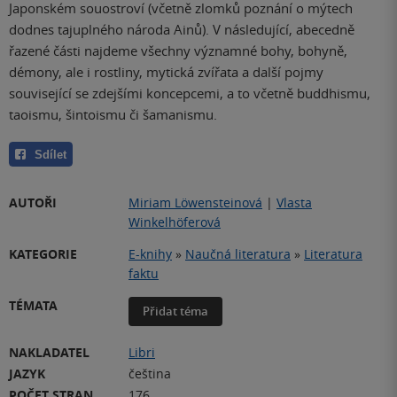
Japonském souostroví (včetně zlomků poznání o mýtech
dodnes tajuplného národa Ainů). V následující, abecedně
řazené části najdeme všechny významné bohy, bohyně,
démony, ale i rostliny, mytická zvířata a další pojmy
související se zdejšími koncepcemi, a to včetně buddhismu,
taoismu, šintoismu či šamanismu.
Sdílet
AUTOŘI
Miriam Löwensteinová
|
Vlasta
Winkelhöferová
KATEGORIE
E-knihy
»
Naučná literatura
»
Literatura
faktu
TÉMATA
Přidat téma
NAKLADATEL
Libri
JAZYK
čeština
POČET STRAN
176