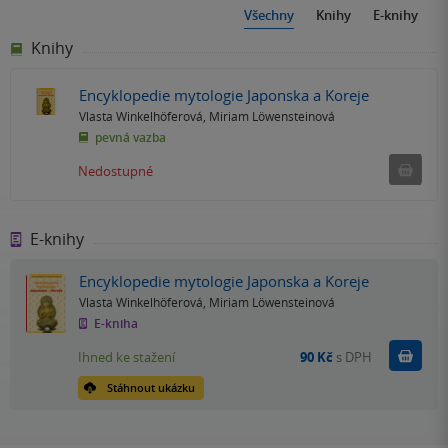
Všechny
Knihy
E-knihy
Knihy
Encyklopedie mytologie Japonska a Koreje
Vlasta Winkelhöferová
,
Miriam Löwensteinová
pevná vazba
Ned
Nedostupné
E-knihy
Encyklopedie mytologie Japonska a Koreje
Vlasta Winkelhöferová
,
Miriam Löwensteinová
E-kniha
Koupit
Ihned ke stažení
90 Kč
s DPH
Stáhnout ukázku