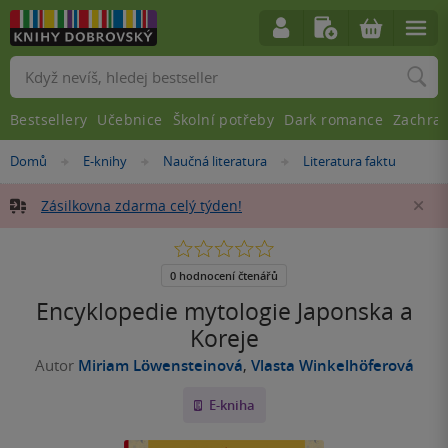
Vyhledávání
Bestsellery
Učebnice
Školní potřeby
Dark romance
Zachra
Nacházíte
Domů
E-knihy
Naučná literatura
Literatura faktu
»
»
»
se
zde:
Zásilkovna zdarma celý týden!
Za
0.0
z
5
0 hodnocení čtenářů
hvězdiček
Encyklopedie mytologie Japonska a
Koreje
Autor
Miriam Löwensteinová
,
Vlasta Winkelhöferová
E-kniha