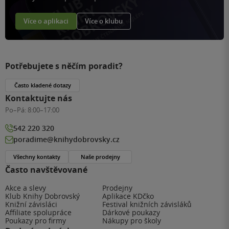
Více o aplikaci
Více o klubu
Potřebujete s něčím poradit?
Často kladené dotazy
Kontaktujte nás
Po–Pá:
8:00–17:00
542 220 320
poradime@knihydobrovsky.cz
Všechny kontakty
Naše prodejny
Často navštěvované
Akce a slevy
Prodejny
Klub Knihy Dobrovský
Aplikace KDčko
Knižní závisláci
Festival knižních závisláků
Affiliate spolupráce
Dárkové poukazy
Poukazy pro firmy
Nákupy pro školy