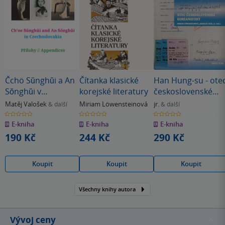
Čchö Sŭnghŭi a An
Čítanka klasické
Han Hung-su - ote
Sŏnghŭi v
korejské literatury
československé
Československu
koreanistiky
Matěj Valošek
Miriam Löwensteinová
jr.
& další
& další
0.0
0.0
0.0
z
z
z
E-kniha
E-kniha
E-kniha
5
5
5
hvězdiček
hvězdiček
hvězdiček
190 Kč
244 Kč
290 Kč
Koupit
Koupit
Koupit
Všechny knihy autora
Vývoj ceny