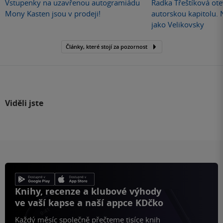
Vstupenky na uzavřenou autogramiádu
Radka Třeštíková otev
Mony Kasten jsou v prodeji!
autorskou kapitolu.
jako Velikovsky
Články, které stojí za pozornost
Viděli jste
Knihy, recenze a klubové výhody
ve vaší kapse a naší appce KDčko
Každý měsíc společně přečteme tisíce knih