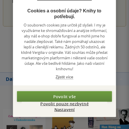
PŘIDEJTE SVÉ HODNOCENÍ PRODUKTU
Cookies a osobní údaje? Knihy to
1
2
3
4
5
potřebují.
O souborech cookies jste určitě již slyšeli. I my je
využíváme ke shromažďování a analýze informací,
aby náš e-shop dobře fungoval a mohli jsme ho
Zobrazit všechna hodnocení
nadále zlepšovat. Také nám pomáhají ukazovat
lepší a cílenější reklamu. Žádných 50 odstínů, ale
klidně Vergilia v originále. Váš souhlas může předat
Přidat hodnocení
marketingovým platformám i některé vaše osobní
údaje. Ale vše bedlivě hlídáme. Jako naši vlastní
knihovnu!
Zjistit více
Další knihy autora
Povolit vše
Povolit pouze nezbytné
Nastavení