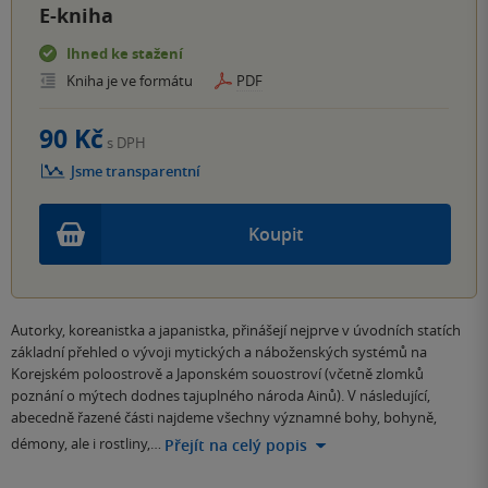
E-kniha
Ihned ke stažení
Kniha je ve formátu
PDF
90 Kč
s DPH
Jsme transparentní
Koupit
Autorky, koreanistka a japanistka, přinášejí nejprve v úvodních statích
základní přehled o vývoji mytických a náboženských systémů na
Korejském poloostrově a Japonském souostroví (včetně zlomků
poznání o mýtech dodnes tajuplného národa Ainů). V následující,
abecedně řazené části najdeme všechny významné bohy, bohyně,
démony, ale i rostliny,…
Přejít na celý popis