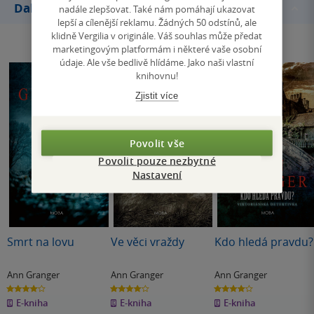
Další knihy autora
nadále zlepšovat. Také nám pomáhají ukazovat
lepší a cílenější reklamu. Žádných 50 odstínů, ale
klidně Vergilia v originále. Váš souhlas může předat
marketingovým platformám i některé vaše osobní
údaje. Ale vše bedlivě hlídáme. Jako naši vlastní
knihovnu!
Zjistit více
Povolit vše
Povolit pouze nezbytné
Nastavení
Smrt na lovu
Ve věci vraždy
Kdo hledá pravdu?
Ann Granger
Ann Granger
Ann Granger
4.0
4.0
4.0
z
z
z
E-kniha
E-kniha
E-kniha
5
5
5
hvězdiček
hvězdiček
hvězdiček