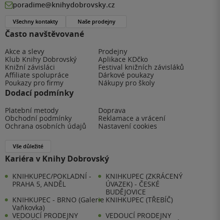
poradime@knihydobrovsky.cz
Všechny kontakty
Naše prodejny
Často navštěvované
Akce a slevy
Prodejny
Klub Knihy Dobrovský
Aplikace KDčko
Knižní závisláci
Festival knižních závisláků
Affiliate spolupráce
Dárkové poukazy
Poukazy pro firmy
Nákupy pro školy
Dodací podmínky
Platební metody
Doprava
Obchodní podmínky
Reklamace a vrácení
Ochrana osobních údajů
Nastavení cookies
Vše důležité
Kariéra v Knihy Dobrovský
KNIHKUPEC/POKLADNÍ -
KNIHKUPEC (ZKRÁCENÝ
PRAHA 5, ANDĚL
ÚVAZEK) - ČESKÉ
BUDĚJOVICE
KNIHKUPEC - BRNO (Galerie
KNIHKUPEC (TŘEBÍČ)
Vaňkovka)
VEDOUCÍ PRODEJNY
VEDOUCÍ PRODEJNY