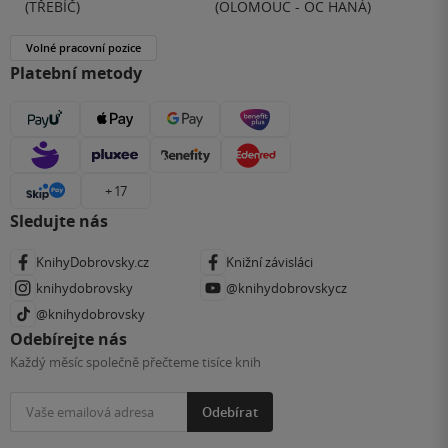
(TŘEBÍČ)
(OLOMOUC - OC HANÁ)
Volné pracovní pozice
Platební metody
+ 17
Sledujte nás
KnihyDobrovsky.cz
Knižní závisláci
knihydobrovsky
@knihydobrovskycz
@knihydobrovsky
Odebírejte nás
Každý měsíc společně přečteme tisíce knih
Odebírat