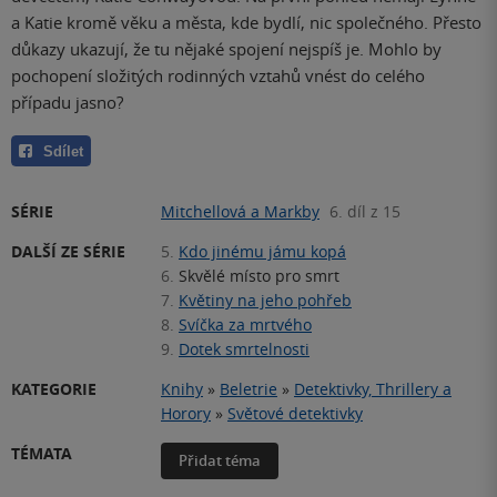
a Katie kromě věku a města, kde bydlí, nic společného. Přesto
důkazy ukazují, že tu nějaké spojení nejspíš je. Mohlo by
pochopení složitých rodinných vztahů vnést do celého
případu jasno?
Sdílet
SÉRIE
Mitchellová a Markby
6. díl z 15
DALŠÍ ZE SÉRIE
5.
Kdo jinému jámu kopá
6.
Skvělé místo pro smrt
7.
Květiny na jeho pohřeb
8.
Svíčka za mrtvého
9.
Dotek smrtelnosti
KATEGORIE
Knihy
»
Beletrie
»
Detektivky, Thrillery a
Horory
»
Světové detektivky
TÉMATA
Přidat téma