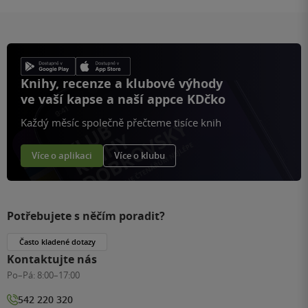
Knihy, recenze a klubové výhody
ve vaší kapse a naší appce KDčko
Každý měsíc společně přečteme tisíce knih
Více o aplikaci
Více o klubu
Potřebujete s něčím poradit?
Často kladené dotazy
Kontaktujte nás
Po–Pá:
8:00–17:00
542 220 320