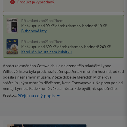
Produkt je vyprodaný.
Při zaslání zboží balíčkem
K nákupu nad 99 Kč
dárek zdarma
v hodnotě 19 Kč
E-shopové listy
Při zaslání zboží balíčkem
K nákupu nad 699 Kč
dárek zdarma
v hodnotě 249 Kč
Karel IV. v kouzelném kukátku
V srdci zalesněného Cotswoldsu je nalezeno tělo mladičké Lynne
Willisové, která byla předchozí večer spatřena v místním hostinci, odkud
odešla s neznámým mužem. V téže době se Meredith Michellová
spřátelí s jiným místním děvčetem, Katie Conwayovou. Na první pohled
nemají Lynne a Katie kromě věku a města, kde bydlí, nic společného.
Přesto…
Přejít na celý popis