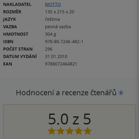
NAKLADATEL
MOTTO
ROZMĚR
135 x 215 x 20
JAZYK
čeština
VAZBA
pevná vazba
HMOTNOST
304 g
ISBN
978-80-7246-482-1
POČET STRAN
296
DATUM VYDÁNÍ
31.01.2010
EAN
9788072464821
Hodnocení a recenze čtenářů
5.0
z
5