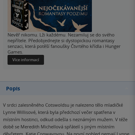
Nevěř nikomu. Lži každému. Nezamiluj se do svého
nepřítele. Předobjednejte si dystopickou romantasy
senzaci, která potěší fanoušky Čtvrtého křídla i Hunger
Games.
Více informací
Popis
V srdci zalesněného Cotswoldsu je nalezeno tělo mladičké
Lynne Willisové, která byla předchozí večer spatřena v
místním hostinci, odkud odešla s neznámým mužem. V téže
době se Meredith Michellová spřátelí s jiným místním
děvčetem, Katie Conwayovou. Na první pohled nemají Lynne