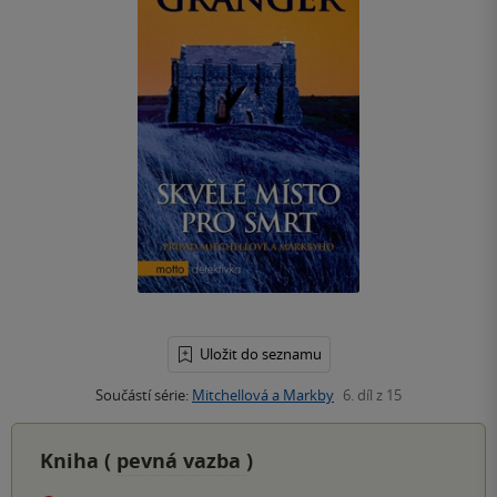
Uložit do seznamu
Součástí série:
Mitchellová a Markby
6. díl z 15
Kniha (
pevná vazba
)