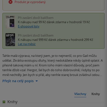
Produkt je vyprodaný.
Při zaslání zboží balíčkem
K nákupu nad 99 Kč
dárek zdarma
v hodnotě 19 Kč
E-shopové listy
Při zaslání zboží balíčkem
K nákupu nad 999 Kč
dárek zdarma
v hodnotě 299 Kč
Let na měsíc
Tahle malá výprava, na který jsem, je to nejmenší, co pro Gail můžu
udělat. Zkrátka existujou dluhy, který nedokážete nikdy úplně splatit. A
přesně takovej mám u ní. Krom toho mám vlastní důvody, proč jsem
tenhle džob vzal. Hergot, šel bych do toho dobrovolně, i kdyby to po
mně nechtěly. Jen bych si přál, aby tenhle starej brouk zvládnul celou…
Přejít na celý popis
Všechny
Knihy
Knihy