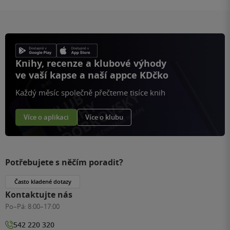
Knihy, recenze a klubové výhody
ve vaší kapse a naší appce KDčko
Každý měsíc společně přečteme tisíce knih
Více o aplikaci
Více o klubu
Potřebujete s něčím poradit?
Často kladené dotazy
Kontaktujte nás
Po–Pá:
8:00–17:00
542 220 320