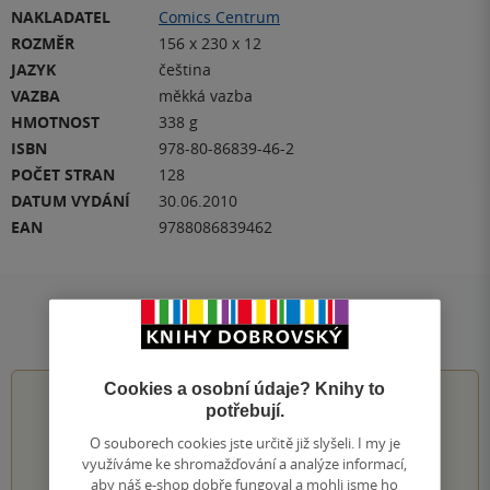
NAKLADATEL
Comics Centrum
ROZMĚR
156 x 230 x 12
JAZYK
čeština
VAZBA
měkká vazba
HMOTNOST
338 g
ISBN
978-80-86839-46-2
POČET STRAN
128
DATUM VYDÁNÍ
30.06.2010
EAN
9788086839462
Hodnocení a recenze čtenářů
Cookies a osobní údaje? Knihy to
5.0
z
5
potřebují.
O souborech cookies jste určitě již slyšeli. I my je
využíváme ke shromažďování a analýze informací,
aby náš e-shop dobře fungoval a mohli jsme ho