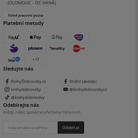
(OLOMOUC - OC HANÁ)
Volné pracovní pozice
Platební metody
+ 17
Sledujte nás
KnihyDobrovsky.cz
Knižní závisláci
knihydobrovsky
@knihydobrovskycz
@knihydobrovsky
Odebírejte nás
Každý měsíc společně přečteme tisíce knih
Odebírat