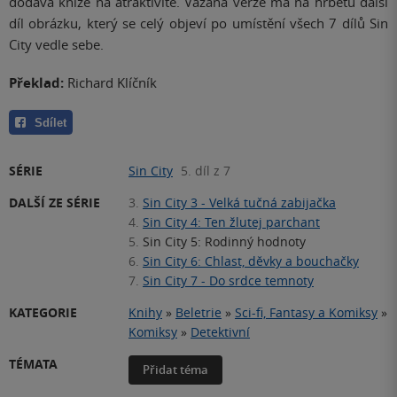
dodává knize na atraktivitě. Vázaná verze má na hřbetu další
díl obrázku, který se celý objeví po umístění všech 7 dílů Sin
City vedle sebe.
Překlad:
Richard Klíčník
Sdílet
SÉRIE
Sin City
5. díl z 7
DALŠÍ ZE SÉRIE
3.
Sin City 3 - Velká tučná zabijačka
4.
Sin City 4: Ten žlutej parchant
5.
Sin City 5: Rodinný hodnoty
6.
Sin City 6: Chlast, děvky a bouchačky
7.
Sin City 7 - Do srdce temnoty
KATEGORIE
Knihy
»
Beletrie
»
Sci-fi, Fantasy a Komiksy
»
Komiksy
»
Detektivní
TÉMATA
Přidat téma