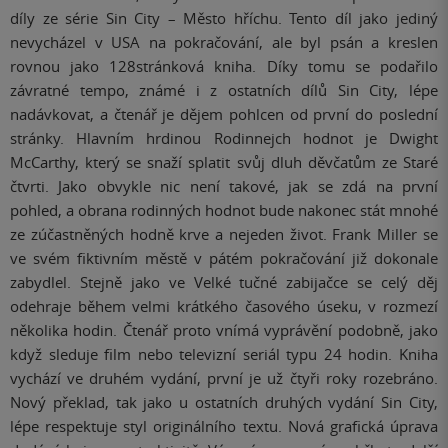
díly ze série Sin City – Město hříchu. Tento díl jako jediný
nevycházel v USA na pokračování, ale byl psán a kreslen
rovnou jako 128stránková kniha. Díky tomu se podařilo
závratné tempo, známé i z ostatních dílů Sin City, lépe
nadávkovat, a čtenář je dějem pohlcen od první do poslední
stránky. Hlavním hrdinou Rodinnejch hodnot je Dwight
McCarthy, který se snaží splatit svůj dluh děvčatům ze Staré
čtvrti. Jako obvykle nic není takové, jak se zdá na první
pohled, a obrana rodinných hodnot bude nakonec stát mnohé
ze zúčastněných hodně krve a nejeden život. Frank Miller se
ve svém fiktivním městě v pátém pokračování již dokonale
zabydlel. Stejně jako ve Velké tučné zabijačce se celý děj
odehraje během velmi krátkého časového úseku, v rozmezí
několika hodin. Čtenář proto vnímá vyprávění podobně, jako
když sleduje film nebo televizní seriál typu 24 hodin. Kniha
vychází ve druhém vydání, první je už čtyři roky rozebráno.
Nový překlad, tak jako u ostatních druhých vydání Sin City,
lépe respektuje styl originálního textu. Nová grafická úprava