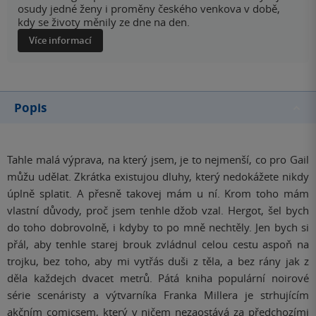
osudy jedné ženy i proměny českého venkova v době,
kdy se životy měnily ze dne na den.
Více informací
Popis
Tahle malá výprava, na který jsem, je to nejmenší, co pro Gail
můžu udělat. Zkrátka existujou dluhy, který nedokážete nikdy
úplně splatit. A přesně takovej mám u ní. Krom toho mám
vlastní důvody, proč jsem tenhle džob vzal. Hergot, šel bych
do toho dobrovolně, i kdyby to po mně nechtěly. Jen bych si
přál, aby tenhle starej brouk zvlá
dnul celou cestu aspoň na
trojku, bez toho, aby mi vytřás duši z těla, a bez rány jak z
děla každejch dvacet metrů. Pátá kniha populární noirové
série scenáristy a výtvarníka Franka Millera je strhujícím
akčním comicsem, který v ničem nezaostává za předchozími