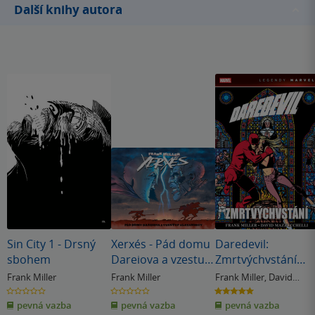
Další knihy autora
Sin City 1 - Drsný
Xerxés - Pád domu
Daredevil:
sbohem
Dareiova a vzestup
Zmrtvýchvstání
Alexandrův
(Legendy Marvel)
Frank Miller
Frank Miller
Frank Miller
,
David
Mazzucchelli
0.0
0.0
5.0
z
z
z
pevná vazba
pevná vazba
pevná vazba
5
5
5
hvězdiček
hvězdiček
hvězdiček