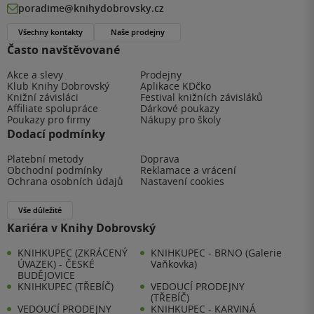
poradime@knihydobrovsky.cz
Všechny kontakty
Naše prodejny
Často navštěvované
Akce a slevy
Prodejny
Klub Knihy Dobrovský
Aplikace KDčko
Knižní závisláci
Festival knižních závisláků
Affiliate spolupráce
Dárkové poukazy
Poukazy pro firmy
Nákupy pro školy
Dodací podmínky
Platební metody
Doprava
Obchodní podmínky
Reklamace a vrácení
Ochrana osobních údajů
Nastavení cookies
Vše důležité
Kariéra v Knihy Dobrovský
KNIHKUPEC (ZKRÁCENÝ
KNIHKUPEC - BRNO (Galerie
ÚVAZEK) - ČESKÉ
Vaňkovka)
BUDĚJOVICE
KNIHKUPEC (TŘEBÍČ)
VEDOUCÍ PRODEJNY
(TŘEBÍČ)
VEDOUCÍ PRODEJNY
KNIHKUPEC - KARVINÁ