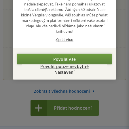
1
hodnocení čtenářů
nadále zlepšovat. Také nám pomáhají ukazovat
lepší a cílenější reklamu. Žádných 50 odstínů, ale
klidně Vergilia v originále. Váš souhlas může předat
1×
5 hvězdiček
marketingovým platformám i některé vaše osobní
0×
4 hvězdičky
údaje. Ale vše bedlivě hlídáme. Jako naši vlastní
0×
3 hvězdičky
knihovnu!
0×
2 hvězdičky
Zjistit více
0×
1 hvezdička
PŘIDEJTE SVÉ HODNOCENÍ KNIHY
Povolit vše
Povolit pouze nezbytné
1
2
3
4
5
Nastavení
Zobrazit všechna hodnocení
Přidat hodnocení