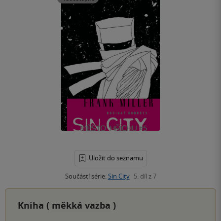
Uložit do seznamu
Součástí série:
Sin City
5. díl z 7
Kniha (
měkká vazba
)