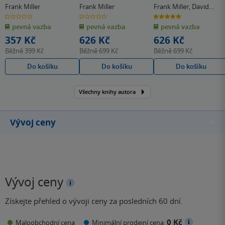
Alexandrův
(Legendy Marvel)
Frank Miller
Frank Miller
Frank Miller
,
David
Mazzucchelli
0.0
0.0
5.0
z
z
z
pevná vazba
pevná vazba
pevná vazba
5
5
5
hvězdiček
hvězdiček
hvězdiček
357 Kč
626 Kč
626 Kč
Běžně
399 Kč
Běžně
699 Kč
Běžně
699 Kč
Do košíku
Do košíku
Do košíku
Všechny knihy autora
Vývoj ceny
Vývoj ceny
Získejte přehled o vývoji ceny za posledních 60 dní.
0 Kč
Maloobchodní cena
Minimální prodejní cena: