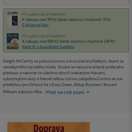
Při zaslání zboží balíčkem
K nákupu nad 99 Kč
dárek zdarma
v hodnotě 19 Kč
E-shopové listy
Při zaslání zboží balíčkem
K nákupu nad 699 Kč
dárek zdarma
v hodnotě 249 Kč
Karel IV. v kouzelném kukátku
Dwight McCarthy se pokusí pomoci své současné přítelkyni, zbavit se
neodbytného bývalého ctitele. Situace se nevyvine přesně podle jeho
představ a nakonec to všechno skončí usekanými hlavami,
vybuchujícími auty a hlavně velkou tučnou zabijačkou.Comics se stal
předlohou pro filmový hit s Evou Green, Mikey Rourkem, Brucem
Willisem a Jesicou Alba…
Přejít na celý popis