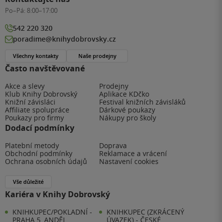
Po–Pá:
8:00–17:00
542 220 320
poradime@knihydobrovsky.cz
Všechny kontakty
Naše prodejny
Často navštěvované
Akce a slevy
Prodejny
Klub Knihy Dobrovský
Aplikace KDčko
Knižní závisláci
Festival knižních závisláků
Affiliate spolupráce
Dárkové poukazy
Poukazy pro firmy
Nákupy pro školy
Dodací podmínky
Platební metody
Doprava
Obchodní podmínky
Reklamace a vrácení
Ochrana osobních údajů
Nastavení cookies
Vše důležité
Kariéra v Knihy Dobrovský
KNIHKUPEC/POKLADNÍ -
KNIHKUPEC (ZKRÁCENÝ
PRAHA 5, ANDĚL
ÚVAZEK) - ČESKÉ