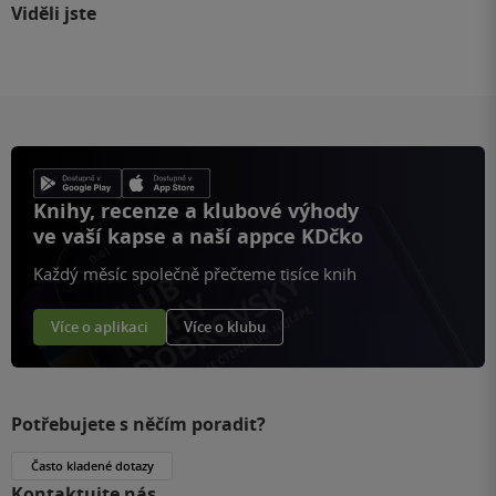
Viděli jste
Knihy, recenze a klubové výhody
ve vaší kapse a naší appce KDčko
Každý měsíc společně přečteme tisíce knih
Více o aplikaci
Více o klubu
Potřebujete s něčím poradit?
Často kladené dotazy
Kontaktujte nás