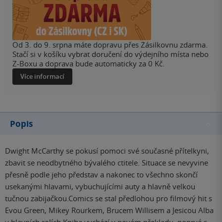
Od 3. do 9. srpna máte dopravu přes Zásilkovnu zdarma.
Stačí si v košíku vybrat doručení do výdejního místa nebo
Z-Boxu a doprava bude automaticky za 0 Kč.
Více informací
Popis
Dwight McCarthy se pokusí pomoci své současné přítelkyni,
zbavit se neodbytného bývalého ctitele. Situace se nevyvine
přesně podle jeho představ a nakonec to všechno skončí
usekanými hlavami, vybuchujícími auty a hlavně velkou
tučnou zabijačkou.Comics se stal předlohou pro filmový hit s
Evou Green, Mikey Rourkem, Brucem Willisem a Jesicou Alba