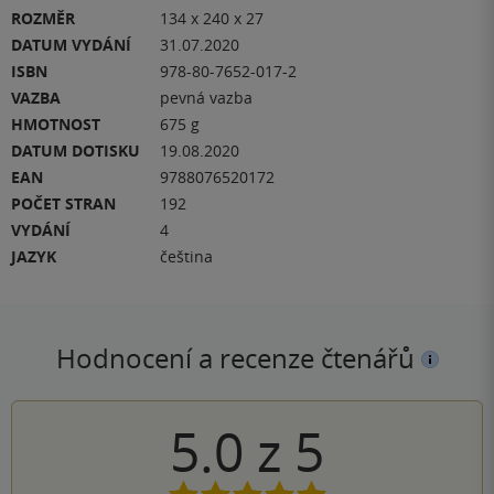
ROZMĚR
134 x 240 x 27
DATUM VYDÁNÍ
31.07.2020
ISBN
978-80-7652-017-2
VAZBA
pevná vazba
HMOTNOST
675 g
DATUM DOTISKU
19.08.2020
EAN
9788076520172
POČET STRAN
192
VYDÁNÍ
4
JAZYK
čeština
Hodnocení a recenze čtenářů
5.0
z
5