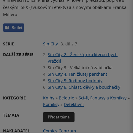
v hlavních rolích.Kniha vychází v novém překladu, poprvé s
českými SFX (zvukovými efekty) a s novými obálkami Franka
Millera.
Sdílet
SÉRIE
Sin City
3. díl z 7
DALŠÍ ZE SÉRIE
2.
Sin City 2 - Ženská, pro kterou bych
vraždil
3.
Sin City 3 - Velká tučná zabijačka
4.
Sin City 4: Ten žlutej parchant
5.
Sin City 5: Rodinný hodnoty
6.
Sin City 6: Chlast, děvky a bouchačky
KATEGORIE
Knihy
»
Beletrie
»
Sci-fi, Fantasy a Komiksy
»
Komiksy
»
Detektivní
TÉMATA
Přidat téma
NAKLADATEL
Comics Centrum