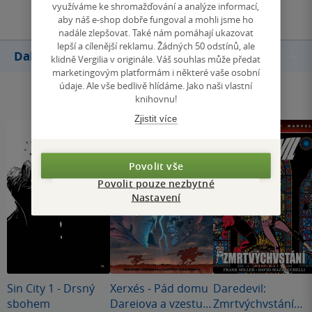
využíváme ke shromažďování a analýze informací,
aby náš e-shop dobře fungoval a mohli jsme ho
nadále zlepšovat. Také nám pomáhají ukazovat
lepší a cílenější reklamu. Žádných 50 odstínů, ale
Další knihy autora
klidně Vergilia v originále. Váš souhlas může předat
marketingovým platformám i některé vaše osobní
údaje. Ale vše bedlivě hlídáme. Jako naši vlastní
knihovnu!
Zjistit více
Povolit vše
Povolit pouze nezbytné
Nastavení
Sin City 1 - Drsný
Xerxés - Pád domu
Daredevil:
sbohem
Dareiova a vzestup
Zmrtvýchvstání