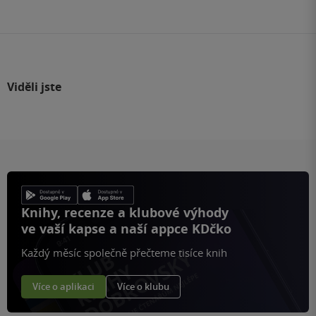
stránku
Viděli jste
Knihy, recenze a klubové výhody
ve vaší kapse a naší appce KDčko
Každý měsíc společně přečteme tisíce knih
Více o aplikaci
Více o klubu