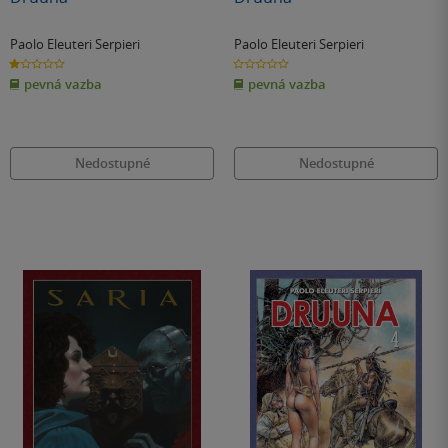
Paolo Eleuteri Serpieri
Paolo Eleuteri Serpieri
1.0
0.0
z
z
pevná vazba
pevná vazba
5
5
hvězdiček
hvězdiček
Nedostupné
Nedostupné