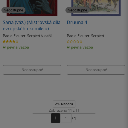
Nedostupné
Nedostupné
Saria (váz.) (Mistrovská díla
Druuna 4
evropského komiksu)
Paolo Eleuteri Serpieri
Paolo Eleuteri Serpieri
& další
4.0
0.0
z
z
pevná vazba
pevná vazba
5
5
hvězdiček
hvězdiček
Nedostupné
Nedostupné
Nahoru
Zobrazeno 11 z 11
1
/ 1
Přejít
na