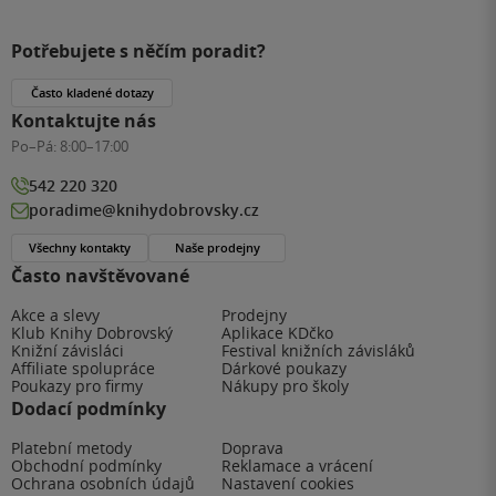
Potřebujete s něčím poradit?
Často kladené dotazy
Kontaktujte nás
Po–Pá:
8:00–17:00
542 220 320
poradime@knihydobrovsky.cz
Všechny kontakty
Naše prodejny
Často navštěvované
Akce a slevy
Prodejny
Klub Knihy Dobrovský
Aplikace KDčko
Knižní závisláci
Festival knižních závisláků
Affiliate spolupráce
Dárkové poukazy
Poukazy pro firmy
Nákupy pro školy
Dodací podmínky
Platební metody
Doprava
Obchodní podmínky
Reklamace a vrácení
Ochrana osobních údajů
Nastavení cookies