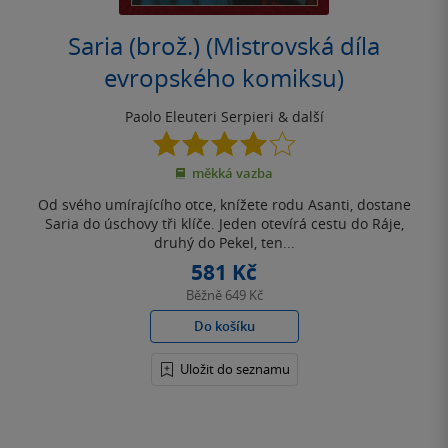
Saria (brož.) (Mistrovská díla
evropského komiksu)
Paolo Eleuteri Serpieri
& další
4.0
z
měkká vazba
5
hvězdiček
Od svého umírajícího otce, knížete rodu Asanti, dostane
Saria do úschovy tři klíče. Jeden otevírá cestu do Ráje,
druhý do Pekel, ten...
581 Kč
Běžně
649 Kč
Do košíku
Uložit do seznamu