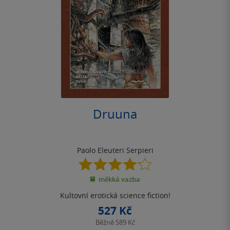
Druuna
Paolo Eleuteri Serpieri
4.2
z
měkká vazba
5
hvězdiček
Kultovní erotická science fiction!
527 Kč
Běžně
589 Kč