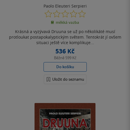
Paolo Eleuteri Serpieri
0.0
z
měkká vazba
5
hvězdiček
Krásná a vyzývavá Druuna se už po několikáté musí
protloukat postapokalyptickým světem. Tentokrát jí ovšem
situaci ještě více komplikuje...
536 Kč
Běžně
599 Kč
Do košíku
Uložit do seznamu