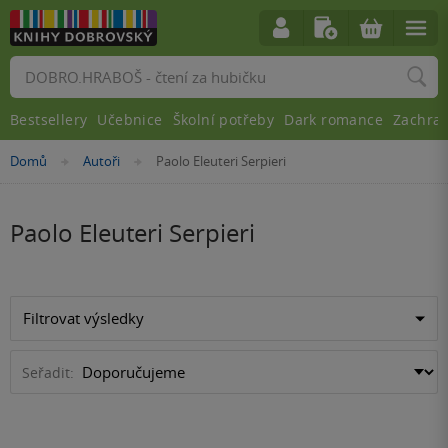
Vyhledávání
Bestsellery
Učebnice
Školní potřeby
Dark romance
Zachra
Nacházíte
Domů
Autoři
Paolo Eleuteri Serpieri
»
»
se
zde:
Paolo Eleuteri Serpieri
Filtrovat výsledky
Seřadit: