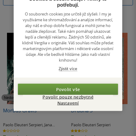
Do košíku
Do košíku
potřebují.
O souborech cookies jste určitě již slyšeli. I my je
využíváme ke shromažďování a analýze informací,
aby náš e-shop dobře fungoval a mohli jsme ho
nadále zlepšovat. Také nám pomáhají ukazovat
lepší a cílenější reklamu. Žádných 50 odstínů, ale
klidně Vergilia v originále. Váš souhlas může předat
marketingovým platformám i některé vaše osobní
údaje. Ale vše bedlivě hlídáme. Jako naši vlastní
knihovnu!
Zjistit více
Povolit vše
Povolit pouze nezbytné
Nedostupné
Nedostupné
Nastavení
Morbus Gravis
Druuna 3
Paolo Eleuteri Serpieri
,
Jana
Paolo Eleuteri Serpieri
Kratochvílová
1.0
3.0
z
z