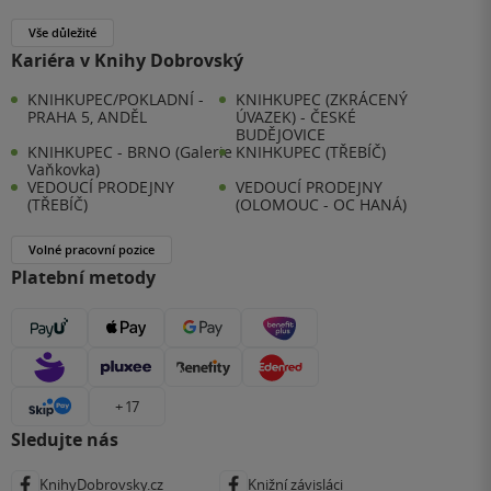
Vše důležité
Kariéra v Knihy Dobrovský
KNIHKUPEC/POKLADNÍ -
KNIHKUPEC (ZKRÁCENÝ
PRAHA 5, ANDĚL
ÚVAZEK) - ČESKÉ
BUDĚJOVICE
KNIHKUPEC - BRNO (Galerie
KNIHKUPEC (TŘEBÍČ)
Vaňkovka)
VEDOUCÍ PRODEJNY
VEDOUCÍ PRODEJNY
(TŘEBÍČ)
(OLOMOUC - OC HANÁ)
Volné pracovní pozice
Platební metody
+ 17
Sledujte nás
KnihyDobrovsky.cz
Knižní závisláci