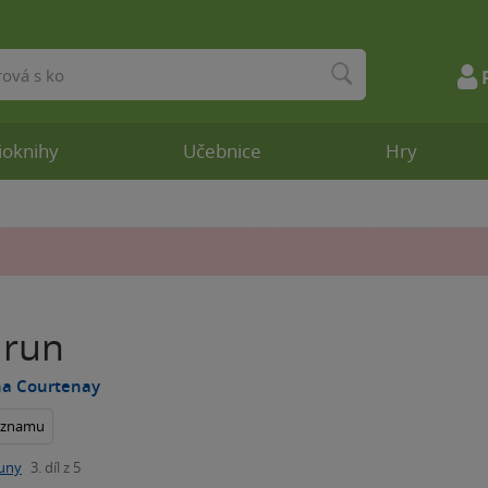
ioknihy
Učebnice
Hry
 run
na Courtenay
seznamu
uny
3. díl z 5