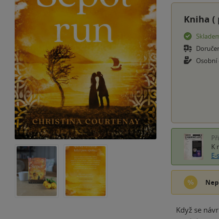
Kniha (
Sklade
Doruče
Osobní
Př
K 
E-
Nep
Když se návr