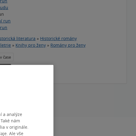
 run
sudu
un
í run
 run
storická literatura
»
Historické romány
letrie
»
Knihy pro ženy
»
Romány pro ženy
 v čase
téma
í a analýze
. Také nám
ia v originále.
RAN
344
je. Ale vše