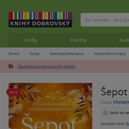
Vyhledávání
Knihy
E-knihy
Aud
Nacházíte
Domů
Knihy
Historická literatura
Historické romány
»
»
»
se
zde:
Zásilkovna zdarma celý týden!
Šepot
AKCE
Autor
Christi
Uložit do 
Součástí série:
R