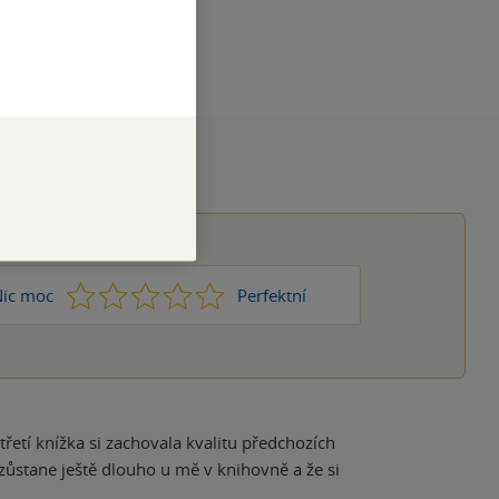
AZYK
angličtina
čeština
1
2
3
4
5
ic moc
Perfektní
 třetí knížka si zachovala kvalitu předchozích
 zůstane ještě dlouho u mě v knihovně a že si