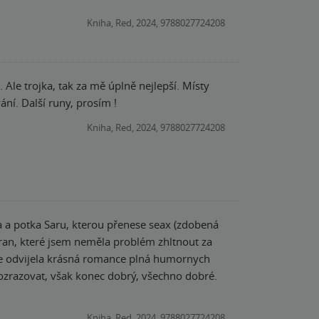
Kniha, Red, 2024, 9788027724208
 Ale trojka, tak za mě úplně nejlepší. Místy
ní. Další runy, prosím !
Kniha, Red, 2024, 9788027724208
a a potka Saru, kterou přenese seax (zdobená
tran, které jsem neměla problém zhltnout za
 se odvijela krásná romance plná humornych
 prozrazovat, však konec dobrý, všechno dobré.
Kniha, Red, 2024, 9788027724208