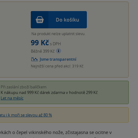
Do košíku
Na produkt nelze uplatnit slevu.
99 Kč
s DPH
Běžně 399 Kč
Jsme transparentní
Nejnižší cena před akcí: 319 Kč
Při zaslání zboží balíčkem
K nákupu nad 999 Kč
dárek zdarma
v hodnotě 299 Kč
Let na měsíc
atu i k moři se slevou až 80 %
ách o čepel vikinského nože, zčistajasna se ocitne v