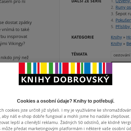
DALŠÍ ZE SÉRIE
1.
Ozvěny
 časem pro ni
2.
Runy o
3.
Šepot r
4.
Pokušen
 se dostat zpátky
5.
Přísliby
e vnímá to také
orbu inspirovat
KATEGORIE
Knihy
»
Hi
ými Vikingy?
Knihy
»
Be
TÉMATA
cestování
 nikdo jiný než
ké zkušenosti.
Přidat 
ně se vydají na
ě osud měl
Cookies a osobní údaje? Knihy to potřebují.
h cookies jste určitě již slyšeli. I my je využíváme ke shromažďován
, aby náš e-shop dobře fungoval a mohli jsme ho nadále zlepšovat
vat lepší a cílenější reklamu. Žádných 50 odstínů, ale klidně Vergil
ZBA
pevná vazba
POČET ST
s může předat marketingovým platformám i některé vaše osobní úda