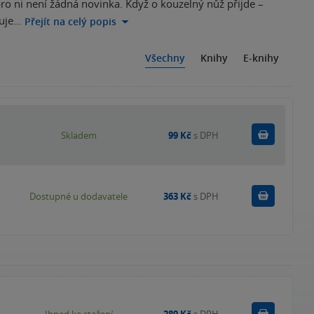
pro ni není žádná novinka. Když o kouzelný nůž přijde –
muje…
Přejít na celý popis
Všechny
Knihy
E-knihy
Do košík
Skladem
99 Kč
s DPH
Do košík
Dostupné u dodavatele
363 Kč
s DPH
Koupit
Ihned ke stažení
289 Kč
s DPH