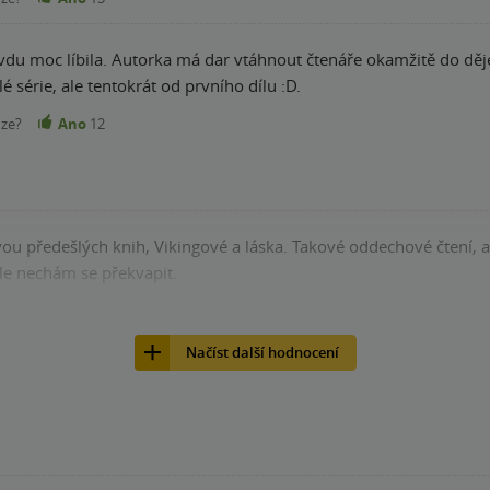
avdu moc líbila. Autorka má dar vtáhnout čtenáře okamžitě do děj
é série, ale tentokrát od prvního dílu :D.
nze?
Ano
12
vou předešlých knih, Vikingové a láska. Takové oddechové čtení,
nebude, ale nechám se překvapit.
nze?
Ano
11
Načíst další hodnocení