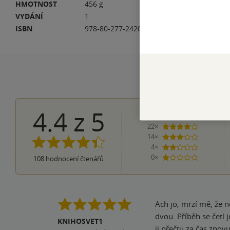
HMOTNOST
456 g
PŮ
VYDÁNÍ
1
DA
ISBN
978-80-277-2420-8
EA
4.4
z
5
68×
5 hvězdiče
22×
4 hvězdičky
14×
3 hvězdičky
4×
2 hvězdičky
0×
108
hodnocení čtenářů
1 hvezdička
Ach jo, mrzí mě, že n
dvou. Příběh se četl 
KNIHOSVET1
ji přečtu za čas znovu