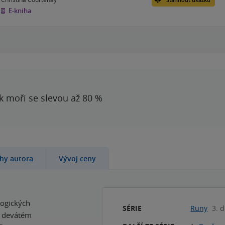
E-kniha
 k moři se slevou až 80 %
ihy autora
Vývoj ceny
logických
SÉRIE
Runy
3. d
v devátém