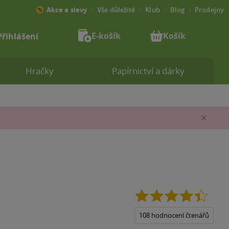
Akce a slevy
Vše důležité
Klub
Blog
Prodejny
E-košík
Košík
Přihlášení
Hračky
Papírnictví a dárky
Zav
4.4
z
5
108 hodnocení čtenářů
hvězdi