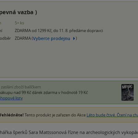
pevná vazba
)
m
5+ ks
ní
ZDARMA od 1299 Kč, do 11. 8. předáme dopravci
Vyberte prodejnu
 odběr
ZDARMA (
)
i zaslání zboží balíčkem
nákupu nad 99 Kč
dárek zdarma
v hodnotě 19 Kč
shopové listy
řehlédněte!
Tento produkt je zařazen do Akce
Léto bude čtivé. Čtení na ch
hářka šperků Sara Mattssonová řízne na archeologických vykopávk