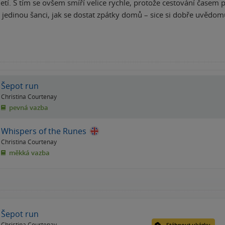
etí. S tím se ovšem smíří velice rychle, protože cestování časem 
u jedinou šanci, jak se dostat zpátky domů – sice si dobře uvědo
Šepot run
Christina Courtenay
pevná vazba
Whispers of the Runes
Christina Courtenay
měkká vazba
Šepot run
Christina Courtenay
Stáhnout ukázku