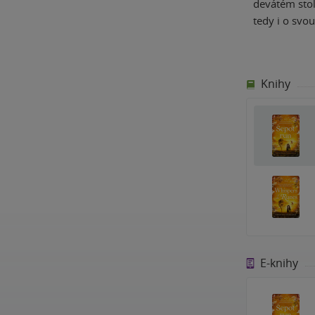
devátém stol
tedy i o svo
Knihy
E-knihy