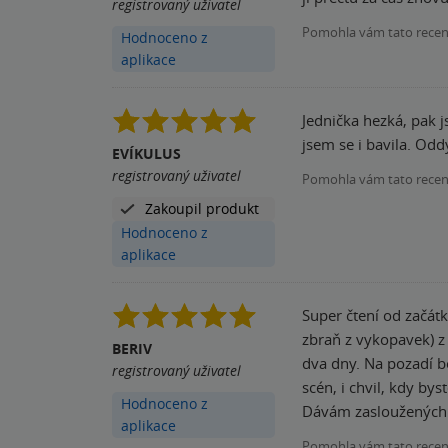
registrovaný uživatel
Pomohla vám tato rece
Hodnoceno z
aplikace
Jednička hezká, pak j
jsem se i bavila. Odd
EVÍKULUS
registrovaný uživatel
Pomohla vám tato rece
Zakoupil produkt
Hodnoceno z
aplikace
Super čtení od začát
zbraň z vykopavek) z
BERIV
dva dny. Na pozadí b
registrovaný uživatel
scén, i chvil, kdy by
Hodnoceno z
Dávám zasloužených
aplikace
Pomohla vám tato rece