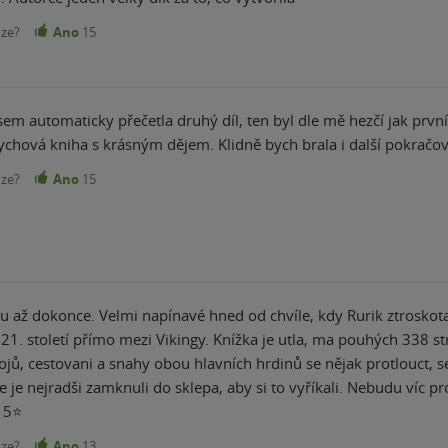
nze?
Ano
15
sem automaticky přečetla druhý díl, ten byl dle mě hezčí jak první.
ychová kniha s krásným dějem. Klidně bych brala i další pokračová
nze?
Ano
15
ku až dokonce. Velmi napínavé hned od chvíle, kdy Rurik ztroskot
 21. století přímo mezi Vikingy. Knížka je utla, ma pouhých 338 s
ojů, cestovani a snahy obou hlavních hrdinů se nějak protlouct,
ste je nejradši zamknuli do sklepa, aby si to vyříkali. Nebudu víc
 5⭐
nze?
Ano
13