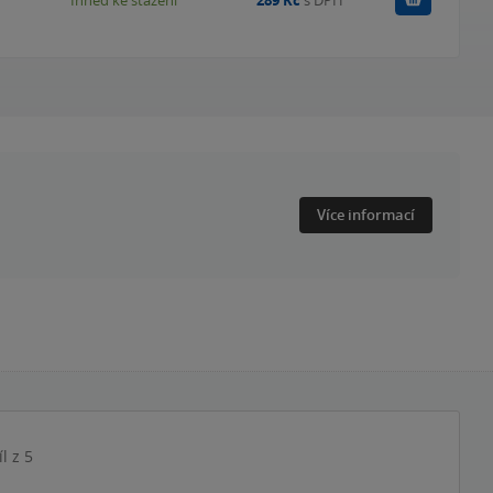
Více informací
íl z 5