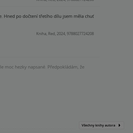
e. Hned po dočtení třetího dílu jsem měla chuť
Kniha, Red, 2024, 9788027724208
 ale moc hezky napsané. Předpokládám, že
Kniha, Red, 2024, 9788027724208
Všechny knihy autora