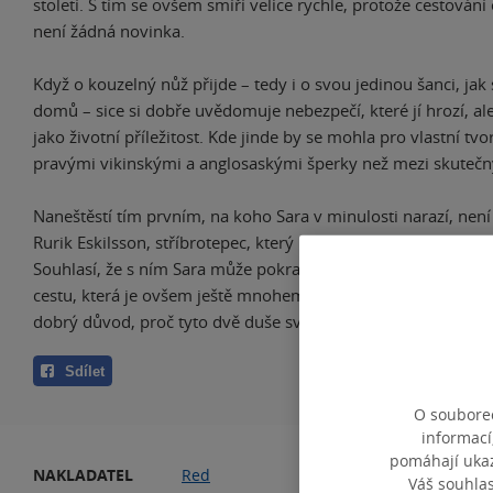
století. S tím se ovšem smíří velice rychle, protože cestování
není žádná novinka.
Když o kouzelný nůž přijde – tedy i o svou jedinou šanci, jak
domů – sice si dobře uvědomuje nebezpečí, které jí hrozí, al
jako životní příležitost. Kde jinde by se mohla pro vlastní tv
pravými vikinskými a anglosaskými šperky než mezi skutečn
Naneštěstí tím prvním, na koho Sara v minulosti narazí, není
Rurik Eskilsson, stříbrotepec, který už má s cestami časem ta
Souhlasí, že s ním Sara může pokračovat do Jorviku, a společ
cestu, která je ovšem ještě mnohem nebezpečnější. Nicmén
dobrý důvod, proč tyto dvě duše svedl dohromady…
Sdílet
O souborec
informací
pomáhají ukazo
NAKLADATEL
Red
VA
Váš souhla