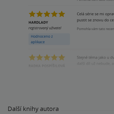
Celá série se mi opr
pustit se znovu do cel
HARDLADY
registrovaný uživatel
Pomohla vám tato rece
Hodnoceno z
aplikace
Stejné téma jako u d
další díl už 
RADKA POSPÍŠILOVÁ
registrovaný uživatel
Pomohla vám tato rece
Další knihy autora