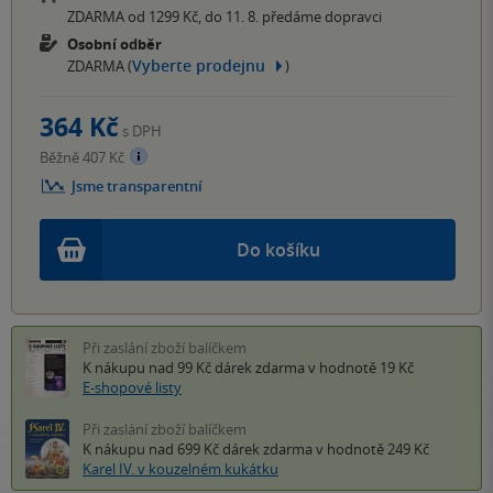
ZDARMA od 1299 Kč, do 11. 8. předáme dopravci
Osobní odběr
Vyberte prodejnu
ZDARMA (
)
364 Kč
s DPH
Běžně 407 Kč
Jsme transparentní
Do košíku
Při zaslání zboží balíčkem
K nákupu nad 99 Kč
dárek zdarma
v hodnotě 19 Kč
E-shopové listy
Při zaslání zboží balíčkem
K nákupu nad 699 Kč
dárek zdarma
v hodnotě 249 Kč
Karel IV. v kouzelném kukátku