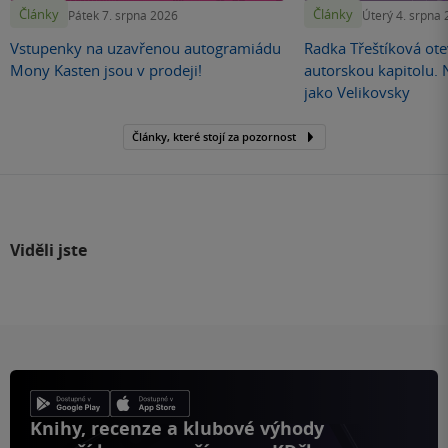
Články
Články
Pátek 7. srpna 2026
Úterý 4. srpna
Vstupenky na uzavřenou autogramiádu
Radka Třeštíková otev
Mony Kasten jsou v prodeji!
autorskou kapitolu.
jako Velikovsky
Články, které stojí za pozornost
Viděli jste
Knihy, recenze a klubové výhody