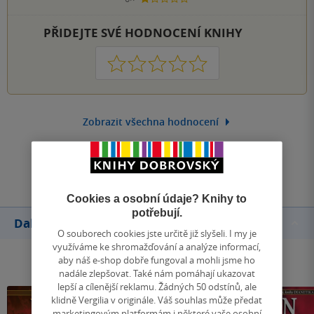
1 hvezdička
PŘIDEJTE SVÉ HODNOCENÍ KNIHY
1
2
3
4
5
Zobrazit všechna hodnocení
Přidat hodnocení
Cookies a osobní údaje? Knihy to
potřebují.
Další knihy autora
O souborech cookies jste určitě již slyšeli. I my je
využíváme ke shromažďování a analýze informací,
aby náš e-shop dobře fungoval a mohli jsme ho
nadále zlepšovat. Také nám pomáhají ukazovat
lepší a cílenější reklamu. Žádných 50 odstínů, ale
klidně Vergilia v originále. Váš souhlas může předat
marketingovým platformám i některé vaše osobní