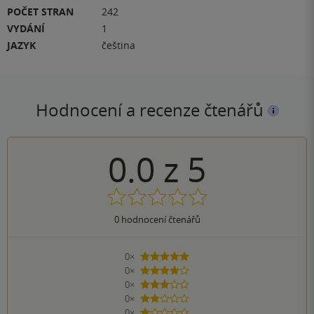
POČET STRAN
242
VYDÁNÍ
1
JAZYK
čeština
Hodnocení a recenze čtenářů
0.0
z
5
0
hodnocení čtenářů
0×
5 hvězdiček
0×
4 hvězdičky
0×
3 hvězdičky
0×
2 hvězdičky
0×