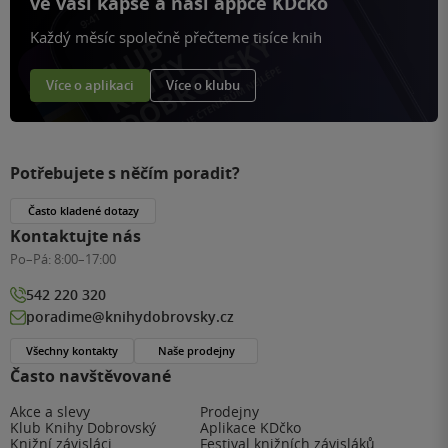
ve vaší kapse a naší appce KDčko
Každý měsíc společně přečteme tisíce knih
Více o aplikaci
Více o klubu
Potřebujete s něčím poradit?
Často kladené dotazy
Kontaktujte nás
Po–Pá:
8:00–17:00
542 220 320
poradime@knihydobrovsky.cz
Všechny kontakty
Naše prodejny
Často navštěvované
Akce a slevy
Prodejny
Klub Knihy Dobrovský
Aplikace KDčko
Knižní závisláci
Festival knižních závisláků