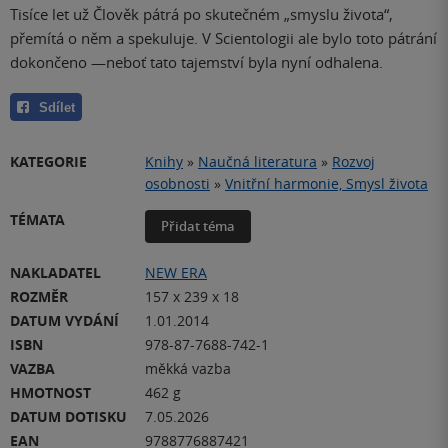
Tisíce let už Člověk pátrá po skutečném „smyslu života“,
přemítá o něm a spekuluje. V Scientologii ale bylo toto pátrání
dokončeno —neboť tato tajemství byla nyní odhalena.
Sdílet
KATEGORIE
Knihy
»
Naučná literatura
»
Rozvoj
osobnosti
»
Vnitřní harmonie, Smysl života
TÉMATA
Přidat téma
NAKLADATEL
NEW ERA
ROZMĚR
157 x 239 x 18
DATUM VYDÁNÍ
1.01.2014
ISBN
978-87-7688-742-1
VAZBA
měkká vazba
HMOTNOST
462 g
DATUM DOTISKU
7.05.2026
EAN
9788776887421