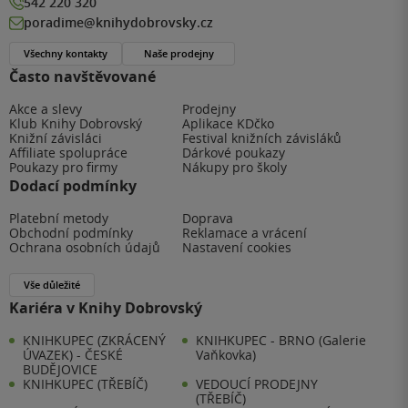
542 220 320
poradime@knihydobrovsky.cz
Všechny kontakty
Naše prodejny
Často navštěvované
Akce a slevy
Prodejny
Klub Knihy Dobrovský
Aplikace KDčko
Knižní závisláci
Festival knižních závisláků
Affiliate spolupráce
Dárkové poukazy
Poukazy pro firmy
Nákupy pro školy
Dodací podmínky
Platební metody
Doprava
Obchodní podmínky
Reklamace a vrácení
Ochrana osobních údajů
Nastavení cookies
Vše důležité
Kariéra v Knihy Dobrovský
KNIHKUPEC (ZKRÁCENÝ
KNIHKUPEC - BRNO (Galerie
ÚVAZEK) - ČESKÉ
Vaňkovka)
BUDĚJOVICE
KNIHKUPEC (TŘEBÍČ)
VEDOUCÍ PRODEJNY
(TŘEBÍČ)