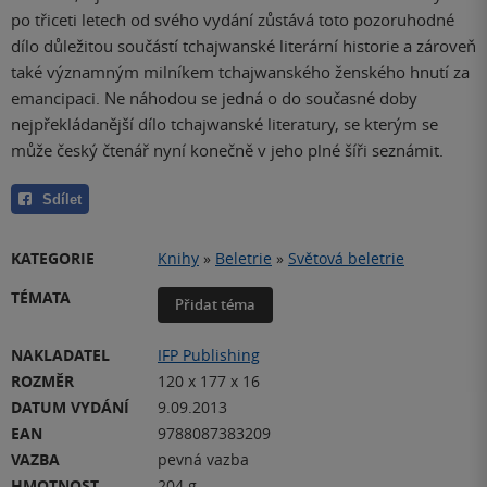
po třiceti letech od svého vydání zůstává toto pozoruhodné
dílo důležitou součástí tchajwanské literární historie a zároveň
také významným milníkem tchajwanského ženského hnutí za
emancipaci. Ne náhodou se jedná o do současné doby
nejpřekládanější dílo tchajwanské literatury, se kterým se
může český čtenář nyní konečně v jeho plné šíři seznámit.
Sdílet
KATEGORIE
Knihy
»
Beletrie
»
Světová beletrie
TÉMATA
Přidat téma
NAKLADATEL
IFP Publishing
ROZMĚR
120 x 177 x 16
DATUM VYDÁNÍ
9.09.2013
EAN
9788087383209
VAZBA
pevná vazba
HMOTNOST
204 g