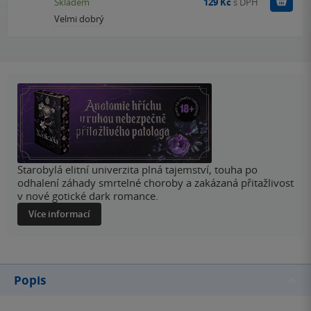
Do k
Skladem
129 Kč
s DPH
Velmi dobrý
Starobylá elitní univerzita plná tajemství, touha po
odhalení záhady smrtelné choroby a zakázaná přitažlivost
v nové gotické dark romance.
Více informací
Popis