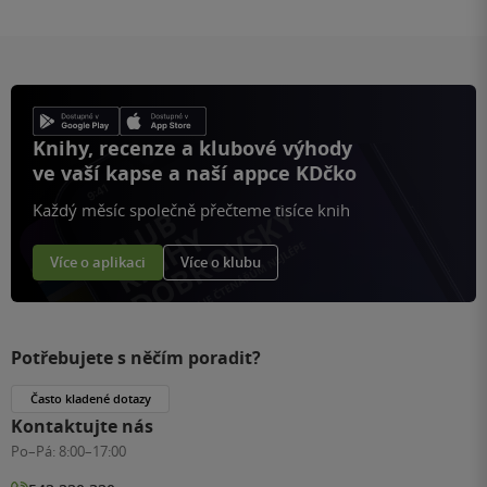
Knihy, recenze a klubové výhody
ve vaší kapse a naší appce KDčko
Každý měsíc společně přečteme tisíce knih
Více o aplikaci
Více o klubu
Potřebujete s něčím poradit?
Často kladené dotazy
Kontaktujte nás
Po–Pá:
8:00–17:00