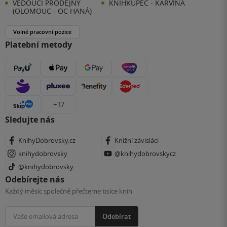
VEDOUCÍ PRODEJNY
KNIHKUPEC - KARVINÁ
(OLOMOUC - OC HANÁ)
Volné pracovní pozice
Platební metody
+ 17
Sledujte nás
KnihyDobrovsky.cz
Knižní závisláci
knihydobrovsky
@knihydobrovskycz
@knihydobrovsky
Odebírejte nás
Každý měsíc společně přečteme tisíce knih
Odebírat