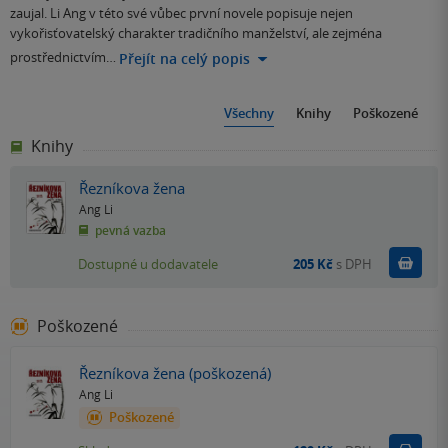
zaujal. Li Ang v této své vůbec první novele popisuje nejen
vykořisťovatelský charakter tradičního manželství, ale zejména
prostřednictvím…
Přejít na celý popis
Všechny
Knihy
Poškozené
Knihy
Řezníkova žena
Ang Li
pevná vazba
Do k
Dostupné u dodavatele
205 Kč
s DPH
Poškozené
Řezníkova žena (poškozená)
Ang Li
Poškozené