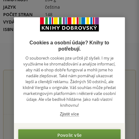
JAZYK
čeština
POČET STRAN
148
VYDÁNÍ
1
ISBN
978-80-87383-20-9
Cookies a osobní údaje? Knihy to
potřebují.
Hodnocení a recenze čtenářů
O souborech cookies jste určitě již slyšeli. I my je
využíváme ke shromažďování a analýze informací,
aby náš e-shop dobře fungoval a mohli jsme ho
nadále zlepšovat. Také nám pomáhají ukazovat
4.5
z
5
lepší a cílenější reklamu. Žádných 50 odstínů, ale
klidně Vergilia v originále. Váš souhlas může předat
marketingovým platformám i některé vaše osobní
údaje. Ale vše bedlivě hlídáme. Jako naši vlastní
knihovnu!
2
hodnocení čtenářů
Zjistit více
1×
5 hvězdiček
1×
4 hvězdičky
Povolit vše
0×
3 hvězdičky