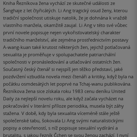
Kniha Řezníkova žena vychází ze skutečné události ze
Šanghaje z let čtyřicátých. Li Ang tragický osud ženy, kterou
tradiční společnost utiskuje natolik, že je dohnána k vraždě
vlastního manžela, okamžitě zaujal. Li Ang v této své vůbec
první novele popisuje nejen vykořisťovatelský charakter
tradičního manželství, ale zejména prostřednictvím postavy
A-wang-kuan také krutost některých žen, jejichž potlačovaná
sexualita je proměňuje v spolupachatele patriarchální
společnosti v pronásledování a utlačování ostatních žen.
Současný český čtenář si nejspíš jen těžko představí, jaké
pozdvižení vzbudila novela mezi čtenáři a kritiky, když byla na
počátku osmdesátých let poprvé na Tchaj-wanu publikována.
Řezníkova žena sice získala roku 1983 cenu deníku United
Daily za nejlepší novelu roku, ale když začala vycházet na
pokračování v literární příloze periodika, musela být záhy
stažena. V době, kdy byla sexualita víceméně stále ještě
společenské tabu, šokovala Li Ang svými naturalistickými
popisy a otevřeností, s níž popisuje sexuální vydírání a
brutalitu, s jakou řezník Čchen se svou ženou zachází. I nyní