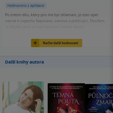
Hodnoceno z aplikace
Po tretim dilu, ktery pro me byl zklamani, je toto opet
navrat k uspechu Napinave, vasnive a pohlcujici. Doufam,
ze zbytek serie se opet ponese v tomto duchu.
16
Kniha, Red, 2024, 9788027723508
Načíst další hodnocení
Další knihy autora