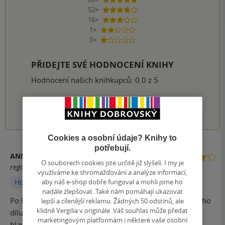
5 hvězdiček
52×
4 hvězdičky
16×
3 hvězdičky
1×
2 hvězdičky
0×
1 hvezdička
PŘIDEJTE SVÉ HODNOCENÍ KNIHY
Hodnocení našich knihkupců: 0.0 z 5
1
2
3
4
5
Cookies a osobní údaje? Knihy to
potřebují.
ANNABELLE’S LIFE AND BOOKS
O souborech cookies jste určitě již slyšeli. I my je
registrovaný uživatel
využíváme ke shromažďování a analýze informací,
aby náš e-shop dobře fungoval a mohli jsme ho
Hodnoceno z aplikace
nadále zlepšovat. Také nám pomáhají ukazovat
Po historické literatuře jsem se konečně pustila do dalšího
lepší a cílenější reklamu. Žádných 50 odstínů, ale
klidně Vergilia v originále. Váš souhlas může předat
dílu série Temný Olymp, který jsem dlouho odkládala,
marketingovým platformám i některé vaše osobní
hlavně kvůli pro mě poněkud slabšímu třetímu dílu.