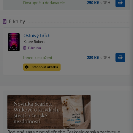
Do k
Dostupné u dodavatele
250 Kč
s DPH
E-knihy
Oslnivý hřích
Katee Robert
E-kniha
Koupit
Ihned ke stažení
289 Kč
s DPH
Stáhnout ukázku
Rodinná sága z poválečného Československa zachycuje