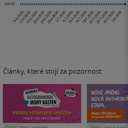
Články, které stojí za pozornost
Články
Články
Před 11 hodinami
Úterý 4. srpna