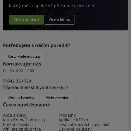
Každý měsíc společně přečteme tisíce knih
Více o aplikaci
Více o klubu
Potřebujete s něčím poradit?
Často kladené dotazy
Kontaktujte nás
Po–Pá:
8:00–17:00
542 220 320
poradime@knihydobrovsky.cz
Všechny kontakty
Naše prodejny
Často navštěvované
Akce a slevy
Prodejny
Klub Knihy Dobrovský
Aplikace KDčko
Knižní závisláci
Festival knižních závisláků
Affiliate spolupráce
Dárkové poukazy