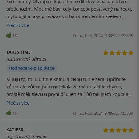
Sérii Temný Olymp miluju a tento díl skvěle pasuje k těm
přitažlivostí. Oproti předchozímu dílu není v knize dáván
předchozím. Moc mě baví celý koncept postavený na řecké
tak velký důraz na to erotické pnutí mezi postavami, sice
mytologii a taky provázanost bájí s moderním světem.
víme, že se vzájemně velmi přitahují, ale nebylo to tak…
Kasandra i Apollón byli úžasní a jejich dialogy, chemie,
očividné a na tématu dne, jak to bylo v Proradné krásce.
Přečíst
více
slovní přestřelky - prostě wow. Tahle kniha má navíc i
Kasandra byla spíše odtažitá, protože nese svůj „cejch“
18
Kniha, Red, 2024, 9788027723508
detektivní zápletku a za mě to bylo naprosto skvělé oživení
z minulosti a Apollón to respektoval. Erotické scény tu
celého příběhu, které navíc určitě bude pokračovat i v další
samozřejmě jsou, tentokrát dokonce v tématu BDSM, což
TAKESHIME
knize. Teď už mi nezbývá než doufat, že pátý díl vyjde brzy
bylo docela příjemné a vcelku zajímavé… osvěžení. Závěr
registrovaný uživatel
☺️.
knihy, který byl velmi nečekaný, naznačuje, že se v příštím
Hodnoceno z aplikace
díle podíváme na složitý vztah Afrodity a Hefaista – a jak
známe z bájí, jejich manželství mělo daleko k idyle. A tahle
Miluju to, miluju tihle knihu a celou tuhle sérii. Upřímně
knižní Afrodita se opravdu jen tak nedá. Dokonce na nás
vůbec ale vůbec jsem nečekala že mě to takhle chytne,
čeká milostná čtveřice. Tak snad příště nebudu zklamaná.
prostě měli slevu u první dílu jen za 100 tak jsem koupila a
musela jsem dočíst celou sérii.
Přečíst
více
16
Kniha, Red, 2024, 9788027723508
KATIE30
registrovaný uživatel