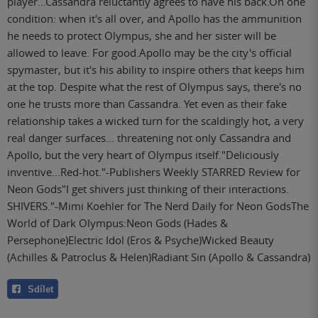
player...Cassandra reluctantly agrees to have his back.On one
condition: when it's all over, and Apollo has the ammunition
he needs to protect Olympus, she and her sister will be
allowed to leave. For good.Apollo may be the city's official
spymaster, but it's his ability to inspire others that keeps him
at the top. Despite what the rest of Olympus says, there's no
one he trusts more than Cassandra. Yet even as their fake
relationship takes a wicked turn for the scaldingly hot, a very
real danger surfaces... threatening not only Cassandra and
Apollo, but the very heart of Olympus itself."Deliciously
inventive...Red-hot."-Publishers Weekly STARRED Review for
Neon Gods"I get shivers just thinking of their interactions.
SHIVERS."-Mimi Koehler for The Nerd Daily for Neon GodsThe
World of Dark Olympus:Neon Gods (Hades &
Persephone)Electric Idol (Eros & Psyche)Wicked Beauty
(Achilles & Patroclus & Helen)Radiant Sin (Apollo & Cassandra)
Sdílet