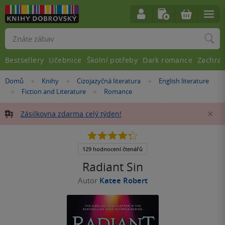
Vyhledávání
Bestsellery
Učebnice
Školní potřeby
Dark romance
Zachra
Nacházíte
Domů
Knihy
Cizojazyčná literatura
English literature
»
»
»
se
Fiction and Literature
Romance
»
»
zde:
Zásilkovna zdarma celý týden!
Za
4.3
z
5
129 hodnocení čtenářů
hvězdiček
Radiant Sin
Autor
Katee Robert