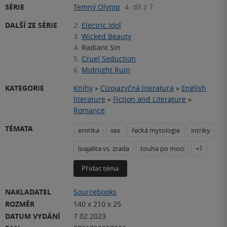
SÉRIE
Temný Olymp
4. díl z 7
DALŠÍ ZE SÉRIE
2.
Electric Idol
3.
Wicked Beauty
4.
Radiant Sin
5.
Cruel Seduction
6.
Midnight Ruin
KATEGORIE
Knihy
»
Cizojazyčná literatura
»
English
literature
»
Fiction and Literature
»
Romance
TÉMATA
erotika
sex
řecká mytologie
intriky
loajalita vs. zrada
touha po moci
+1
Přidat téma
NAKLADATEL
Sourcebooks
ROZMĚR
140 x 210 x 25
DATUM VYDÁNÍ
7.02.2023