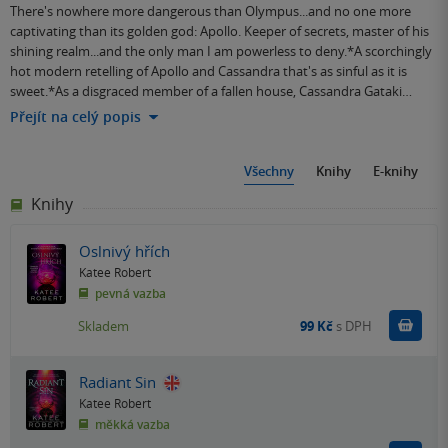
There's nowhere more dangerous than Olympus...and no one more
captivating than its golden god: Apollo. Keeper of secrets, master of his
shining realm...and the only man I am powerless to deny.*A scorchingly
hot modern retelling of Apollo and Cassandra that's as sinful as it is
sweet.*As a disgraced member of a fallen house, Cassandra Gataki…
Přejít na celý popis
Všechny
Knihy
E-knihy
Knihy
Oslnivý hřích
Katee Robert
pevná vazba
Do k
Skladem
99 Kč
s DPH
Radiant Sin
Katee Robert
měkká vazba