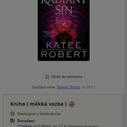
Uložit do seznamu
Součástí série:
Temný Olymp
4. díl z 7
Kniha (
měkká vazba
)
Dostupné u dodavatele
Doručení
ZDARMA od 1299 Kč, do 17. 8. předáme dopravci