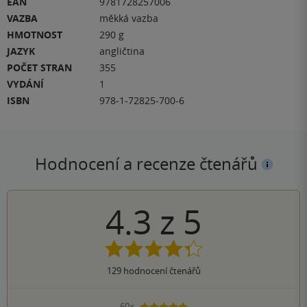
EAN
9781728257006
VAZBA
měkká vazba
HMOTNOST
290 g
JAZYK
angličtina
POČET STRAN
355
VYDÁNÍ
1
ISBN
978-1-72825-700-6
Hodnocení a recenze čtenářů
4.3
z
5
129
hodnocení čtenářů
60×