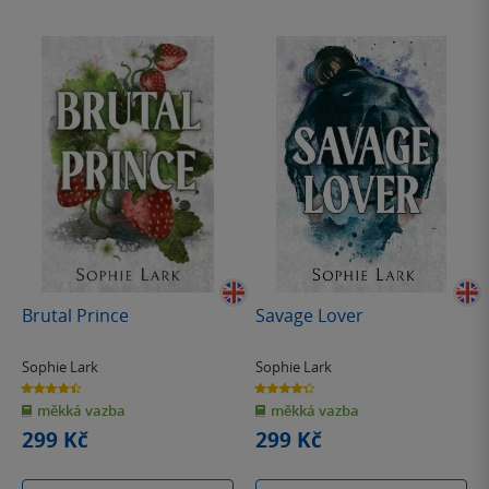
Brutal Prince
Savage Lover
Sophie Lark
Sophie Lark
4.4
4.3
z
z
měkká vazba
měkká vazba
5
5
hvězdiček
hvězdiček
299 Kč
299 Kč