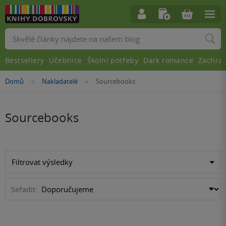
Vyhledávání
Bestsellery
Učebnice
Školní potřeby
Dark romance
Zachra
Nacházíte
Domů
Nakladatelé
Sourcebooks
»
»
se
zde:
Sourcebooks
Filtrovat výsledky
Seřadit: