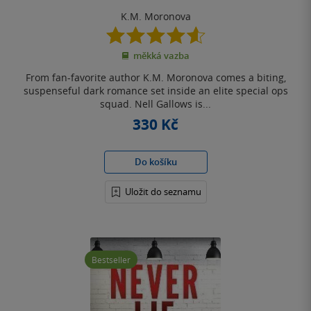
K.M. Moronova
4.6
z
měkká vazba
5
hvězdiček
From fan-favorite author K.M. Moronova comes a biting,
suspenseful dark romance set inside an elite special ops
squad. Nell Gallows is...
330 Kč
Do košíku
Uložit do seznamu
Bestseller