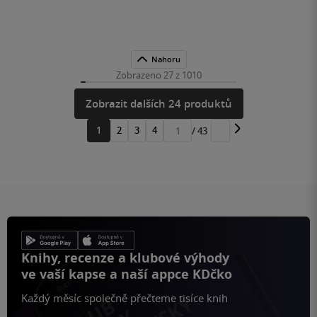
Nahoru
Zobrazeno 27 z 1010
Zobrazit dalších 24 produktů
1
2
3
4
/ 43
Přejít
na
stránku
Knihy, recenze a klubové výhody
ve vaší kapse a naší appce KDčko
Každý měsíc společně přečteme tisíce knih