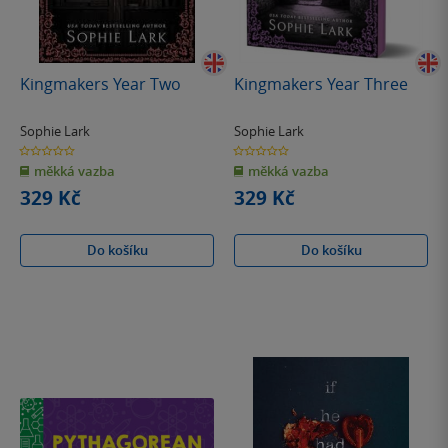
Kingmakers Year Two
Kingmakers Year Three
Sophie Lark
Sophie Lark
0.0
0.0
z
z
měkká vazba
měkká vazba
5
5
hvězdiček
hvězdiček
329 Kč
329 Kč
Do košíku
Do košíku