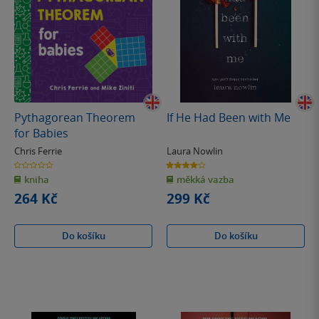
Pythagorean Theorem
If He Had Been with Me
for Babies
Chris Ferrie
Laura Nowlin
0.0
3.9
z
z
kniha
měkká vazba
5
5
hvězdiček
hvězdiček
264 Kč
299 Kč
Do košíku
Do košíku