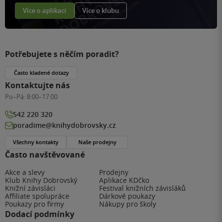
Více o aplikaci
Více o klubu
Potřebujete s něčím poradit?
Často kladené dotazy
Kontaktujte nás
Po–Pá:
8:00–17:00
542 220 320
poradime@knihydobrovsky.cz
Všechny kontakty
Naše prodejny
Často navštěvované
Akce a slevy
Prodejny
Klub Knihy Dobrovský
Aplikace KDčko
Knižní závisláci
Festival knižních závisláků
Affiliate spolupráce
Dárkové poukazy
Poukazy pro firmy
Nákupy pro školy
Dodací podmínky