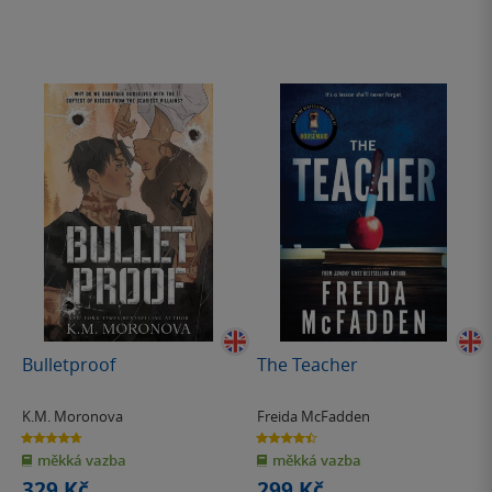
Bulletproof
The Teacher
K.M. Moronova
Freida McFadden
4.7
4.4
z
z
měkká vazba
měkká vazba
5
5
hvězdiček
hvězdiček
329 Kč
299 Kč