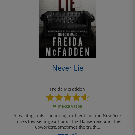
Never Lie
Freida McFadden
4.6
z
měkká vazba
5
hvězdiček
A twisting, pulse-pounding thriller from the New York
Times bestselling author of The Housemaid and The
Coworker!Sometimes the truth...