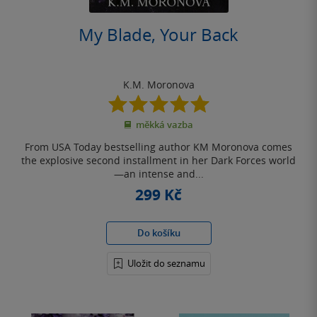
My Blade, Your Back
K.M. Moronova
5.0
z
měkká vazba
5
hvězdiček
From USA Today bestselling author KM Moronova comes
the explosive second installment in her Dark Forces world
—an intense and...
299 Kč
Do košíku
Uložit do seznamu