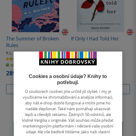
The Summer of Broken
If Only I Had Told Her
Rules
K.L. Walther
Laura Nowlin
4.3
4.1
z
z
měkká vazba
měkká vazba
5
5
hvězdiček
hvězdiček
289 Kč
299 Kč
Cookies a osobní údaje? Knihy to
potřebují.
Do košíku
Do košíku
O souborech cookies jste určitě již slyšeli. I my je
využíváme ke shromažďování a analýze informací,
aby náš e-shop dobře fungoval a mohli jsme ho
nadále zlepšovat. Také nám pomáhají ukazovat
lepší a cílenější reklamu. Žádných 50 odstínů, ale
klidně Vergilia v originále. Váš souhlas může předat
marketingovým platformám i některé vaše osobní
údaje. Ale vše bedlivě hlídáme. Jako naši vlastní