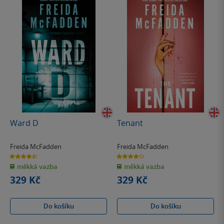
Ward D
Tenant
Freida McFadden
Freida McFadden
4.5
4.2
z
z
měkká vazba
měkká vazba
5
5
hvězdiček
hvězdiček
329 Kč
329 Kč
Do košíku
Do košíku