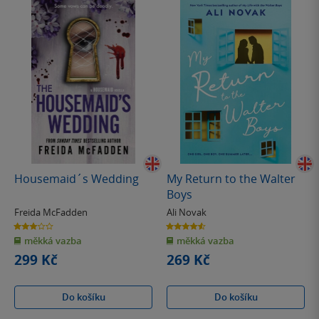
Housemaid´s Wedding
My Return to the Walter
Boys
Freida McFadden
Ali Novak
3.0
4.6
z
z
měkká vazba
měkká vazba
5
5
hvězdiček
hvězdiček
299 Kč
269 Kč
Do košíku
Do košíku