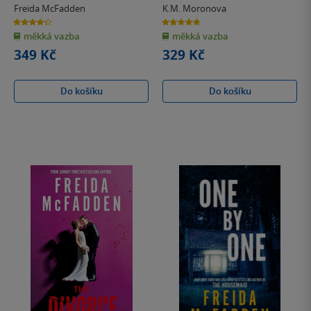
Freida McFadden
K.M. Moronova
4.3
4.8
z
z
měkká vazba
měkká vazba
5
5
hvězdiček
hvězdiček
349 Kč
329 Kč
Do košíku
Do košíku