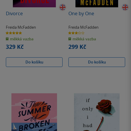
Divorce
One by One
Freida McFadden
Freida McFadden
5.0
3.2
z
z
měkká vazba
měkká vazba
5
5
hvězdiček
hvězdiček
329 Kč
299 Kč
Do košíku
Do košíku