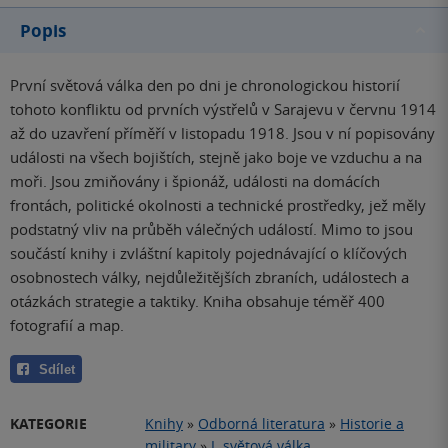
Popis
První světová válka den po dni je chronologickou historií
tohoto konfliktu od prvních výstřelů v Sarajevu v červnu 1914
až do uzavření příměří v listopadu 1918. Jsou v ní popisovány
události na všech bojištích, stejně jako boje ve vzduchu a na
moři. Jsou zmiňovány i špionáž, události na domácích
frontách, politické okolnosti a technické prostředky, jež měly
podstatný vliv na průběh válečných událostí. Mimo to jsou
součástí knihy i zvláštní kapitoly pojednávající o klíčových
osobnostech války, nejdůležitějších zbraních, událostech a
otázkách strategie a taktiky. Kniha obsahuje téměř 400
fotografií a map.
Sdílet
KATEGORIE
Knihy
»
Odborná literatura
»
Historie a
military
»
I. světová válka