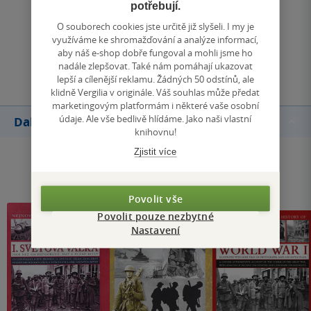
potřebují.
Zobrazit všechna hodnocení
O souborech cookies jste určitě již slyšeli. I my je
využíváme ke shromažďování a analýze informací,
aby náš e-shop dobře fungoval a mohli jsme ho
Přidat hodnocení
nadále zlepšovat. Také nám pomáhají ukazovat
lepší a cílenější reklamu. Žádných 50 odstínů, ale
klidně Vergilia v originále. Váš souhlas může předat
marketingovým platformám i některé vaše osobní
údaje. Ale vše bedlivě hlídáme. Jako naši vlastní
Další knihy autora
knihovnu!
Zjistit více
Povolit vše
Povolit pouze nezbytné
Nastavení