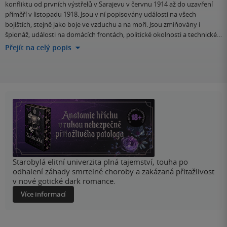
konfliktu od prvních výstřelů v Sarajevu v červnu 1914 až do uzavření
příměří v listopadu 1918. Jsou v ní popisovány události na všech
bojištích, stejně jako boje ve vzduchu a na moři. Jsou zmiňovány i
špionáž, události na domácích frontách, politické okolnosti a technické…
Přejít na celý popis
Starobylá elitní univerzita plná tajemství, touha po
odhalení záhady smrtelné choroby a zakázaná přitažlivost
v nové gotické dark romance.
Více informací