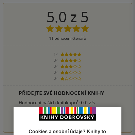
5.0
z
5
1
hodnocení čtenářů
1×
5 hvězdiček
0×
4 hvězdičky
0×
3 hvězdičky
0×
2 hvězdičky
0×
1 hvezdička
PŘIDEJTE SVÉ HODNOCENÍ KNIHY
Hodnocení našich knihkupců: 0.0 z 5
1
2
3
4
5
Cookies a osobní údaje? Knihy to