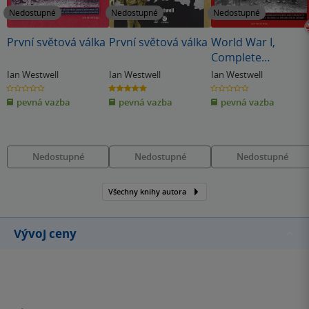
Nedostupné
Nedostupné
Nedostupné
První světová válka
První světová válka
World War I,
Complete
Illustrated History
Ian Westwell
Ian Westwell
Ian Westwell
of
0.0
5.0
0.0
z
z
z
pevná vazba
pevná vazba
pevná vazba
5
5
5
hvězdiček
hvězdiček
hvězdiček
Nedostupné
Nedostupné
Nedostupné
Všechny knihy autora
Vývoj ceny