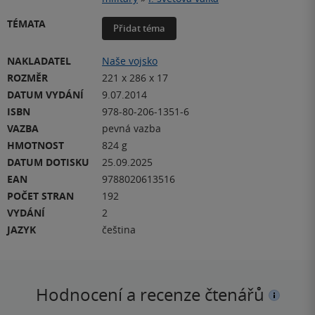
TÉMATA
Přidat téma
NAKLADATEL
Naše vojsko
ROZMĚR
221 x 286 x 17
DATUM VYDÁNÍ
9.07.2014
ISBN
978-80-206-1351-6
VAZBA
pevná vazba
HMOTNOST
824 g
DATUM DOTISKU
25.09.2025
EAN
9788020613516
POČET STRAN
192
VYDÁNÍ
2
JAZYK
čeština
Hodnocení a recenze čtenářů