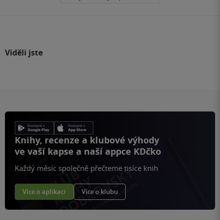
Viděli jste
Knihy, recenze a klubové výhody
ve vaší kapse a naší appce KDčko
Každý měsíc společně přečteme tisíce knih
Více o aplikaci
Více o klubu