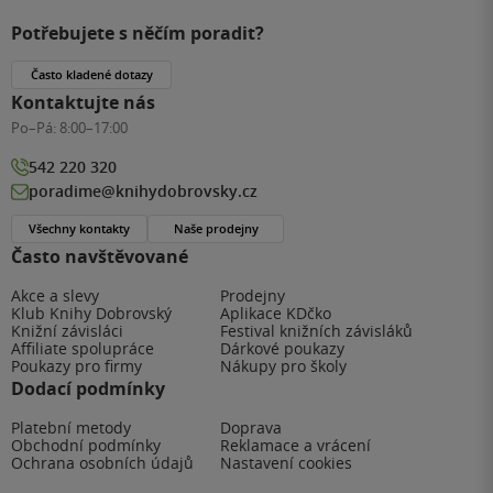
Potřebujete s něčím poradit?
Často kladené dotazy
Kontaktujte nás
Po–Pá:
8:00–17:00
542 220 320
poradime@knihydobrovsky.cz
Všechny kontakty
Naše prodejny
Často navštěvované
Akce a slevy
Prodejny
Klub Knihy Dobrovský
Aplikace KDčko
Knižní závisláci
Festival knižních závisláků
Affiliate spolupráce
Dárkové poukazy
Poukazy pro firmy
Nákupy pro školy
Dodací podmínky
Platební metody
Doprava
Obchodní podmínky
Reklamace a vrácení
Ochrana osobních údajů
Nastavení cookies