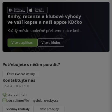
Knihy, recenze a klubové výhody
ve vaší kapse a naší appce KDčko
Každý měsíc společně přečteme tisíce knih
Více o aplikaci
Více o klubu
Potřebujete s něčím poradit?
Často kladené dotazy
Kontaktujte nás
Po–Pá:
8:00–17:00
542 220 320
poradime@knihydobrovsky.cz
Všechny kontakty
Naše prodejny