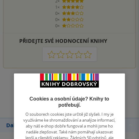
2×
5 hvězdiček
1×
4 hvězdičky
0×
3 hvězdičky
0×
2 hvězdičky
0×
1 hvezdička
PŘIDEJTE SVÉ HODNOCENÍ KNIHY
1
2
3
4
5
Zobrazit všechna hodnocení
Přidat hodnocení
Cookies a osobní údaje? Knihy to
potřebují.
O souborech cookies jste určitě již slyšeli. I my je
využíváme ke shromažďování a analýze informací,
Další knihy autora
aby náš e-shop dobře fungoval a mohli jsme ho
nadále zlepšovat. Také nám pomáhají ukazovat
lepší a cílenější reklamu. Žádných 50 odstínů, ale