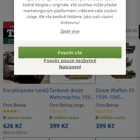
klidně Vergilia v originále. Váš souhlas může předat
marketingovým platformám i některé vaše osobní
údaje. Ale vše bedlivě hlídáme. Jako naši vlastní
knihovnu!
Zjistit více
Povolit vše
Povolit pouze nezbytné
Nastavení
Encyklopedie tanků
Tankové divize
Divize Waffen-SS
Wehrmachtu 1939-
1939–1945
1945
(identifikační
Chris Bishop
Chris Bishop
,
Jorge
Chris Bishop
příručka)
Rosado
4.0
0.0
0.0
z
z
z
pevná vazba
měkká vazba
měkká vazba
5
5
5
hvězdiček
hvězdiček
hvězdiček
626 Kč
399 Kč
399 Kč
Běžně
699 Kč