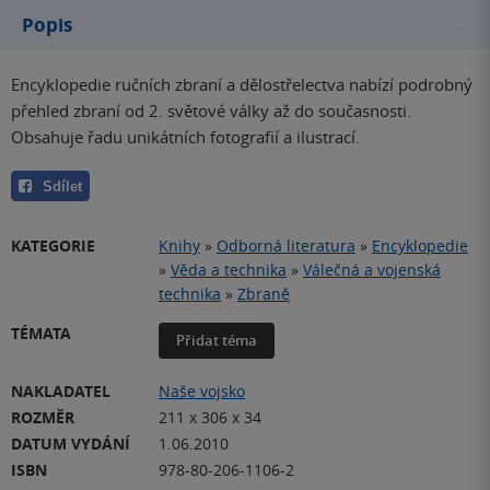
Popis
Encyklopedie ručních zbraní a dělostřelectva nabízí podrobný
přehled zbraní od 2. světové války až do současnosti.
Obsahuje řadu unikátních fotografií a ilustrací.
Sdílet
KATEGORIE
Knihy
»
Odborná literatura
»
Encyklopedie
»
Věda a technika
»
Válečná a vojenská
technika
»
Zbraně
TÉMATA
Přidat téma
NAKLADATEL
Naše vojsko
ROZMĚR
211 x 306 x 34
DATUM VYDÁNÍ
1.06.2010
ISBN
978-80-206-1106-2