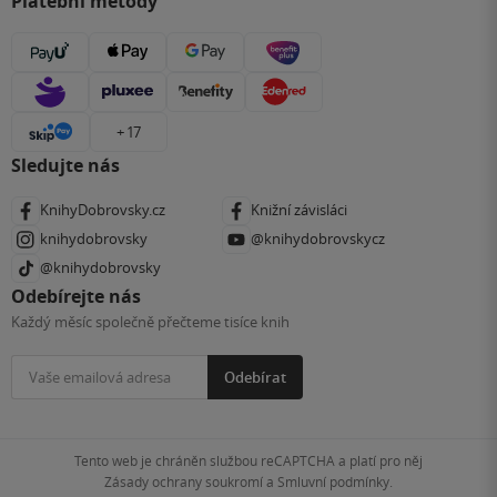
Platební metody
+ 17
Sledujte nás
KnihyDobrovsky.cz
Knižní závisláci
knihydobrovsky
@knihydobrovskycz
@knihydobrovsky
Odebírejte nás
Každý měsíc společně přečteme tisíce knih
Odebírat
Tento web je chráněn službou reCAPTCHA a platí pro něj
Zásady ochrany soukromí
a
Smluvní podmínky
.