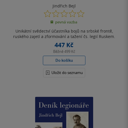
Jindřich Bejl
0.0
z
pevná vazba
5
hvězdiček
Unikátní svědectví účastníka bojů na srbské frontě,
ruského zajetí a zformování a tažení čs. legií Ruskem.
447 Kč
Běžně
499 Kč
Do košíku
Uložit do seznamu