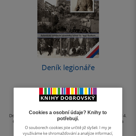
Deník legionáře
Jindřich Bejl
0.0
z
E-kniha
5
hvězdiček
Cookies a osobní údaje? Knihy to
Deník Jindřicha Bejla pokrývá období od 25. 7. 1914 do 14.
potřebují.
6. 1920. Zaznamenává autorovy zkušenosti ze srbské a
ruské fronty, zajetí a...
O souborech cookies jste určitě již slyšeli. I my je
využíváme ke shromažďování a analýze informací,