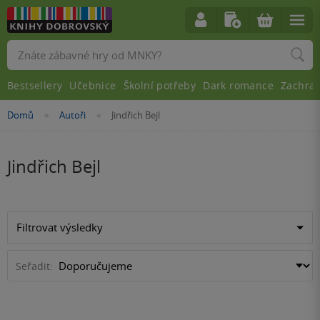
Vyhledávání
Bestsellery
Učebnice
Školní potřeby
Dark romance
Zachra
Nacházíte
Domů
Autoři
Jindřich Bejl
»
»
se
zde:
Jindřich Bejl
Filtrovat výsledky
Seřadit: