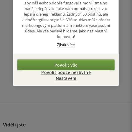
329 Kč
aby náš e-shop dobře fungoval a mohli jsme ho
nadále zlepšovat. Také nám pomáhají ukazovat
lepší a cílenější reklamu. Žádných 50 odstínů, ale
Koupit
klidně Vergilia v originále. Váš souhlas může předat
marketingovým platformám i některé vaše osobní
Uložit do seznamu
údaje. Ale vše bedlivě hlídáme. Jako naši vlastní
knihovnu!
Zjistit více
Nahoru
Povolit vše
Zobrazeno 3 z 3
Povolit pouze nezbytné
Nastavení
1
/ 1
Přejít
na
stránku
Viděli jste