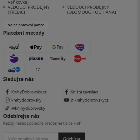
Vaňkovka)
VEDOUCÍ PRODEJNY
VEDOUCÍ PRODEJNY
(TŘEBÍČ)
(OLOMOUC - OC HANÁ)
Volné pracovní pozice
Platební metody
+ 17
Sledujte nás
KnihyDobrovsky.cz
Knižní závisláci
knihydobrovsky
@knihydobrovskycz
@knihydobrovsky
Odebírejte nás
Každý měsíc společně přečteme tisíce knih
Odebírat