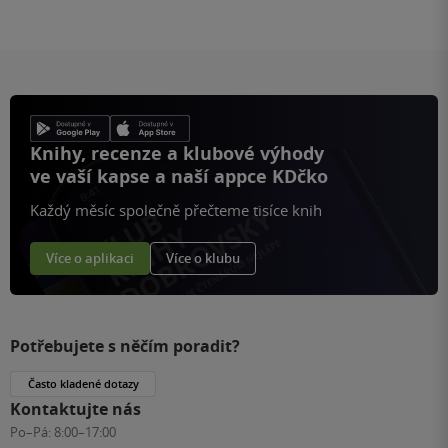
Knihy, recenze a klubové výhody
ve vaší kapse a naší appce KDčko
Každý měsíc společně přečteme tisíce knih
Více o aplikaci
Více o klubu
Potřebujete s něčím poradit?
Často kladené dotazy
Kontaktujte nás
Po–Pá:
8:00–17:00