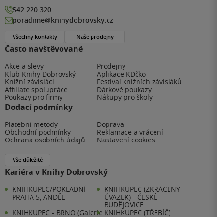
542 220 320
poradime@knihydobrovsky.cz
Všechny kontakty
Naše prodejny
Často navštěvované
Akce a slevy
Prodejny
Klub Knihy Dobrovský
Aplikace KDčko
Knižní závisláci
Festival knižních závisláků
Affiliate spolupráce
Dárkové poukazy
Poukazy pro firmy
Nákupy pro školy
Dodací podmínky
Platební metody
Doprava
Obchodní podmínky
Reklamace a vrácení
Ochrana osobních údajů
Nastavení cookies
Vše důležité
Kariéra v Knihy Dobrovský
KNIHKUPEC/POKLADNÍ -
KNIHKUPEC (ZKRÁCENÝ
PRAHA 5, ANDĚL
ÚVAZEK) - ČESKÉ
BUDĚJOVICE
KNIHKUPEC - BRNO (Galerie
KNIHKUPEC (TŘEBÍČ)