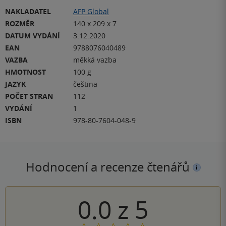
NAKLADATEL
AFP Global
ROZMĚR
140 x 209 x 7
DATUM VYDÁNÍ
3.12.2020
EAN
9788076040489
VAZBA
měkká vazba
HMOTNOST
100 g
JAZYK
čeština
POČET STRAN
112
VYDÁNÍ
1
ISBN
978-80-7604-048-9
Hodnocení a recenze čtenářů
0.0
z
5