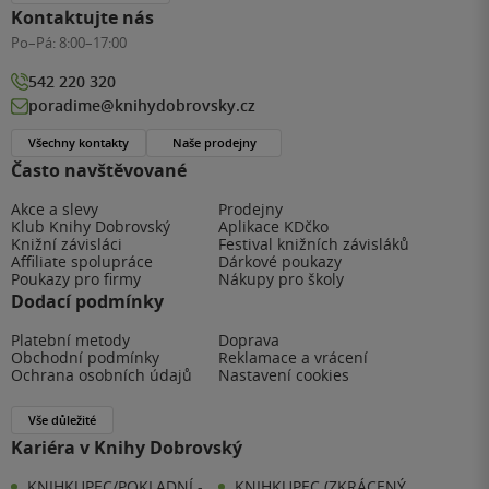
Kontaktujte nás
Po–Pá:
8:00–17:00
542 220 320
poradime@knihydobrovsky.cz
Všechny kontakty
Naše prodejny
Často navštěvované
Akce a slevy
Prodejny
Klub Knihy Dobrovský
Aplikace KDčko
Knižní závisláci
Festival knižních závisláků
Affiliate spolupráce
Dárkové poukazy
Poukazy pro firmy
Nákupy pro školy
Dodací podmínky
Platební metody
Doprava
Obchodní podmínky
Reklamace a vrácení
Ochrana osobních údajů
Nastavení cookies
Vše důležité
Kariéra v Knihy Dobrovský
KNIHKUPEC/POKLADNÍ -
KNIHKUPEC (ZKRÁCENÝ