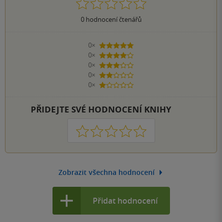
0
hodnocení čtenářů
0×
5 hvězdiček
0×
4 hvězdičky
0×
3 hvězdičky
0×
2 hvězdičky
0×
1 hvezdička
PŘIDEJTE SVÉ HODNOCENÍ KNIHY
1
2
3
4
5
Zobrazit všechna hodnocení
Přidat hodnocení