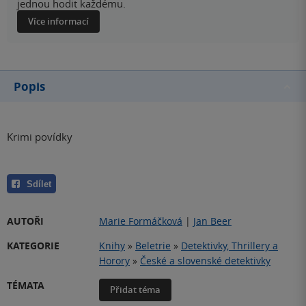
jednou hodit každému.
Více informací
Popis
Krimi povídky
Sdílet
AUTOŘI
Marie Formáčková
|
Jan Beer
KATEGORIE
Knihy
»
Beletrie
»
Detektivky, Thrillery a
Horory
»
České a slovenské detektivky
TÉMATA
Přidat téma