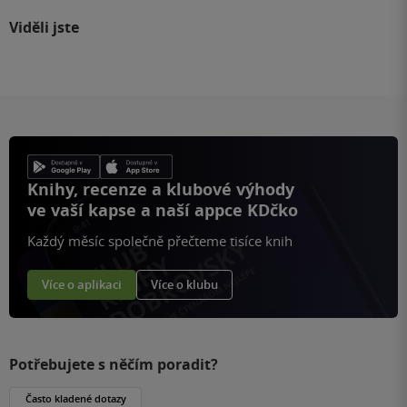
Viděli jste
Knihy, recenze a klubové výhody
ve vaší kapse a naší appce KDčko
Každý měsíc společně přečteme tisíce knih
Více o aplikaci
Více o klubu
Potřebujete s něčím poradit?
Často kladené dotazy