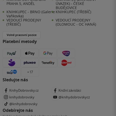
PRAHA 5, ANDĚL
ÚVAZEK) - ČESKÉ
BUDĚJOVICE
KNIHKUPEC - BRNO (Galerie
KNIHKUPEC (TŘEBÍČ)
Vaňkovka)
VEDOUCÍ PRODEJNY
VEDOUCÍ PRODEJNY
(TŘEBÍČ)
(OLOMOUC - OC HANÁ)
Volné pracovní pozice
Platební metody
+ 17
Sledujte nás
KnihyDobrovsky.cz
Knižní závisláci
knihydobrovsky
@knihydobrovskycz
@knihydobrovsky
Odebírejte nás