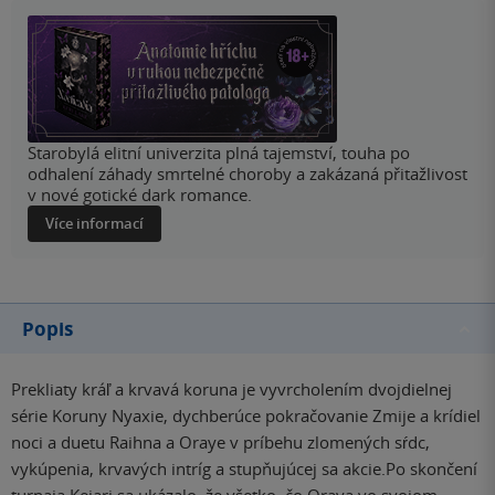
Starobylá elitní univerzita plná tajemství, touha po
odhalení záhady smrtelné choroby a zakázaná přitažlivost
v nové gotické dark romance.
Více informací
Popis
Prekliaty kráľ a krvavá koruna je vyvrcholením dvojdielnej
série Koruny Nyaxie, dychberúce pokračovanie Zmije a krídiel
noci a duetu Raihna a Oraye v príbehu zlomených sŕdc,
vykúpenia, krvavých intríg a stupňujúcej sa akcie.Po skončení