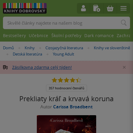
Vyhledávání
Bestsellery
Učebnice
Školní potřeby
Dark romance
Zachra
Nacházíte
Domů
Knihy
Cizojazyčná literatura
Knihy ve slovenštině
»
»
»
se
Detská literatúra
Young Adult
»
»
zde:
Zásilkovna zdarma celý týden!
Za
4.4
z
5
357 hodnocení čtenářů
hvězdiček
Prekliaty kráľ a krvavá koruna
Autor
Carissa Broadbent