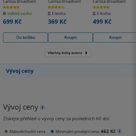
Carissa Broadbent
Carissa Broadbent
Carissa Broadbent
4.7
4.5
4.7
z
z
z
měkká vazba
E-kniha
E-kniha
5
5
5
hvězdiček
hvězdiček
hvězdiček
699 Kč
369 Kč
499 Kč
Do košíku
Koupit
Koupit
Všechny knihy autora
Vývoj ceny
Vývoj ceny
Získejte přehled o vývoji ceny za posledních 60 dní.
462 Kč
Maloobchodní cena
Minimální prodejní cena: