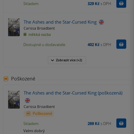
Do k
Skladem
329 Kč
s DPH
The Ashes and the Star-Cursed King
Carissa Broadbent
měkká vazba
Do k
Dostupné u dodavatele
402 Kč
s DPH
Zobrazit
více
(+2)
Poškozené
The Ashes and the Star-Cursed King (poškozená)
Carissa Broadbent
Poškozené
Do k
Skladem
269 Kč
s DPH
Velmi dobrý