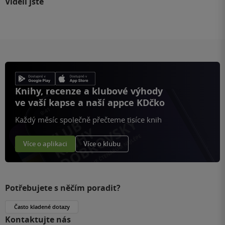
Viděli jste
Knihy, recenze a klubové výhody
ve vaší kapse a naší appce KDčko
Každý měsíc společně přečteme tisíce knih
Více o aplikaci
Více o klubu
Potřebujete s něčím poradit?
Často kladené dotazy
Kontaktujte nás