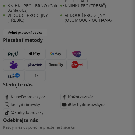
BUDĚJOVICE
KNIHKUPEC - BRNO (Galerie
KNIHKUPEC (TŘEBÍČ)
Vaňkovka)
VEDOUCÍ PRODEJNY
VEDOUCÍ PRODEJNY
(TŘEBÍČ)
(OLOMOUC - OC HANÁ)
Volné pracovní pozice
Platební metody
+ 17
Sledujte nás
KnihyDobrovsky.cz
Knižní závisláci
knihydobrovsky
@knihydobrovskycz
@knihydobrovsky
Odebírejte nás
Každý měsíc společně přečteme tisíce knih