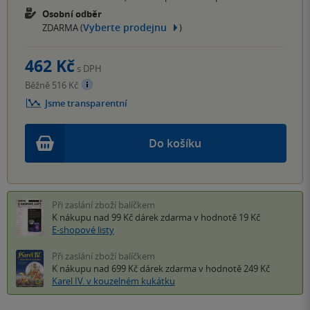
Osobní odběr
Vyberte prodejnu
ZDARMA (
)
462 Kč
s DPH
Běžně 516 Kč
Jsme transparentní
Do košíku
Při zaslání zboží balíčkem
K nákupu nad 99 Kč
dárek zdarma
v hodnotě 19 Kč
E-shopové listy
Při zaslání zboží balíčkem
K nákupu nad 699 Kč
dárek zdarma
v hodnotě 249 Kč
Karel IV. v kouzelném kukátku