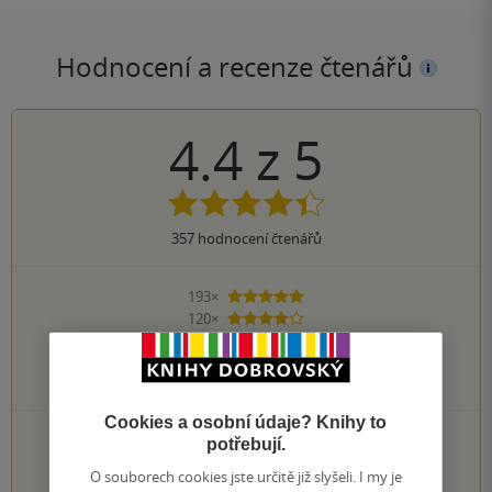
Hodnocení a recenze čtenářů
4.4
z
5
357
hodnocení čtenářů
193×
5 hvězdiček
120×
4 hvězdičky
38×
3 hvězdičky
4×
2 hvězdičky
1×
1 hvezdička
Cookies a osobní údaje? Knihy to
PŘIDEJTE SVÉ HODNOCENÍ KNIHY
potřebují.
Hodnocení našich knihkupců: 4.3 z 5
O souborech cookies jste určitě již slyšeli. I my je