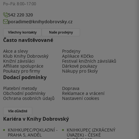
Po–Pá:
8:00–17:00
542 220 320
poradime@knihydobrovsky.cz
Všechny kontakty
Naše prodejny
Často navštěvované
Akce a slevy
Prodejny
Klub Knihy Dobrovský
Aplikace KDčko
Knižní závisláci
Festival knižních závisláků
Affiliate spolupráce
Dárkové poukazy
Poukazy pro firmy
Nákupy pro školy
Dodací podmínky
Platební metody
Doprava
Obchodní podmínky
Reklamace a vrácení
Ochrana osobních údajů
Nastavení cookies
Vše důležité
Kariéra v Knihy Dobrovský
KNIHKUPEC/POKLADNÍ -
KNIHKUPEC (ZKRÁCENÝ
PRAHA 5, ANDĚL
ÚVAZEK) - ČESKÉ