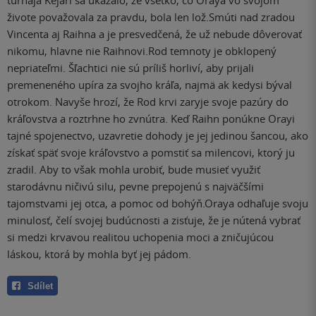
turnaja Kejari sa ukázalo, že všetko, čo Oraya vo svojom
živote považovala za pravdu, bola len lož.Smúti nad zradou
Vincenta aj Raihna a je presvedčená, že už nebude dôverovať
nikomu, hlavne nie Raihnovi.Rod temnoty je obklopený
nepriateľmi. Šľachtici nie sú príliš horliví, aby prijali
premeneného upíra za svojho kráľa, najmä ak kedysi býval
otrokom. Navyše hrozí, že Rod krvi zaryje svoje pazúry do
kráľovstva a roztrhne ho zvnútra. Keď Raihn ponúkne Orayi
tajné spojenectvo, uzavretie dohody je jej jedinou šancou, ako
získať späť svoje kráľovstvo a pomstiť sa milencovi, ktorý ju
zradil. Aby to však mohla urobiť, bude musieť využiť
starodávnu ničivú silu, pevne prepojenú s najväčšími
tajomstvami jej otca, a pomoc od bohýň.Oraya odhaľuje svoju
minulosť, čelí svojej budúcnosti a zisťuje, že je nútená vybrať
si medzi krvavou realitou uchopenia moci a zničujúcou
láskou, ktorá by mohla byť jej pádom.
Sdílet