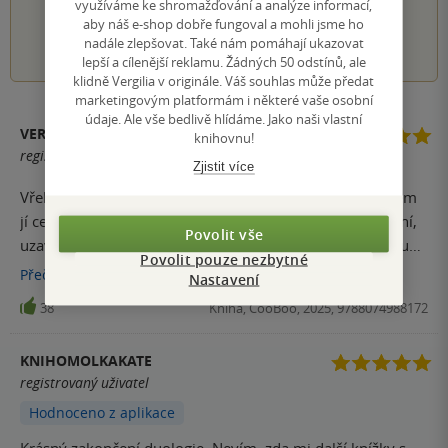
využíváme ke shromažďování a analýze informací,
aby náš e-shop dobře fungoval a mohli jsme ho
1
2
3
4
5
nadále zlepšovat. Také nám pomáhají ukazovat
lepší a cílenější reklamu. Žádných 50 odstínů, ale
klidně Vergilia v originále. Váš souhlas může předat
marketingovým platformám i některé vaše osobní
údaje. Ale vše bedlivě hlídáme. Jako naši vlastní
VERONIKA FURDANOVÁ
knihovnu!
registrovaný uživatel
Zjistit více
Vřele doporučuji, mě osobně se hrozně líbila a zhltla jsem
jí celkem rychle, ten vztah mezi postavami se hezky mění,
Povolit vše
uzavírají se nečekaná spojenectví, která odstartují novou
Povolit pouze nezbytné
éru. Průběhem knihy zjišťování nových informacích o
Přečíst
více
Nastavení
hlavní hrdince a jejím životě. Kniha je plná zvratů a
38
Kniha, CooBoo, 2025, 9788074988172
vztahových rozuzlení.
KNIHOMOLKAKATE
registrovaný uživatel
Hodnoceno z aplikace
Krásný zakončení duologie. Nevím, zda mi další knížky s