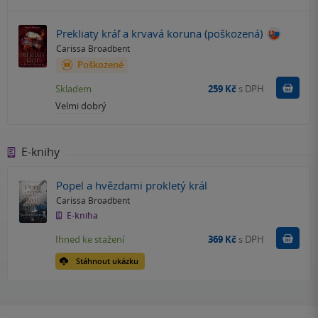
Prekliaty kráľ a krvavá koruna (poškozená)
Carissa Broadbent
Poškozené
Do k
Skladem
259 Kč
s DPH
Velmi dobrý
E-knihy
Popel a hvězdami prokletý král
Carissa Broadbent
E-kniha
Koupit
Ihned ke stažení
369 Kč
s DPH
Stáhnout ukázku