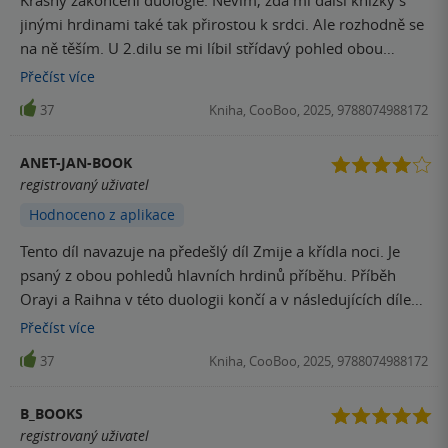
jinými hrdinami také tak přirostou k srdci. Ale rozhodně se
na ně těším. U 2.dilu se mi líbil střídavý pohled obou
hrdinů. Oraya a Raihn jsou boží. A Vincent...bylo mi ho
Přečíst
více
vlastně líto...
37
Kniha, CooBoo, 2025, 9788074988172
ANET-JAN-BOOK
registrovaný uživatel
Hodnoceno z aplikace
Tento díl navazuje na předešlý díl Zmije a křídla noci. Je
psaný z obou pohledů hlavních hrdinů příběhu. Příběh
Orayi a Raihna v této duologii končí a v následujících dílech
se bude jednat o jiný pár. Opět se tu jedná hlavně o Orayu
Přečíst
více
a Raihna. Velký a nebezpečný turnaj Kejari skončil a Oraya
37
Kniha, CooBoo, 2025, 9788074988172
se dozvídá, že celý její život byla jedna velká lež. Nesmí
vůbec nikomu věřit a to především Raihnovi. Na to aby
B_BOOKS
zjistila něco víc o své minulosti, musí Oraya uzavřít s
registrovaný uživatel
Raihnem spojenectví, které jí umožní nejen získat zpět své