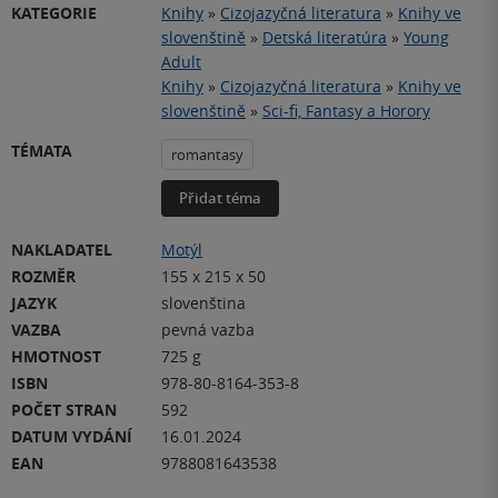
KATEGORIE
Knihy
»
Cizojazyčná literatura
»
Knihy ve
slovenštině
»
Detská literatúra
»
Young
Adult
Knihy
»
Cizojazyčná literatura
»
Knihy ve
slovenštině
»
Sci-fi, Fantasy a Horory
TÉMATA
romantasy
Přidat téma
NAKLADATEL
Motýl
ROZMĚR
155 x 215 x 50
JAZYK
slovenština
VAZBA
pevná vazba
HMOTNOST
725 g
ISBN
978-80-8164-353-8
POČET STRAN
592
DATUM VYDÁNÍ
16.01.2024
EAN
9788081643538