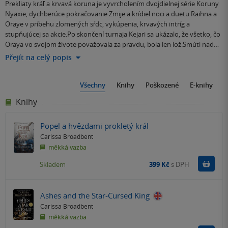
Prekliaty kráľ a krvavá koruna je vyvrcholením dvojdielnej série Koruny
Nyaxie, dychberúce pokračovanie Zmije a krídiel noci a duetu Raihna a
Oraye v príbehu zlomených sŕdc, vykúpenia, krvavých intríg a
stupňujúcej sa akcie.Po skončení turnaja Kejari sa ukázalo, že všetko, čo
Oraya vo svojom živote považovala za pravdu, bola len lož.Smúti nad…
Přejít na celý popis
Všechny
Knihy
Poškozené
E-knihy
Knihy
Popel a hvězdami prokletý král
Carissa Broadbent
měkká vazba
Do k
Skladem
399 Kč
s DPH
Ashes and the Star-Cursed King
Carissa Broadbent
měkká vazba