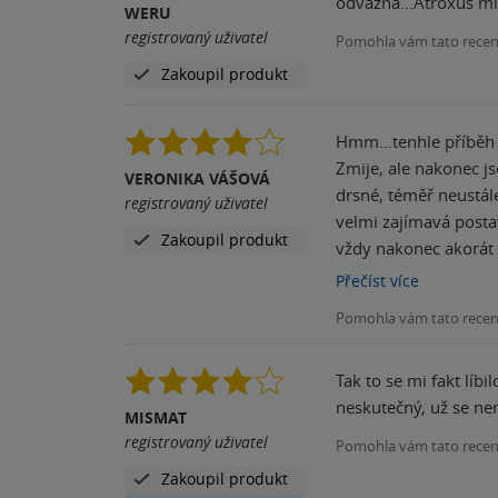
WERU
registrovaný uživatel
Pomohla vám tato rece
Zakoupil produkt
Hmm…tenhle příběh je 
Zmije, ale nakonec jsem si k tomu přeci cestu naš
VERONIKA VÁŠOVÁ
drsné, téměř neustále 
registrovaný uživatel
velmi zajímavá postav
Zakoupil produkt
vždy nakonec akorát t
ke konci příběhu až 
Přečíst
více
dáma v nesnázích, bylo to otravné. Příběh byl pro mě celou dobu spíše tříhvězd
Pomohla vám tato rece
úžasu, jak šibalsky t
Tak to se mi fakt líb
neskutečný, už se ne
MISMAT
registrovaný uživatel
Pomohla vám tato rece
Zakoupil produkt