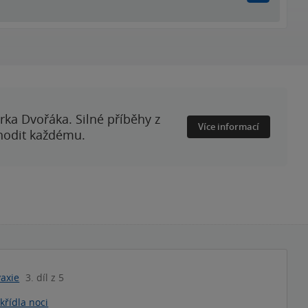
rka Dvořáka. Silné příběhy z
Více informací
 hodit každému.
axie
3. díl z 5
křídla noci