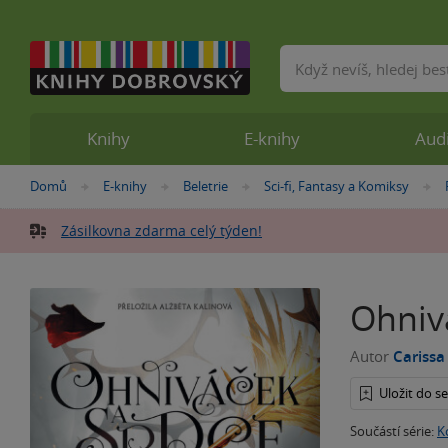
Vyhledávání
Knihy
E-knihy
Aud
Nacházíte
Domů
E-knihy
Beletrie
Sci-fi, Fantasy a Komiksy
»
»
»
se
zde:
Zásilkovna zdarma celý týden!
Ohniv
Autor
Carissa
Uložit do 
Součástí série:
K