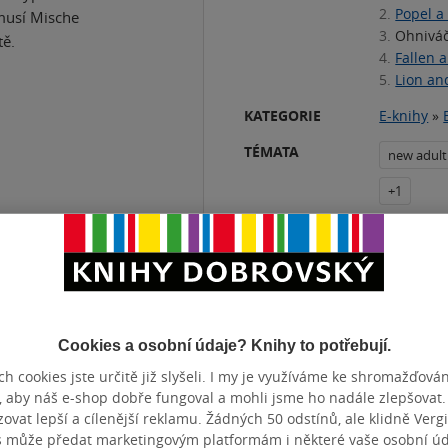
2.
Popel a
 musí Mische
3.
Ohniváč
tě.
4.
Fallen 
5.
Lion an
KATEGORIE
E-knihy
»
TÉMATA
new adult
+1
Přidat 
Cookies a osobní údaje? Knihy to potřebují.
ČET STRAN
520
DATUM VY
h cookies jste určitě již slyšeli. I my je využíváme ke shromažďován
, aby náš e-shop dobře fungoval a mohli jsme ho nadále zlepšovat
vat lepší a cílenější reklamu. Žádných 50 odstínů, ale klidně Vergil
s může předat marketingovým platformám i některé vaše osobní úda