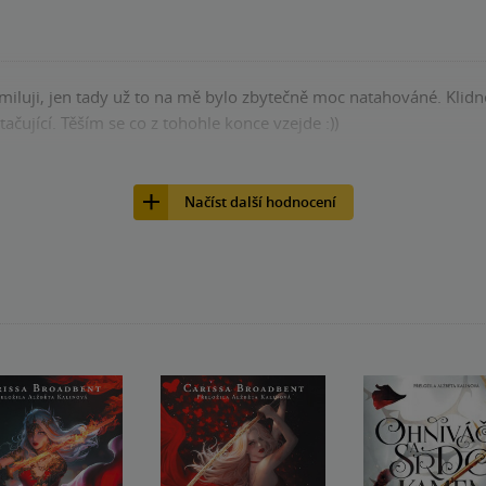
miluji, jen tady už to na mě bylo zbytečně moc natahováné. Klidně
ačující. Těším se co z tohohle konce vzejde :))
nze?
Ano
0
Načíst další hodnocení