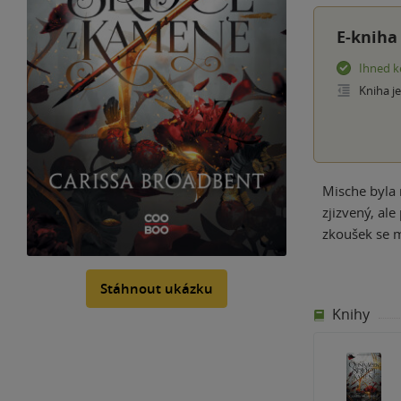
E-kniha
Ihned k
Kniha j
Mische byla 
zjizvený, al
zkoušek se 
Stáhnout ukázku
Knihy