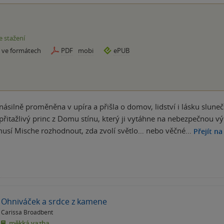
e stažení
e ve formátech
PDF
mobi
ePUB
násilně proměněna v upíra a přišla o domov, lidství i lásku sluneč
e přitažlivý princ z Domu stínu, který ji vytáhne na nebezpečnou vý
musí Mische rozhodnout, zda zvolí světlo… nebo věčné…
Přejít na
Ohniváček a srdce z kamene
Carissa Broadbent
měkká vazba