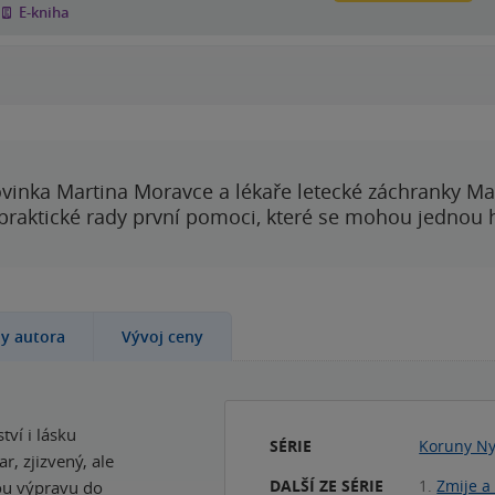
E-kniha
vinka Martina Moravce a lékaře letecké záchranky Ma
 praktické rady první pomoci, které se mohou jednou
hy autora
Vývoj ceny
tví i lásku
SÉRIE
Koruny Ny
r, zjizvený, ale
DALŠÍ ZE SÉRIE
1.
Zmije a 
nou výpravu do