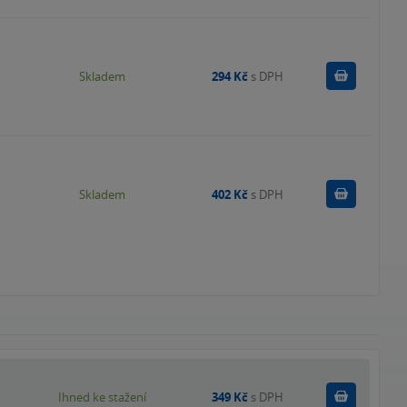
Do košík
Skladem
294 Kč
s DPH
Do košík
Skladem
402 Kč
s DPH
Koupit
Ihned ke stažení
349 Kč
s DPH