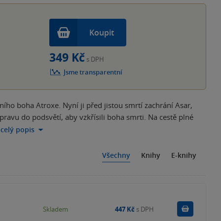
Koupit
349 Kč
s DPH
Jsme transparentní
ního boha Atroxe. Nyní ji před jistou smrtí zachrání Asar,
pravu do podsvětí, aby vzkřísili boha smrti. Na cestě plné
 celý popis
Všechny
Knihy
E-knihy
Do košík
Skladem
447 Kč
s DPH