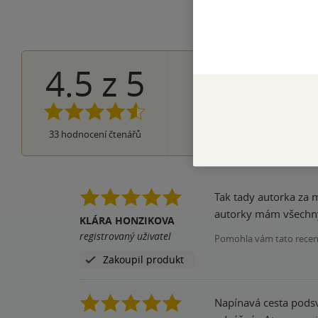
4.5
z
5
21×
5 hvězdiče
9×
4 hvězdičky
3×
3 hvězdičky
0×
2 hvězdičky
0×
33
hodnocení čtenářů
1 hvezdička
Tak tady autorka za m
autorky mám všechny 
KLÁRA HONZIKOVA
registrovaný uživatel
Pomohla vám tato rece
Zakoupil produkt
Napínavá cesta podsvětím...Líbí s emi napětí i děj. Doporučuji...a ten konec