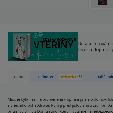
Bestsellerová no
terénu doplňují
33
Popis
Hodnocení
Další kni
Mische byla násilně proměněna v upíra a přišla o domov, lids
slunečního boha Atroxe. Nyní ji před jistou smrtí zachrání Asa
přitažlivý princ z Domu stínu, který ji vytáhne na nebezpeč