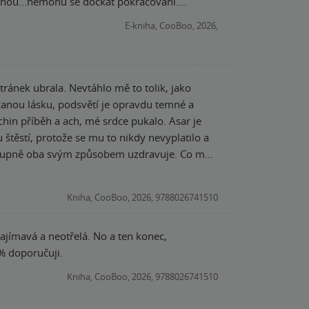
ezl krkem....ostatně božstvo by mělo dostat zavyučenou...nemohu se dočkat pokračování....
E-kniha, CooBoo, 2026,
tránek ubrala. Nevtáhlo mě to tolik, jako
příběh a ach, mé srdce pukalo. Asar je
štěstí, protože se mu to nikdy nevyplatilo a
tupně oba svým způsobem uzdravuje. Co mě
emnota”, až chudák holka působí jako typická
Kniha, CooBoo, 2026, 9788026741510
 zajímavá a neotřelá. No a ten konec,
% doporučuji.
Kniha, CooBoo, 2026, 9788026741510