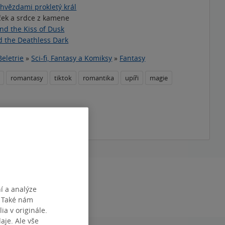
 hvězdami prokletý král
ek a srdce z kamene
and the Kiss of Dusk
d the Deathless Dark
Beletrie
»
Sci-fi, Fantasy a Komiksy
»
Fantasy
romantasy
tiktok
romantika
upíři
magie
téma
DÁNÍ
16.03.2026
í a analýze
. Také nám
ia v originále.
je. Ale vše