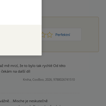
1
2
3
4
5
Nic moc
Perfektní
rzí, že to bylo tak rychlé Od této
čekám na další díl
Kniha, CooBoo, 2026, 9788026741510