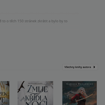
 to o těch 150 stránek zkrátit a bylo by to
Kniha, CooBoo, 2026, 9788026741510
Všechny knihy autora