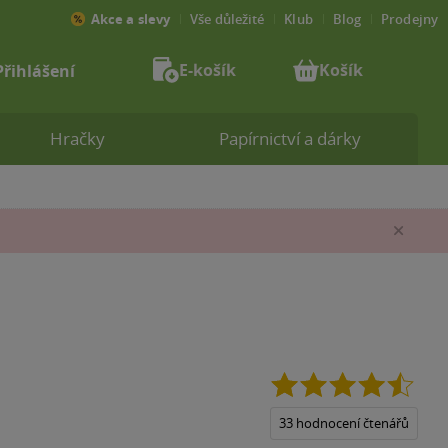
Akce a slevy
Vše důležité
Klub
Blog
Prodejny
E-košík
Košík
Přihlášení
Hračky
Papírnictví a dárky
Zav
4.5
z
5
33 hodnocení čtenářů
hvězd