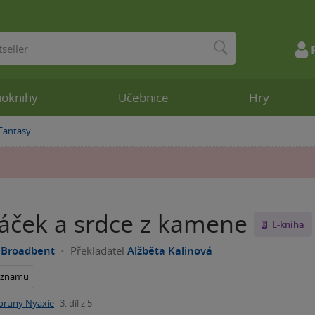
ioknihy
Učebnice
Hry
Fantasy
»
áček a srdce z kamene
E-kniha
 Broadbent
Překladatel
Alžběta Kalinová
seznamu
oruny Nyaxie
3. díl z 5