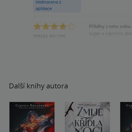
Hodnoceno z
aplikace
Příběhy z toho světa 
super a naprosto dost
TEREZA RELTON
registrovaný uživatel
Pomohla vám tato rece
Další knihy autora