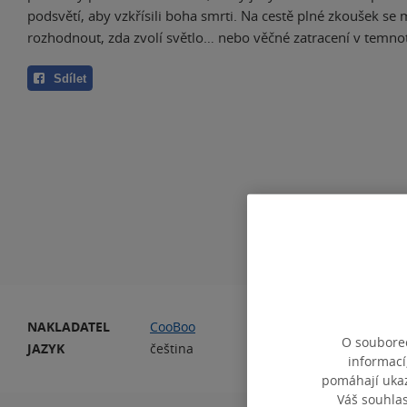
podsvětí, aby vzkřísili boha smrti. Na cestě plné zkoušek se
rozhodnout, zda zvolí světlo… nebo věčné zatracení v temno
Sdílet
NAKLADATEL
CooBoo
PO
O souborec
JAZYK
čeština
informací
pomáhají ukazo
Váš souhla