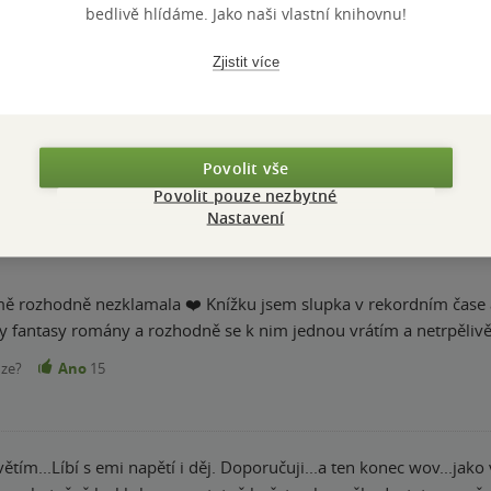
bedlivě hlídáme. Jako naši vlastní knihovnu!
Hodnocení a recenze čtenářů
Zjistit více
k
PŘIDEJTE SVÉ HODNOCENÍ PRODUKTU
Hodnocení našich knihkupců: 0.0 z 5
Povolit vše
Povolit pouze nezbytné
Nastavení
ě rozhodně nezklamala ❤️ Knížku jsem slupka v rekordním čase až mě m
fantasy romány a rozhodně se k nim jednou vrátím a netrpělivě 
nze?
Ano
15
 wov...jako vážně....Mische je neskutečně