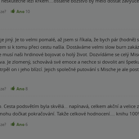
odvážná...Atroxus mi neskutečně l
nze?
Ano
10
jiný. Je to velmi pomalé, až jsem si říkala, že bych pár (hodně) s
la. Dostáváme velmi slow burn zakázanou lásku, podsvětí je opravdu temné a
musí naši hrdinové bojovat o holý život. Dozvídáme se celý Mischin 
a. Je zlomený, schovává své emoce a nechce si dovolit ani špetku 
rpěl on i jeho blízcí. Jejich společné putování s Mische je ale pos
iritovalo bylo, že Mische nikdy neomdlívá…pokaždé si ji “vezme t
ičkový, no finále to vystřelilo a já byla v naprostém
nze?
Ano
8
o zase Carissa vymyslela!
ilo. Cesta podsvětím byla skvělá... napínavá, celkem akční a velice
mohu dočkat pokračování. Takže celkové hodnocení.... knihu 100
nze?
Ano
6