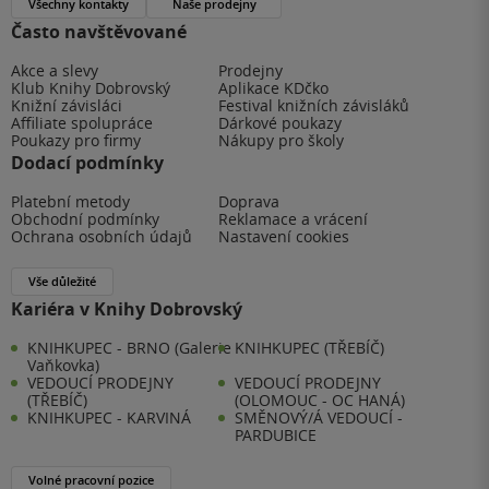
Všechny kontakty
Naše prodejny
Často navštěvované
Akce a slevy
Prodejny
Klub Knihy Dobrovský
Aplikace KDčko
Knižní závisláci
Festival knižních závisláků
Affiliate spolupráce
Dárkové poukazy
Poukazy pro firmy
Nákupy pro školy
Dodací podmínky
Platební metody
Doprava
Obchodní podmínky
Reklamace a vrácení
Ochrana osobních údajů
Nastavení cookies
Vše důležité
Kariéra v Knihy Dobrovský
KNIHKUPEC - BRNO (Galerie
KNIHKUPEC (TŘEBÍČ)
Vaňkovka)
VEDOUCÍ PRODEJNY
VEDOUCÍ PRODEJNY
(TŘEBÍČ)
(OLOMOUC - OC HANÁ)
KNIHKUPEC - KARVINÁ
SMĚNOVÝ/Á VEDOUCÍ -
PARDUBICE
Volné pracovní pozice