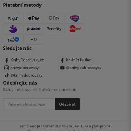
Platební metody
+ 17
Sledujte nás
KnihyDobrovsky.cz
Knižní závisláci
knihydobrovsky
@knihydobrovskycz
@knihydobrovsky
Odebírejte nás
Každý měsíc společně přečteme tisíce knih
Odebírat
Tento web je chráněn službou reCAPTCHA a platí pro něj