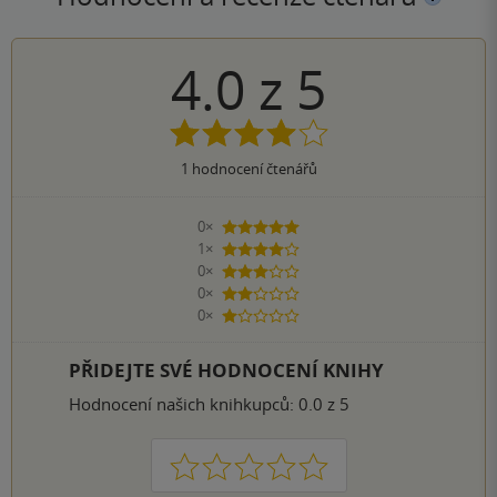
4.0
z
5
1
hodnocení čtenářů
0×
5 hvězdiček
1×
4 hvězdičky
0×
3 hvězdičky
0×
2 hvězdičky
0×
1 hvezdička
PŘIDEJTE SVÉ HODNOCENÍ KNIHY
Hodnocení našich knihkupců: 0.0 z 5
1
2
3
4
5