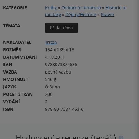
KATEGORIE
Knihy
»
Odborná literatura
»
Historie a
military
»
Dějiny/Historie
»
Pravěk
TÉMATA
Přidat téma
NAKLADATEL
Triton
ROZMĚR
164 x 239 x 18
DATUM VYDÁNÍ
4.10.2011
EAN
9788073874636
VAZBA
pevná vazba
HMOTNOST
546 g
JAZYK
čeština
POČET STRAN
200
VYDÁNÍ
2
ISBN
978-80-7387-463-6
Hodnocení a recenze čtenářů