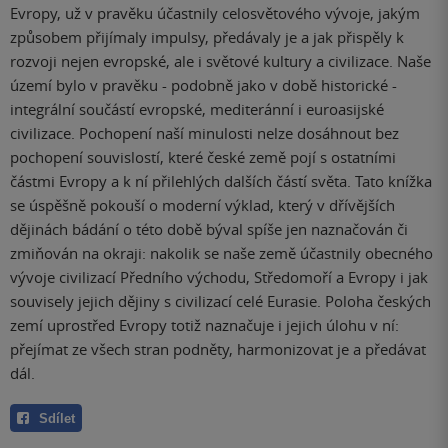
Evropy, už v pravěku účastnily celosvětového vývoje, jakým
způsobem přijímaly impulsy, předávaly je a jak přispěly k
rozvoji nejen evropské, ale i světové kultury a civilizace. Naše
území bylo v pravěku - podobně jako v době historické -
integrální součástí evropské, mediteránní i euroasijské
civilizace. Pochopení naší minulosti nelze dosáhnout bez
pochopení souvislostí, které české země pojí s ostatními
částmi Evropy a k ní přilehlých dalších částí světa. Tato knížka
se úspěšně pokouší o moderní výklad, který v dřívějších
dějinách bádání o této době býval spíše jen naznačován či
zmiňován na okraji: nakolik se naše země účastnily obecného
vývoje civilizací Předního východu, Středomoří a Evropy i jak
souvisely jejich dějiny s civilizací celé Eurasie. Poloha českých
zemí uprostřed Evropy totiž naznačuje i jejich úlohu v ní:
přejímat ze všech stran podněty, harmonizovat je a předávat
dál.
Sdílet