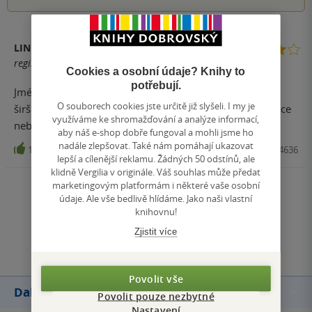
LINDA
registrovaný uživatel
Cookies a osobní údaje? Knihy to
potřebují.
Jméno autora je zárukou kvality. Vnímat (pra)dějiny v
O souborech cookies jste určitě již slyšeli. I my je
širším kontextu je potřeba a ne vždy k tomu tak publikace
využíváme ke shromažďování a analýze informací,
nebo dokumenty přistupují. Proto velmi užitečná kniha.
aby náš e-shop dobře fungoval a mohli jsme ho
nadále zlepšovat. Také nám pomáhají ukazovat
1
Kniha, Triton, 2011, 9788073874636
lepší a cílenější reklamu. Žádných 50 odstínů, ale
klidně Vergilia v originále. Váš souhlas může předat
marketingovým platformám i některé vaše osobní
Zobrazit všechna hodnocení
údaje. Ale vše bedlivě hlídáme. Jako naši vlastní
knihovnu!
Přidat hodnocení
Zjistit více
Povolit vše
Další knihy autora
Povolit pouze nezbytné
Nastavení