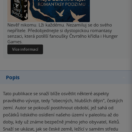
Nevěř nikomu. Lži každému. Nezamiluj se do svého
nepřítele. Předobjednejte si dystopickou romantasy
senzaci, která potěší fanoušky Čtvrtého křídla i Hunger
Games.
Více informací
Popis
Tato publikace se snaží blíže osvětlit některé aspekty
pravěkého vývoje, tedy "obecných, hlubších dějin", českých
zemí. Autor se pokouší postihnout období, jež sahá od
počátků lidského osídlení našeho území v paleolitu až do
doby, kdy už známe bezpečně jméno jeho obyvatel, Keltů.
Snaží se ukázat, jak se české země, ležící v samém středu