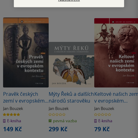
Pravěk českých
Mýty Řeků a dalších
Keltové našich zem
zemí v evropském
národů starověku
v evropském
kontextu
kontextu
Jan Bouzek
Jan Bouzek
Jan Bouzek
5.0
0.0
0.0
z
z
z
E-kniha
pevná vazba
E-kniha
5
5
5
hvězdiček
hvězdiček
hvězdiček
149 Kč
299 Kč
79 Kč