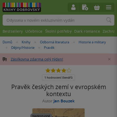
Vyhledávání
Bestsellery
Učebnice
Školní potřeby
Dark romance
Zachra
Nacházíte
Domů
Knihy
Odborná literatura
Historie a military
»
»
»
se
Dějiny/Historie
Pravěk
»
»
zde:
Zásilkovna zdarma celý týden!
Za
4.0
z
5
1 hodnocení čtenářů
hvězdiček
Pravěk českých zemí v evropském
kontextu
Autor
Jan Bouzek
Nedostupné