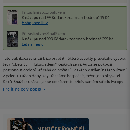
Při zaslání zboží balíčkem
K nákupu nad 99 Kč
dárek zdarma
v hodnotě 19 Kč
E-shopové listy
Při zaslání zboží balíčkem
K nákupu nad 999 Kč
dárek zdarma
v hodnotě 299 Kč
Let na měsíc
Tato publikace se snaží blíže osvětlit některé aspekty pravěkého vývoje,
tedy "obecných, hlubších dějin", českých zemí. Autor se pokouší
postihnout období, jež sahá od počátků lidského osídlení našeho území
v paleolitu až do doby, kdy už známe bezpečně jméno jeho obyvatel,
Keltů. Snaží se ukázat, jak se české země, ležící v samém středu Evropy…
Přejít na celý popis