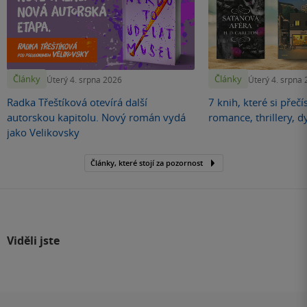
Články
Články
Úterý 4. srpna 2026
Úterý 4. srpna
Radka Třeštíková otevírá další
7 knih, které si přečí
autorskou kapitolu. Nový román vydá
romance, thrillery, d
jako Velikovsky
Články, které stojí za pozornost
Viděli jste