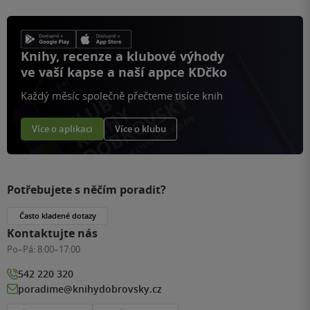
Knihy, recenze a klubové výhody
ve vaší kapse a naší appce KDčko
Každý měsíc společně přečteme tisíce knih
Více o aplikaci
Více o klubu
Potřebujete s něčím poradit?
Často kladené dotazy
Kontaktujte nás
Po–Pá:
8:00–17:00
542 220 320
poradime@knihydobrovsky.cz