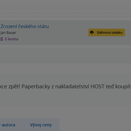
Zrození českého státu
Jan Bauer
Stáhnout ukázku
E-kniha
kce zpět! Paperbacky z nakladatelství HOST teď koupí
y autora
Vývoj ceny