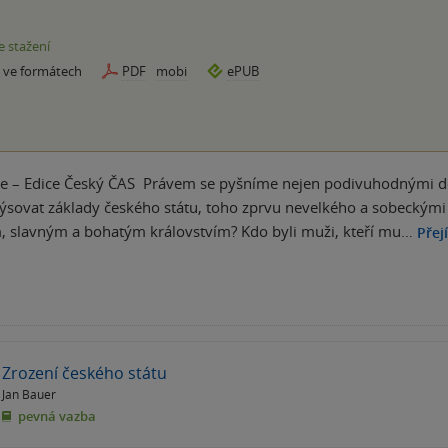
e stažení
e ve formátech
PDF
mobi
ePUB
ie – Edice Český ČAS Právem se pyšníme nejen podivuhodnými děj
rýsovat základy českého státu, toho zprvu nevelkého a sobeckými
, slavným a bohatým královstvím? Kdo byli muži, kteří mu…
Přej
Zrození českého státu
Jan Bauer
pevná vazba