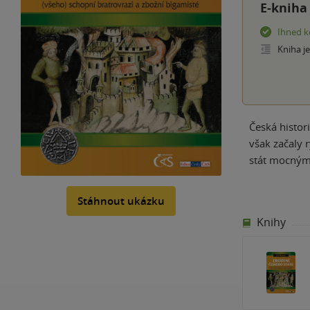
E-kniha
Ihned k
Kniha j
Česká histor
však začaly 
stát mocným
Stáhnout ukázku
Knihy