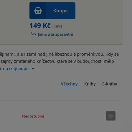
Koupit
149 Kč
s DPH
Jsme transparentní
inami, ale i zemí nad jiné líbeznou a proměnlivou. Kdy se
 zájmy zmítaného knížectví, které se v budoucnosti mělo
ít na celý popis
Všechny
Knihy
E-knihy
Nedostu
Nedostupné