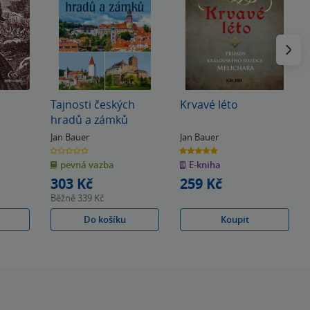
Následu
Tajnosti českých
Krvavé léto
hradů a zámků
Jan Bauer
Jan Bauer
0.0
4.8
z
z
pevná vazba
E-kniha
5
5
hvězdiček
hvězdiček
303 Kč
259 Kč
Běžně
339 Kč
Do košíku
Koupit