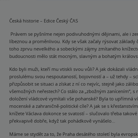
Česká historie – Edice Český ČAS
Právem se pyšníme nejen podivuhodnými dějinami, ale i zem
líbeznou a proměnlivou. Kdy se však začaly rýsovat základy 
toho zprvu nevelkého a sobeckými zájmy zmítaného knížectví
budoucnosti mělo stát mocným, slavným a bohatým královs
Kdo byli muži, kteří mu vtiskli svou vůli? A jak dokázali vládn
proslulému svou nespoutaností, bojovností a – už tehdy – s
přizpůsobit se situaci a získat z ní co nejvíc, stejně jako zálib
všemožných neřestech? Co stálo za „zbožným zanícením“, s n
doložení vládcové vymítali vše pohanské? Byla to upřímná ví
mocenské a zahraničně-politické cíle? A jak se s křesťanstvím
knížete Václava dokonce se svatostí – slučovalo třeba takové 
překvapivě dobře, když tak pohádkově vynášelo…
Máme se stydět za to, že Praha desátého století byla evrop