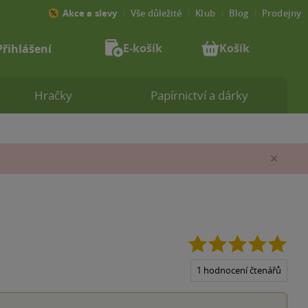
Akce a slevy
Vše důležité
Klub
Blog
Prodejny
E-košík
Košík
Přihlášení
Hračky
Papírnictví a dárky
Zav
5.0
z
5
1 hodnocení čtenářů
hvěz