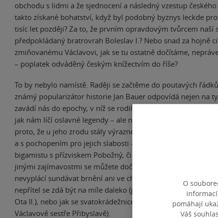
obchodu s lidmi a že sjednocení a následný vzestup českého s
takto získané bohatství, když byl podobný byznys leckde pro
tisíc let později? Za to, že prvním opravdovým tvůrcem naší s
předpokládaný bratrovrah Boleslav I.? Nebo snad za hojně ci
zmiňovanému Václavovi, jak se tu ostatně dočítáme, nepráv
– poplatek odváděný českým knížectvím do říše?
To by nebylo namístě. Raději se začtěme do poutavých řádků
známý popularizátor historie Jan Bauer odpovídá nejen na ty
zavádí nás do epochy, v níž se rodil náš stát. Těžce, krvavě a 
jak nám líčí oslavné legendy – ale na rozdíl od jiných přetrva
proto, že u jeho zrodu stály výrazné osobnosti, které autor v
a s pochopením pro jejich slabosti – ať už se jedná o dobyvat
bigamistu s přízviskem Pobožný, či skutečně svatého muže.
jinými zajímavostmi se můžete dočíst třeba i o tom, že v Česk
nevyplácí sundávat brnění ani ve chvíli, kdy je vám k nesnes
O souborec
nepřítel se zdá být na míle daleko (jak se přesvědčil neúspě
informací
Ota II.), nebo jak se svatokrádežnice stane blahoslavenou (co
pomáhají ukazo
Václavově sestře Přibyslavě).
Váš souhla