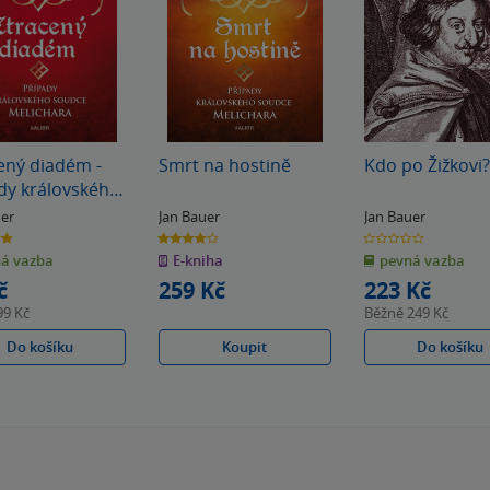
ený diadém -
Smrt na hostině
Kdo po Žižkovi?
dy královského
e Melichara
uer
Jan Bauer
Jan Bauer
4.0
0.0
z
z
á vazba
E-kniha
pevná vazba
5
5
k
hvězdiček
hvězdiček
č
259 Kč
223 Kč
99 Kč
Běžně
249 Kč
Do košíku
Koupit
Do košíku