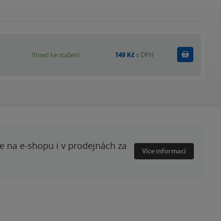
Koupit
Ihned ke stažení
149 Kč
s DPH
te na e-shopu i v prodejnách za
Více informací