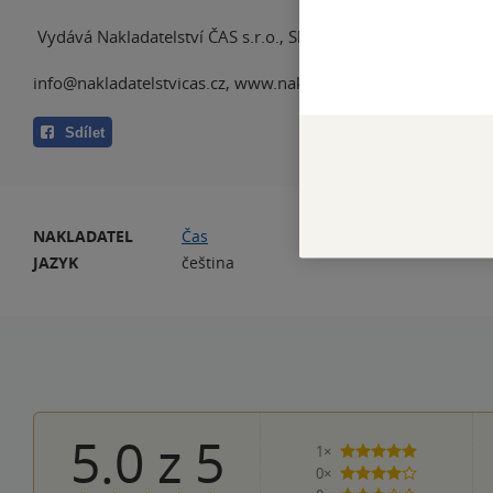
Vydává Nakladatelství ČAS s.r.o., Slepá 246, 252 03 Řitka
info@nakladatelstvicas.cz, www.nakladatelstvicas.cz
Sdílet
NAKLADATEL
Čas
PO
JAZYK
čeština
5.0
z
5
1×
5 hvězdiček
0×
4 hvězdičky