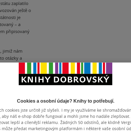
tátu zaplatilo
vozován ještě o
tátnosti je
tovaný – a
em připisovaný
, jimiž nám
to otázky a
dost jinak, než
l dodnes. I
ykresluje barvitě
ele, otrokáře,
 A mezi mnoha
é kotlině se
Cookies a osobní údaje? Knihy to potřebují.
ení horko a
h cookies jste určitě již slyšeli. I my je využíváme ke shromažďován
šný dobyvatel
, aby náš e-shop dobře fungoval a mohli jsme ho nadále zlepšovat
ž se podařilo
vat lepší a cílenější reklamu. Žádných 50 odstínů, ale klidně Vergil
s může předat marketingovým platformám i některé vaše osobní úda