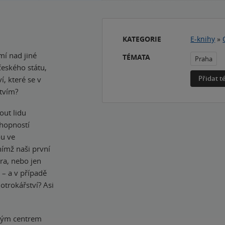
KATEGORIE
E-knihy
»
í nad jiné
TÉMATA
Praha
českého státu,
Přidat 
, které se v
tvím?
out lidu
chopností
ou ve
ímž naši první
ra, nebo jen
 – a v případě
otrokářství? Asi
ským centrem