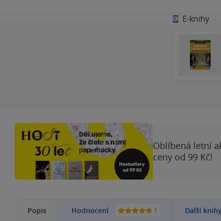
E-knihy
Oblíbená letní a
ceny od 99 Kč!
1
Popis
Hodnocení
Další knih