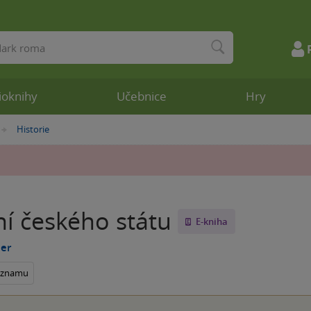
ioknihy
Učebnice
Hry
Historie
»
ní českého státu
E-kniha
uer
seznamu