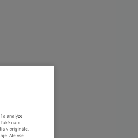
í a analýze
. Také nám
ia v originále.
je. Ale vše