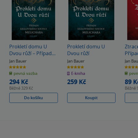
Prokletí domu U
Prokletí domu U
Ztrac
Dvou růží – Případy
Dvou růží
Přípa
královského soudce
soudc
Jan Bauer
Jan Bauer
Jan Ba
Melichara
4.8
4.8
4.8
z
z
z
pevná vazba
E-kniha
pevn
5
5
5
hvězdiček
hvězdiček
hvězdiče
294 Kč
259 Kč
89 K
Běžně
329 Kč
Běžně
Do košíku
Koupit