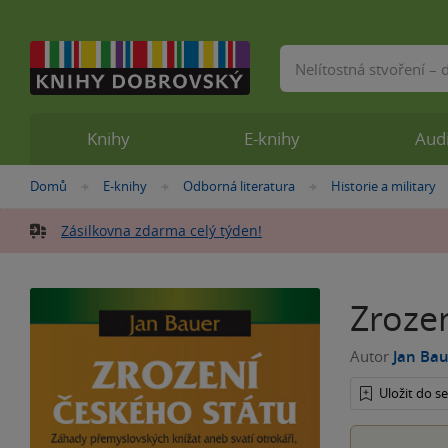
Vyhledávání
Knihy
E-knihy
Aud
Nacházíte
Domů
E-knihy
Odborná literatura
Historie a military
»
»
»
se
zde:
Zásilkovna zdarma celý týden!
Zroze
Autor
Jan Ba
Uložit do 