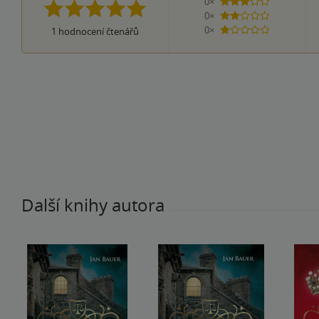
0×
3 hvězdičky
0×
2 hvězdičky
0×
1
hodnocení čtenářů
1 hvezdička
Další knihy autora