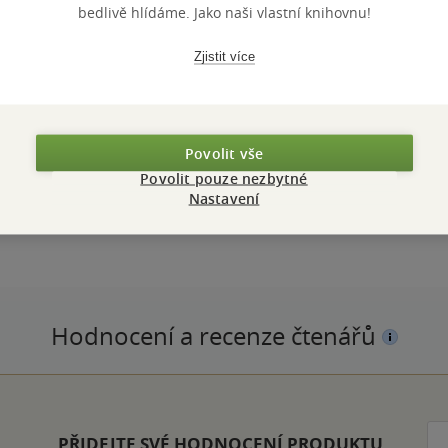
bedlivě hlídáme. Jako naši vlastní knihovnu!
Zjistit více
Povolit vše
Povolit pouze nezbytné
Nastavení
ČET STRAN
208
DATUM VY
Hodnocení a recenze čtenářů
PŘIDEJTE SVÉ HODNOCENÍ PRODUKTU