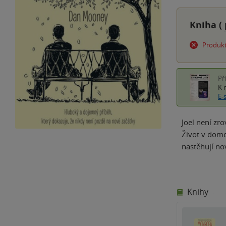
Kniha (
Produkt
Př
K 
E-
Joel není zro
Život v domo
nastěhují no
Knihy