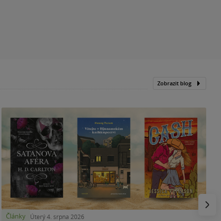
Zobrazit blog
N
p
Násled
Články
Úterý 4. srpna 2026