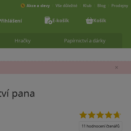
Akce a slevy
Vše důležité
Klub
Blog
Prodejny
E-košík
Košík
Přihlášení
Hračky
Papírnictví a dárky
Zav
tví pana
4.7
z
5
11 hodnocení čtenářů