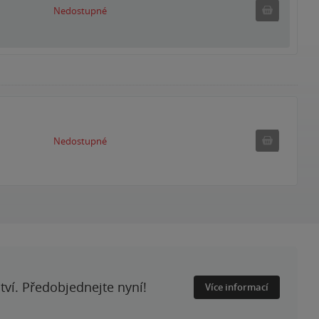
Nedostu
Nedostupné
Nedostupné
Nedostupné
ství. Předobjednejte nyní!
Více informací