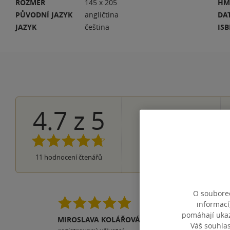
ROZMĚR
145 x 205
HM
PŮVODNÍ JAZYK
angličtina
DA
JAZYK
čeština
IS
4.7
z
5
8×
5 hvězdiček
3×
4 hvězdičky
0×
3 hvězdičky
0×
2 hvězdičky
0×
11
hodnocení čtenářů
1 hvezdička
O souborec
Když nám zase #Adam 
informací
DOBROVSKÝ jsem si
pomáhají ukazo
MIROSLAVA KOLÁŘOVÁ
Váš souhla
326 stran 🤔Že se staří lidé neumí bavit???? 🤔Že nemají staří lidé tolik energie??? 🤔📚TAK tato kniha vás přesvědčí o pěkném opaku.