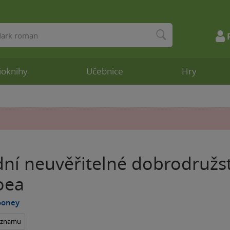
ioknihy
Učebnice
Hry
dní neuvěřitelné dobrodružs
oea
ooney
seznamu