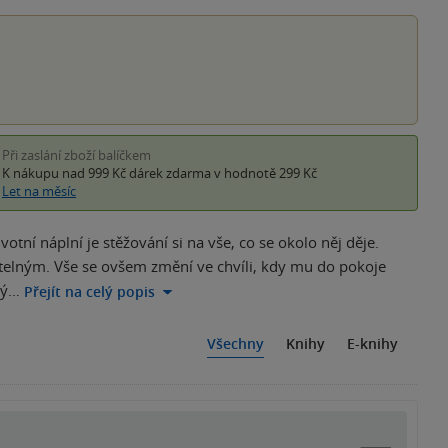
hvězd
Při zaslání zboží balíčkem
K nákupu nad 999 Kč
dárek zdarma
v hodnotě 299 Kč
Let na měsíc
votní náplní je stěžování si na vše, co se okolo něj děje.
itelným. Vše se ovšem změní ve chvíli, kdy mu do pokoje
rý…
Přejít na celý popis
Všechny
Knihy
E-knihy