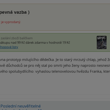
pevná vazba
)
 je vyprodaný.
i zaslání zboží balíčkem
nákupu nad 99 Kč
dárek zdarma
v hodnotě 19 Kč
shopové listy
vna prototyp milujícího dědečka. Je to starý mrzutý chlap, jehož ži
vě důchodců se pro něj stal po smrti jeho ženy naprosto nesnes
vého spolubydlícího: vyhaslou telenovelovou hvězdu Franka, kte
Poslední neuvěřitelné