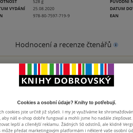
OTNOST
528 g
PŮVODNÍ 
TUM VYDÁNÍ
25.08.2020
DATUM DO
BN
978-80-7597-719-9
EAN
Hodnocení a recenze čtenářů
PŘIDEJTE SVÉ HODNOCENÍ KNIHY
N
Hodnocení našich knihkupců: 0.0 z 5
Cookies a osobní údaje? Knihy to potřebují.
h cookies jste určitě již slyšeli. I my je využíváme ke shromažďován
Pýcha dal sem do skupiny výzvu na #společné čtení, neváhala j
, aby náš e-shop dobře fungoval a mohli jsme ho nadále zlepšovat
 pořídila tuto knihu : 📚POSLEDNÍ NEUVĚŘITELNĚ DOBRODRUŽ
vat lepší a cílenější reklamu. Žádných 50 odstínů, ale klidně Vergil
s může předat marketingovým platformám i některé vaše osobní úda