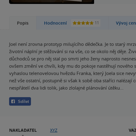
11
Popis
Hodnocení
Vývoj ce
Joel není zrovna prototyp milujícího dědečka. Je to starý mrz
životní náplní je stěžování si na vše, co se okolo něj děje. Ž
důchodců se pro něj stal po smrti jeho ženy naprosto nesnes
ovšem změní ve chvíli, kdy mu do pokoje nastěhují nového s
vyhaslou telenovelovou hvězdu Franka, který Joela sice nevy
než vše ostatní, postupně si však k sobě oba staříci nalézají c
nespřátelí dva lidi tolik, jako zlolajné plánování útěku...
Sdílet
NAKLADATEL
XYZ
VA