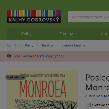
Vyhledávání
Knihy
E-knihy
Aud
Nacházíte
Domů
Knihy
Beletrie
Světová beletrie
»
»
»
se
zde:
Zásilkovna zdarma celý týden!
Posle
Nedostupné
Monr
Autor
Dan M
Uložit do 