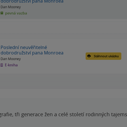
dobrodružství pana Monroea
Dan Mooney
pevná vazba
Poslední neuvěřitelné
dobrodružství pana Monroea
Stáhnout ukázku
Dan Mooney
E-kniha
grafie, tři generace žen a celé století rodinných tajem