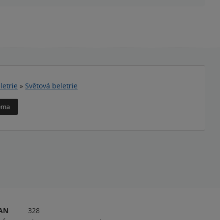
letrie
»
Světová beletrie
téma
RAN
328