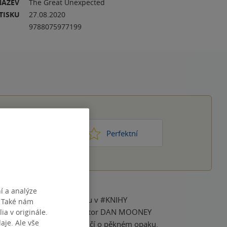
NÁZEV
The Great Unexpected
TISKU
27.08.2020
9788075977199
1
2
3
4
5
ic moc
Perfektní
í a analýze
sem. 📚Ještě za akční cenu v #KNIHY
. Také nám
STVÍ PANA MONROEA 💗 autor DAN MOONEY
ia v originále.
je. Ale vše