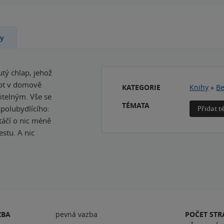
ny
utý chlap, jehož
ivot v domově
KATEGORIE
Knihy
»
Be
itelným. Vše se
TÉMATA
polubydlícího:
Přidat 
táčí o nic méně
estu. A nic
ZBA
pevná vazba
POČET ST