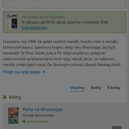
Při zaslání zboží balíčkem
K nákupu nad 99 Kč
dárek zdarma
v hodnotě 19 Kč
E-shopové listy
Louisiana, rok 1904. Ve spleti vodních kanálů, houští z lián a močálů,
které tvoří bayou, tajemnou krajinu delty řeky Mississippi, žijí čtyři
kamarádi: Te Trois, Eddie, Julie a Tit. Když se jednou vydají ve
vlastnoručně vyrobené kánoi lovit ryby, netuší, že to, co naleznou,
navždy změní jejich osud. Do života jim vstoupí úžasný Katalog zboží,…
Přejít na celý popis
Všechny
Knihy
E-knihy
Knihy
Parta od Mississippi
Davide Morosinotto
pevná vazba