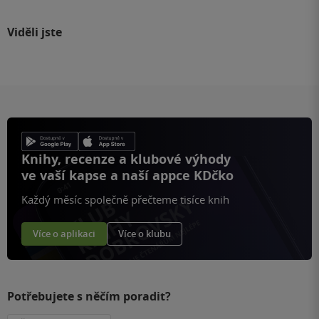
Viděli jste
Knihy, recenze a klubové výhody
ve vaší kapse a naší appce KDčko
Každý měsíc společně přečteme tisíce knih
Více o aplikaci
Více o klubu
Potřebujete s něčím poradit?