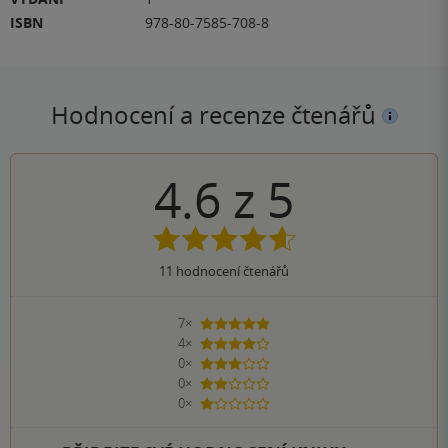
ISBN
978-80-7585-708-8
Hodnocení a recenze čtenářů
4.6
z
5
11
hodnocení čtenářů
7×
5 hvězdiček
4×
4 hvězdičky
0×
3 hvězdičky
0×
2 hvězdičky
0×
1 hvezdička