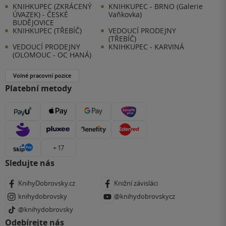
KNIHKUPEC (ZKRÁCENÝ
KNIHKUPEC - BRNO (Galerie
ÚVAZEK) - ČESKÉ
Vaňkovka)
BUDĚJOVICE
KNIHKUPEC (TŘEBÍČ)
VEDOUCÍ PRODEJNY
(TŘEBÍČ)
VEDOUCÍ PRODEJNY
KNIHKUPEC - KARVINÁ
(OLOMOUC - OC HANÁ)
Volné pracovní pozice
Platební metody
+ 17
Sledujte nás
KnihyDobrovsky.cz
Knižní závisláci
knihydobrovsky
@knihydobrovskycz
@knihydobrovsky
Odebírejte nás