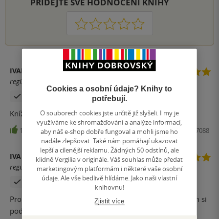
PŘIDEJTE SVÉ HODNOCENÍ KNIHY
1
2
3
4
5
IVANA PEČINKOVÁ
registrovaný uživatel
Cookies a osobní údaje? Knihy to
Zakoupil produkt
potřebují.
O souborech cookies jste určitě již slyšeli. I my je
Knížka je napínavá. Čte se jedním dechem.
využíváme ke shromažďování a analýze informací,
10
Kniha, King Cool, 2019, 9788075857088
aby náš e-shop dobře fungoval a mohli jsme ho
nadále zlepšovat. Také nám pomáhají ukazovat
lepší a cílenější reklamu. Žádných 50 odstínů, ale
IVA
klidně Vergilia v originále. Váš souhlas může předat
registrovaný uživatel
marketingovým platformám i některé vaše osobní
údaje. Ale vše bedlivě hlídáme. Jako naši vlastní
Zakoupil produkt
knihovnu!
Pro mě určitě jedno z největších překvapení. Vůbec jsem si
Zjistit více
podrobně nezjišťovala informace, doporučila mi ji