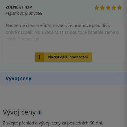
ZDENĚK FILIP
registrovaný uživatel
Nádherné čtení a vůbec nevadí, že hrdinové jsou děti,
právě naopak. No a řeka Mississippi, to je kapitola sama o
sobě. Doporučuji.
6
Kniha, King Cool, 2019, 9788075857088
Načíst další hodnocení
Vývoj ceny
Vývoj ceny
Získejte přehled o vývoji ceny za posledních 60 dní.