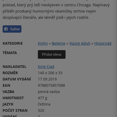
poklad, který prý leží neobjeven v centru Chicaga. Napínavý
příběh protkaný humornými okamžiky strhne nejen
dospívající čtenáře, ale téměř jistě i jejich rodiče.
Sdílet
KATEGORIE
Knihy
»
Beletrie
»
Young Adult
»
Historické
TÉMATA
Přidat téma
NAKLADATEL
King Cool
ROZMĚR
140 x 206 x 33
DATUM VYDÁNÍ
17.09.2019
EAN
9788075857088
VAZBA
pevná vazba
HMOTNOST
477 g
JAZYK
čeština
POČET STRAN
320
VYDÁNÍ
1