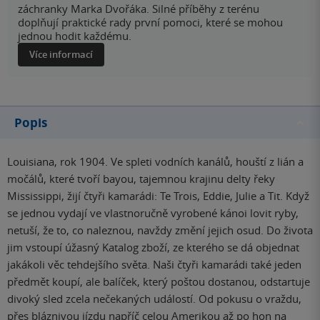
záchranky Marka Dvořáka. Silné příběhy z terénu
doplňují praktické rady první pomoci, které se mohou
jednou hodit každému.
Více informací
Popis
Louisiana, rok 1904. Ve spleti vodních kanálů, houští z lián a
močálů, které tvoří bayou, tajemnou krajinu delty řeky
Mississippi, žijí čtyři kamarádi: Te Trois, Eddie, Julie a Tit. Když
se jednou vydají ve vlastnoručně vyrobené kánoi lovit ryby,
netuší, že to, co naleznou, navždy změní jejich osud. Do života
jim vstoupí úžasný Katalog zboží, ze kterého se dá objednat
jakákoli věc tehdejšího světa. Naši čtyři kamarádi také jeden
předmět koupí, ale balíček, který poštou dostanou, odstartuje
divoký sled zcela nečekaných událostí. Od pokusu o vraždu,
přes bláznivou jízdu napříč celou Amerikou až po hon na