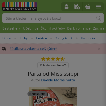
Vyhledávání
Bestsellery
Učebnice
Školní potřeby
Dark romance
Zachra
Nacházíte
Domů
Knihy
Beletrie
Young Adult
Historické
»
»
»
»
se
zde:
Zásilkovna zdarma celý týden!
Za
4.6
z
5
11 hodnocení čtenářů
hvězdiček
Parta od Mississippi
Autor
Davide Morosinotto
Nedostupné