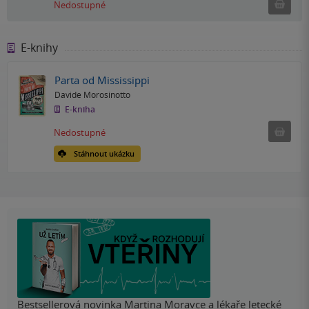
Ned
Nedostupné
E-knihy
Parta od Mississippi
Davide Morosinotto
E-kniha
Nedostu
Nedostupné
Stáhnout ukázku
Bestsellerová novinka Martina Moravce a lékaře letecké