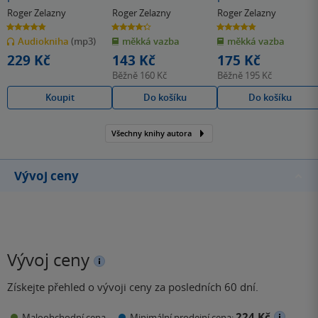
Roger Zelazny
Roger Zelazny
Roger Zelazny
4.8
4.3
4.8
z
z
z
Audiokniha
(mp3)
měkká vazba
měkká vazba
5
5
5
hvězdiček
hvězdiček
hvězdiček
229 Kč
143 Kč
175 Kč
Běžně
160 Kč
Běžně
195 Kč
Koupit
Do košíku
Do košíku
Všechny knihy autora
Vývoj ceny
Vývoj ceny
Získejte přehled o vývoji ceny za posledních 60 dní.
224 Kč
Maloobchodní cena
Minimální prodejní cena: