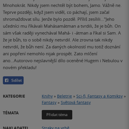
Mnohokrát. Nikdy jsem nechtěl být bohem, Jamo. Vážně ne.
Teprve později, když jsem viděl, co páchají, jsem začal
shromažďovat sílu. Jenže bylo pozdě. Příliš zesílili..."Jeho
učedníci mu říkávali Mahásamátman a tvrdili, že je bůh. On
sám však raději vynechával Mahá- i -átman a říkal si Sam. A
že je bůh, to o sobě nikdy netvrdil. Ale zrovna tak nikdy
netvrdil, že bůh není. Za daných okolností mu totiž doznání
ani popření nemohlo nijak prospět. Zato mlčení
ano...Autorovo nejslavnější dílo oceněné Hugem i Nebulou v
novém překladu!
Sdílet
KATEGORIE
Knihy
»
Beletrie
»
Sci-fi, Fantasy a Komiksy
»
Fantasy
»
Světová fantasy
TÉMATA
Přidat téma
NAKLADATEL
Straky na vrbě