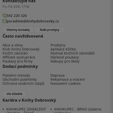
Kontaktujte nás
Po–Pá:
8:00–17:00
542 220 320
poradime@knihydobrovsky.cz
Všechny kontakty
Naše prodejny
Často navštěvované
Akce a slevy
Prodejny
Klub Knihy Dobrovský
Aplikace KDčko
Knižní závisláci
Festival knižních závisláků
Affiliate spolupráce
Dárkové poukazy
Poukazy pro firmy
Nákupy pro školy
Dodací podmínky
Platební metody
Doprava
Obchodní podmínky
Reklamace a vrácení
Ochrana osobních údajů
Nastavení cookies
Vše důležité
Kariéra v Knihy Dobrovský
KNIHKUPEC (ZKRÁCENÝ
KNIHKUPEC - BRNO (Galerie