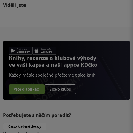
Viděli jste
Knihy, recenze a klubové výhody
ve vaší kapse a naší appce KDčko
Každý měsíc společně přečteme tisíce knih
Více o aplikaci
Více o klubu
Potřebujete s něčím poradit?
Často kladené dotazy