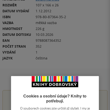
ROZMĚR
107 x 166 x 26
DATUM VYDÁNÍ
1.12.2012
ISBN
978-80-87364-35-2
VAZBA
měkká vazba
HMOTNOST
226 g
DATUM DOTISKU
10.03.2026
EAN
9788087364352
POČET STRAN
352
VYDÁNÍ
1
JAZYK
čeština
Hodnocení a recenze čtenářů
Cookies a osobní údaje? Knihy to
5.0
z
5
potřebují.
O souborech cookies jste určitě již slyšeli. I my je