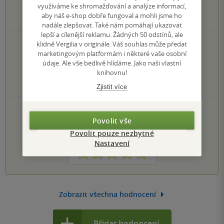
využíváme ke shromažďování a analýze informací,
aby náš e-shop dobře fungoval a mohli jsme ho
1
hodnocení čtenářů
nadále zlepšovat. Také nám pomáhají ukazovat
lepší a cílenější reklamu. Žádných 50 odstínů, ale
klidně Vergilia v originále. Váš souhlas může předat
1×
5 hvězdiček
marketingovým platformám i některé vaše osobní
0×
4 hvězdičky
údaje. Ale vše bedlivě hlídáme. Jako naši vlastní
0×
3 hvězdičky
knihovnu!
0×
2 hvězdičky
0×
1 hvezdička
Zjistit více
PŘIDEJTE SVÉ HODNOCENÍ KNIHY
Povolit vše
Hodnocení našich knihkupců: 0.0 z 5
Povolit pouze nezbytné
Nastavení
1
2
3
4
5
Zobrazit všechna hodnocení
Přidat hodnocení