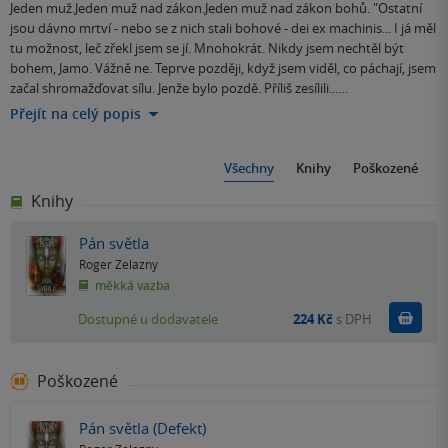
Jeden muž.Jeden muž nad zákon.Jeden muž nad zákon bohů. "Ostatní
jsou dávno mrtví - nebo se z nich stali bohové - dei ex machinis... I já měl
tu možnost, leč zřekl jsem se jí. Mnohokrát. Nikdy jsem nechtěl být
bohem, Jamo. Vážně ne. Teprve později, když jsem viděl, co páchají, jsem
začal shromažďovat sílu. Jenže bylo pozdě. Příliš zesílili...…
Přejít na celý popis
Všechny
Knihy
Poškozené
Knihy
Pán světla
Roger Zelazny
měkká vazba
Do k
Dostupné u dodavatele
224 Kč
s DPH
Poškozené
Pán světla (Defekt)