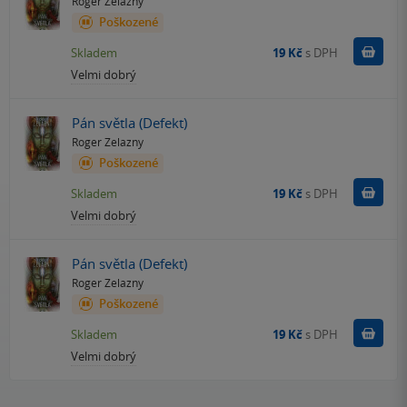
Roger Zelazny
Poškozené
Do k
Skladem
19 Kč
s DPH
Velmi dobrý
Pán světla (Defekt)
Roger Zelazny
Poškozené
Do k
Skladem
19 Kč
s DPH
Velmi dobrý
Pán světla (Defekt)
Roger Zelazny
Poškozené
Do k
Skladem
19 Kč
s DPH
Velmi dobrý