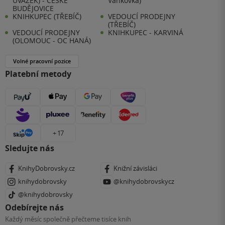
ÚVAZEK) - ČESKÉ
Vaňkovka)
BUDĚJOVICE
KNIHKUPEC (TŘEBÍČ)
VEDOUCÍ PRODEJNY
(TŘEBÍČ)
VEDOUCÍ PRODEJNY
KNIHKUPEC - KARVINÁ
(OLOMOUC - OC HANÁ)
Volné pracovní pozice
Platební metody
+ 17
Sledujte nás
KnihyDobrovsky.cz
Knižní závisláci
knihydobrovsky
@knihydobrovskycz
@knihydobrovsky
Odebírejte nás
Každý měsíc společně přečteme tisíce knih