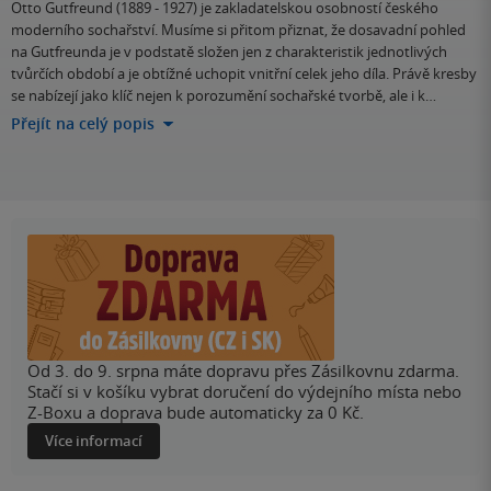
Otto Gutfreund (1889 - 1927) je zakladatelskou osobností českého
moderního sochařství. Musíme si přitom přiznat, že dosavadní pohled
na Gutfreunda je v podstatě složen jen z charakteristik jednotlivých
tvůrčích období a je obtížné uchopit vnitřní celek jeho díla. Právě kresby
se nabízejí jako klíč nejen k porozumění sochařské tvorbě, ale i k…
Přejít na celý popis
Od 3. do 9. srpna máte dopravu přes Zásilkovnu zdarma.
Stačí si v košíku vybrat doručení do výdejního místa nebo
Z-Boxu a doprava bude automaticky za 0 Kč.
Více informací