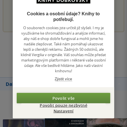
PŘIDEJTE SVÉ HODNOCENÍ KNIHY
Cookies a osobní údaje? Knihy to
1
2
3
4
5
potřebují.
O souborech cookies jste určitě již slyšeli. I my je
využíváme ke shromažďování a analýze informací,
aby náš e-shop dobře fungoval a mohli jsme ho
Zobrazit všechna hodnocení
nadále zlepšovat. Také nám pomáhají ukazovat
lepší a cílenější reklamu. Žádných 50 odstínů, ale
klidně Vergilia v originále. Váš souhlas může předat
Přidat hodnocení
marketingovým platformám i některé vaše osobní
údaje. Ale vše bedlivě hlídáme. Jako naši vlastní
knihovnu!
Zjistit více
Další knihy autora
Povolit vše
Povolit pouze nezbytné
Nastavení