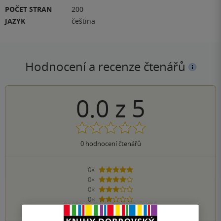
POČET STRAN
200
JAZYK
čeština
Hodnocení a recenze čtenářů
0.0
z
5
0
hodnocení čtenářů
0×
5 hvězdiček
0×
4 hvězdičky
0×
3 hvězdičky
0×
2 hvězdičky
0×
1 hvezdička