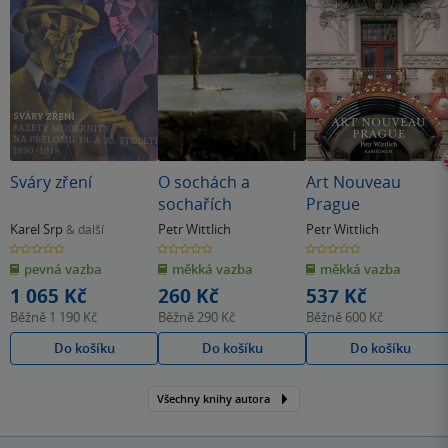
Sváry zření
O sochách a
Art Nouveau
sochařích
Prague
Karel Srp
Petr Wittlich
Petr Wittlich
& další
0.0
0.0
0.0
z
z
z
pevná vazba
měkká vazba
měkká vazba
5
5
5
hvězdiček
hvězdiček
hvězdiček
1 065 Kč
260 Kč
537 Kč
Běžně
1 190 Kč
Běžně
290 Kč
Běžně
600 Kč
Do košíku
Do košíku
Do košíku
Všechny knihy autora