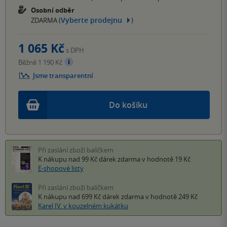
Osobní odběr
Vyberte prodejnu
ZDARMA (
)
1 065 Kč
s DPH
Běžně 1 190 Kč
Jsme transparentní
Do košíku
Při zaslání zboží balíčkem
K nákupu nad 99 Kč
dárek zdarma
v hodnotě 19 Kč
E-shopové listy
Při zaslání zboží balíčkem
K nákupu nad 699 Kč
dárek zdarma
v hodnotě 249 Kč
Karel IV. v kouzelném kukátku