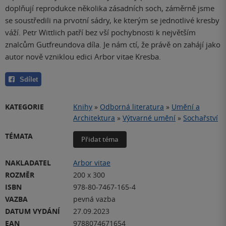
doplňují reprodukce několika zásadních soch, záměrně jsme
se soustředili na prvotní sádry, ke kterým se jednotlivé kresby
váží. Petr Wittlich patří bez vší pochybnosti k největším
znalcům Gutfreundova díla. Je nám ctí, že právě on zahájí jako
autor nově vzniklou edici Arbor vitae Kresba.
Sdílet
KATEGORIE
Knihy
»
Odborná literatura
»
Umění a
Architektura
»
Výtvarné umění
»
Sochařství
TÉMATA
Přidat téma
NAKLADATEL
Arbor vitae
ROZMĚR
200 x 300
ISBN
978-80-7467-165-4
VAZBA
pevná vazba
DATUM VYDÁNÍ
27.09.2023
EAN
9788074671654