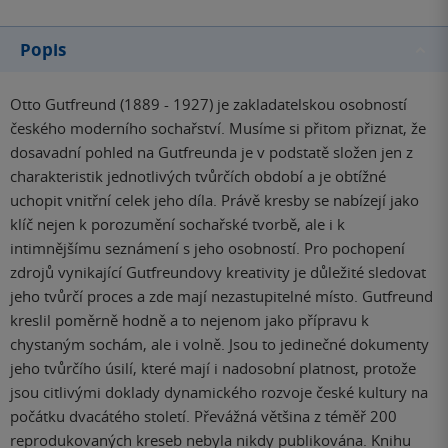
Popis
Otto Gutfreund (1889 - 1927) je zakladatelskou osobností
českého moderního sochařství. Musíme si přitom přiznat, že
dosavadní pohled na Gutfreunda je v podstatě složen jen z
charakteristik jednotlivých tvůrčích období a je obtížné
uchopit vnitřní celek jeho díla. Právě kresby se nabízejí jako
klíč nejen k porozumění sochařské tvorbě, ale i k
intimnějšímu seznámení s jeho osobností. Pro pochopení
zdrojů vynikající Gutfreundovy kreativity je důležité sledovat
jeho tvůrčí proces a zde mají nezastupitelné místo. Gutfreund
kreslil poměrně hodně a to nejenom jako přípravu k
chystaným sochám, ale i volně. Jsou to jedinečné dokumenty
jeho tvůrčího úsilí, které mají i nadosobní platnost, protože
jsou citlivými doklady dynamického rozvoje české kultury na
počátku dvacátého století. Převážná většina z téměř 200
reprodukovaných kreseb nebyla nikdy publikována. Knihu