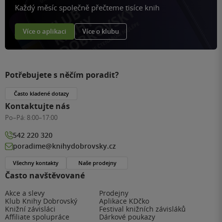
Každý měsíc společně přečteme tisíce knih
Více o aplikaci
Více o klubu
Potřebujete s něčím poradit?
Často kladené dotazy
Kontaktujte nás
Po–Pá:
8:00–17:00
542 220 320
poradime@knihydobrovsky.cz
Všechny kontakty
Naše prodejny
Často navštěvované
Akce a slevy
Prodejny
Klub Knihy Dobrovský
Aplikace KDčko
Knižní závisláci
Festival knižních závisláků
Affiliate spolupráce
Dárkové poukazy