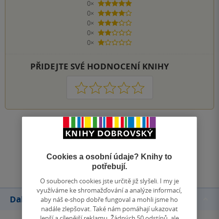
0×
5 hvězdiček
0×
4 hvězdičky
0×
3 hvězdičky
0×
2 hvězdičky
0×
1 hvezdička
PŘIDEJTE SVÉ HODNOCENÍ KNIHY
1
2
3
4
5
Zobrazit všechna hodnocení
Přidat hodnocení
Cookies a osobní údaje? Knihy to
potřebují.
O souborech cookies jste určitě již slyšeli. I my je
využíváme ke shromažďování a analýze informací,
Další knihy autora
aby náš e-shop dobře fungoval a mohli jsme ho
nadále zlepšovat. Také nám pomáhají ukazovat
lepší a cílenější reklamu. Žádných 50 odstínů, ale