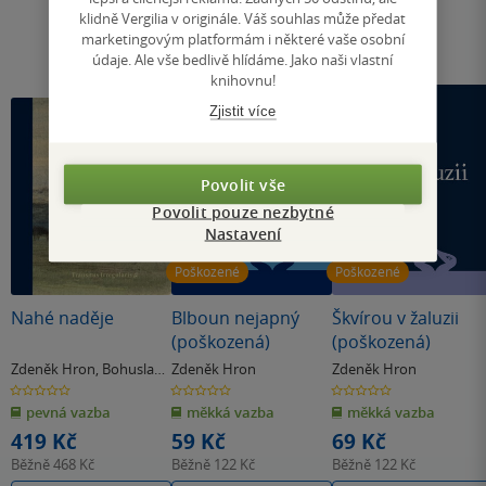
klidně Vergilia v originále. Váš souhlas může předat
marketingovým platformám i některé vaše osobní
údaje. Ale vše bedlivě hlídáme. Jako naši vlastní
knihovnu!
Zjistit více
Povolit vše
Povolit pouze nezbytné
Nastavení
Poškozené
Poškozené
Nahé naděje
Blboun nejapný
Škvírou v žaluzii
(poškozená)
(poškozená)
Zdeněk Hron
,
Bohuslav
Zdeněk Hron
Zdeněk Hron
Reynek
0.0
0.0
0.0
z
z
z
pevná vazba
měkká vazba
měkká vazba
5
5
5
hvězdiček
hvězdiček
hvězdiček
419 Kč
59 Kč
69 Kč
Běžně
468 Kč
Běžně
122 Kč
Běžně
122 Kč