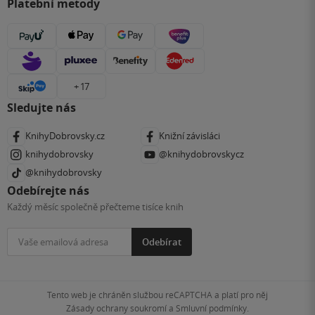
Platební metody
+ 17
Sledujte nás
KnihyDobrovsky.cz
Knižní závisláci
knihydobrovsky
@knihydobrovskycz
@knihydobrovsky
Odebírejte nás
Každý měsíc společně přečteme tisíce knih
Odebírat
Tento web je chráněn službou reCAPTCHA a platí pro něj
Zásady ochrany soukromí
a
Smluvní podmínky
.