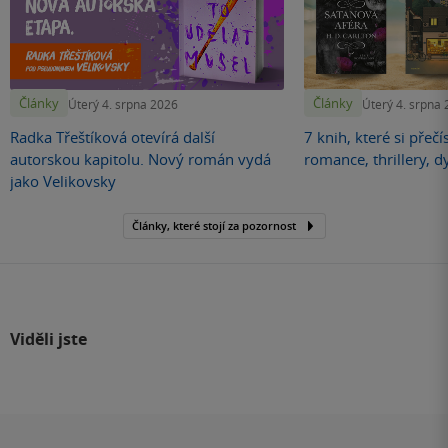
Články
Články
Úterý 4. srpna 2026
Úterý 4. srpna
Radka Třeštíková otevírá další
7 knih, které si přečí
autorskou kapitolu. Nový román vydá
romance, thrillery, d
jako Velikovsky
Články, které stojí za pozornost
Viděli jste