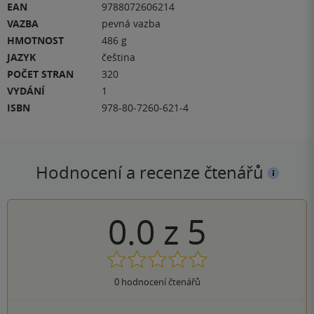
EAN
9788072606214
VAZBA
pevná vazba
HMOTNOST
486 g
JAZYK
čeština
POČET STRAN
320
VYDÁNÍ
1
ISBN
978-80-7260-621-4
Hodnocení a recenze čtenářů
0.0
z
5
0
hodnocení čtenářů