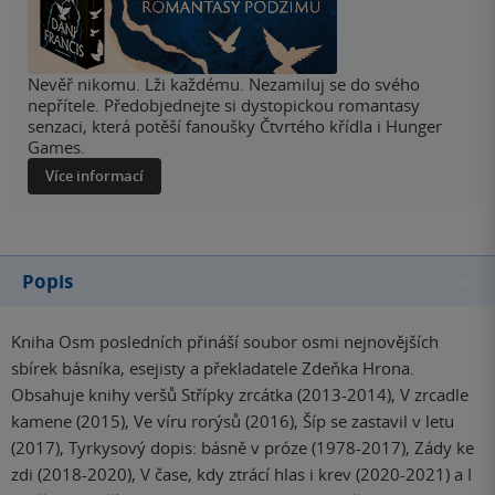
Nevěř nikomu. Lži každému. Nezamiluj se do svého
nepřítele. Předobjednejte si dystopickou romantasy
senzaci, která potěší fanoušky Čtvrtého křídla i Hunger
Games.
Více informací
Popis
Kniha Osm posledních přináší soubor osmi nejnovějších
sbírek básníka, esejisty a překladatele Zdeňka Hrona.
Obsahuje knihy veršů Střípky zrcátka (2013-2014), V zrcadle
kamene (2015), Ve víru rorýsů (2016), Šíp se zastavil v letu
(2017), Tyrkysový dopis: básně v próze (1978-2017), Zády ke
zdi (2018-2020), V čase, kdy ztrácí hlas i krev (2020-2021) a I