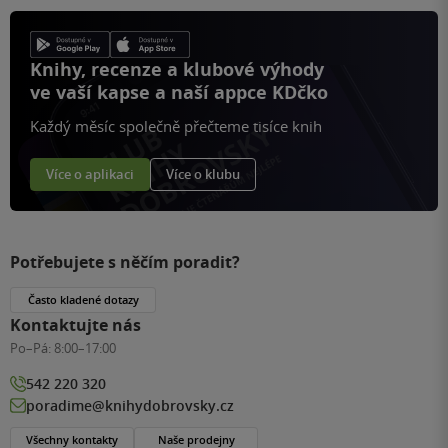
Knihy, recenze a klubové výhody
ve vaší kapse a naší appce KDčko
Každý měsíc společně přečteme tisíce knih
Více o aplikaci
Více o klubu
Potřebujete s něčím poradit?
Často kladené dotazy
Kontaktujte nás
Po–Pá:
8:00–17:00
542 220 320
poradime@knihydobrovsky.cz
Všechny kontakty
Naše prodejny