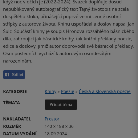
když noc v očích je (2022-2024). Svazek doplňuje dosud
nepublikovaný autobiografický text Tajný životopis ne zcela
dospělého kluka, přinášející poprvé velmi cenné osobní
střípky z autorova života. Knihu uspořádal a doslov napsal Jan
Šulc. Součástí knihy je soupis Hronova rozsáhlého básnického
díla, zahrnující jak básnické knihy, tak knižní překlady poezie,
edice a doslovy, jimiž autor doprovodil své básnické překlady.
Osm posledních vychází k autorovým osmdesátým
narozeninám.
Sdílet
KATEGORIE
Knihy
»
Poezie
»
Česká a slovenská poezie
TÉMATA
Přidat téma
NAKLADATEL
Prostor
ROZMĚR
140 x 188 x 36
DATUM VYDÁNÍ
18.09.2024