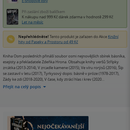
E-shopové listy
Při zaslání zboží balíčkem
K nákupu nad 999 Kč
dárek zdarma
v hodnotě 299 Kč
Let na měsíc
Nepřehlédněte!
Tento produkt je zařazen do Akce
Knižní
hity od Paseky a Prostoru od 49 Kč
Kniha Osm posledních přináší soubor osmi nejnovějších sbírek básníka,
esejisty a překladatele Zdeňka Hrona. Obsahuje knihy veršů Střípky
zrcátka (2013-2014), V zrcadle kamene (2015), Ve víru rorýsů (2016), Šíp
se zastavil v letu (2017), Tyrkysový dopis: básně v próze (1978-2017),
Zády ke zdi (2018-2020), V čase, kdy ztrácí hlas i krev (2020…
Přejít na celý popis